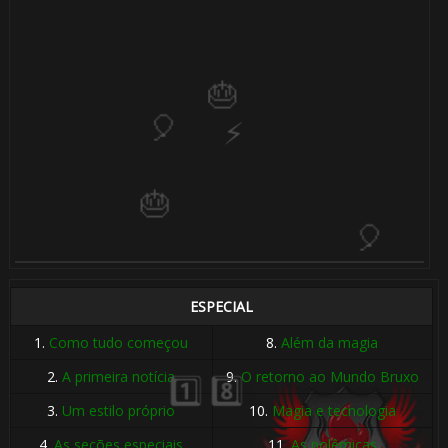
1️⃣ 8️⃣
⚡
ESPECIAL
1.
Como tudo começou
8.
Além da magia
2.
A primeira notícia
9.
O retorno ao Mundo Bruxo
3.
Um estilo próprio
10.
Magia e tecnologia
4.
As seções especiais
11.
As polêmicas