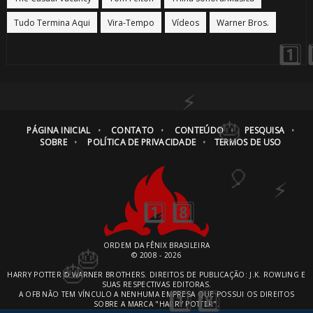
Tudo Termina Aqui
Vira-Tempo
Vídeos
Warner Bros.
1️⃣ 
PÁGINA INICIAL
CONTATO
CONTEÚDO
PESQUISA
SOBRE
POLÍTICA DE PRIVACIDADE
TERMOS DE USO
ORDEM DA FÊNIX BRASILEIRA
© 2008 - 2026
HARRY POTTER © WARNER BROTHERS. DIREITOS DE PUBLICAÇÃO: J.K. ROWLING E
SUAS RESPECTIVAS EDITORAS.
A OFB NÃO TEM VÍNCULO A NENHUMA EMPRESA QUE POSSUI OS DIREITOS
SOBRE A MARCA "HARRY POTTER".