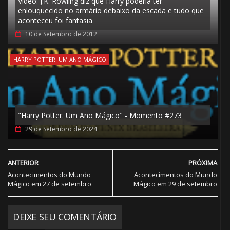
Vídeo: J.K. Rowling diz que Harry poderia ter
⚡
enlouquecido no armário debaixo da escada e tudo que
aconteceu foi fantasia
1️⃣ 8️⃣
10 de Setembro de 2012
HARRY POTTER: UM ANO MÁGICO
"Harry Potter: Um Ano Mágico" - Momento #273
29 de Setembro de 2024
🎂
🎈
⚡
ANTERIOR
PRÓXIMA
Acontecimentos do Mundo
Acontecimentos do Mundo
Mágico em 27 de setembro
Mágico em 29 de setembro
🎂
🎈
DEIXE SEU COMENTÁRIO