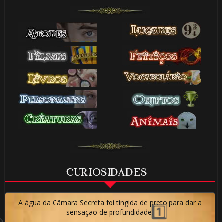
1️⃣ 8️⃣
🎂
⚡
1️⃣ 8️⃣
CURIOSIDADES
🎂
A água da Câmara Secreta foi tingida de preto para dar a
sensação de profundidade.
🎈