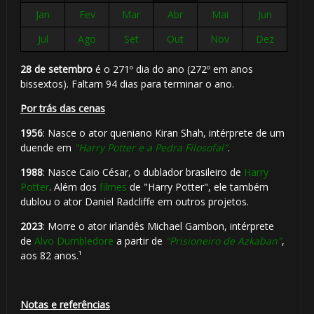
Jan
Fev
Mar
Abr
Mai
Jun
Jul
Ago
Set
Out
Nov
Dez
28 de setembro
é o 271º dia do ano (272º em anos
bissextos). Faltam 94 dias para terminar o ano.
Por trás das cenas
1956
: Nasce o ator queniano Kiran Shah, intérprete de um
duende em
"Harry Potter e a Pedra Filosofal"
.
1988
: Nasce Caio César, o dublador brasileiro de
Harry
⚡
Potter
. Além dos
filmes
de "Harry Potter", ele também
dublou o ator Daniel Radcliffe em outros projetos.
2023
: Morre o ator irlandês Michael Gambon, intérprete
de
Alvo Dumbledore
a partir de
"Prisioneiro de Azkaban"
,
aos 82 anos.¹
Notas e referências