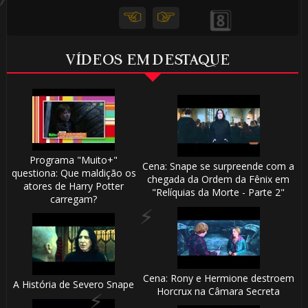
VÍDEOS EM DESTAQUE
Programa "Muito+"
Cena: Snape se surpreende com a
questiona: Que maldição os
chegada da Ordem da Fênix em
8️⃣
atores de Harry Potter
"Relíquias da Morte - Parte 2"
carregam?
⚡
🎂
⚡
⚡
Cena: Rony e Hermione destroem
A História de Severo Snape
Horcrux na Câmara Secreta