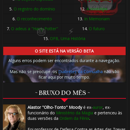
🎂
5.
O registro do domínio
12.
A nostalgia
6.
O reconhecimento
13.
In Memoriam
7.
O adeus a "Harry Potter"
14.
O futuro
⚡
15.
OFB, Uma História
O SITE ESTÁ NA VERSÃO BETA
Alguns erros podem ser encontrados durante a navegação.
1️⃣
Mas não se preocupe: os
Diabretes da Cornualha
não vão
ficar aqui por muito tempo.
8️⃣
~ BRUXO DO MÊS ~
🎂
🎂
Alastor "Olho-Tonto" Moody
é ex-
auror
, ex-
funcionário do
Ministério da Magia
e pertenceu às

⚡
duas versões da
Ordem da Fênix
.
Foi professor de Defesa Contra as Artes das Trevas