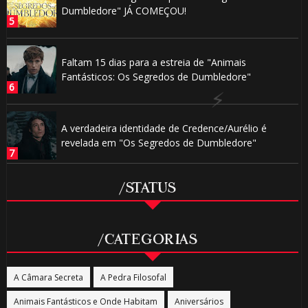
⚡
Dumbledore" JÁ COMEÇOU!
1️⃣ 8️⃣
🎂
Faltam 15 dias para a estreia de "Animais
🎂
Fantásticos: Os Segredos de Dumbledore"
1️⃣ 8️⃣
A verdadeira identidade de Credence/Aurélio é
revelada em "Os Segredos de Dumbledore"
🎈
/STATUS
/CATEGORIAS
A Câmara Secreta
A Pedra Filosofal
Animais Fantásticos e Onde Habitam
Aniversários