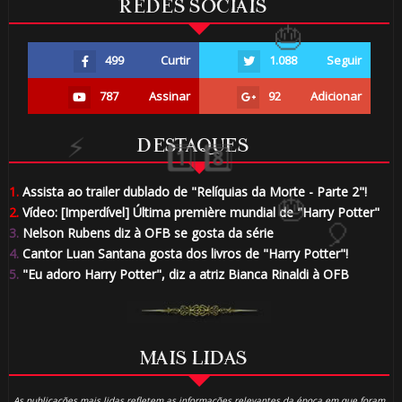
REDES SOCIAIS
499
Curtir
1.088
Seguir
787
Assinar
92
Adicionar
DESTAQUES
1.
Assista ao trailer dublado de "Relíquias da Morte - Parte 2"!
2.
Vídeo: [Imperdível] Última première mundial de "Harry Potter"
3.
Nelson Rubens diz à OFB se gosta da série
4.
Cantor Luan Santana gosta dos livros de "Harry Potter"!
⚡
5.
"Eu adoro Harry Potter", diz a atriz Bianca Rinaldi à OFB
MAIS LIDAS
🎂
As publicações mais lidas refletem as informações relevantes da época em que foram