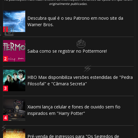
⚡
originalmente publicadas.
Descubra qual é o seu Patrono em novo site da
Warner Bros.
🎂
Saiba como se registrar no Pottermore!
1️⃣
HBO Max disponibiliza versões estendidas de "Pedra
Filosofal" e "Câmara Secreta"
⚡
Xiaomi lança celular e fones de ouvido sem fio
🎂
inspirados em "Harry Potter"
🎈
Pré-venda de ingressos para "Os Segredos de