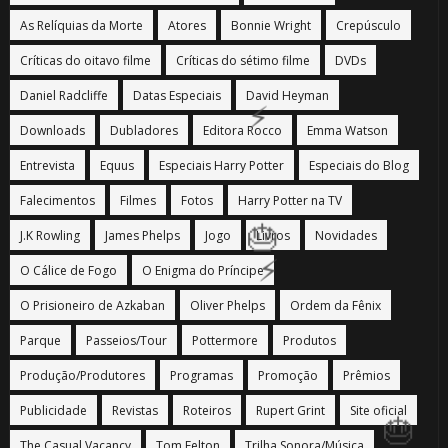
As Relíquias da Morte
Atores
Bonnie Wright
Crepúsculo
⚡
Críticas do oitavo filme
Críticas do sétimo filme
DVDs
Daniel Radcliffe
Datas Especiais
David Heyman
Downloads
Dubladores
Editora Rocco
Emma Watson
Entrevista
Equus
Especiais Harry Potter
Especiais do Blog
Falecimentos
Filmes
Fotos
Harry Potter na TV
J.K Rowling
James Phelps
Jogo
Livros
Novidades
O Cálice de Fogo
O Enigma do Príncipe
O Prisioneiro de Azkaban
Oliver Phelps
Ordem da Fênix
Parque
Passeios/Tour
Pottermore
Produtos
🎈
Produção/Produtores
Programas
Promoção
Prêmios
Publicidade
Revistas
Roteiros
Rupert Grint
Site oficial
The Casual Vacancy
Tom Felton
Trilha Sonora/Música