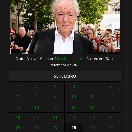
O ator Michael Gambon (
Alvo Dumbledore
) faleceu em 28 de
setembro de 2023
SETEMBRO
1
2
3
4
5
6
7
8
9
10
11
12
13
14
15
16
17
18
19
20
21
22
23
24
25
26
27
28
29
30