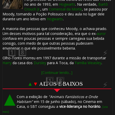
no ano de 1993, em
Hogwarts
. Na verdade,
Bartô
Crouch Jr.
, um
Comensal da Morte
, se passou por
Moody, tomando a Poção Polissuco e deu aula no lugar dele
durante um ano letivo em
Hogwarts
.
A maioria das pessoas que conheceu Moody, o achava pirado.
Um desses motivos para tal consideração, era que o ex-
auror
confiava em poucas pessoas e sempre carregava sua bebida
🎈
consigo, com medo de que outras pessoas pudessem
🎈
envenenar o que ele possivelmente beberia.
Olho-Tonto morreu em 1997 durante a missão de transportar
Harry
da casa dos
Dursley
para A Toca, da
Família Weasley
.
[Continuar lendo...]
1️⃣ 8️⃣
▲
▼
ALTOS E BAIXOS
Com a exibição de
"Animais Fantásticos e Onde
Habitam"
em 15 de junho (sábado), no Cinema em
Casa, o SBT conseguiu a
vice-liderança no horário
.
[Leia
mais]