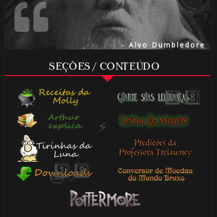
⚡
- Alvo Dumbledore
SEÇÕES / CONTEÚDO
⚡
🎂