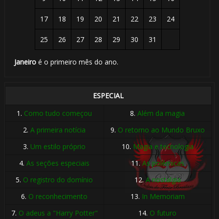
17
18
19
20
21
22
23
24
25
26
27
28
29
30
31
Janeiro
é o primeiro mês do ano.
ESPECIAL
1.
Como tudo começou
8.
Além da magia
2.
A primeira notícia
9.
O retorno ao Mundo Bruxo
3.
Um estilo próprio
10.
Magia e tecnologia
4.
As seções especiais
11.
As polêmicas
5.
O registro do domínio
12.
A nostalgia
6.
O reconhecimento
13.
In Memoriam
7.
O adeus a "Harry Potter"
14.
O futuro