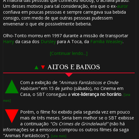
A maioria das pessoas que conheceu Moody, o achava pirado.
Um desses motivos para tal consideração, era que o ex-
auror
confiava em poucas pessoas e sempre carregava sua bebida
consigo, com medo de que outras pessoas pudessem
envenenar o que ele possivelmente beberia.
Olho-Tonto morreu em 1997 durante a missão de transportar
Harry
da casa dos
Dursley
para A Toca, da
Família Weasley
.
[Continuar lendo...]
▲
▼
ALTOS E BAIXOS
⚡
Com a exibição de
"Animais Fantásticos e Onde
Habitam"
em 15 de junho (sábado), no Cinema em
🎈
Casa, o SBT conseguiu a
vice-liderança no horário
.
[Leia
mais]
Porém, o filme foi exibido pela segunda vez em pouco
mais de três meses. Seria bem melhor se o SBT exibisse
a continuação
"Os Crimes de Grindelwald"
(não há
⚡
1️⃣ 8️⃣
informações se a emissora comprou os outros filmes da saga
"Animais Fantásticos").
[Leia mais]