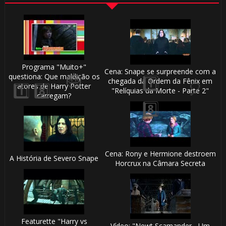
Programa "Muito+"
Cena: Snape se surpreende com a
questiona: Que maldição os
chegada da Ordem da Fênix em
atores de Harry Potter
"Relíquias da Morte - Parte 2"
carregam?
🎂
⚡
Cena: Rony e Hermione destroem
A História de Severo Snape
Horcrux na Câmara Secreta
⚡
🎂
Featurette "Harry vs
Vídeo: "Newt Scamander - Um