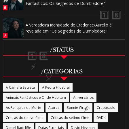
Fantásticos: Os Segredos de Dumbledore"
⚡
A verdadeira identidade de Credence/Aurélio é
revelada em "Os Segredos de Dumbledore"
/STATUS
🎈
/CATEGORIAS
🎂
⚡
A Câmara Secreta
A Pedra Filosofal
Animais Fantásticos e Onde Habitam
Aniversários
As Relíquias da Morte
Atores
Bonnie Wright
Crepúsculo
️⃣
Críticas do oitavo filme
Críticas do sétimo filme
DVDs
Daniel Radcliffe
Datas Especiais
David Heyman