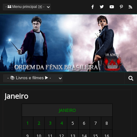
Janeiro
JANEIRO
1
2
3
4
5
6
7
8
9
10
11
12
13
14
15
16