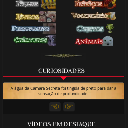
🎂
1️⃣
🎈
1️⃣ 8️⃣
8️⃣
CURIOSIDADES
A água da Câmara Secreta foi tingida de preto para dar a
sensação de profundidade.
VÍDEOS EM DESTAQUE