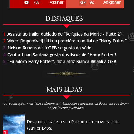
🎈
787
Assinar
92
Adicionar
🎈
⚡
DESTAQUES
1.
Assista ao trailer dublado de "Relíquias da Morte - Parte 2"!
2.
Vídeo: [Imperdível] Última première mundial de "Harry Potter"
3.
Nelson Rubens diz à OFB se gosta da série
4.
Cantor Luan Santana gosta dos livros de "Harry Potter"!
5.
"Eu adoro Harry Potter", diz a atriz Bianca Rinaldi à OFB
🎈
MAIS LIDAS
🎈
As publicações mais lidas refletem as informações relevantes da época em que foram
1️⃣ 8️⃣
originalmente publicadas.
⚡
Descubra qual é o seu Patrono em novo site da
Warner Bros.