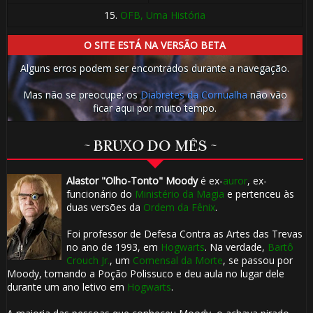
15.
OFB, Uma História
O SITE ESTÁ NA VERSÃO BETA
Alguns erros podem ser encontrados durante a navegação.
Mas não se preocupe: os
Diabretes da Cornualha
não vão
ficar aqui por muito tempo.
~ BRUXO DO MÊS ~
Alastor "Olho-Tonto" Moody
é ex-
auror
, ex-
funcionário do
Ministério da Magia
e pertenceu às
duas versões da
Ordem da Fênix
.
Foi professor de Defesa Contra as Artes das Trevas
no ano de 1993, em
Hogwarts
. Na verdade,
Bartô
Crouch Jr.
, um
Comensal da Morte
, se passou por
Moody, tomando a Poção Polissuco e deu aula no lugar dele
durante um ano letivo em
Hogwarts
.