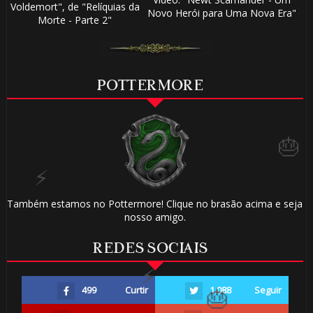
Voldemort", de "Relíquias da
Novo Herói para Uma Nova Era"
Morte - Parte 2"
POTTERMORE
🎂
Também estamos no Pottermore! Clique no brasão acima e seja
nosso amigo.
⚡
REDES SOCIAIS
499
Curtir
1.088
Seguir