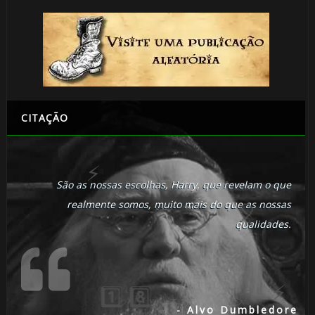
⚡
CITAÇÃO
São as nossas escolhas, Harry, que revelam o que
realmente somos, muito mais do que as nossas
qualidades.
1️⃣ 8️⃣
🎂
- Alvo Dumbledore