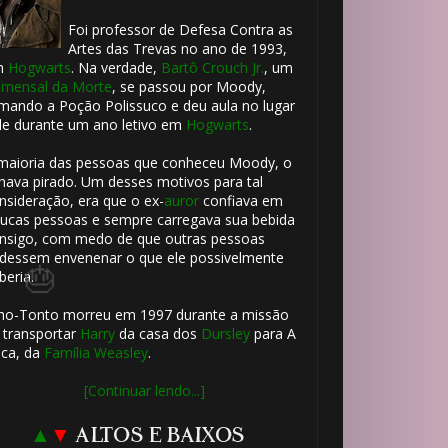
🎈
Foi professor de Defesa Contra as
Artes das Trevas no ano de 1993,
m
Hogwarts
. Na verdade,
Bartô Crouch Jr.
, um
mensal da Morte
, se passou por Moody,
mando a Poção Polissuco e deu aula no lugar
le durante um ano letivo em
Hogwarts
.
maioria das pessoas que conheceu Moody, o
⚡
hava pirado. Um desses motivos para tal
nsideração, era que o ex-
auror
confiava em
ucas pessoas e sempre carregava sua bebida
nsigo, com medo de que outras pessoas
🎂
dessem envenenar o que ele possivelmente
🎈
beria.
ho-Tonto morreu em 1997 durante a missão
 transportar
Harry
da casa dos
Dursley
para A
ca, da
Família Weasley
.
[Continuar lendo...]
▲
▼
ALTOS E BAIXOS