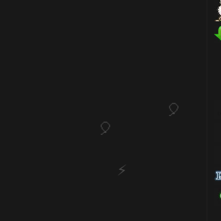
1️⃣ 8️⃣