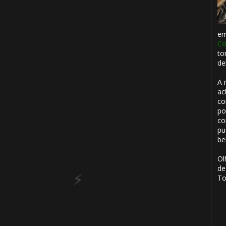
e
Co
to
de
A 
ac
co
po
⚡
co
pu
be
Ol
de
To