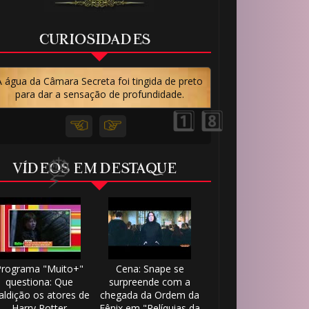
🎈
CURIOSIDADES
A água da Câmara Secreta foi tingida de preto
para dar a sensação de profundidade.
1️⃣ 8️⃣
VÍDEOS EM DESTAQUE
Programa "Muito+"
Cena: Snape se
questiona: Que
surpreende com a
ldição os atores de
chegada da Ordem da
Harry Potter
Fênix em "Relíquias da