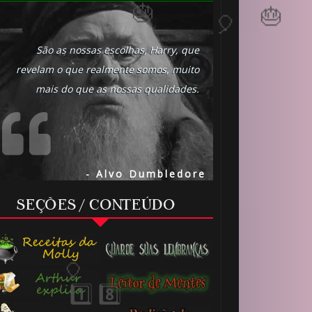
São as nossas escolhas, Harry, que
revelam o que realmente somos, muito
mais do que as nossas qualidades.
- Alvo Dumbledore
SEÇÕES / CONTEÚDO
1️⃣ 8️⃣