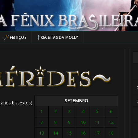
FEITIÇOS
RECEITAS DA MOLLY
SETEMBRO
 anos bissextos).
1
2
3
4
5
6
7
8
9
10
11
12
13
14
15
16
17
18