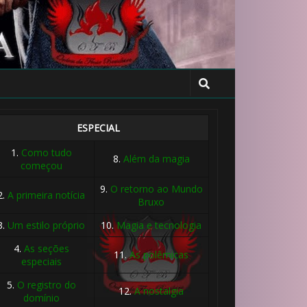
ESPECIAL
1.
Como tudo
8.
Além da magia
começou
9.
O retorno ao Mundo
2.
A primeira notícia
Bruxo
3.
Um estilo próprio
10.
Magia e tecnologia
4.
As seções
11.
As polêmicas
especiais
5.
O registro do
12.
A nostalgia
domínio