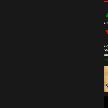
co
1️⃣ 8️⃣
🎂
⃣ 8️⃣
co
há
ou
mai