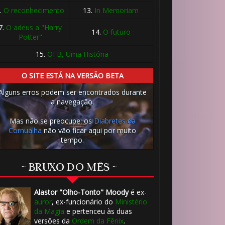
.
O reconhecimento
13.
In Memoriam
7.
O adeus a "Harry
14.
O futuro

Potter"
15.
OFB, Uma História
O SITE ESTÁ NA VERSÃO BETA
Alguns erros podem ser encontrados durante
a navegação.
Mas não se preocupe: os
Diabretes da
Cornualha
não vão ficar aqui por muito
tempo.
~ BRUXO DO MÊS ~
Alastor "Olho-Tonto" Moody
é ex-
auror
, ex-funcionário do
Ministério
da Magia
e pertenceu às duas
versões da
Ordem da Fênix
.