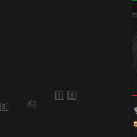
🎈
🎈
⚡
⚡
🎂