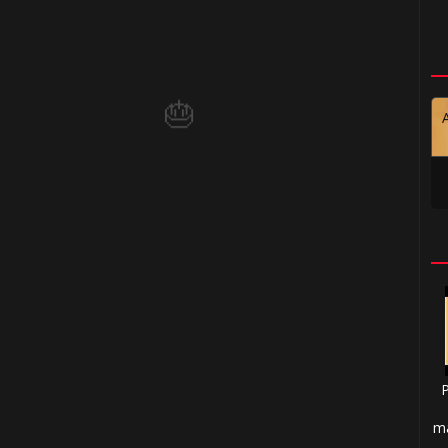
1️⃣ 8️⃣
🎂
🎂
⚡
🎈
ma