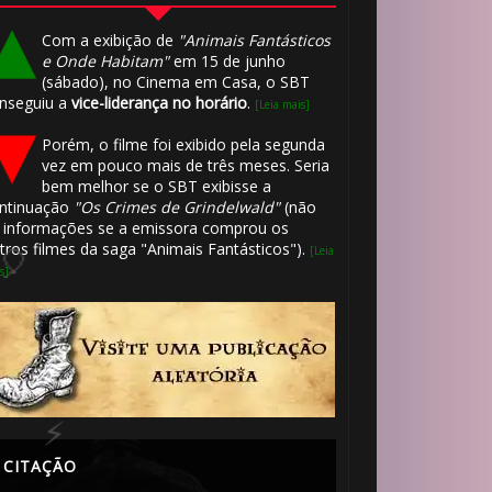
🎈
Com a exibição de
"Animais Fantásticos
e Onde Habitam"
em 15 de junho
(sábado), no Cinema em Casa, o SBT
nseguiu a
vice-liderança no horário
.
[Leia mais]
Porém, o filme foi exibido pela segunda
vez em pouco mais de três meses. Seria
bem melhor se o SBT exibisse a
🎈
ntinuação
"Os Crimes de Grindelwald"
(não
 informações se a emissora comprou os
1️⃣ 8️⃣
tros filmes da saga "Animais Fantásticos").
[Leia
s]
CITAÇÃO