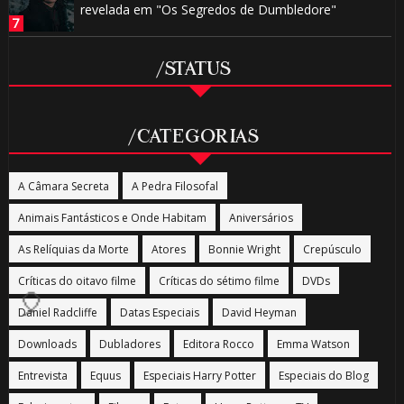
revelada em "Os Segredos de Dumbledore"
1️⃣ 8️⃣
/STATUS
/CATEGORIAS
1️⃣ 8️⃣
A Câmara Secreta
A Pedra Filosofal
🎂
Animais Fantásticos e Onde Habitam
Aniversários
🎂
As Relíquias da Morte
Atores
Bonnie Wright
Crepúsculo
Críticas do oitavo filme
Críticas do sétimo filme
DVDs
⚡
Daniel Radcliffe
Datas Especiais
David Heyman
Downloads
Dubladores
Editora Rocco
Emma Watson
🎂
Entrevista
Equus
Especiais Harry Potter
Especiais do Blog