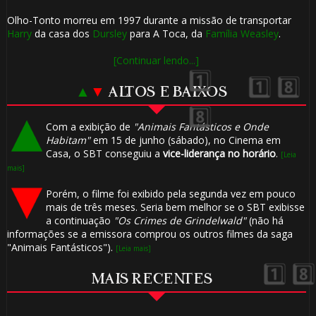
Olho-Tonto morreu em 1997 durante a missão de transportar
Harry
da casa dos
Dursley
para A Toca, da
Família Weasley
.
[Continuar lendo...]
🎈
▲
▼
ALTOS E BAIXOS
Com a exibição de
"Animais Fantásticos e Onde
Habitam"
em 15 de junho (sábado), no Cinema em
Casa, o SBT conseguiu a
vice-liderança no horário
.
[Leia
mais]
Porém, o filme foi exibido pela segunda vez em pouco
mais de três meses. Seria bem melhor se o SBT exibisse
a continuação
"Os Crimes de Grindelwald"
(não há
informações se a emissora comprou os outros filmes da saga
"Animais Fantásticos").
[Leia mais]
MAIS RECENTES
🎈