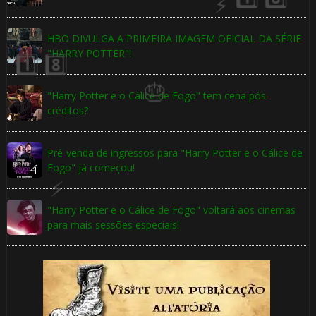
8️⃣
HBO DIVULGA A PRIMEIRA IMAGEM OFICIAL DA SÉRIE
"HARRY POTTER"!
"Harry Potter e o Cálice de Fogo" tem cena pós-
créditos?
Pré-venda de ingressos para "Harry Potter e o Cálice de
Fogo" já começou!
1️⃣ 8️⃣
"Harry Potter e o Cálice de Fogo" voltará aos cinemas
para mais sessões especiais!
⚡