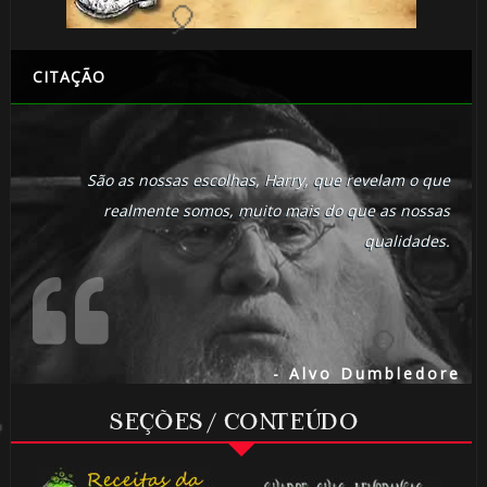
🎈
CITAÇÃO
São as nossas escolhas, Harry, que revelam o que
realmente somos, muito mais do que as nossas
qualidades.
⚡
- Alvo Dumbledore
1️⃣ 8️⃣
SEÇÕES / CONTEÚDO