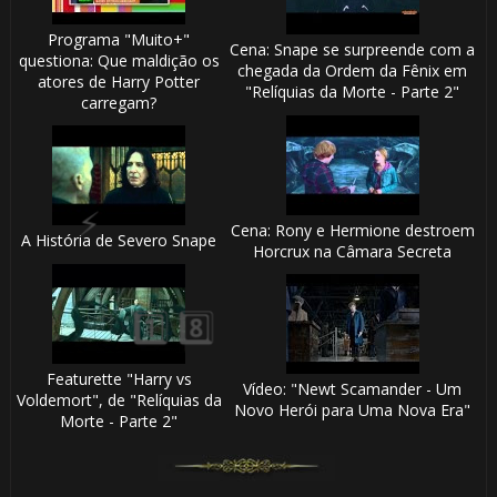
Programa "Muito+"
Cena: Snape se surpreende com a
questiona: Que maldição os
chegada da Ordem da Fênix em
atores de Harry Potter
"Relíquias da Morte - Parte 2"
🎈
carregam?
Cena: Rony e Hermione destroem
A História de Severo Snape
Horcrux na Câmara Secreta
1️⃣ 8️⃣
🎈
Featurette "Harry vs
Vídeo: "Newt Scamander - Um
Voldemort", de "Relíquias da
Novo Herói para Uma Nova Era"
Morte - Parte 2"