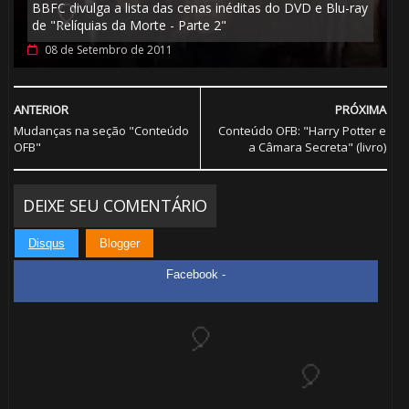
BBFC divulga a lista das cenas inéditas do DVD e Blu-ray
de "Relíquias da Morte - Parte 2"
08 de Setembro de 2011
🎈
ANTERIOR
PRÓXIMA
Mudanças na seção "Conteúdo
Conteúdo OFB: "Harry Potter e
OFB"
a Câmara Secreta" (livro)
🎈
⚡
DEIXE SEU COMENTÁRIO
Disqus
Blogger
Facebook -
🎈