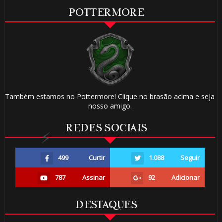
POTTERMORE
⚡
Também estamos no Pottermore! Clique no brasão acima e seja
nosso amigo.
REDES SOCIAIS
499
Curtir
1.088
Seguir
787
Assinar
92
Adicionar
DESTAQUES
🎈