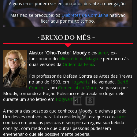
Alguns erros podem ser encontrados durante a navegação.
1️⃣ 8️⃣
⚡
Mas não se preocupe: os
Diabretes da Cornualha
não vão
ficar aqui por muito tempo.
1️⃣ 8️⃣
⚡
~ BRUXO DO MÊS ~
Alastor "Olho-Tonto" Moody
é ex-
auror
, ex-
1️⃣ 8️⃣
funcionário do
Ministério da Magia
e pertenceu às
duas versões da
Ordem da Fênix
.
🎂
Foi professor de Defesa Contra as Artes das Trevas
no ano de 1993, em
Hogwarts
. Na verdade,
Bartô
Crouch Jr.
, um
Comensal da Morte
, se passou por
Moody, tomando a Poção Polissuco e deu aula no lugar dele
durante um ano letivo em
Hogwarts
.
⚡
A maioria das pessoas que conheceu Moody, o achava pirado.
Um desses motivos para tal consideração, era que o ex-
auror
confiava em poucas pessoas e sempre carregava sua bebida
consigo, com medo de que outras pessoas pudessem
envenenar o que ele possivelmente beberia.