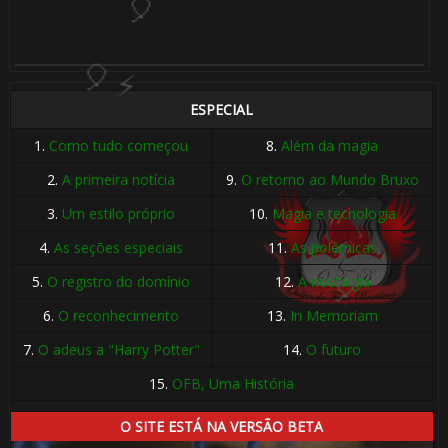
1️⃣ 8
ESPECIAL
1.
Como tudo começou
8.
Além da magia
🎂
2.
A primeira notícia
9.
O retorno ao Mundo Bruxo
3.
Um estilo próprio
10.
Magia e tecnologia
4.
As seções especiais
11.
As polêmicas
1️⃣ 8️⃣
5.
O registro do domínio
12.
A nostalgia
6.
O reconhecimento
13.
In Memoriam
7.
O adeus a "Harry Potter"
14.
O futuro
15.
OFB, Uma História
O SITE ESTÁ NA VERSÃO BETA