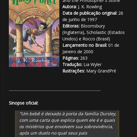
and the Philosopher's Stone
Autora:
J. K. Rowling
Data de publicação original:
26
de junho de 1997
Editoras:
Bloomsbury
(Inglaterra),
Scholastic (Estados
Unidos) e Rocco (Brasil)
Lançamento no Brasil:
01 de
Janeiro de 2000
Páginas:
263
Tradução:
Lia Wyler
Ilustrações:
Mary GrandPré
------------------------------------------------------------
Sinopse oficial:
"Um bebê é deixado à porta da famí­lia Dursley,
com uma carta que explica quem ele é e quais
os mistérios que envolvem sua sobrevivência,
após um duelo no qual seus pais