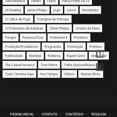
Falecimentos
Filmes
Fotos
Harry Potter na TV
J.K Rowling
James Phelps
Jogo
Livros
Novidades
🎈
O Cálice de Fogo
O Enigma do Príncipe
O Prisioneiro de Azkaban
Oliver Phelps
Ordem da Fênix
Parque
Passeios/Tour
Pottermore
Produtos
Produção/Produtores
Programas
Promoção
Prêmios
Publicidade
Revistas
Roteiros
Rupert Grint
Site oficial
1️⃣ 8️
The Casual Vacancy
Tom Felton
Trilha Sonora/Música
Tudo Termina Aqui
Vira-Tempo
Vídeos
Warner Bros.
PÁGINA INICIAL
CONTATO
CONTEÚDO
PESQUISA