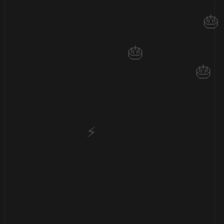
⚡
1️⃣ 8️⃣