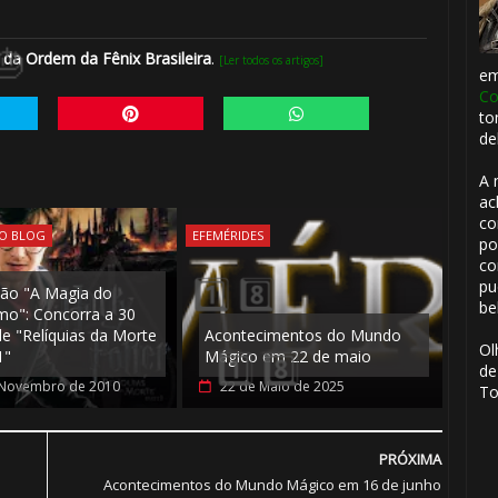
⚡
 da Ordem da Fênix Brasileira
.
[Ler todos os artigos]
e
1️⃣ 8️⃣
Co
to
de
A 
ac
co
🎈
DO BLOG
EFEMÉRIDES
po
co
pu
ão "A Magia do
be
mo": Concorra a 30
de "Relíquias da Morte
Acontecimentos do Mundo
Ol
1"
Mágico em 22 de maio
de
 Novembro de 2010
22 de Maio de 2025
To
PRÓXIMA
Acontecimentos do Mundo Mágico em 16 de junho