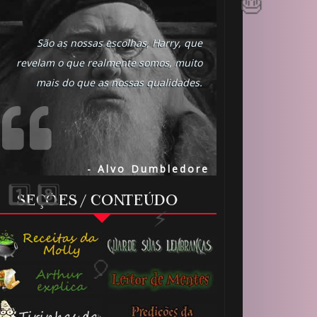
São as nossas escolhas, Harry, que
revelam o que realmente somos, muito
mais do que as nossas qualidades.
- Alvo Dumbledore
 8️⃣
SEÇÕES / CONTEÚDO