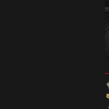
1️⃣
🎈
🎈
1️⃣ 8️⃣