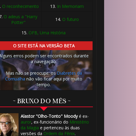
.
O reconhecimento
13.
In Memoriam
🎈
7.
O adeus a "Harry
14.
O futuro
Potter"
15.
OFB, Uma História
O SITE ESTÁ NA VERSÃO BETA
Alguns erros podem ser encontrados durante
️⃣ 8️⃣
a navegação.
Mas não se preocupe: os
Diabretes da
Cornualha
não vão ficar aqui por muito
tempo.
~ BRUXO DO MÊS ~
Alastor "Olho-Tonto" Moody
é ex-
auror
, ex-funcionário do
Ministério
da Magia
e pertenceu às duas
versões da
Ordem da Fênix
.