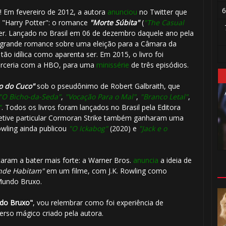
6
 Em fevereiro de 2012, a autora
anunciou
no Twitter que
1️⃣ 8️⃣
e "Harry Potter": o romance
"Morte Súbita"
(
"The Casual
tter. Lançado no Brasil em 06 de dezembro daquele ano pela
grande romance sobre uma eleição para a Câmara da
o idílica como aparenta ser. Em 2015, o livro foi
arceria com a HBO, para uma
minissérie
de três episódios.
 do Cuco"
sob o pseudônimo de Robert Galbraith, que
"O Bicho-da-Seda"
,
"Vocação Para o Mal"
,
"Branco Letal"
,
1
"
. Todos os livros foram lançados no Brasil pela Editora
tetive particular Cormoran Strike também ganharam uma
owling ainda publicou
"O Ickabog"
(2020) e
"Jack e o
1️⃣ 8️⃣
aram a bater mais forte: a Warner Bros.
anuncia
a ideia de
Onde Habitam"
em um filme, com J.K. Rowling como
Mundo Bruxo.
do Bruxo"
, vou relembrar como foi experiência de
rso mágico criado pela autora.