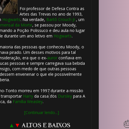
🎂
Foi professor de Defesa Contra as
Artes das Trevas no ano de 1993,
m
Hogwarts
. Na verdade,
Bartô Crouch Jr.
, um
mensal da Morte
, se passou por Moody,
⚡
mando a Poção Polissuco e deu aula no lugar
le durante um ano letivo em
Hogwarts
.
maioria das pessoas que conheceu Moody, o
hava pirado. Um desses motivos para tal
nsideração, era que o ex-
auror
confiava em
ucas pessoas e sempre carregava sua bebida
nsigo, com medo de que outras pessoas
dessem envenenar o que ele possivelmente
beria.
⚡
ho-Tonto morreu em 1997 durante a missão
 transportar
Harry
da casa dos
Dursley
para A
ca, da
Família Weasley
.
[Continuar lendo...]
▲
▼
ALTOS E BAIXOS