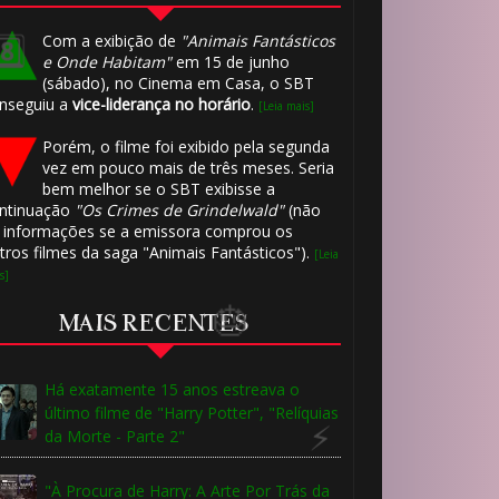
Com a exibição de
"Animais Fantásticos
e Onde Habitam"
em 15 de junho
🎂
(sábado), no Cinema em Casa, o SBT
nseguiu a
vice-liderança no horário
.
[Leia mais]
Porém, o filme foi exibido pela segunda
vez em pouco mais de três meses. Seria
bem melhor se o SBT exibisse a
ntinuação
"Os Crimes de Grindelwald"
(não
 informações se a emissora comprou os
tros filmes da saga "Animais Fantásticos").
[Leia
s]
MAIS RECENTES
Há exatamente 15 anos estreava o
último filme de "Harry Potter", "Relíquias
da Morte - Parte 2"
"À Procura de Harry: A Arte Por Trás da