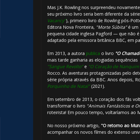
Mas J.K. Rowling nos surpreendeu novamente!
seu próximo livro seria bem diferente da séri
⚡
Vacancy"
), primeiro livro de Rowling pós-Po
Editora Nova Fronteira,
"Morte Súbita"
é um 
pequena cidade inglesa Pagford — que não é tã
adaptado pela emissora britânica BBC, em p
Em 2013, a autora
publica
o livro
"O Chamado
mais tarde ganharia as elogiadas sequências
"Sangue Revolto"
e
"O Coração de Nanquim
Rocco. As aventuras protagonizadas pelo de
série própria através da BBC. Anos depois, R
Porquinho de Natal"
(2021).
Em setembro de 2013, o coração dos fãs volt
🎂
transformar o livro
"Animais Fantásticos e 
roteirista! Em pouco tempo, voltaríamos ao 
No nosso próximo artigo,
"O retorno ao Mun
acompanhar os novos filmes do extenso unive