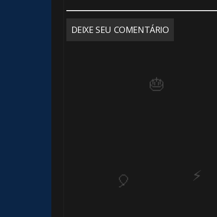
DEIXE SEU COMENTÁRIO
🎂
⃣ 8️⃣