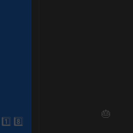
1️⃣ 8️⃣