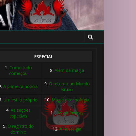
ESPECIAL
1.
Como tudo
8.
Além da magia
começou
9.
O retorno ao Mundo
2.
A primeira notícia
Bruxo
3.
Um estilo próprio
10.
Magia e tecnologia
4.
As seções
11.
As polêmicas
especiais
5.
O registro do
12.
A nostalgia
domínio