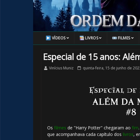
VÍDEOS
LIVROS
FILMES
Especial de 15 anos: Alé
🎂
Vinícius Muniz
quinta-feira, 15 de junho de 202
🎂
🎈
Os
filmes
de "Harry Potter" chegaram ao
fim
que acompanhava cada capítulo dos
livros
, e