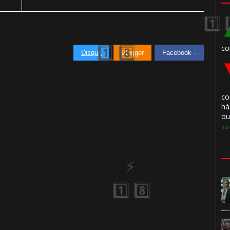
co
Disqus
Blogger
Facebook -
1️⃣ 8️⃣
⚡
co
há
ou
mai
⚡