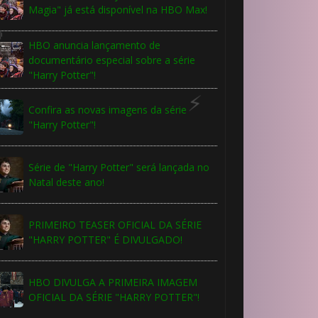
Magia" já está disponível na HBO Max!
HBO anuncia lançamento de
documentário especial sobre a série
"Harry Potter"!
Confira as novas imagens da série
🎂
"Harry Potter"!
Série de "Harry Potter" será lançada no
Natal deste ano!
PRIMEIRO TEASER OFICIAL DA SÉRIE
"HARRY POTTER" É DIVULGADO!
HBO DIVULGA A PRIMEIRA IMAGEM
OFICIAL DA SÉRIE "HARRY POTTER"!
 8️⃣