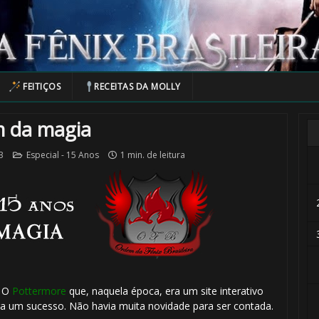
FEITIÇOS
RECEITAS DA MOLLY
m da magia
3
Especial - 15 Anos
1 min. de leitura
. O
Pottermore
que, naquela época, era um site interativo
1️⃣ 8️⃣
ra um sucesso. Não havia muita novidade para ser contada.