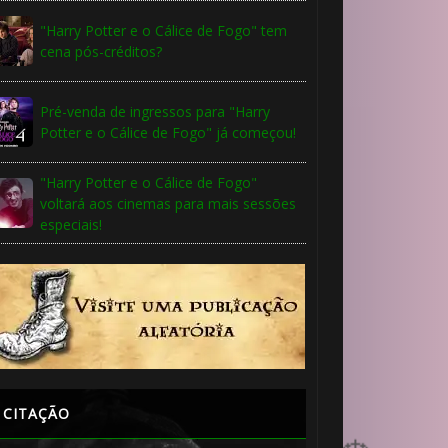
⚡
"Harry Potter e o Cálice de Fogo" tem
cena pós-créditos?
🎈
Pré-venda de ingressos para "Harry
Potter e o Cálice de Fogo" já começou!
🎂
"Harry Potter e o Cálice de Fogo"
voltará aos cinemas para mais sessões
especiais!
1️⃣ 8️⃣
CITAÇÃO