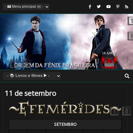
🎈
🎈
11 de setembro
1️⃣ 8️⃣
SETEMBRO