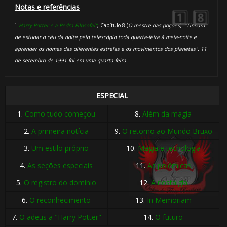
1️⃣ 8️⃣
Notas e referências
¹
"Harry Potter e a Pedra Filosofal"
, Capítulo 8 (
O mestre das poções
):
"Tinham
de estudar o céu da noite pelo telescópio toda quarta-feira à meia-noite e
aprender os nomes das diferentes estrelas e os movimentos dos planetas". 11
de setembro de 1991 foi em uma quarta-feira.
⚡
🎂
ESPECIAL
1.
Como tudo começou
8.
Além da magia
⚡
2.
A primeira notícia
9.
O retorno ao Mundo Bruxo
3.
Um estilo próprio
10.
Magia e tecnologia
4.
As seções especiais
11.
As polêmicas
5.
O registro do domínio
12.
A nostalgia
6.
O reconhecimento
13.
In Memoriam
7.
O adeus a "Harry Potter"
14.
O futuro