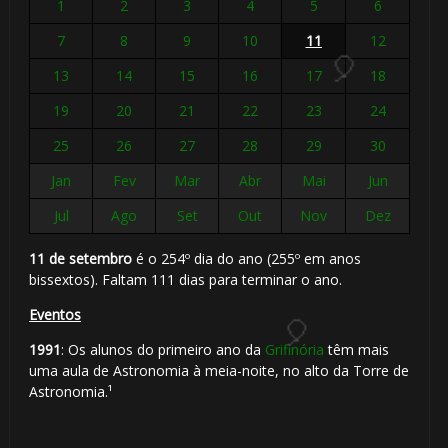
1
2
3
4
5
6
7
8
9
10
11
12
13
14
15
16
17
18
19
20
21
22
23
24
25
26
27
28
29
30
Jan
Fev
Mar
Abr
Mai
Jun
Jul
Ago
Set
Out
Nov
Dez
⚡
11 de setembro
é o 254º dia do ano (255º em anos
bissextos). Faltam 111 dias para terminar o ano.
Eventos
1991
: Os alunos do primeiro ano da
Grifinória
têm mais
uma aula de Astronomia à meia-noite, no alto da Torre de
Astronomia.¹