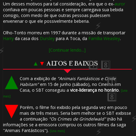
Um desses motivos para tal consideração, era que o ex-
auror
confiava em poucas pessoas e sempre carregava sua bebida
consigo, com medo de que outras pessoas pudessem
envenenar o que ele possivelmente beberia.
Olho-Tonto morreu em 1997 durante a missão de transportar
Harry
da casa dos
Dursley
para A Toca, da
Família Weasley
.
[Continuar lendo...]
▲
▼
ALTOS E BAIXOS
Com a exibição de
"Animais Fantásticos e Onde
Habitam"
em 15 de junho (sábado), no Cinema em
Casa, o SBT conseguiu a
vice-liderança no horário
.
[Leia
mais]
Porém, o filme foi exibido pela segunda vez em pouco
mais de três meses. Seria bem melhor se o SBT exibisse
a continuação
"Os Crimes de Grindelwald"
(não há
informações se a emissora comprou os outros filmes da saga
"Animais Fantásticos").
[Leia mais]