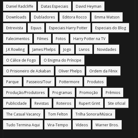
Daniel Radcliffe
Datas Especiais
David Heyman
Downloads
Dubladores
Editora Rocco
Emma Watson
Entrevista
Equus
Especiais Harry Potter
Especiais do Blog
Falecimentos
Filmes
Fotos
Harry Potter na TV
J.K Rowling
James Phelps
Jogo
Livros
Novidades
O Cálice de Fogo
O Enigma do Príncipe
O Prisioneiro de Azkaban
Oliver Phelps
Ordem da Fênix
Parque
Passeios/Tour
Pottermore
Produtos
Produção/Produtores
Programas
Promoção
Prêmios
Publicidade
Revistas
Roteiros
Rupert Grint
Site oficial
The Casual Vacancy
Tom Felton
Trilha Sonora/Música
Tudo Termina Aqui
Vira-Tempo
Vídeos
Warner Bros.