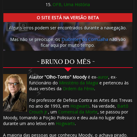
⚡
15.
OFB, Uma História
O SITE ESTÁ NA VERSÃO BETA
Alguns erros podem ser encontrados durante a navegação.
⚡
Mas não se preocupe: os
Diabretes da Cornualha
não vão
1️⃣ 8️⃣
ficar aqui por muito tempo.
1️⃣
~ BRUXO DO MÊS ~
8️⃣
Alastor "Olho-Tonto" Moody
é ex-
auror
, ex-
funcionário do
Ministério da Magia
e pertenceu às
duas versões da
Ordem da Fênix
.
Foi professor de Defesa Contra as Artes das Trevas
no ano de 1993, em
Hogwarts
. Na verdade,
Bartô
⚡
Crouch Jr.
, um
Comensal da Morte
, se passou por
Moody, tomando a Poção Polissuco e deu aula no lugar dele
durante um ano letivo em
Hogwarts
.
A maioria das pessoas que conheceu Moody, o achava pirado.