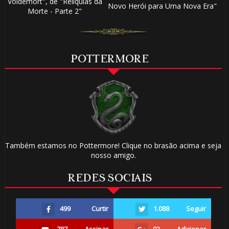
Voldemort", de "Relíquias da
Novo Herói para Uma Nova Era"
Morte - Parte 2"
POTTERMORE
Também estamos no Pottermore! Clique no brasão acima e seja
nosso amigo.
REDES SOCIAIS
499
Curtir
1.088
Seguir