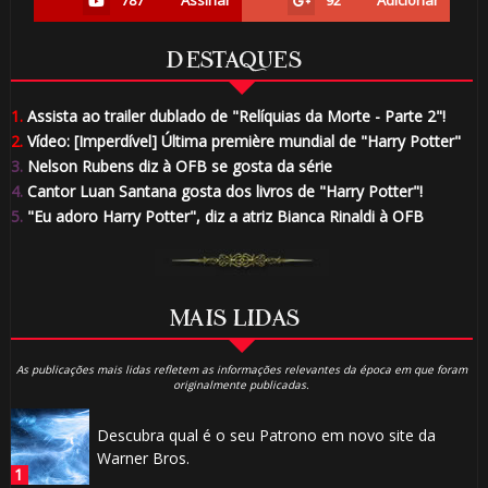
787
Assinar
92
Adicionar
DESTAQUES
1.
Assista ao trailer dublado de "Relíquias da Morte - Parte 2"!
2.
Vídeo: [Imperdível] Última première mundial de "Harry Potter"
3.
Nelson Rubens diz à OFB se gosta da série
4.
Cantor Luan Santana gosta dos livros de "Harry Potter"!
5.
"Eu adoro Harry Potter", diz a atriz Bianca Rinaldi à OFB
MAIS LIDAS
As publicações mais lidas refletem as informações relevantes da época em que foram
originalmente publicadas.
Descubra qual é o seu Patrono em novo site da
Warner Bros.