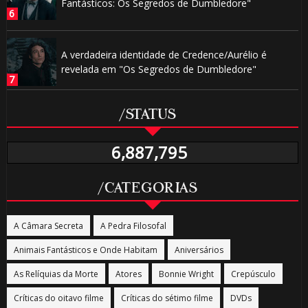
Fantásticos: Os Segredos de Dumbledore"
A verdadeira identidade de Credence/Aurélio é
revelada em "Os Segredos de Dumbledore"
/STATUS
6,887,795
/CATEGORIAS
A Câmara Secreta
A Pedra Filosofal
Animais Fantásticos e Onde Habitam
Aniversários
As Relíquias da Morte
Atores
Bonnie Wright
Crepúsculo
Críticas do oitavo filme
Críticas do sétimo filme
DVDs