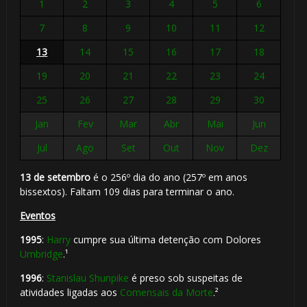
1
2
3
4
5
6
7
8
9
10
11
12
13
14
15
16
17
18
19
20
21
22
23
24
25
26
27
28
29
30
Jan
Fev
Mar
Abr
Mai
Jun
Jul
Ago
Set
Out
Nov
Dez
13 de setembro
é o 256º dia do ano (257º em anos
bissextos). Faltam 109 dias para terminar o ano.
Eventos
1995
:
Harry
cumpre sua última detenção com Dolores
Umbridge
.¹
1996
:
Stanislau Shunpike
é preso sob suspeitas de
atividades ligadas aos
Comensais da Morte
.²