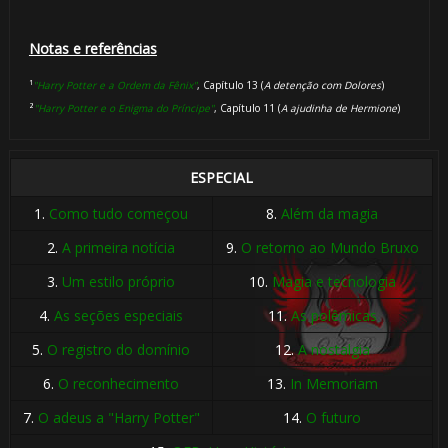
Notas e referências
¹
"Harry Potter e a Ordem da Fênix"
, Capítulo 13 (
A detenção com Dolores
)
²
"Harry Potter e o Enigma do Príncipe"
, Capítulo 11 (
A ajudinha de Hermione
)
ESPECIAL
1.
Como tudo começou
8.
Além da magia
2.
A primeira notícia
9.
O retorno ao Mundo Bruxo
3.
Um estilo próprio
10.
Magia e tecnologia
4.
As seções especiais
11.
As polêmicas
5.
O registro do domínio
12.
A nostalgia
6.
O reconhecimento
13.
In Memoriam
7.
O adeus a "Harry Potter"
14.
O futuro