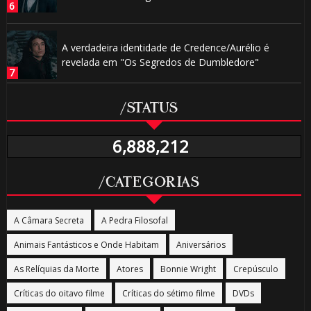
A verdadeira identidade de Credence/Aurélio é
revelada em "Os Segredos de Dumbledore"
/STATUS
6,888,212
/CATEGORIAS
A Câmara Secreta
A Pedra Filosofal
Animais Fantásticos e Onde Habitam
Aniversários
As Relíquias da Morte
Atores
Bonnie Wright
Crepúsculo
Críticas do oitavo filme
Críticas do sétimo filme
DVDs