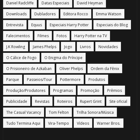
Daniel Radcliffe
Datas Especiais
David Heyman
Downloads
Dubladores
Editora Rocco
Emma Watson
Entrevista
Equus
Especiais Harry Potter
Especiais do Blog
Falecimentos
Filmes
Fotos
Harry Potter na TV
J.K Rowling
James Phelps
Jogo
Livros
Novidades
O Cálice de Fogo
O Enigma do Príncipe
O Prisioneiro de Azkaban
Oliver Phelps
Ordem da Fênix
Parque
Passeios/Tour
Pottermore
Produtos
Produção/Produtores
Programas
Promoção
Prêmios
Publicidade
Revistas
Roteiros
Rupert Grint
Site oficial
The Casual Vacancy
Tom Felton
Trilha Sonora/Música
Tudo Termina Aqui
Vira-Tempo
Vídeos
Warner Bros.