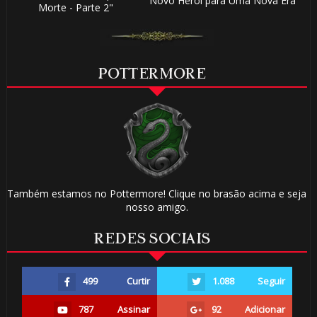
Novo Herói para Uma Nova Era"
Morte - Parte 2"
POTTERMORE
Também estamos no Pottermore! Clique no brasão acima e seja
nosso amigo.
REDES SOCIAIS
499
Curtir
1.088
Seguir
787
Assinar
92
Adicionar