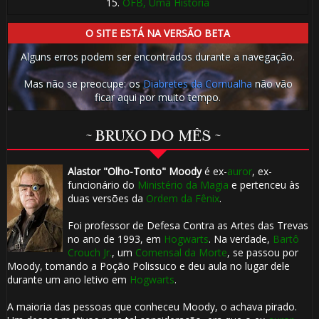
15.
OFB, Uma História
O SITE ESTÁ NA VERSÃO BETA
Alguns erros podem ser encontrados durante a navegação.
Mas não se preocupe: os
Diabretes da Cornualha
não vão
ficar aqui por muito tempo.
~ BRUXO DO MÊS ~
Alastor "Olho-Tonto" Moody
é ex-
auror
, ex-
funcionário do
Ministério da Magia
e pertenceu às
duas versões da
Ordem da Fênix
.
Foi professor de Defesa Contra as Artes das Trevas
no ano de 1993, em
Hogwarts
. Na verdade,
Bartô
Crouch Jr.
, um
Comensal da Morte
, se passou por
Moody, tomando a Poção Polissuco e deu aula no lugar dele
durante um ano letivo em
Hogwarts
.
A maioria das pessoas que conheceu Moody, o achava pirado.