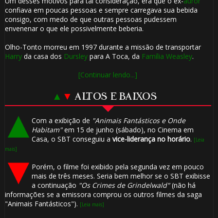
Um desses motivos para tal consideração, era que o ex-
auror
confiava em poucas pessoas e sempre carregava sua bebida
consigo, com medo de que outras pessoas pudessem
envenenar o que ele possivelmente beberia.
Olho-Tonto morreu em 1997 durante a missão de transportar
Harry
da casa dos
Dursley
para A Toca, da
Família Weasley
.
[Continuar lendo...]
▲
▼
ALTOS E BAIXOS
Com a exibição de
"Animais Fantásticos e Onde
Habitam"
em 15 de junho (sábado), no Cinema em
Casa, o SBT conseguiu a
vice-liderança no horário
.
[Leia
mais]
Porém, o filme foi exibido pela segunda vez em pouco
mais de três meses. Seria bem melhor se o SBT exibisse
a continuação
"Os Crimes de Grindelwald"
(não há
informações se a emissora comprou os outros filmes da saga
"Animais Fantásticos").
[Leia mais]