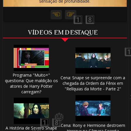
sensação de profundidade.
🎂
VÍDEOS EM DESTAQUE
Programa "Muito+"
🎈
Cena: Snape se surpreende com a
questiona: Que maldição os
chegada da Ordem da Fênix em
atores de Harry Potter
1️⃣
"Relíquias da Morte - Parte 2"
carregam?
8️⃣
Cena: Rony e Hermione destroem
A História de Severo Snape
Horcrux na Câmara Secreta