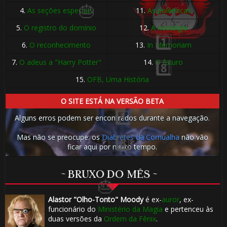
1️⃣ 8️⃣
4.
As seções especiais
11.
As polêmicas
1️⃣ 8️⃣
5.
O registro do domínio
12.
A nostalgia
6.
O reconhecimento
13.
In Memoriam
1️⃣ 8️⃣
7.
O adeus a "Harry Potter"
14.
O futuro
🎂
15.
OFB, Uma História
O SITE ESTÁ NA VERSÃO BETA
Alguns erros podem ser encontrados durante a navegação.
Mas não se preocupe: os
Diabretes da Cornualha
não vão
ficar aqui por muito tempo.
🎂
🎂
~ BRUXO DO MÊS ~
Alastor "Olho-Tonto" Moody
é ex-
auror
, ex-
funcionário do
Ministério da Magia
e pertenceu às
duas versões da
Ordem da Fênix
.