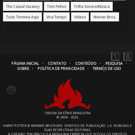

⚡
The Casual Vacancy
Tom Felton
Trilha Sonora/Música
Tudo Termina Aqui
Vira-Tempo
Vídeos
Warner Bros.
PÁGINA INICIAL
CONTATO
CONTEÚDO
PESQUISA
SOBRE
POLÍTICA DE PRIVACIDADE
TERMOS DE USO
🎂
🎈
🎂
⚡
ORDEM DA FÊNIX BRASILEIRA
© 2008 - 2026
HARRY POTTER © WARNER BROTHERS. DIREITOS DE PUBLICAÇÃO: J.K. ROWLING E
SUAS RESPECTIVAS EDITORAS.
A OFB NÃO TEM VÍNCULO A NENHUMA EMPRESA QUE POSSUI OS DIREITOS