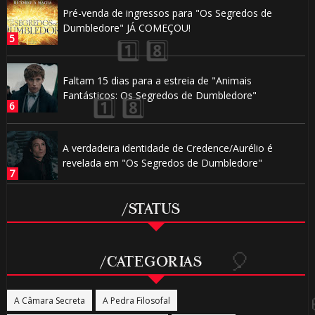
Pré-venda de ingressos para "Os Segredos de
Dumbledore" JÁ COMEÇOU!
1️⃣ 8️
🎈
Faltam 15 dias para a estreia de "Animais
Fantásticos: Os Segredos de Dumbledore"
🎂
A verdadeira identidade de Credence/Aurélio é
revelada em "Os Segredos de Dumbledore"
/STATUS
/CATEGORIAS
🎂
A Câmara Secreta
A Pedra Filosofal