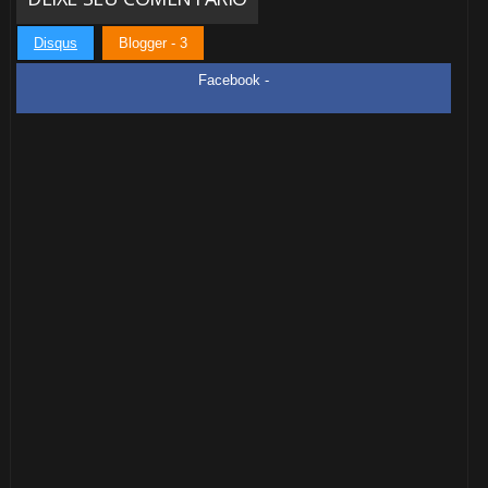
🎂
Disqus
Blogger - 3
Facebook -
🎂
1️⃣