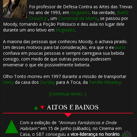
Foi professor de Defesa Contra as Artes das Trevas
⚡
no ano de 1993, em
Hogwarts
. Na verdade,
Bartô
Crouch Jr.
, um
Comensal da Morte
, se passou por
Moody, tomando a Poção Polissuco e deu aula no lugar dele
durante um ano letivo em
Hogwarts
.
A maioria das pessoas que conheceu Moody, o achava pirado.
Um desses motivos para tal consideração, era que o ex-
auror
confiava em poucas pessoas e sempre carregava sua bebida
consigo, com medo de que outras pessoas pudessem
envenenar o que ele possivelmente beberia.
Olho-Tonto morreu em 1997 durante a missão de transportar
1️⃣ 8️⃣
🎈
Harry
da casa dos
Dursley
para A Toca, da
Família Weasley
.
[Continuar lendo...]
▲
▼
ALTOS E BAIXOS
Com a exibição de
"Animais Fantásticos e Onde
Habitam"
em 15 de junho (sábado), no Cinema em
🎈
Casa, o SBT conseguiu a
vice-liderança no horário
.
[Leia