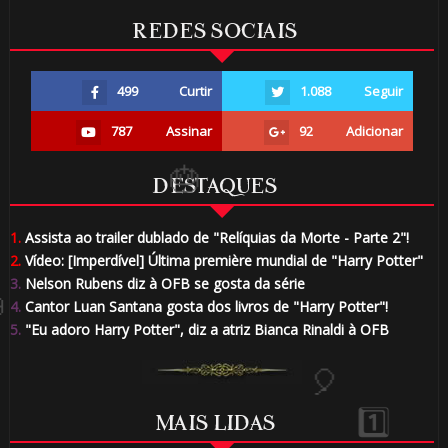
REDES SOCIAIS
1️⃣ 8️⃣
499
Curtir
1.088
Seguir
787
Assinar
92
Adicionar
DESTAQUES
1.
Assista ao trailer dublado de "Relíquias da Morte - Parte 2"!
🎈
2.
Vídeo: [Imperdível] Última première mundial de "Harry Potter"
3.
Nelson Rubens diz à OFB se gosta da série
4.
Cantor Luan Santana gosta dos livros de "Harry Potter"!
5.
"Eu adoro Harry Potter", diz a atriz Bianca Rinaldi à OFB
MAIS LIDAS