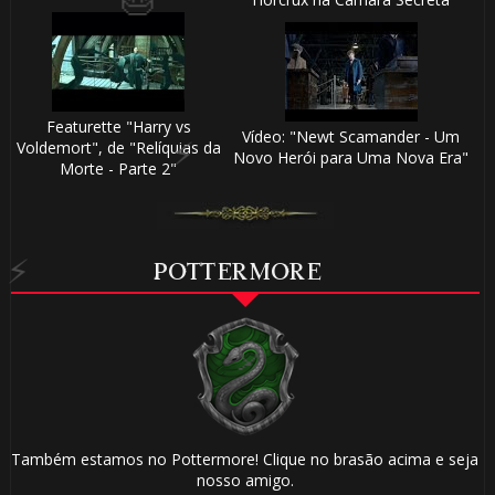
🎂
Featurette "Harry vs
Vídeo: "Newt Scamander - Um
1️⃣ 8️⃣
Voldemort", de "Relíquias da
Novo Herói para Uma Nova Era"
Morte - Parte 2"
1️⃣ 8️⃣
POTTERMORE
1️⃣ 8️⃣
Também estamos no Pottermore! Clique no brasão acima e seja
nosso amigo.