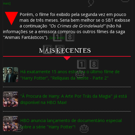
mais]
Porém, o filme foi exibido pela segunda vez em pouco
mais de três meses. Seria bem melhor se o SBT exibisse
a continuação
"Os Crimes de Grindelwald"
(não há
🎂
informações se a emissora comprou os outros filmes da saga
"Animais Fantásticos").
[Leia mais]
MAIS RECENTES
Há exatamente 15 anos estreava o último filme de
"Harry Potter", "Relíquias da Morte - Parte 2"
🎈
"À Procura de Harry: A Arte Por Trás da Magia" já está
disponível na HBO Max!
HBO anuncia lançamento de documentário especial
sobre a série "Harry Potter"!