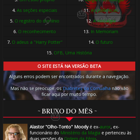
4.
As seções especiais
11.
As polêmicas
5.
O registro do domínio
12.
A nostalgia
6.
O reconhecimento
13.
In Memoriam
7.
O adeus a "Harry Potter"
14.
O futuro
15.
OFB, Uma História
O SITE ESTÁ NA VERSÃO BETA

Alguns erros podem ser encontrados durante a navegação.
Mas não se preocupe: os
Diabretes da Cornualha
não vão
ficar aqui por muito tempo.
~ BRUXO DO MÊS ~
⚡
Alastor "Olho-Tonto" Moody
é ex-
auror
, ex-
funcionário do
Ministério da Magia
e pertenceu às
duas versões da
Ordem da Fênix
.