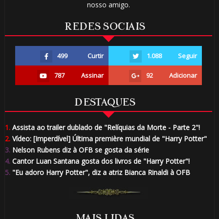
nosso amigo.
REDES SOCIAIS
499
Curtir
1.088
Seguir
787
Assinar
92
Adicionar
DESTAQUES
1.
Assista ao trailer dublado de "Relíquias da Morte - Parte 2"!
2.
Vídeo: [Imperdível] Última première mundial de "Harry Potter"
3.
Nelson Rubens diz à OFB se gosta da série
4.
Cantor Luan Santana gosta dos livros de "Harry Potter"!
5.
"Eu adoro Harry Potter", diz a atriz Bianca Rinaldi à OFB
MAIS LIDAS