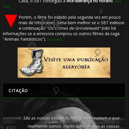
Casa, o SBT conseguiu a
vice-liderança no horário
.
[Leia
mais]
Porém, o filme foi exibido pela segunda vez em pouco
mais de três meses. Seria bem melhor se o SBT exibisse
a continuação
"Os Crimes de Grindelwald"
(não há
informações se a emissora comprou os outros filmes da saga
"Animais Fantásticos").
[Leia mais]
1️⃣ 8️⃣
CITAÇÃO
São as nossas escolhas, Harry, que revelam o que
realmente somos, muito mais do que as nossas