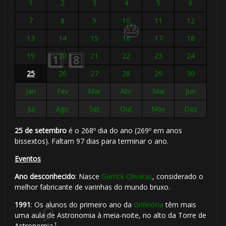
1
2
3
4
5
6
7
8
9
10
11
12
🎂
13
14
15
16
17
18
19
20
21
22
23
24
25
26
27
28
29
30
Jan
Fev
Mar
Abr
Mai
Jun
Jul
Ago
Set
Out
Nov
Dez
25 de setembro
é o 268º dia do ano (269º em anos
bissextos). Faltam 97 dias para terminar o ano.
🎈
Eventos
Ano desconhecido
: Nasce
Garrick Olivaras
, considerado o
melhor fabricante de varinhas do mundo bruxo.
🎂
1991
: Os alunos do primeiro ano da
Grifinória
têm mais
uma aula de Astronomia à meia-noite, no alto da Torre de
🎈
🎈
Astronomia.¹