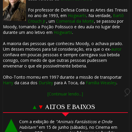
1️⃣ 8️⃣
Foi professor de Defesa Contra as Artes das Trevas
no ano de 1993, em
Hogwarts
. Na verdade,
Bartô
🎂
Crouch Jr.
, um
Comensal da Morte
, se passou por
Moody, tomando a Poção Polissuco e deu aula no lugar dele
🎈
durante um ano letivo em
Hogwarts
.
A maioria das pessoas que conheceu Moody, o achava pirado.
Um desses motivos para tal consideração, era que o ex-
auror
confiava em poucas pessoas e sempre carregava sua bebida
consigo, com medo de que outras pessoas pudessem
envenenar o que ele possivelmente beberia.
🎈
Olho-Tonto morreu em 1997 durante a missão de transportar
Harry
da casa dos
Dursley
para A Toca, da
Família Weasley
.
[Continuar lendo...]
🎈
⚡
▲
▼
ALTOS E BAIXOS
⃣ 8️⃣
Com a exibição de
"Animais Fantásticos e Onde
Habitam"
em 15 de junho (sábado), no Cinema em