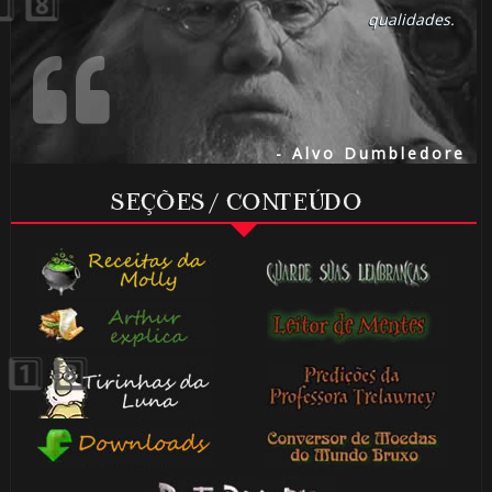
qualidades.
- Alvo Dumbledore
SEÇÕES / CONTEÚDO
⚡
🎈