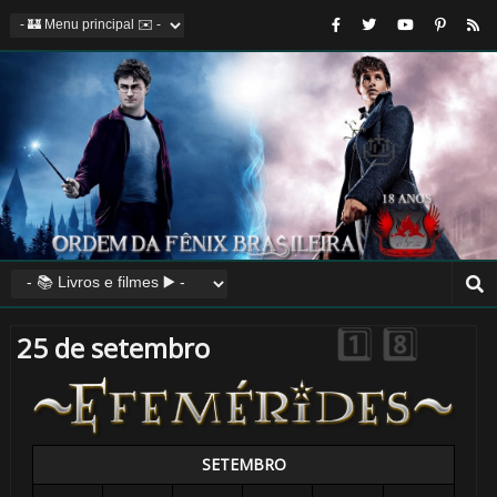
1️⃣ 8️⃣
25 de setembro
🎈
1️⃣ 8️⃣
SETEMBRO