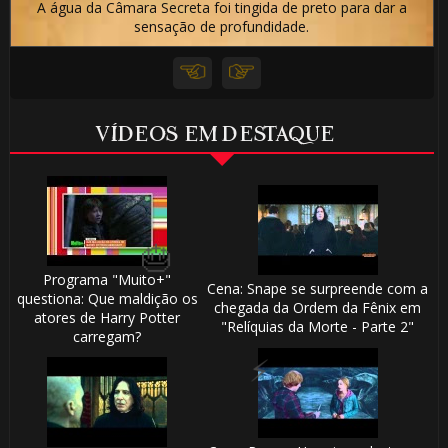
A água da Câmara Secreta foi tingida de preto para dar a
sensação de profundidade.
VÍDEOS EM DESTAQUE
Programa "Muito+"
Cena: Snape se surpreende com a
questiona: Que maldição os
chegada da Ordem da Fênix em
atores de Harry Potter
"Relíquias da Morte - Parte 2"
carregam?