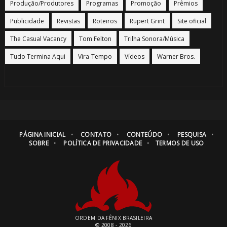
Produção/Produtores
Programas
Promoção
Prêmios
Publicidade
Revistas
Roteiros
Rupert Grint
Site oficial
The Casual Vacancy
Tom Felton
Trilha Sonora/Música
Tudo Termina Aqui
Vira-Tempo
Vídeos
Warner Bros.
PÁGINA INICIAL
CONTATO
CONTEÚDO
PESQUISA
SOBRE
POLÍTICA DE PRIVACIDADE
TERMOS DE USO
ORDEM DA FÊNIX BRASILEIRA
© 2008 - 2026