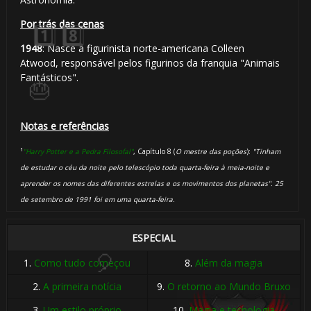
Por trás das cenas
1948
: Nasce a figurinista norte-americana Colleen
Atwood, responsável pelos figurinos da franquia "Animais
Fantásticos".
Notas e referências
¹
"Harry Potter e a Pedra Filosofal"
, Capítulo 8 (
O mestre das poções
):
"Tinham
de estudar o céu da noite pelo telescópio toda quarta-feira à meia-noite e
aprender os nomes das diferentes estrelas e os movimentos dos planetas". 25
🎂
de setembro de 1991 foi em uma quarta-feira.
ESPECIAL
1.
Como tudo começou
8.
Além da magia
2.
A primeira notícia
9.
O retorno ao Mundo Bruxo
3.
Um estilo próprio
10.
Magia e tecnologia