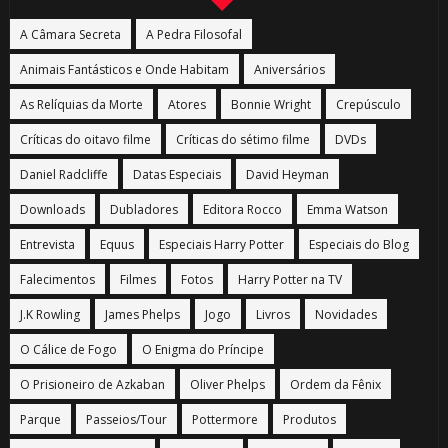
A Câmara Secreta
A Pedra Filosofal
Animais Fantásticos e Onde Habitam
Aniversários
As Relíquias da Morte
Atores
Bonnie Wright
Crepúsculo
Críticas do oitavo filme
Críticas do sétimo filme
DVDs
Daniel Radcliffe
Datas Especiais
David Heyman
Downloads
Dubladores
Editora Rocco
Emma Watson
Entrevista
Equus
Especiais Harry Potter
Especiais do Blog
Falecimentos
Filmes
Fotos
Harry Potter na TV
J.K Rowling
James Phelps
Jogo
Livros
Novidades
O Cálice de Fogo
O Enigma do Príncipe
O Prisioneiro de Azkaban
Oliver Phelps
Ordem da Fênix
Parque
Passeios/Tour
Pottermore
Produtos