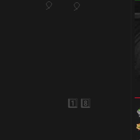
1️⃣ 8️⃣

🎂