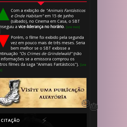
Com a exibição de
"Animais Fantásticos
e Onde Habitam"
em 15 de junho
🎈
(sábado), no Cinema em Casa, o SBT
nseguiu a
vice-liderança no horário
.
[Leia mais]
Porém, o filme foi exibido pela segunda
vez em pouco mais de três meses. Seria
bem melhor se o SBT exibisse a
ntinuação
"Os Crimes de Grindelwald"
(não
 informações se a emissora comprou os
tros filmes da saga "Animais Fantásticos").
[Leia
🎂
s]
⚡
🎈
CITAÇÃO