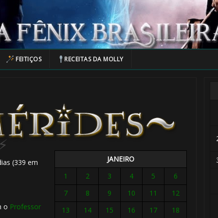
🎈
FEITIÇOS
RECEITAS DA MOLLY
1️⃣ 8️⃣
JANEIRO
dias (339 em
1
2
3
4
5
6
7
8
9
10
11
12
m o
Professor
13
14
15
16
17
18