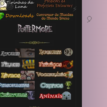
1️⃣ 8️⃣
🎂