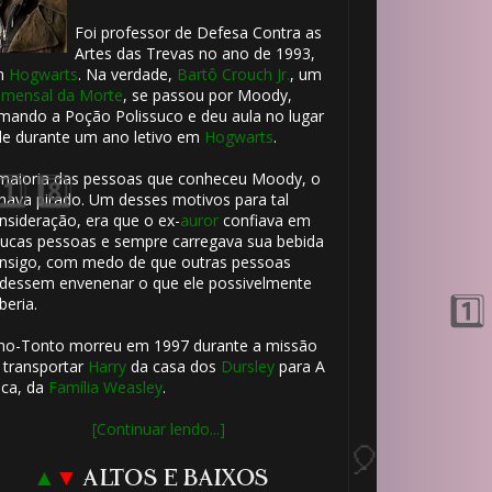
Foi professor de Defesa Contra as
Artes das Trevas no ano de 1993,
m
Hogwarts
. Na verdade,
Bartô Crouch Jr.
, um
mensal da Morte
, se passou por Moody,
mando a Poção Polissuco e deu aula no lugar
le durante um ano letivo em
Hogwarts
.
🎂
🎂
maioria das pessoas que conheceu Moody, o
hava pirado. Um desses motivos para tal
⚡
nsideração, era que o ex-
auror
confiava em
ucas pessoas e sempre carregava sua bebida
nsigo, com medo de que outras pessoas
dessem envenenar o que ele possivelmente
🎈
beria.
ho-Tonto morreu em 1997 durante a missão
 transportar
Harry
da casa dos
Dursley
para A
ca, da
Família Weasley
.
[Continuar lendo...]
▲
▼
ALTOS E BAIXOS