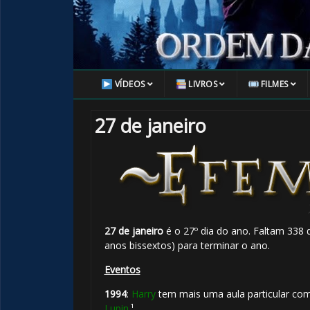
1️⃣ 8️⃣
VÍDEOS
LIVROS
FILMES
27 de janeiro
27 de janeiro
é o 27º dia do ano. Faltam 338 
anos bissextos) para terminar o ano.
Eventos
1️⃣ 8️⃣
1994
:
Harry
tem mais uma aula particular co
Lupin
.¹