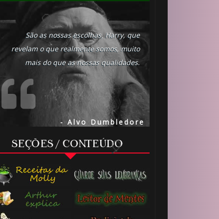

São as nossas escolhas, Harry, que
revelam o que realmente somos, muito
mais do que as nossas qualidades.
- Alvo Dumbledore
SEÇÕES / CONTEÚDO