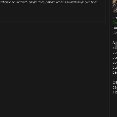
mbém é de Bremmer, em próteses, embora tenha sido dublado por Ian Hart
e
Co
to
de
A 
ac
co
po
🎈
🎈
co
pu
be
Ol
de
To