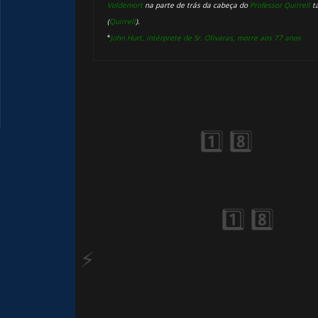
Voldemort
na parte de trás da cabeça do
Professor Quirrell
ta
(
Quirrell
).
⁴
John Hurt, intérprete de Sr. Olivaras, morre aos 77 anos
1️⃣ 8️⃣