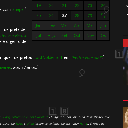
19
20
21
22
23
24
6
ia com
Snape
.²
30
25
26
27
28
29
31
Jan
Fev
Mar
Abr
Mai
Jun
 intérprete de
tter e a Pedra
Jul
Ago
Set
Out
Nov
Dez
le é o genro de
r, que interpretou
Lord Voldemort
em
"Pedra Filosofal"
.³
ivaras
, aos 77 anos.⁴
1️⃣ 8️⃣
m
"Harry Potter e a Pedra Filosofal"
. Ele aparece em uma cena de flashback, que
w e matando
Tiago
e
Lílian
(assim como falhando em matar
Harry
). O rosto de