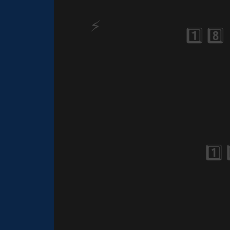
🎈
⚡
1️⃣ 8️⃣