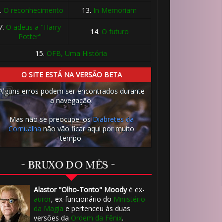
.
O reconhecimento
13.
In Memoriam
7.
O adeus a "Harry
14.
O futuro
Potter"
15.
OFB, Uma História
O SITE ESTÁ NA VERSÃO BETA
Alguns erros podem ser encontrados durante
🎈
a navegação.
Mas não se preocupe: os
Diabretes da
Cornualha
não vão ficar aqui por muito
tempo.
~ BRUXO DO MÊS ~
Alastor "Olho-Tonto" Moody
é ex-
auror
, ex-funcionário do
Ministério
da Magia
e pertenceu às duas
versões da
Ordem da Fênix
.