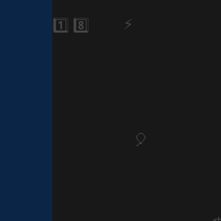
1️⃣ 8️⃣