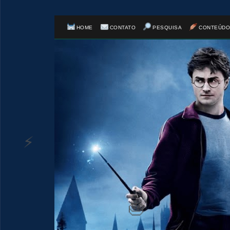
HOME
CONTATO
PESQUISA
CONTEÚDO
⚡
⚡