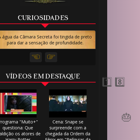
CURIOSIDADES
A água da Câmara Secreta foi tingida de preto
para dar a sensação de profundidade.
VÍDEOS EM DESTAQUE
Programa "Muito+"
Cena: Snape se
questiona: Que
surpreende com a
ldição os atores de
chegada da Ordem da
Harry Potter
Fênix em "Relíquias da