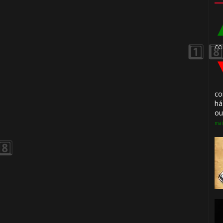
co
1️⃣ 8️⃣
co
há
ou
mai