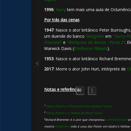
1996
:
Harry
tem mais uma aula de Oclumênc
Por trás das cenas
1️⃣ 8️⃣
1947
: Nasce o ator britânico Peter Burroughs,
um duende do banco
Gringotes
em
"Harry Po
⚡
Filosofal"
e
"Relíquias da Morte - Parte 2"
. E
Warwick Davis (
Professor Flitwick
).
1953
: Nasce o ator britânico Richard Bremme
2017
: Morre o ator John Hurt, intérprete de
Ol
⚡
1️⃣ 8️⃣
Notas e referências
¹
"Harry Potter e o Prisioneiro de Azkaban" (livro)
²
"Harry Potter e a Ordem da Fênix" (livro)
³
Richard Bremmer é o ator que interpretou
Lord Voldemort
e
mostra
Voldemort
indo à casa dos Potter em Godric's Hollo