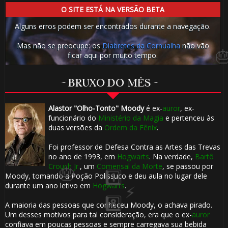
O SITE ESTÁ NA VERSÃO BETA
Alguns erros podem ser encontrados durante a navegação.
Mas não se preocupe: os
Diabretes da Cornualha
não vão
🎂
ficar aqui por muito tempo.
~ BRUXO DO MÊS ~
Alastor "Olho-Tonto" Moody
é ex-
auror
, ex-
funcionário do
Ministério da Magia
e pertenceu às
duas versões da
Ordem da Fênix
.
Foi professor de Defesa Contra as Artes das Trevas
no ano de 1993, em
Hogwarts
. Na verdade,
Bartô
Crouch Jr.
, um
Comensal da Morte
, se passou por
Moody, tomando a Poção Polissuco e deu aula no lugar dele
durante um ano letivo em
Hogwarts
.
A maioria das pessoas que conheceu Moody, o achava pirado.
Um desses motivos para tal consideração, era que o ex-
auror
confiava em poucas pessoas e sempre carregava sua bebida