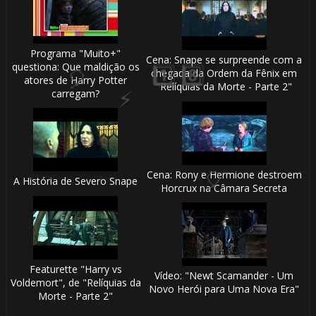
Programa "Muito+"
Cena: Snape se surpreende com a
questiona: Que maldição os
chegada da Ordem da Fênix em
atores de Harry Potter
"Relíquias da Morte - Parte 2"
carregam?
Cena: Rony e Hermione destroem
A História de Severo Snape
Horcrux na Câmara Secreta
1️⃣
Featurette "Harry vs
Vídeo: "Newt Scamander - Um
8️⃣
Voldemort", de "Relíquias da
Novo Herói para Uma Nova Era"
Morte - Parte 2"