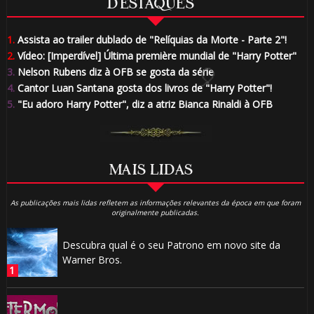
DESTAQUES
1.
Assista ao trailer dublado de "Relíquias da Morte - Parte 2"!
2.
Vídeo: [Imperdível] Última première mundial de "Harry Potter"
🎈
3.
Nelson Rubens diz à OFB se gosta da série
4.
Cantor Luan Santana gosta dos livros de "Harry Potter"!
5.
"Eu adoro Harry Potter", diz a atriz Bianca Rinaldi à OFB
MAIS LIDAS
As publicações mais lidas refletem as informações relevantes da época em que foram
originalmente publicadas.
🎈
🎈
Descubra qual é o seu Patrono em novo site da
Warner Bros.
🎂