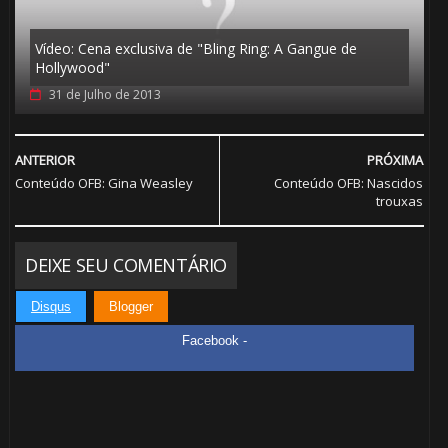
Vídeo: Cena exclusiva de "Bling Ring: A Gangue de
Hollywood"
31 de Julho de 2013
ANTERIOR
PRÓXIMA
Conteúdo OFB: Gina Weasley
Conteúdo OFB: Nascidos
trouxas
DEIXE SEU COMENTÁRIO
🎈
Disqus
Blogger
1️⃣ 8️⃣
Facebook -
