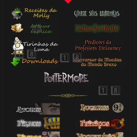
⚡
🎈
🎈