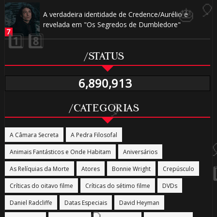
A verdadeira identidade de Credence/Aurélio é
⚡
revelada em "Os Segredos de Dumbledore"
/STATUS
🎈
6,890,913
/CATEGORIAS
🎂
A Câmara Secreta
A Pedra Filosofal
Animais Fantásticos e Onde Habitam
Aniversários
As Relíquias da Morte
Atores
Bonnie Wright
Crepúsculo
Críticas do oitavo filme
Críticas do sétimo filme
DVDs
Daniel Radcliffe
Datas Especiais
David Heyman