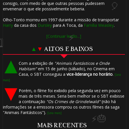
consigo, com medo de que outras pessoas pudessem
envenenar o que ele possivelmente beberia.
Olho-Tonto morreu em 1997 durante a missão de transportar
Harry
da casa dos
Dursley
para A Toca, da
Família Weasley
.
[Continuar lendo...]
▲
▼
ALTOS E BAIXOS
Com a exibição de
"Animais Fantásticos e Onde
Habitam"
em 15 de junho (sábado), no Cinema em
Casa, o SBT conseguiu a
vice-liderança no horário
.
[Leia
mais]
Porém, o filme foi exibido pela segunda vez em pouco
🎂
mais de três meses. Seria bem melhor se o SBT exibisse
a continuação
"Os Crimes de Grindelwald"
(não há
informações se a emissora comprou os outros filmes da saga
"Animais Fantásticos").
[Leia mais]
MAIS RECENTES