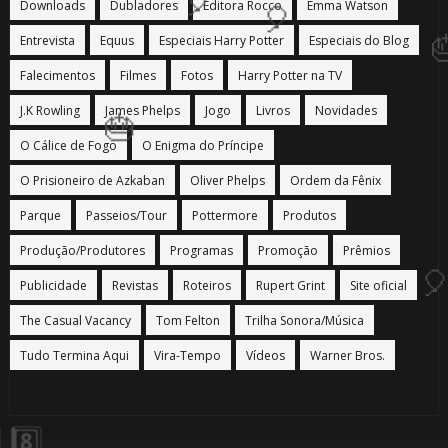
Downloads
Dubladores
Editora Rocco
Emma Watson
Entrevista
Equus
Especiais Harry Potter
Especiais do Blog
Falecimentos
Filmes
Fotos
Harry Potter na TV
J.K Rowling
James Phelps
Jogo
Livros
Novidades
O Cálice de Fogo
O Enigma do Príncipe
O Prisioneiro de Azkaban
Oliver Phelps
Ordem da Fênix
Parque
Passeios/Tour
Pottermore
Produtos
Produção/Produtores
Programas
Promoção
Prêmios
Publicidade
Revistas
Roteiros
Rupert Grint
Site oficial
The Casual Vacancy
Tom Felton
Trilha Sonora/Música
Tudo Termina Aqui
Vira-Tempo
Vídeos
Warner Bros.
🎂