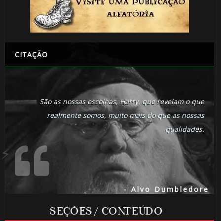
⚡
1️⃣ 8️⃣
CITAÇÃO
São as nossas escolhas, Harry, que revelam o que
realmente somos, muito mais do que as nossas
🎈
qualidades.
- Alvo Dumbledore
1️⃣ 8️⃣
🎈
SEÇÕES / CONTEÚDO