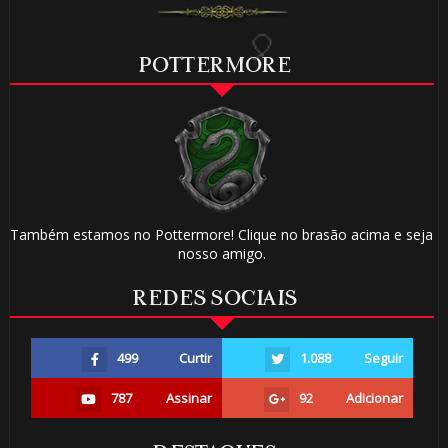
POTTERMORE
🎈
1️⃣ 8️⃣
🎂
Também estamos no Pottermore! Clique no brasão acima e seja
nosso amigo.
REDES SOCIAIS

🎂
499
Curtir
1.088
Seguir
1️⃣ 8️⃣
787
Assinar
92
Adicionar