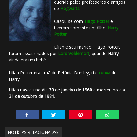
querida pelos professores e amigos
de
Hogwarts
.
Casou-se com
Tiago Potter
e
tiveram somente um filho:
Harry
Potter
.
Lílian e seu marido, Tiago Potter,
foram assassinados por
Lord Voldemort
, quando
Harry
ainda era um bebê.
Lílian Potter era irmã de Petúnia Dursley, tia
trouxa
de
Harry.
Lílian nasceu no dia
30 de janeiro de 1960
e morreu no dia
31 de outubro de 1981
.
NOTÍCIAS RELACIONADAS: