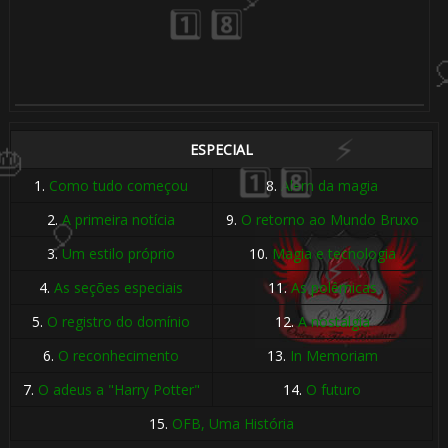
⚡
ESPECIAL
1.
Como tudo começou
8.
Além da magia
2.
A primeira notícia
9.
O retorno ao Mundo Bruxo
3.
Um estilo próprio
10.
Magia e tecnologia
🎂
⚡
4.
As seções especiais
11.
As polêmicas
5.
O registro do domínio
12.
A nostalgia
6.
O reconhecimento
13.
In Memoriam
7.
O adeus a "Harry Potter"
14.
O futuro
15.
OFB, Uma História