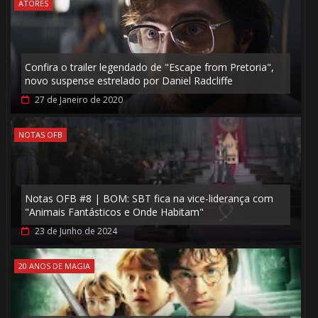
ATORES
🎈
️⃣ 8️⃣
Confira o trailer legendado de "Escape from Pretoria",
novo suspense estrelado por Daniel Radcliffe
🎂
27 de Janeiro de 2020
NOTAS OFB
Notas OFB #8 | BOM: SBT fica na vice-liderança com
"Animais Fantásticos e Onde Habitam"
23 de Junho de 2024
🎂
20 ANOS DE MAGIA
⚡
🎈