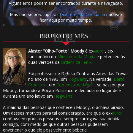
Alguns erros podem ser encontrados durante a navegação.
Mas não se preocupe: os
Diabretes da Cornualha
não vão
ficar aqui por muito tempo.
1️⃣ 8️⃣
~ BRUXO DO MÊS ~
⚡
⚡
Alastor "Olho-Tonto" Moody
é ex-
auror
, ex-
funcionário do
Ministério da Magia
e pertenceu às
⚡
duas versões da
Ordem da Fênix
.
🎈
Foi professor de Defesa Contra as Artes das Trevas
no ano de 1993, em
Hogwarts
. Na verdade,
Bartô
Crouch Jr.
, um
Comensal da Morte
, se passou por
Moody, tomando a Poção Polissuco e deu aula no lugar dele
durante um ano letivo em
Hogwarts
.
A maioria das pessoas que conheceu Moody, o achava pirado.
Um desses motivos para tal consideração, era que o ex-
auror
confiava em poucas pessoas e sempre carregava sua bebida
consigo, com medo de que outras pessoas pudessem
envenenar o que ele possivelmente beberia.