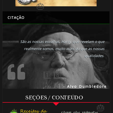
CITAÇÃO
São as nossas escolhas, Harry, que revelam o que
⚡
realmente somos, muito mais do que as nossas
qualidades.
- Alvo Dumbledore
SEÇÕES / CONTEÚDO
1️⃣ 8️⃣
1️⃣