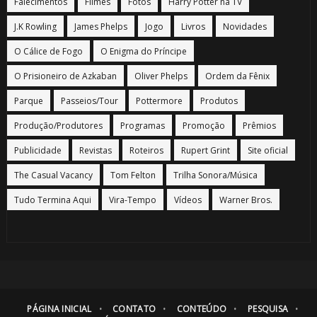
Falecimentos
Filmes
Fotos
Harry Potter na TV
J.K Rowling
James Phelps
Jogo
Livros
Novidades
O Cálice de Fogo
O Enigma do Príncipe
O Prisioneiro de Azkaban
Oliver Phelps
Ordem da Fênix
Parque
Passeios/Tour
Pottermore
Produtos
Produção/Produtores
Programas
Promoção
Prêmios
Publicidade
Revistas
Roteiros
Rupert Grint
Site oficial
The Casual Vacancy
Tom Felton
Trilha Sonora/Música
Tudo Termina Aqui
Vira-Tempo
Vídeos
Warner Bros.
PÁGINA INICIAL
CONTATO
CONTEÚDO
PESQUISA