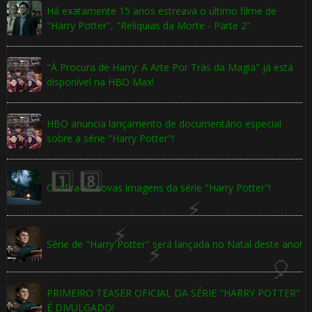
Há exatamente 15 anos estreava o último filme de
"Harry Potter", "Relíquias da Morte - Parte 2"
"À Procura de Harry: A Arte Por Trás da Magia" já está
disponível na HBO Max!
1️⃣ 8️⃣
HBO anuncia lançamento de documentário especial
sobre a série "Harry Potter"!
🎂
Confira as novas imagens da série "Harry Potter"!
Série de "Harry Potter" será lançada no Natal deste ano!
PRIMEIRO TEASER OFICIAL DA SÉRIE "HARRY POTTER"
É DIVULGADO!