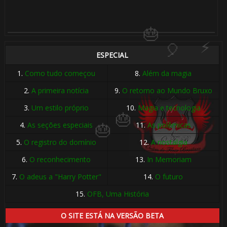
1️⃣ 8️⃣
🎂
ESPECIAL
1.
Como tudo começou
8.
Além da magia
2.
A primeira notícia
9.
O retorno ao Mundo Bruxo
️⃣ 8️⃣
3.
Um estilo próprio
10.
Magia e tecnologia
4.
As seções especiais
11.
As polêmicas
5.
O registro do domínio
12.
A nostalgia
6.
O reconhecimento
13.
In Memoriam
7.
O adeus a "Harry Potter"
14.
O futuro
15.
OFB, Uma História
O SITE ESTÁ NA VERSÃO BETA