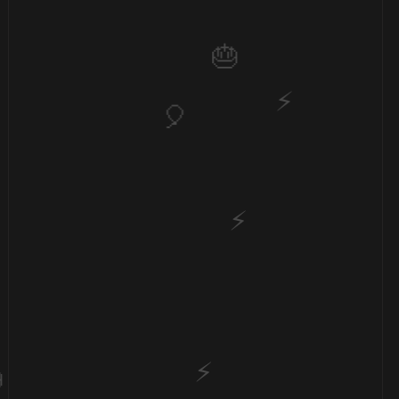
⚡
🎈
🎈