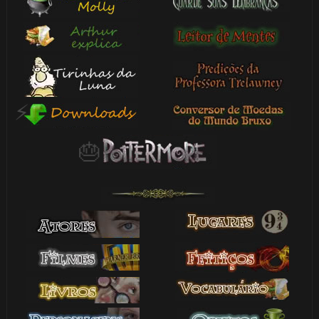
8️⃣
🎈
🎈