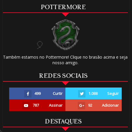
POTTERMORE
1️⃣ 8️⃣
Também estamos no Pottermore! Clique no brasão acima e seja
nosso amigo.
REDES SOCIAIS
499
Curtir
1.088
Seguir
787
Assinar
92
Adicionar
DESTAQUES