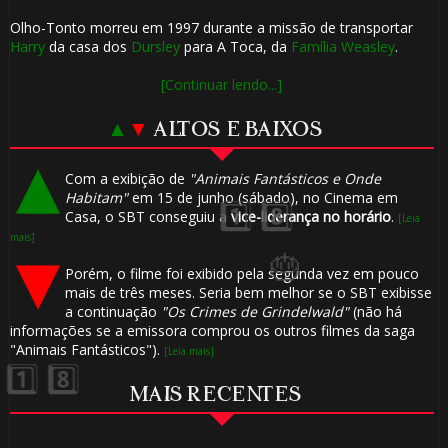
Olho-Tonto morreu em 1997 durante a missão de transportar
Harry
da casa dos
Dursley
para A Toca, da
Família Weasley
.
⚡
[Continuar lendo...]
▲
▼
ALTOS E BAIXOS
Com a exibição de
"Animais Fantásticos e Onde
Habitam"
em 15 de junho (sábado), no Cinema em
Casa, o SBT conseguiu a
vice-liderança no horário
.
[Leia
mais]
Porém, o filme foi exibido pela segunda vez em pouco
mais de três meses. Seria bem melhor se o SBT exibisse
🎂
a continuação
"Os Crimes de Grindelwald"
(não há
informações se a emissora comprou os outros filmes da saga
"Animais Fantásticos").
[Leia mais]
MAIS RECENTES