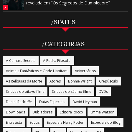
revelada em "Os Segredos de Dumbledore"
/STATUS
/CATEGORIAS
A Câmara Secreta
A Pedra Filosofal
Animais Fantásticos e Onde Habitam
Aniversários
As Relíquias da Morte
Atores
Bonnie Wright
Crepúsculo
Críticas do oitavo filme
Críticas do sétimo filme
DVDs
Daniel Radcliffe
Datas Especiais
David Heyman
Downloads
Dubladores
Editora Rocco
Emma Watson
Entrevista
Equus
Especiais Harry Potter
Especiais do Blog