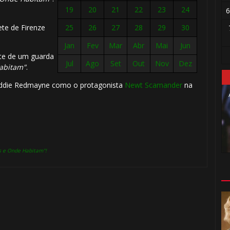
19
20
21
22
23
24
6
ete de Firenze
25
26
27
28
29
30
Jan
Fev
Mar
Abr
Mai
Jun
ete de um guarda
Jul
Ago
Set
Out
Nov
Dez
Habitam"
.
o Eddie Redmayne como o protagonista
Newt Scamander
na
⚡
⚡
8️⃣
s e Onde Habitam"!
⃣