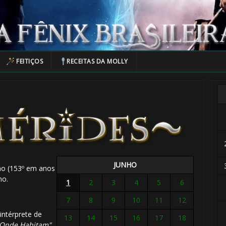
FEITIÇOS
RECEITAS DA MOLLY
JUNHO
no (153º em anos
no.
1
2
3
4
5
6
7
8
9
10
11
12
intérprete de
13
14
15
16
17
18
e Onde Habitam"
.