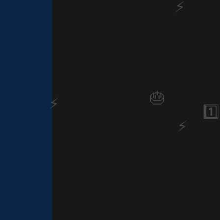
🎂
1️⃣ 8️⃣