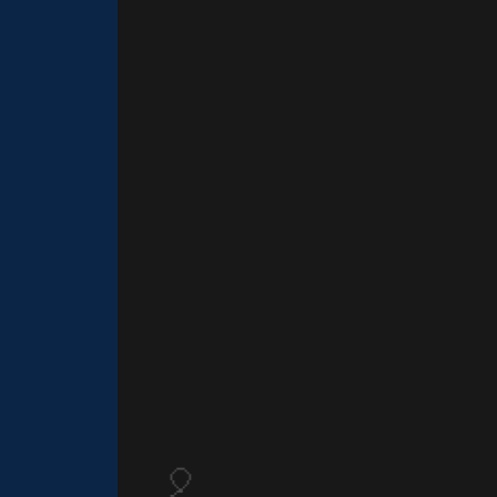
⚡
🎈
🎂
🎈