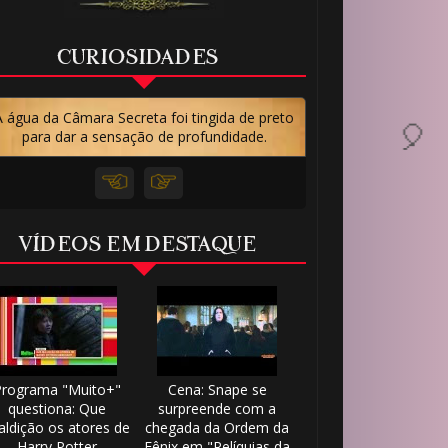
CURIOSIDADES
A água da Câmara Secreta foi tingida de preto
para dar a sensação de profundidade.
⚡
VÍDEOS EM DESTAQUE
Programa "Muito+"
Cena: Snape se
questiona: Que
surpreende com a
ldição os atores de
chegada da Ordem da
Harry Potter
Fênix em "Relíquias da