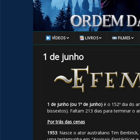
VÍDEOS
LIVROS
FILMES
1 de junho
1 de junho (ou 1º de junho)
é o 152º dia do a
bissextos). Faltam 213 dias para terminar o a
Por trás das cenas
1953
: Nasce o ator australiano Tim Bentinck, 
uma testemunha em
"Animais Fantásticos 