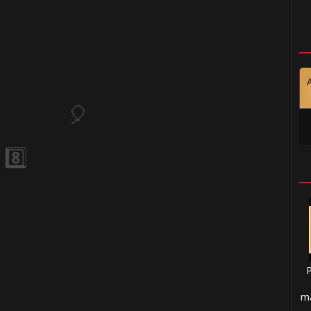
🎈
1️⃣ 8️⃣
ma
⚡