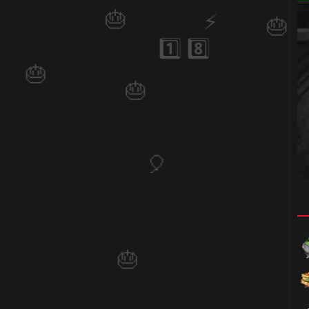

⃣ 8️⃣
🎈
🎈