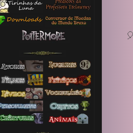
1️⃣ 8️⃣