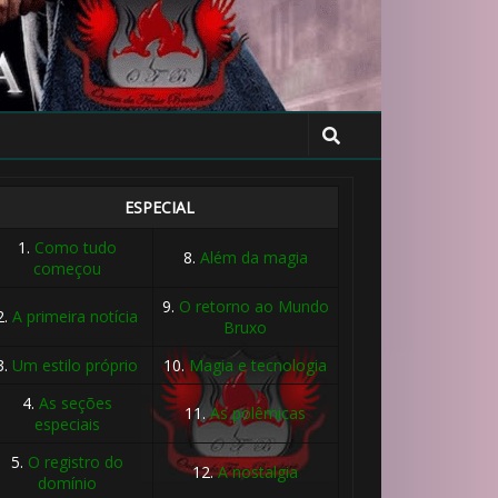
ESPECIAL
1.
Como tudo
8.
Além da magia
começou
9.
O retorno ao Mundo
2.
A primeira notícia
Bruxo
3.
Um estilo próprio
10.
Magia e tecnologia
4.
As seções
11.
As polêmicas
especiais
5.
O registro do
12.
A nostalgia
domínio