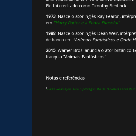
Ele foi creditado como Timothy Bentinck.
1973
: Nasce o ator inglês Ray Fearon, intérpr
em
"Harry Potter e a Pedra Filosofal"
.
1988
: Nasce o ator inglês Dean Weir, intérpr
de banco em
"Animais Fantásticos e Onde 
2015
: Warner Bros. anuncia o ator britânic
franquia "Animais Fantásticos".¹
🎈
1️⃣ 
Notas e referências
¹
Eddie Redmayne será o protagonista de "Animais Fantástico
1️⃣ 8️