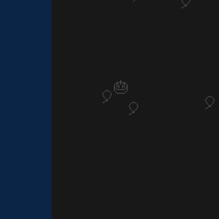

1️
⚡
🎂