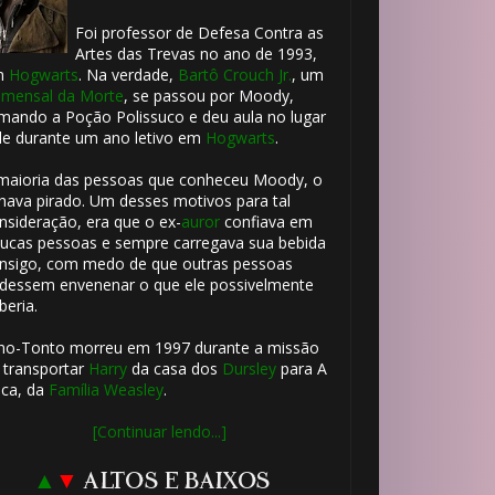
Foi professor de Defesa Contra as
Artes das Trevas no ano de 1993,
m
Hogwarts
. Na verdade,
Bartô Crouch Jr.
, um
⚡
mensal da Morte
, se passou por Moody,
mando a Poção Polissuco e deu aula no lugar
le durante um ano letivo em
Hogwarts
.
maioria das pessoas que conheceu Moody, o
hava pirado. Um desses motivos para tal
nsideração, era que o ex-
auror
confiava em
ucas pessoas e sempre carregava sua bebida
nsigo, com medo de que outras pessoas
🎈
dessem envenenar o que ele possivelmente
🎂
beria.
ho-Tonto morreu em 1997 durante a missão
 transportar
Harry
da casa dos
Dursley
para A
⚡
ca, da
Família Weasley
.
[Continuar lendo...]
▲
▼
ALTOS E BAIXOS