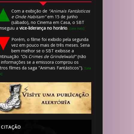
1️⃣ 8️⃣
Com a exibição de
"Animais Fantásticos
e Onde Habitam"
em 15 de junho
(sábado), no Cinema em Casa, o SBT
nseguiu a
vice-liderança no horário
.
[Leia mais]
Porém, o filme foi exibido pela segunda
vez em pouco mais de três meses. Seria
bem melhor se o SBT exibisse a
ntinuação
"Os Crimes de Grindelwald"
(não
 informações se a emissora comprou os
tros filmes da saga "Animais Fantásticos").
[Leia
s]
CITAÇÃO