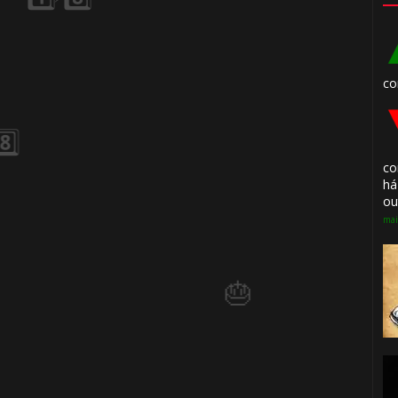
🎈
co
🎂
co
há
ou
mai