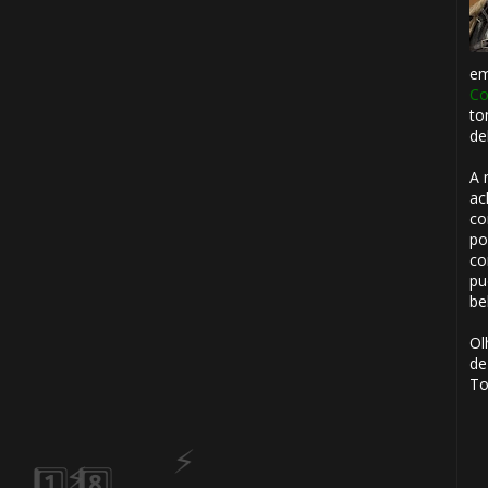
e
Co
to
🎂
de
A 
ac
co
po
co
pu
🎂
⚡
be
1️⃣ 8️⃣
Ol
de
🎂
To
🎂