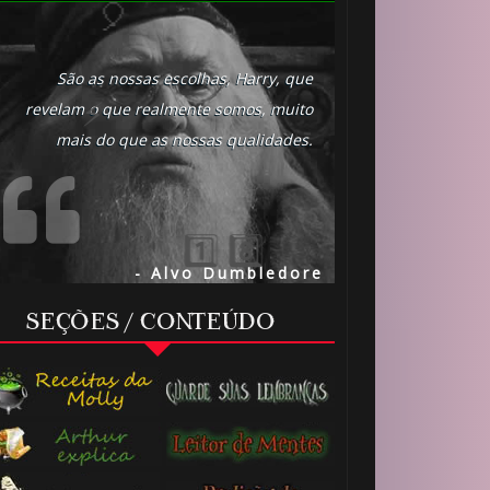
São as nossas escolhas, Harry, que
revelam o que realmente somos, muito
mais do que as nossas qualidades.
- Alvo Dumbledore
SEÇÕES / CONTEÚDO