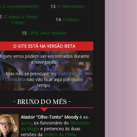
.
O reconhecimento
13.
In Memoriam
7.
O adeus a "Harry
14.
O futuro
Potter"
15.
OFB, Uma História
O SITE ESTÁ NA VERSÃO BETA
Alguns erros podem ser encontrados durante
a navegação.
Mas não se preocupe: os
Diabretes da
Cornualha
não vão ficar aqui por muito
tempo.
~ BRUXO DO MÊS ~
Alastor "Olho-Tonto" Moody
é ex-
auror
, ex-funcionário do
Ministério
da Magia
e pertenceu às duas
versões da
Ordem da Fênix
.