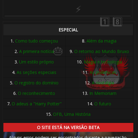
⚡
ESPECIAL
1.
Como tudo começou
8.
Além da magia
2.
A primeira notícia
9.
O retorno ao Mundo Bruxo
3.
Um estilo próprio
10.
Magia e tecnologia
4.
As seções especiais
11.
As polêmicas
5.
O registro do domínio
12.
A nostalgia
6.
O reconhecimento
13.
In Memoriam
7.
O adeus a "Harry Potter"
14.
O futuro
1️⃣ 8️⃣
15.
OFB, Uma História
O SITE ESTÁ NA VERSÃO BETA
Alguns erros podem ser encontrados durante a navegação.