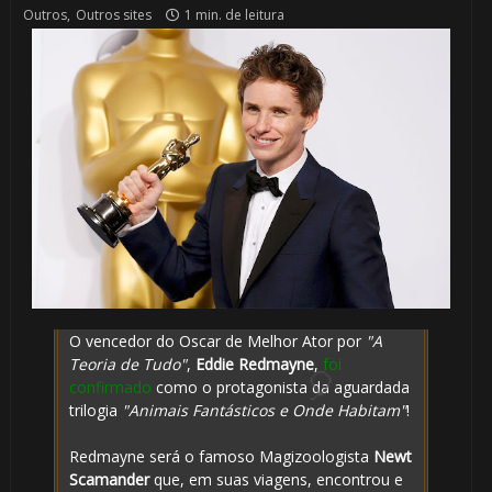
Outros
,
Outros sites
1 min. de leitura
🎂
O vencedor do Oscar de Melhor Ator por
"A
Teoria de Tudo"
,
Eddie Redmayne
,
foi
confirmado
como o protagonista da aguardada
trilogia
"Animais Fantásticos e Onde Habitam"
!
Redmayne será o famoso Magizoologista
Newt
Scamander
que, em suas viagens, encontrou e