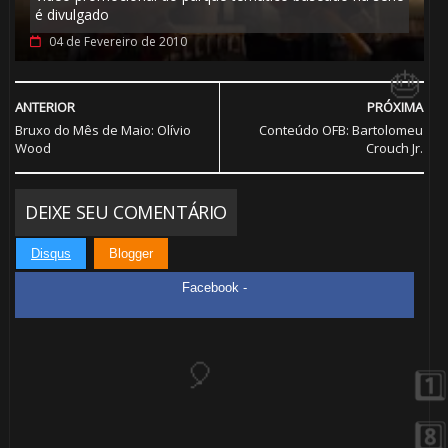
é divulgado
04 de Fevereiro de 2010
ANTERIOR
PRÓXIMA
Bruxo do Mês de Maio: Olívio
Conteúdo OFB: Bartolomeu
Wood
Crouch Jr.
⚡
1️⃣ 8️⃣
DEIXE SEU COMENTÁRIO
Disqus
Blogger
Facebook -
🎂