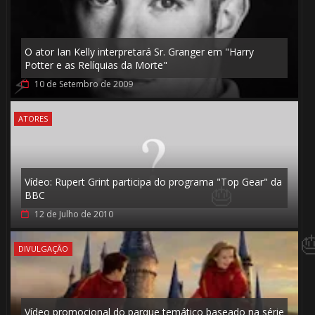
🎂
O ator Ian Kelly interpretará Sr. Granger em "Harry
Potter e as Relíquias da Morte"
🎂
10 de Setembro de 2009
ATORES
Vídeo: Rupert Grint participa do programa "Top Gear" da
BBC
12 de Julho de 2010
DIVULGAÇÃO
⚡
🎈
🎈
🎂
Vídeo promocional do parque temático baseado na série