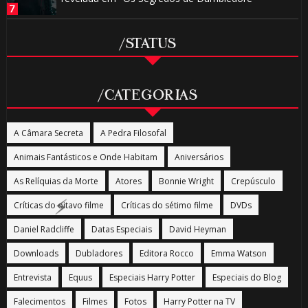
/STATUS
1️⃣ 8️⃣
/CATEGORIAS
A Câmara Secreta
A Pedra Filosofal
Animais Fantásticos e Onde Habitam
Aniversários
As Relíquias da Morte
Atores
Bonnie Wright
Crepúsculo
Críticas do oitavo filme
Críticas do sétimo filme
DVDs
🎈
Daniel Radcliffe
Datas Especiais
David Heyman
Downloads
Dubladores
Editora Rocco
Emma Watson
Entrevista
Equus
Especiais Harry Potter
Especiais do Blog
Falecimentos
Filmes
Fotos
Harry Potter na TV