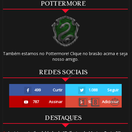
POTTERMORE
Também estamos no Pottermore! Clique no brasão acima e seja
nosso amigo.
REDES SOCIAIS
499
Curtir
1.088
Seguir
787
Assinar
92
Adicionar
DESTAQUES
⚡