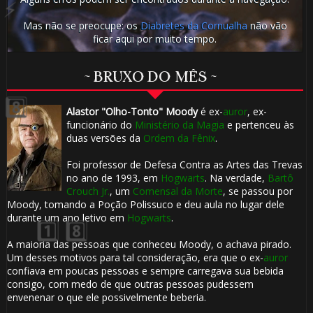
Mas não se preocupe: os
Diabretes da Cornualha
não vão
ficar aqui por muito tempo.
⚡
~ BRUXO DO MÊS ~
Alastor "Olho-Tonto" Moody
é ex-
auror
, ex-
funcionário do
Ministério da Magia
e pertenceu às
🎈
duas versões da
Ordem da Fênix
.
Foi professor de Defesa Contra as Artes das Trevas
no ano de 1993, em
Hogwarts
. Na verdade,
Bartô
Crouch Jr.
, um
Comensal da Morte
, se passou por
Moody, tomando a Poção Polissuco e deu aula no lugar dele
durante um ano letivo em
Hogwarts
.
A maioria das pessoas que conheceu Moody, o achava pirado.
1️⃣ 8️⃣
Um desses motivos para tal consideração, era que o ex-
auror
confiava em poucas pessoas e sempre carregava sua bebida
consigo, com medo de que outras pessoas pudessem
envenenar o que ele possivelmente beberia.