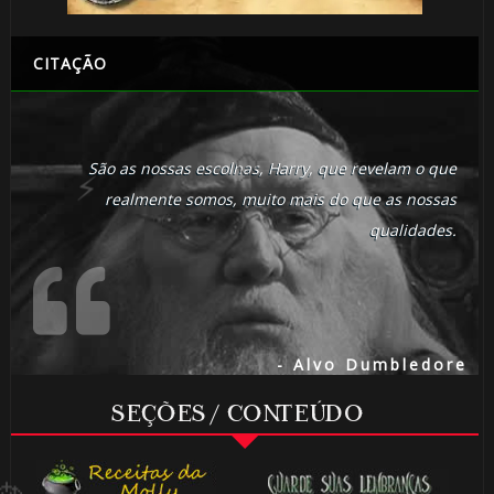
CITAÇÃO
🎂
1️⃣ 8️⃣
São as nossas escolhas, Harry, que revelam o que
realmente somos, muito mais do que as nossas
⚡
qualidades.
- Alvo Dumbledore
SEÇÕES / CONTEÚDO
🎂