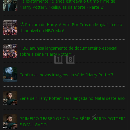
Há exatamente 15 anos estreava o último filme de
"Harry Potter", "Relíquias da Morte - Parte 2"
"À Procura de Harry: A Arte Por Trás da Magia" já está
disponível na HBO Max!

HBO anuncia lançamento de documentário especial
sobre a série "Harry Potter"!
🎈
Confira as novas imagens da série "Harry Potter"!
Série de "Harry Potter" será lançada no Natal deste ano!
1️⃣ 8️⃣
PRIMEIRO TEASER OFICIAL DA SÉRIE "HARRY POTTER"
É DIVULGADO!