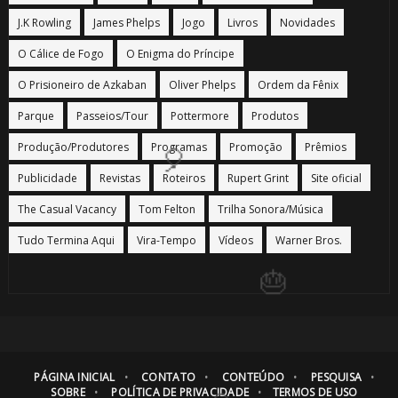
🎈
J.K Rowling
James Phelps
Jogo
Livros
Novidades
🎂
O Cálice de Fogo
O Enigma do Príncipe
🎈
O Prisioneiro de Azkaban
Oliver Phelps
Ordem da Fênix
Parque
Passeios/Tour
Pottermore
Produtos
Produção/Produtores
Programas
Promoção
Prêmios
Publicidade
Revistas
Roteiros
Rupert Grint
Site oficial
The Casual Vacancy
Tom Felton
Trilha Sonora/Música
Tudo Termina Aqui
Vira-Tempo
Vídeos
Warner Bros.
PÁGINA INICIAL
CONTATO
CONTEÚDO
PESQUISA
SOBRE
POLÍTICA DE PRIVACIDADE
TERMOS DE USO