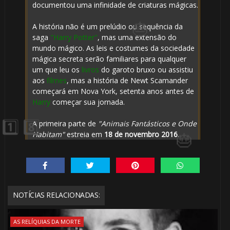
documentou uma infinidade de criaturas mágicas.
A história não é um prelúdio ou sequência da
🎈
saga
"Harry Potter"
, mas uma extensão do
1️⃣
mundo mágico. As leis e costumes da sociedade
mágica secreta serão familiares para qualquer
8️⃣
um que leu os
livros
do garoto bruxo ou assistiu
aos
filmes
, mas a história de Newt Scamander
começará em Nova York, setenta anos antes de
Harry
começar sua jornada.
A primeira parte de
"Animais Fantásticos e Onde
Habitam"
estreia em
18 de novembro 2016
.
NOTÍCIAS RELACIONADAS:

AS RELÍQUIAS DA MORTE