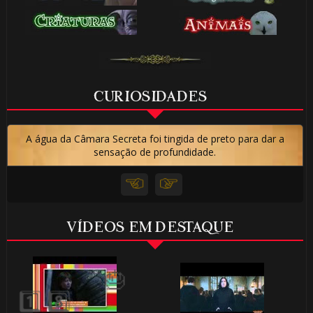
🎂
1️⃣ 8️⃣
CURIOSIDADES
A água da Câmara Secreta foi tingida de preto para dar a
sensação de profundidade.
⚡
1️⃣ 8️⃣
VÍDEOS EM DESTAQUE
🎂