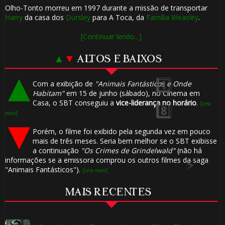
Olho-Tonto morreu em 1997 durante a missão de transportar
1️
Harry
da casa dos
Dursley
para A Toca, da
Família Weasley
.
[Continuar lendo...]
▲
▼
ALTOS E BAIXOS
Com a exibição de
"Animais Fantásticos e Onde
Habitam"
em 15 de junho (sábado), no Cinema em
Casa, o SBT conseguiu a
vice-liderança no horário
.
[Leia
mais]
Porém, o filme foi exibido pela segunda vez em pouco
mais de três meses. Seria bem melhor se o SBT exibisse
🎈
a continuação
"Os Crimes de Grindelwald"
(não há
⚡
informações se a emissora comprou os outros filmes da saga
"Animais Fantásticos").
[Leia mais]
MAIS RECENTES