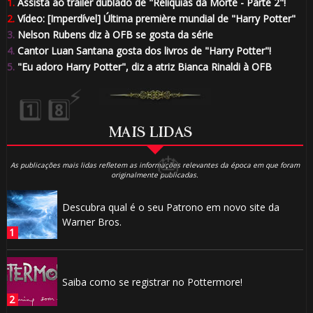
1.
Assista ao trailer dublado de "Relíquias da Morte - Parte 2"!
2.
Vídeo: [Imperdível] Última première mundial de "Harry Potter"
3.
Nelson Rubens diz à OFB se gosta da série
4.
Cantor Luan Santana gosta dos livros de "Harry Potter"!
5.
"Eu adoro Harry Potter", diz a atriz Bianca Rinaldi à OFB
MAIS LIDAS
As publicações mais lidas refletem as informações relevantes da época em que foram
originalmente publicadas.
Descubra qual é o seu Patrono em novo site da
🎈
Warner Bros.
Saiba como se registrar no Pottermore!