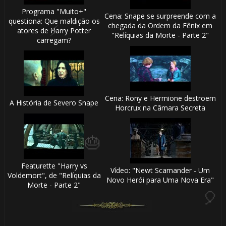
Programa "Muito+"
Cena: Snape se surpreende com a
questiona: Que maldição os
chegada da Ordem da Fênix em
atores de Harry Potter
"Relíquias da Morte - Parte 2"
carregam?
1️⃣ 8️⃣
Cena: Rony e Hermione destroem
A História de Severo Snape
Horcrux na Câmara Secreta
Featurette "Harry vs
🎈
Vídeo: "Newt Scamander - Um
1️⃣ 8️⃣
Voldemort", de "Relíquias da
Novo Herói para Uma Nova Era"
Morte - Parte 2"