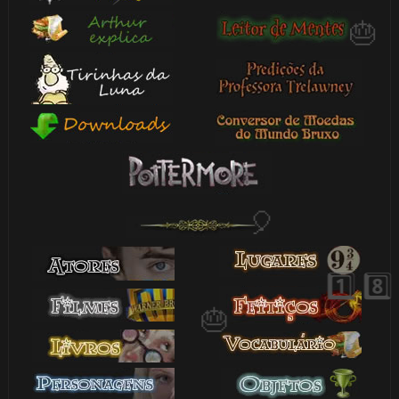
🎈
1️⃣ 8️⃣

⚡
1️⃣ 8️⃣
🎂