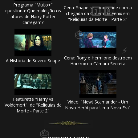
Programa "Muito+"
Cena: Snape se surpreende com a
questiona: Que maldição os
chegada da Ordem da Fênix em
atores de Harry Potter
"Relíquias da Morte - Parte 2"
carregam?
1️⃣
Cena: Rony e Hermione destroem
A História de Severo Snape
8️⃣
Horcrux na Câmara Secreta
🎂
Featurette "Harry vs
Vídeo: "Newt Scamander - Um
1️⃣ 8️⃣
Voldemort", de "Relíquias da
Novo Herói para Uma Nova Era"
Morte - Parte 2"
🎂
🎈