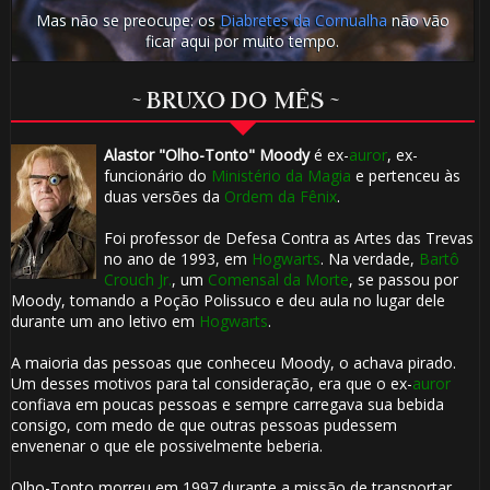
Mas não se preocupe: os
Diabretes da Cornualha
não vão
ficar aqui por muito tempo.
1️⃣ 8️⃣
~ BRUXO DO MÊS ~

Alastor "Olho-Tonto" Moody
é ex-
auror
, ex-
funcionário do
Ministério da Magia
e pertenceu às
🎈
duas versões da
Ordem da Fênix
.
Foi professor de Defesa Contra as Artes das Trevas
no ano de 1993, em
Hogwarts
. Na verdade,
Bartô
Crouch Jr.
, um
Comensal da Morte
, se passou por
Moody, tomando a Poção Polissuco e deu aula no lugar dele
durante um ano letivo em
Hogwarts
.
A maioria das pessoas que conheceu Moody, o achava pirado.
Um desses motivos para tal consideração, era que o ex-
auror
confiava em poucas pessoas e sempre carregava sua bebida
consigo, com medo de que outras pessoas pudessem
envenenar o que ele possivelmente beberia.
Olho-Tonto morreu em 1997 durante a missão de transportar