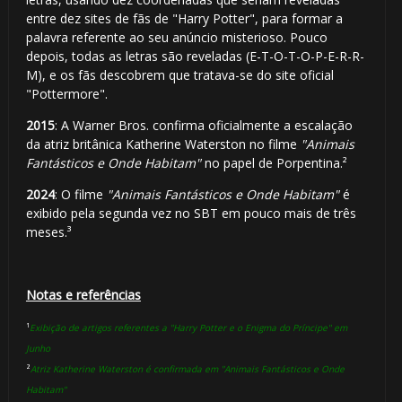
entre dez sites de fãs de "Harry Potter", para formar a
palavra referente ao seu anúncio misterioso. Pouco
depois, todas as letras são reveladas (E-T-O-T-O-P-E-R-R-
M), e os fãs descobrem que tratava-se do site oficial
"Pottermore".
2015
: A Warner Bros. confirma oficialmente a escalação
da atriz britânica Katherine Waterston no filme
"Animais
Fantásticos e Onde Habitam"
no papel de Porpentina.²
2024
: O filme
"Animais Fantásticos e Onde Habitam"
é
exibido pela segunda vez no SBT em pouco mais de três
meses.³
Notas e referências
¹
Exibição de artigos referentes a "Harry Potter e o Enigma do Príncipe" em
Junho
²
Atriz Katherine Waterston é confirmada em "Animais Fantásticos e Onde
Habitam"