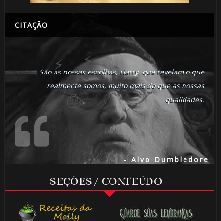
CITAÇÃO
🎈
São as nossas escolhas, Harry, que revelam o que
realmente somos, muito mais do que as nossas
1️⃣ 8️⃣
qualidades.
🎂
- Alvo Dumbledore
SEÇÕES / CONTEÚDO