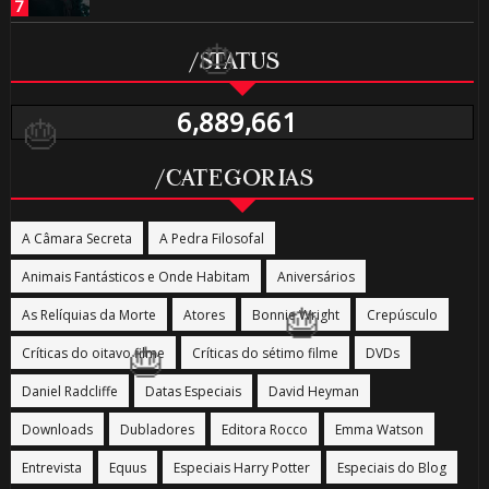
/STATUS
⚡
🎂
6,889,661
1️⃣
/CATEGORIAS
1️⃣ 8️⃣
8️⃣
A Câmara Secreta
A Pedra Filosofal
Animais Fantásticos e Onde Habitam
Aniversários
⚡
As Relíquias da Morte
Atores
Bonnie Wright
Crepúsculo
🎂
Críticas do oitavo filme
Críticas do sétimo filme
DVDs
Daniel Radcliffe
Datas Especiais
David Heyman
Downloads
Dubladores
Editora Rocco
Emma Watson
🎂
Entrevista
Equus
Especiais Harry Potter
Especiais do Blog