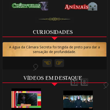
⚡
CURIOSIDADES
A água da Câmara Secreta foi tingida de preto para dar a
sensação de profundidade.
🎂
VÍDEOS EM DESTAQUE
🎂