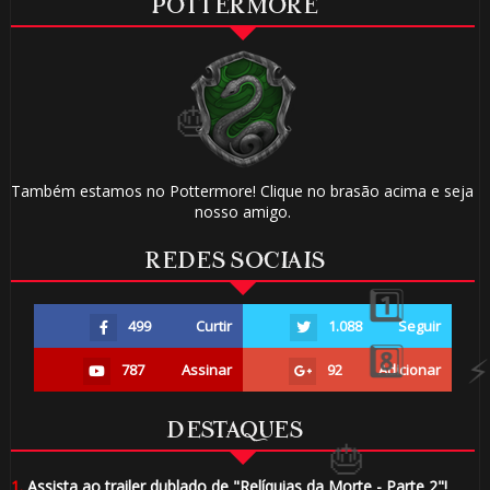
POTTERMORE
🎈
1️⃣ 8️⃣
⚡
1️⃣ 8️⃣
Também estamos no Pottermore! Clique no brasão acima e seja
nosso amigo.
🎂
REDES SOCIAIS
499
Curtir
1.088
Seguir
787
Assinar
92
Adicionar
DESTAQUES
1.
Assista ao trailer dublado de "Relíquias da Morte - Parte 2"!