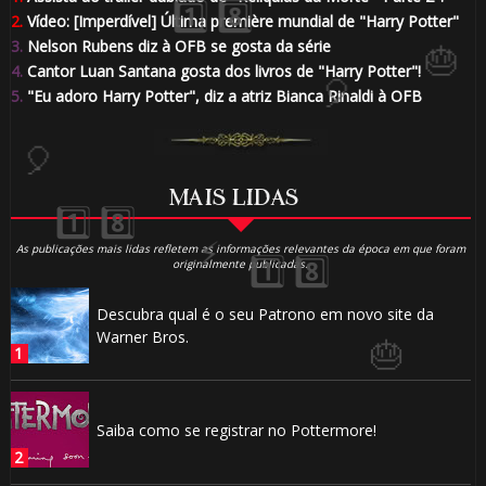
2.
Vídeo: [Imperdível] Última première mundial de "Harry Potter"
3.
Nelson Rubens diz à OFB se gosta da série
4.
Cantor Luan Santana gosta dos livros de "Harry Potter"!
5.
"Eu adoro Harry Potter", diz a atriz Bianca Rinaldi à OFB
⚡
MAIS LIDAS
As publicações mais lidas refletem as informações relevantes da época em que foram
1️⃣ 8️⃣
originalmente publicadas.
Descubra qual é o seu Patrono em novo site da
Warner Bros.
🎂
Saiba como se registrar no Pottermore!