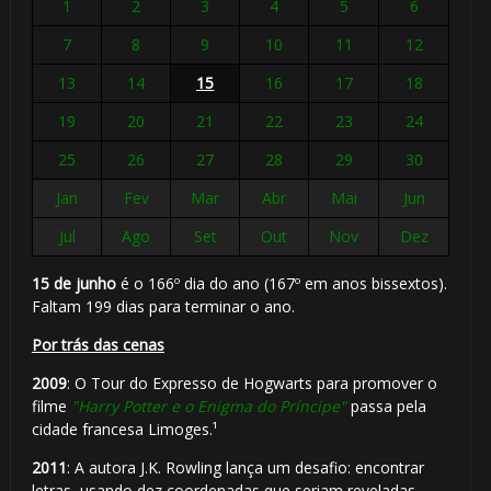
1
2
3
4
5
6
7
8
9
10
11
12
13
14
15
16
17
18
19
20
21
22
23
24
25
26
27
28
29
30
Jan
Fev
Mar
Abr
Mai
Jun
Jul
Ago
Set
Out
Nov
Dez
15 de junho
é o 166º dia do ano (167º em anos bissextos).
Faltam 199 dias para terminar o ano.
Por trás das cenas
2009
: O Tour do Expresso de Hogwarts para promover o
filme
"Harry Potter e o Enigma do Príncipe"
passa pela
cidade francesa Limoges.¹
2011
: A autora J.K. Rowling lança um desafio: encontrar
letras, usando dez coordenadas que seriam reveladas