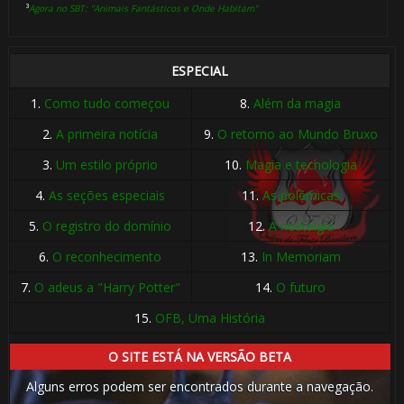
³
Agora no SBT: "Animais Fantásticos e Onde Habitam"
ESPECIAL
1.
Como tudo começou
8.
Além da magia
2.
A primeira notícia
9.
O retorno ao Mundo Bruxo
3.
Um estilo próprio
10.
Magia e tecnologia
4.
As seções especiais
11.
As polêmicas
5.
O registro do domínio
12.
A nostalgia
6.
O reconhecimento
13.
In Memoriam
7.
O adeus a "Harry Potter"
14.
O futuro
15.
OFB, Uma História
⚡
O SITE ESTÁ NA VERSÃO BETA
Alguns erros podem ser encontrados durante a navegação.