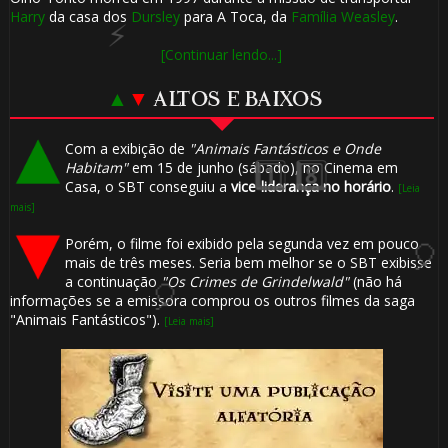
⚡
⚡
Harry
da casa dos
Dursley
para A Toca, da
Família Weasley
.
[Continuar lendo...]
🎂
▲
▼
ALTOS E BAIXOS
Com a exibição de
"Animais Fantásticos e Onde
Habitam"
em 15 de junho (sábado), no Cinema em
Casa, o SBT conseguiu a
vice-liderança no horário
.
[Leia
mais]
Porém, o filme foi exibido pela segunda vez em pouco
mais de três meses. Seria bem melhor se o SBT exibisse
a continuação
"Os Crimes de Grindelwald"
(não há
informações se a emissora comprou os outros filmes da saga
⚡
"Animais Fantásticos").
[Leia mais]
🎂