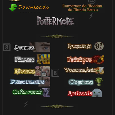
⚡
1️⃣ 8️⃣