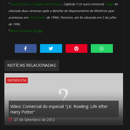
1️⃣ 8️⃣
🎂
¹
"Harry Potter e o Enigma do Príncipe"
, Capítulo 1 (
O outro ministro
):
Fudge
foi
afastado duas semanas após a Batalha do Departamento de Mistérios (que
aconteceu em
18 de junho
de 1996). Portanto, ele foi afastado em 2 de julho
de 1996.
²
Morre Elizabeth Spriggs
1️⃣ 8️⃣
NOTÍCIAS RELACIONADAS:
ENTREVISTA
Vídeo: Comercial do especial "J.K. Rowling: Life After
Harry Potter"
27 de Setembro de 2012