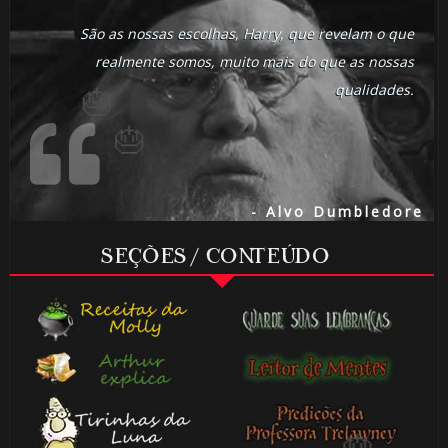
São as nossas escolhas, Harry, que revelam o que
realmente somos, muito mais do que as nossas
⚡
qualidades.
🎂
1️⃣ 8️⃣
- Alvo Dumbledore
SEÇÕES / CONTEÚDO