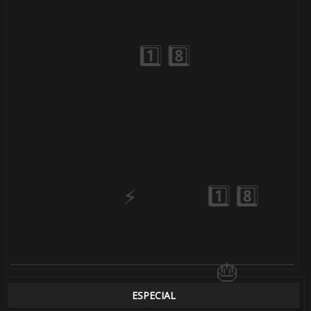
1️⃣ 8️⃣
ESPECIAL