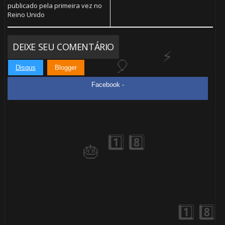
1️⃣ 8️⃣
⚡
publicado pela primeira vez no
Reino Unido
DEIXE SEU COMENTÁRIO
🎂
Disqus
Blogger
Facebook -
⚡
⚡
🎈