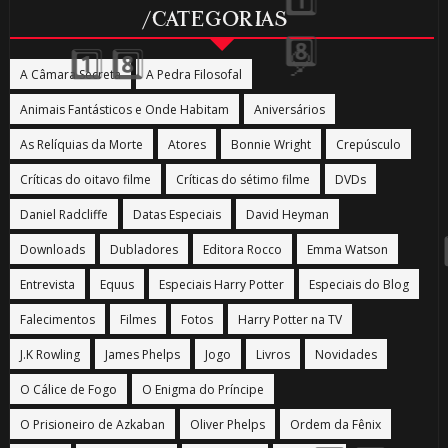
/CATEGORIAS
🎈
A Câmara Secreta
A Pedra Filosofal
🎈
Animais Fantásticos e Onde Habitam
Aniversários
As Relíquias da Morte
Atores
Bonnie Wright
Crepúsculo
Críticas do oitavo filme
Críticas do sétimo filme
DVDs
Daniel Radcliffe
Datas Especiais
David Heyman
Downloads
Dubladores
Editora Rocco
Emma Watson
Entrevista
Equus
Especiais Harry Potter
Especiais do Blog
Falecimentos
Filmes
Fotos
Harry Potter na TV
J.K Rowling
James Phelps
Jogo
Livros
Novidades
O Cálice de Fogo
O Enigma do Príncipe
O Prisioneiro de Azkaban
Oliver Phelps
Ordem da Fênix