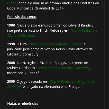
Diário
, onde ele analisa as probabilidades dos finalistas da
⚡
Copa Mundial de Quadribol de 2014.
Por trás das cenas
1988
: Nasce o ator e músico britânico Edward Randell,
intérprete de Justino Finch-Fletchley em
"Harry Potter e a
🎈
Câmara Secreta"
.
1998
: O livro
"Harry Potter e a Câmara Secreta"
é
publicado pela primeira vez no Reino Unido através da
Editora Bloomsbury.
2008
: A atriz inglesa Elizabeth Spriggs, intérprete de
⚡
Mulher Gorda em
"Harry Potter e a Pedra Filosofal"
,
🎈
morre aos 78 anos.²
2009
: O jogo baseado em
"Harry Potter e o Enigma do
Príncipe"
é lançado na Alemanha e na França.
Notas e referências