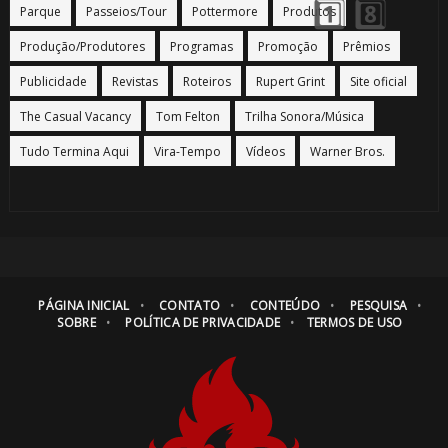
Parque
Passeios/Tour
Pottermore
Produtos
Produção/Produtores
Programas
Promoção
Prêmios
Publicidade
Revistas
Roteiros
Rupert Grint
Site oficial
The Casual Vacancy
Tom Felton
Trilha Sonora/Música
⚡
Tudo Termina Aqui
Vira-Tempo
Vídeos
Warner Bros.
⚡
PÁGINA INICIAL
CONTATO
CONTEÚDO
PESQUISA
SOBRE
POLÍTICA DE PRIVACIDADE
TERMOS DE USO