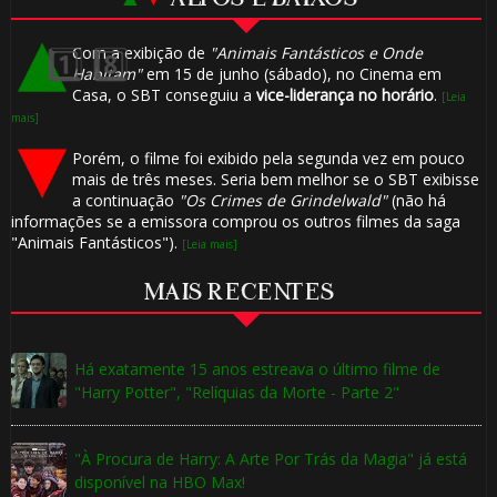
⚡
Com a exibição de
"Animais Fantásticos e Onde
Habitam"
em 15 de junho (sábado), no Cinema em
Casa, o SBT conseguiu a
vice-liderança no horário
.
[Leia
mais]
Porém, o filme foi exibido pela segunda vez em pouco
mais de três meses. Seria bem melhor se o SBT exibisse
a continuação
"Os Crimes de Grindelwald"
(não há
informações se a emissora comprou os outros filmes da saga
"Animais Fantásticos").
[Leia mais]
MAIS RECENTES
🎂
🎂
Há exatamente 15 anos estreava o último filme de
"Harry Potter", "Relíquias da Morte - Parte 2"
"À Procura de Harry: A Arte Por Trás da Magia" já está
disponível na HBO Max!