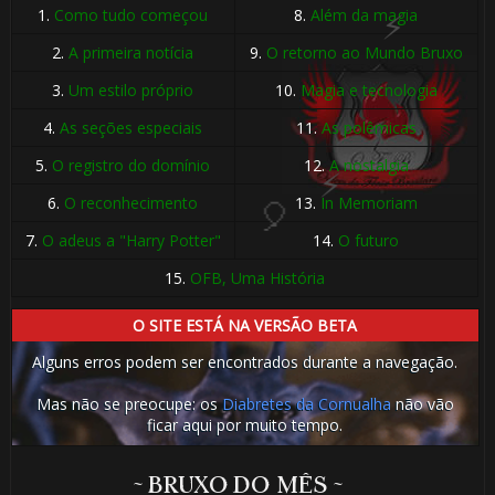
1.
Como tudo começou
8.
Além da magia
2.
A primeira notícia
9.
O retorno ao Mundo Bruxo
3.
Um estilo próprio
10.
Magia e tecnologia
4.
As seções especiais
11.
As polêmicas
5.
O registro do domínio
12.
A nostalgia
6.
O reconhecimento
13.
In Memoriam
7.
O adeus a "Harry Potter"
14.
O futuro
15.
OFB, Uma História
O SITE ESTÁ NA VERSÃO BETA
Alguns erros podem ser encontrados durante a navegação.
Mas não se preocupe: os
Diabretes da Cornualha
não vão
ficar aqui por muito tempo.
~ BRUXO DO MÊS ~