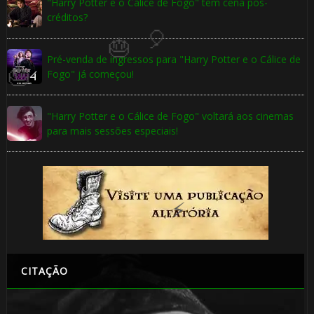
1️⃣ 8️⃣
"Harry Potter e o Cálice de Fogo" tem cena pós-
créditos?
Pré-venda de ingressos para "Harry Potter e o Cálice de
Fogo" já começou!
⚡
"Harry Potter e o Cálice de Fogo" voltará aos cinemas
para mais sessões especiais!
1️⃣ 8️⃣
🎈
CITAÇÃO
⚡
🎈