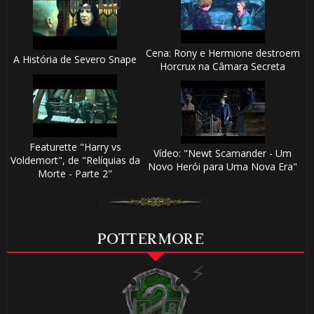
Cena: Rony e Hermione destroem
A História de Severo Snape
Horcrux na Câmara Secreta
Featurette "Harry vs
Vídeo: "Newt Scamander - Um
Voldemort", de "Relíquias da
Novo Herói para Uma Nova Era"
Morte - Parte 2"
POTTERMORE