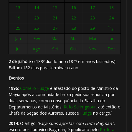
13
14
15
16
17
18
19
20
21
22
23
24
30
25
26
27
28
29
31
Jan
Fev
Mar
Abr
Mai
Jun
Jul
Ago
Set
Out
Nov
Dez
2 de julho
é o 183º dia do ano (184º em anos bissextos).
Faltam 182 dias para terminar o ano.
Eventos
1996
:
Cornélio Fudge
é afastado do posto de Ministro da
Magia após a comunidade bruxa pedir sua renúncia por
duas semanas, como consequência da Batalha do
Departamento de Mistérios.
Rufo Scrimgeour
, até então o
Chefe da Seção dos Aurores, sucede
Fudge
no cargo.¹
2014
: O artigo
"Faça suas apostas com Ludo Bagman"
,
escrito por Ludovico Bagman, é publicado pelo
Profeta