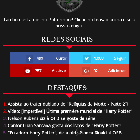
Também estamos no Pottermore! Clique no brasão acima e seja
nosso amigo.
1️⃣
REDES SOCIAIS
8️⃣
1️⃣
499
Curtir
1.088
Seguir
8️⃣
🎈
1️⃣ 8️⃣
787
Assinar
92
Adicionar
DESTAQUES
1.
Assista ao trailer dublado de "Relíquias da Morte - Parte 2"!
2.
Vídeo: [Imperdível] Última première mundial de "Harry Potter"
3.
Nelson Rubens diz à OFB se gosta da série
4.
Cantor Luan Santana gosta dos livros de "Harry Potter"!
5.
"Eu adoro Harry Potter", diz a atriz Bianca Rinaldi à OFB