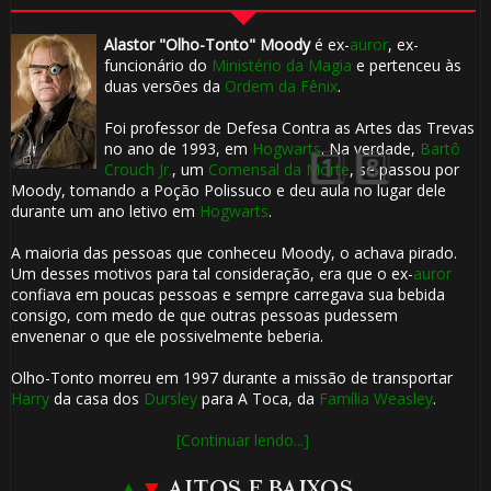
Alastor "Olho-Tonto" Moody
é ex-
auror
, ex-
🎈
funcionário do
Ministério da Magia
e pertenceu às
duas versões da
Ordem da Fênix
.
Foi professor de Defesa Contra as Artes das Trevas
no ano de 1993, em
Hogwarts
. Na verdade,
Bartô
Crouch Jr.
, um
Comensal da Morte
, se passou por
Moody, tomando a Poção Polissuco e deu aula no lugar dele
durante um ano letivo em
Hogwarts
.
🎈
🎂
A maioria das pessoas que conheceu Moody, o achava pirado.
Um desses motivos para tal consideração, era que o ex-
auror
confiava em poucas pessoas e sempre carregava sua bebida
🎂
consigo, com medo de que outras pessoas pudessem
envenenar o que ele possivelmente beberia.
Olho-Tonto morreu em 1997 durante a missão de transportar
Harry
da casa dos
Dursley
para A Toca, da
Família Weasley
.
[Continuar lendo...]
▲
▼
ALTOS E BAIXOS