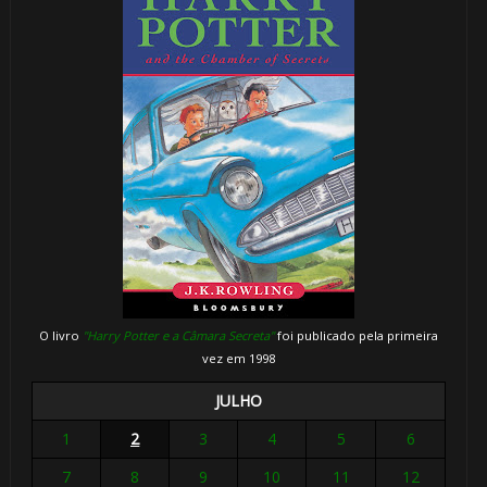
O livro
"Harry Potter e a Câmara Secreta"
foi publicado pela primeira
vez em 1998
JULHO
1
2
3
4
5
6
7
8
9
10
11
12