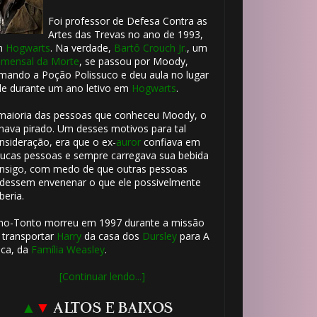
Foi professor de Defesa Contra as
Artes das Trevas no ano de 1993,
m
Hogwarts
. Na verdade,
Bartô Crouch Jr.
, um
mensal da Morte
, se passou por Moody,
mando a Poção Polissuco e deu aula no lugar
le durante um ano letivo em
Hogwarts
.
maioria das pessoas que conheceu Moody, o
hava pirado. Um desses motivos para tal
nsideração, era que o ex-
auror
confiava em
ucas pessoas e sempre carregava sua bebida
nsigo, com medo de que outras pessoas
dessem envenenar o que ele possivelmente
beria.
ho-Tonto morreu em 1997 durante a missão
 transportar
Harry
da casa dos
Dursley
para A
ca, da
Família Weasley
.
[Continuar lendo...]
▲
▼
ALTOS E BAIXOS