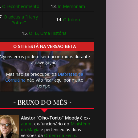
.
O reconhecimento
13.
In Memoriam
7.
O adeus a "Harry
14.
O futuro
Potter"
15.
OFB, Uma História
O SITE ESTÁ NA VERSÃO BETA
Alguns erros podem ser encontrados durante
a navegação.
Mas não se preocupe: os
Diabretes da
Cornualha
não vão ficar aqui por muito
tempo.
~ BRUXO DO MÊS ~
Alastor "Olho-Tonto" Moody
é ex-
auror
, ex-funcionário do
Ministério
da Magia
e pertenceu às duas
versões da
Ordem da Fênix
.