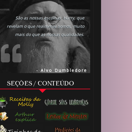
São as nossas escolhas, Harry, que
revelam o que realmente somos, muito
mais do que as nossas qualidades.
- Alvo Dumbledore
SEÇÕES / CONTEÚDO