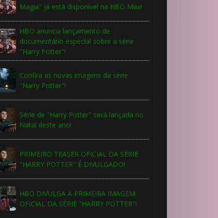
Magia" já está disponível na HBO Max!
HBO anuncia lançamento de
documentário especial sobre a série
"Harry Potter"!
Confira as novas imagens da série
"Harry Potter"!
Série de "Harry Potter" será lançada no
Natal deste ano!
PRIMEIRO TEASER OFICIAL DA SÉRIE
"HARRY POTTER" É DIVULGADO!
HBO DIVULGA A PRIMEIRA IMAGEM
OFICIAL DA SÉRIE "HARRY POTTER"!