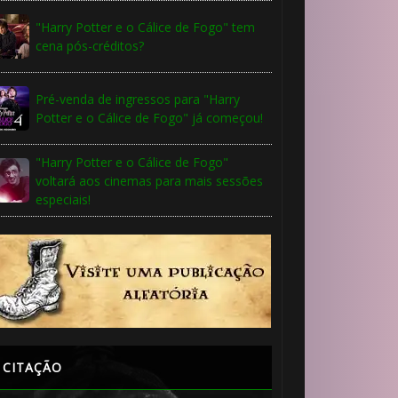
"Harry Potter e o Cálice de Fogo" tem
cena pós-créditos?
Pré-venda de ingressos para "Harry
Potter e o Cálice de Fogo" já começou!
"Harry Potter e o Cálice de Fogo"
voltará aos cinemas para mais sessões
especiais!
CITAÇÃO