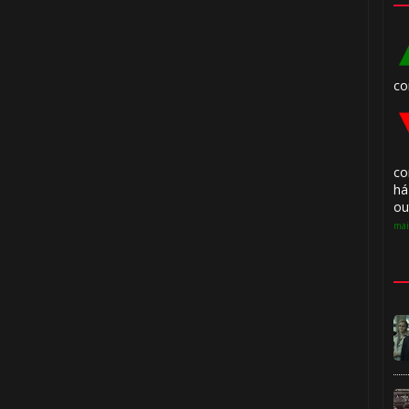
co
co
há
ou
mai