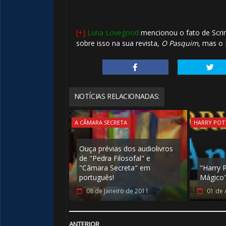
[+]
Luna Lovegood
mencionou o fato de Scri
sobre isso na sua revista,
O Pasquim
, mas o 
NOTÍCIAS RELACIONADAS:
A CÂMARA SECRETA
HARRY POT
Ouça prévias dos audiolivros
de "Pedra Filosofal" e
"Câmara Secreta" em
"Harry 
português!
Mágico
08 de Janeiro de 2011
01 de 
ANTERIOR