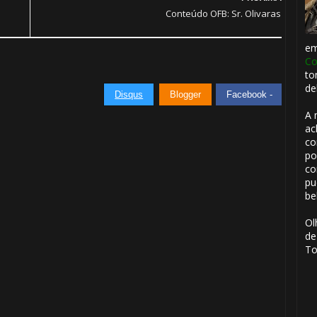
Conteúdo OFB: Sr. Olivaras
e
Co
to
de
Disqus
Blogger
Facebook -
A 
ac
co
po
co
pu
be
Ol
de
To