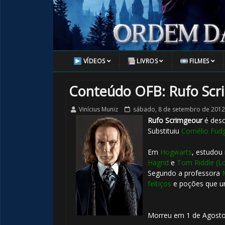
VÍDEOS
LIVROS
FILMES
Conteúdo OFB: Rufo Scr
Vinícius Muniz
sábado, 8 de setembro de 2012
Rufo Scrimgeour
é desc
Substituiu
Cornélio Fud
Em
Hogwarts
, estudou
Hagrid
e
Tom Riddle (L
Segundo a professora
feitiços
e poções que um
Morreu em 1 de Agosto