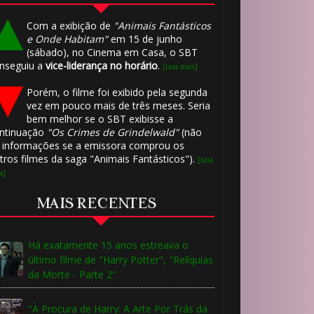
Com a exibição de
"Animais Fantásticos
e Onde Habitam"
em 15 de junho
(sábado), no Cinema em Casa, o SBT
nseguiu a
vice-liderança no horário
.
[Leia mais]
Porém, o filme foi exibido pela segunda
vez em pouco mais de três meses. Seria
bem melhor se o SBT exibisse a
ntinuação
"Os Crimes de Grindelwald"
(não
 informações se a emissora comprou os
tros filmes da saga "Animais Fantásticos").
[Leia
s]
MAIS RECENTES
Há exatamente 15 anos estreava o
último filme de "Harry Potter", "Relíquias
da Morte - Parte 2"
"À Procura de Harry: A Arte Por Trás da