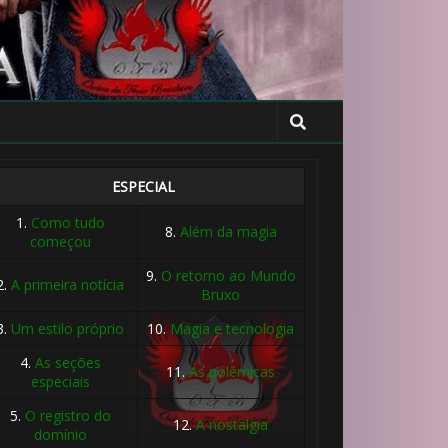
ESPECIAL
1.
Como tudo
8.
Além da magia
começou
9.
O retorno ao Mundo
2.
A primeira notícia
Bruxo
3.
Um estilo próprio
10.
Magia e tecnologia
4.
As seções
11.
As polêmicas
especiais
5.
O registro do
12.
A nostalgia
domínio