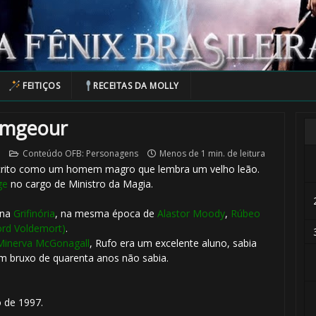
FEITIÇOS
RECEITAS DA MOLLY
imgeour
Conteúdo OFB: Personagens
Menos de 1 min. de leitura
rito como um homem magro que lembra um velho leão.
ge
no cargo de Ministro da Magia.
 na
Grifinória
, na mesma época de
Alastor Moody
,
Rúbeo
ord Voldemort)
.
Minerva McGonagall
, Rufo era um excelente aluno, sabia
 bruxo de quarenta anos não sabia.
 de 1997.