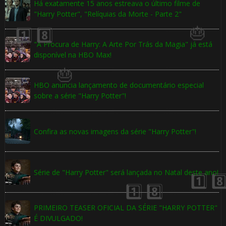
🎈
Há exatamente 15 anos estreava o último filme de
"Harry Potter", "Relíquias da Morte - Parte 2"
1️⃣ 8️⃣
⚡
"À Procura de Harry: A Arte Por Trás da Magia" já está
disponível na HBO Max!
HBO anuncia lançamento de documentário especial
🎂
sobre a série "Harry Potter"!
Confira as novas imagens da série "Harry Potter"!
Série de "Harry Potter" será lançada no Natal deste ano!
PRIMEIRO TEASER OFICIAL DA SÉRIE "HARRY POTTER"
É DIVULGADO!