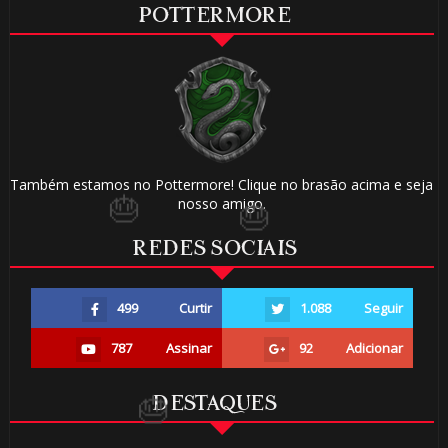
POTTERMORE
⚡
Também estamos no Pottermore! Clique no brasão acima e seja
nosso amigo.
1️⃣ 8️⃣
REDES SOCIAIS
499
Curtir
1.088
Seguir
787
Assinar
92
Adicionar
⚡
DESTAQUES