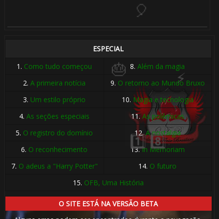
ESPECIAL
1.
Como tudo começou
8.
Além da magia
🎈
2.
A primeira notícia
9.
O retorno ao Mundo Bruxo
3.
Um estilo próprio
10.
Magia e tecnologia
4.
As seções especiais
11.
As polêmicas
5.
O registro do domínio
12.
A nostalgia
6.
O reconhecimento
13.
In Memoriam
7.
O adeus a "Harry Potter"
14.
O futuro
15.
OFB, Uma História
🎂
1️⃣ 8️⃣
O SITE ESTÁ NA VERSÃO BETA