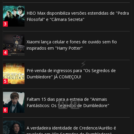
⚡
⚡
⚡
HBO Max disponibiliza versões estendidas de "Pedra
Filosofal" e "Câmara Secreta"
Xiaomi lança celular e fones de ouvido sem fio
inspirados em "Harry Potter"
Pré-venda de ingressos para "Os Segredos de
⚡
Dumbledore" JÁ COMEÇOU!
Faltam 15 dias para a estreia de "Animais
Fantásticos: Os Segredos de Dumbledore"
🎈
⚡
🎈
A verdadeira identidade de Credence/Aurélio é
 8️⃣
⚡