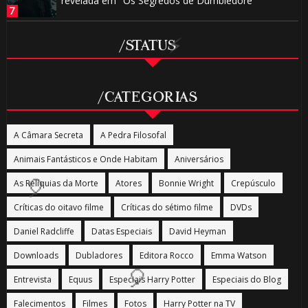
revelada em "Os Segredos de Dumbledore"
/STATUS
/CATEGORIAS
A Câmara Secreta
A Pedra Filosofal
Animais Fantásticos e Onde Habitam
Aniversários
As Relíquias da Morte
Atores
Bonnie Wright
Crepúsculo

⚡
Críticas do oitavo filme
Críticas do sétimo filme
DVDs
Daniel Radcliffe
Datas Especiais
David Heyman
Downloads
Dubladores
Editora Rocco
Emma Watson
Entrevista
Equus
Especiais Harry Potter
Especiais do Blog
Falecimentos
Filmes
Fotos
Harry Potter na TV