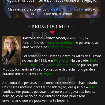
Alguns erros podem ser encontrados durante a navegação.
🎂
Mas não se preocupe: os
Diabretes da Cornualha
não vão
ficar aqui por muito tempo.
~ BRUXO DO MÊS ~
Alastor "Olho-Tonto" Moody
é ex-
auror
, ex-
funcionário do
Ministério da Magia
e pertenceu às
duas versões da
Ordem da Fênix
.
Foi professor de Defesa Contra as Artes das Trevas
1️⃣ 8
no ano de 1993, em
Hogwarts
. Na verdade,
Bartô
1️⃣ 8️⃣
Crouch Jr.
, um
Comensal da Morte
, se passou por
Moody, tomando a Poção Polissuco e deu aula no lugar dele
durante um ano letivo em
Hogwarts
.
A maioria das pessoas que conheceu Moody, o achava pirado.
⚡
Um desses motivos para tal consideração, era que o ex-
auror
confiava em poucas pessoas e sempre carregava sua bebida
consigo, com medo de que outras pessoas pudessem
envenenar o que ele possivelmente beberia.