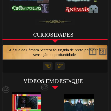
⚡
🎂
🎂
CURIOSIDADES
A água da Câmara Secreta foi tingida de preto para dar a
sensação de profundidade.
🎂
VÍDEOS EM DESTAQUE