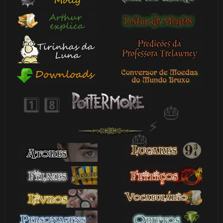
1️⃣ 8️⃣
🎂
🎂