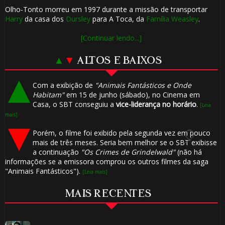
Olho-Tonto morreu em 1997 durante a missão de transportar
Harry
da casa dos
Dursley
para A Toca, da
Família Weasley
.
[Continuar lendo...]
▲
▼
ALTOS E BAIXOS
Com a exibição de
"Animais Fantásticos e Onde
Habitam"
em 15 de junho (sábado), no Cinema em
Casa, o SBT conseguiu a
vice-liderança no horário
.
[Leia
mais]
Porém, o filme foi exibido pela segunda vez em pouco
mais de três meses. Seria bem melhor se o SBT exibisse
a continuação
"Os Crimes de Grindelwald"
(não há
informações se a emissora comprou os outros filmes da saga
🎂
"Animais Fantásticos").
[Leia mais]
MAIS RECENTES