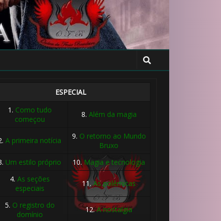
ESPECIAL
1.
Como tudo
8.
Além da magia
começou
9.
O retorno ao Mundo
2.
A primeira notícia
Bruxo
3.
Um estilo próprio
10.
Magia e tecnologia
4.
As seções
11.
As polêmicas
especiais
5.
O registro do
12.
A nostalgia
domínio