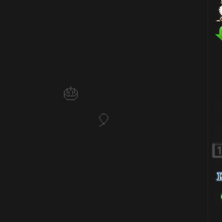
1️⃣ 8️⃣
🎂
🎈
⚡