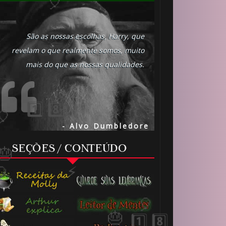
São as nossas escolhas, Harry, que
️⃣ 8️⃣
revelam o que realmente somos, muito
mais do que as nossas qualidades.
- Alvo Dumbledore
SEÇÕES / CONTEÚDO