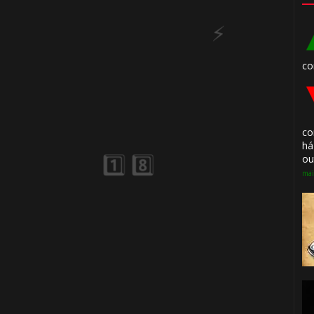

co
1️⃣ 8️⃣
co
há
ou
mai
🎂