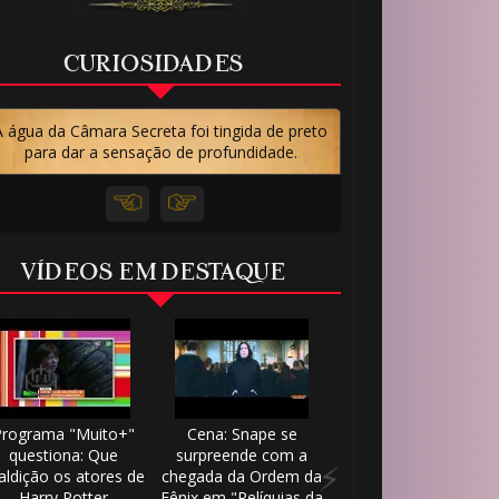
🎂
CURIOSIDADES
A água da Câmara Secreta foi tingida de preto
para dar a sensação de profundidade.
VÍDEOS EM DESTAQUE
Programa "Muito+"
Cena: Snape se
questiona: Que
surpreende com a
ldição os atores de
chegada da Ordem da
Harry Potter
Fênix em "Relíquias da