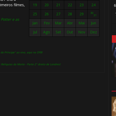
imeiros filmes,
19
20
21
22
23
24
6
30
25
26
27
28
29
31
 Potter e as
Jan
Fev
Mar
Abr
Mai
Jun
Jul
Ago
Set
Out
Nov
Dez
do Príncipe" ao vivo, aqui na OFB!
Relíquias da Morte - Parte 2" direto de Londres!
⚡