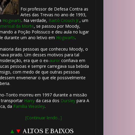
🎂
Foi professor de Defesa Contra as
Artes das Trevas no ano de 1993,
m
Hogwarts
. Na verdade,
Bartô Crouch Jr.
, um
mensal da Morte
, se passou por Moody,
mando a Poção Polissuco e deu aula no lugar
le durante um ano letivo em
Hogwarts
.
maioria das pessoas que conheceu Moody, o
hava pirado. Um desses motivos para tal
🎂
nsideração, era que o ex-
auror
confiava em
ucas pessoas e sempre carregava sua bebida
nsigo, com medo de que outras pessoas
🎈
dessem envenenar o que ele possivelmente
beria.
ho-Tonto morreu em 1997 durante a missão
 transportar
Harry
da casa dos
Dursley
para A
ca, da
Família Weasley
.
[Continuar lendo...]
▲
▼
ALTOS E BAIXOS