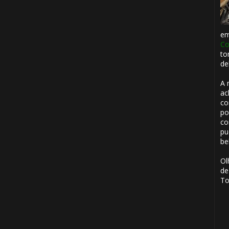
1️⃣ 8️⃣
e
Co
to
de
A 
ac
co
po
co
pu
be
Ol
de
To
⚡
🎂