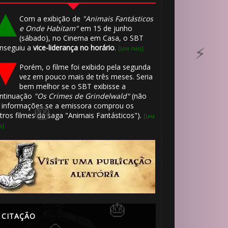
1️⃣ 8️⃣
🎈
Com a exibição de
"Animais Fantásticos
e Onde Habitam"
em 15 de junho
(sábado), no Cinema em Casa, o SBT

nseguiu a
vice-liderança no horário
.
[Leia mais]
⚡
🎈
Porém, o filme foi exibido pela segunda
vez em pouco mais de três meses. Seria
bem melhor se o SBT exibisse a
ntinuação
"Os Crimes de Grindelwald"
(não
🎈
 informações se a emissora comprou os
🎂
1️⃣ 8️⃣
tros filmes da saga "Animais Fantásticos").
[Leia
s]
⚡
CITAÇÃO