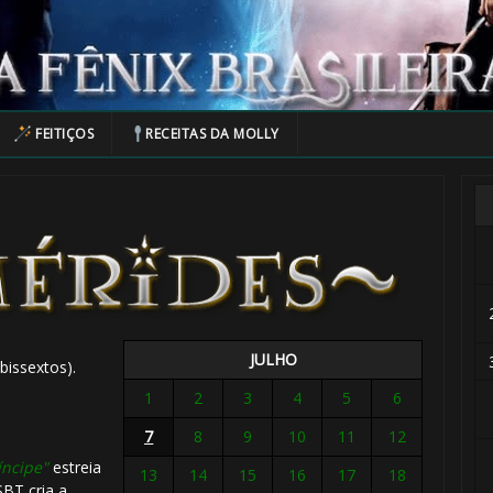
FEITIÇOS
RECEITAS DA MOLLY
JULHO
bissextos).
1
2
3
4
5
6
7
8
9
10
11
12
íncipe"
estreia
13
14
15
16
17
18
BT cria a