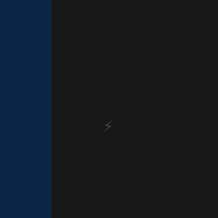
⚡
🎂
⚡