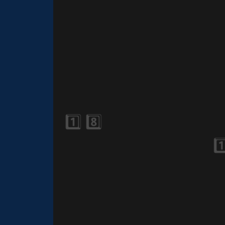
🎈
1️⃣ 8️⃣
⚡