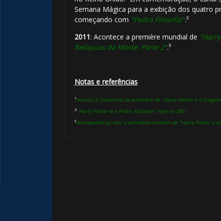
Semana Mágica para a exibição dos quatro pr
começando com
"Pedra Filosofal"
.²
2011
: Acontece a première mundial de
"Harry
Relíquias da Morte: Parte 2"
.³
Notas e referências
¹
Assista à cobertura da première de "Harry Potter e o Enigma 
²
"Harry Potter e a Pedra Filosofal" hoje no SBT!
³
Acompanhe ao vivo a première mundial de "Harry Potter e as 