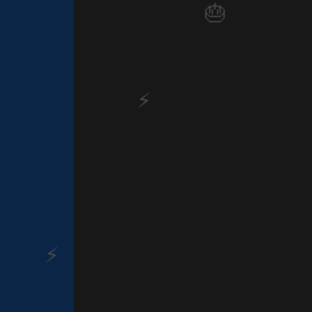
1️⃣ 8️⃣