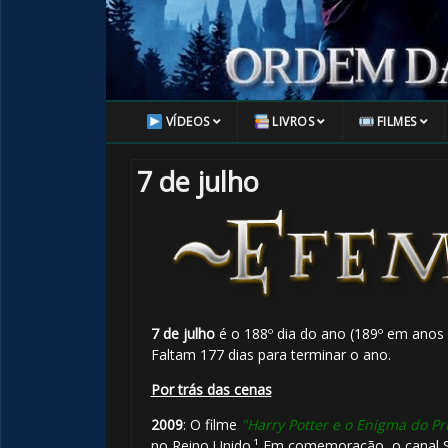
VÍDEOS
LIVROS
FILMES
7 de julho
7 de julho
é o 188º dia do ano (189º em anos 
Faltam 177 dias para terminar o ano.
Por trás das cenas
2009
: O filme
"Harry Potter e o Enigma do Pr
no Reino Unido.¹ Em comemoração, o canal S