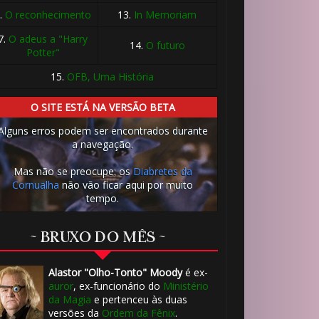
.
O reconhecimento
13.
In Memoriam
7.
O adeus a "Harry
14.
O futuro
Potter"
15.
OFB, Uma História
O SITE ESTÁ NA VERSÃO BETA
Alguns erros podem ser encontrados durante
a navegação.
Mas não se preocupe: os
Diabretes da
Cornualha
não vão ficar aqui por muito
tempo.
~ BRUXO DO MÊS ~
⚡
Alastor "Olho-Tonto" Moody
é ex-
auror
, ex-funcionário do
Ministério
da Magia
e pertenceu às duas
versões da
Ordem da Fênix
.