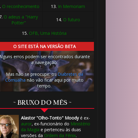
.
O reconhecimento
13.
In Memoriam
7.
O adeus a "Harry
14.
O futuro
Potter"
1️⃣ 8️⃣
15.
OFB, Uma História
1️⃣ 8️⃣
O SITE ESTÁ NA VERSÃO BETA
Alguns erros podem ser encontrados durante
a navegação.
Mas não se preocupe: os
Diabretes da
Cornualha
não vão ficar aqui por muito
tempo.
~ BRUXO DO MÊS ~
1️⃣ 
Alastor "Olho-Tonto" Moody
é ex-
auror
, ex-funcionário do
Ministério
da Magia
e pertenceu às duas
versões da
Ordem da Fênix
.