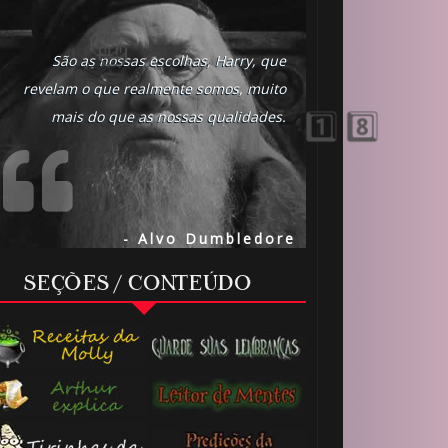
São as nossas escolhas, Harry, que
revelam o que realmente somos, muito
mais do que as nossas qualidades.
- Alvo Dumbledore
🎂
SEÇÕES / CONTEÚDO
🎂