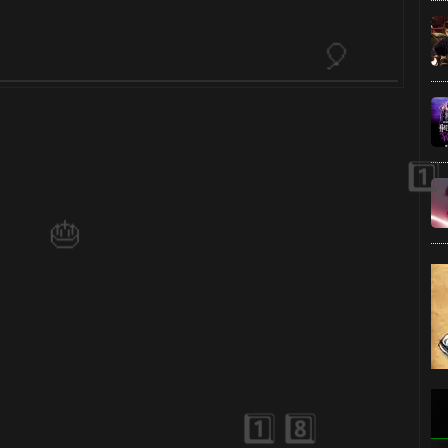
1️⃣ 8️⃣