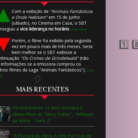
Com a exibição de
"Animais Fantásticos
e Onde Habitam"
em 15 de junho
(sábado), no Cinema em Casa, o SBT
nseguiu a
vice-liderança no horário
.
[Leia mais]
1️⃣ 8️⃣
Porém, o filme foi exibido pela segunda
vez em pouco mais de três meses. Seria
bem melhor se o SBT exibisse a
ntinuação
"Os Crimes de Grindelwald"
(não
 informações se a emissora comprou os
tros filmes da saga "Animais Fantásticos").
[Leia
s]

MAIS RECENTES
Há exatamente 15 anos estreava o
último filme de "Harry Potter", "Relíquias
1️⃣ 8️⃣
da Morte - Parte 2"
"À Procura de Harry: A Arte Por Trás da