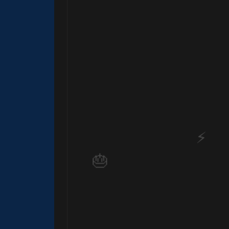
🎂
🎈
🎈