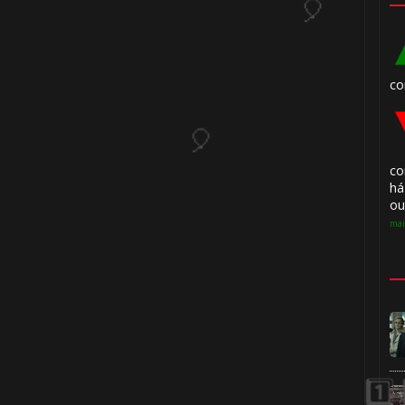
1️⃣ 8️⃣
🎂
1️⃣ 8️⃣
co
co
há
ou
mai
