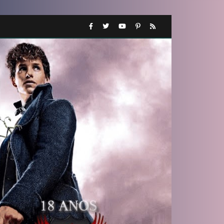
⚡
1️⃣ 8️⃣