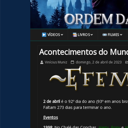
🎂
VÍDEOS
LIVROS
FILMES
Acontecimentos do Mund
Vinícius Muniz
domingo, 2 de abril de 2023
2 de abril
é o 92º dia do ano (93º em anos bis
Faltam 273 dias para terminar o ano.
Eventos
1998
: No Chalé das Conchas,
Harry
,
Rony
e
H