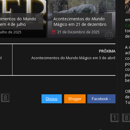
cimentos do Mundo
Acontecimentos do Mundo
e
em 4 de julho
Mágico em 21 de dezembro
Co
to
Julho de 2025
21 de Dezembro de 2025
de
A 
PRÓXIMA
ac
l
Acontecimentos do Mundo Mágico em 3 de abril
co
po
co
pu
be
⚡
Ol
de
Disqus
Blogger
Facebook -
To