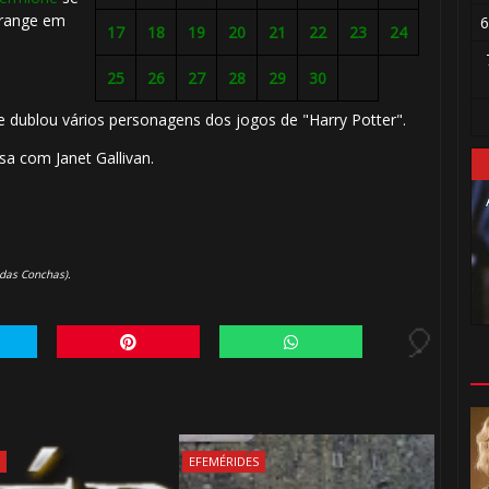
trange em
6
17
18
19
20
21
22
23
24
25
26
27
28
29
30
ue dublou vários personagens dos jogos de "Harry Potter".
asa com Janet Gallivan.
1️⃣ 8️⃣
🎈
 das Conchas
).
🎈
S
EFEMÉRIDES