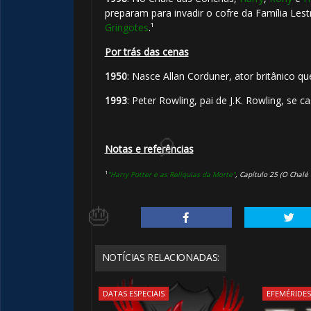
preparam para invadir o cofre da Família Les
Gringotes
.¹
Por trás das cenas
1️⃣ 8️⃣
1950
: Nasce Allan Corduner, ator britânico q
1993
: Peter Rowling, pai de J.K. Rowling, se c
Notas e referências
¹
"Harry Potter e as Relíquias da Morte"
, Capítulo 25 (
O Chalé
NOTÍCIAS RELACIONADAS:
DATAS ESPECIAIS
EFEMÉRIDE