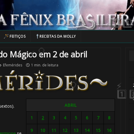
🎈
FEITIÇOS
RECEITAS DA MOLLY
⚡
o Mágico em 2 de abril
Efemérides
1 min. de leitura
🎂
ABRIL
sextos).
1
2
3
4
5
6
7
8
9
10
11
12
13
14
15
16
ermione
se