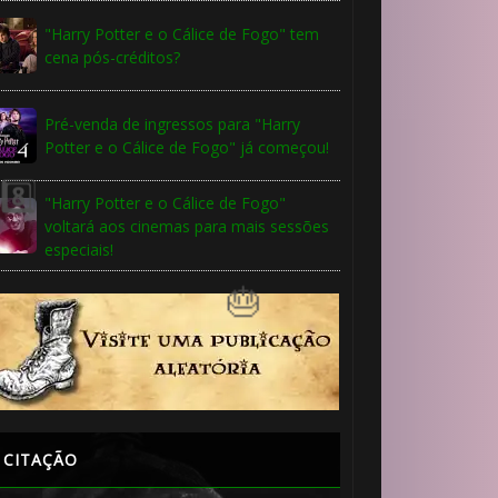
"Harry Potter e o Cálice de Fogo" tem
cena pós-créditos?
Pré-venda de ingressos para "Harry
Potter e o Cálice de Fogo" já começou!
"Harry Potter e o Cálice de Fogo"
voltará aos cinemas para mais sessões
especiais!
CITAÇÃO