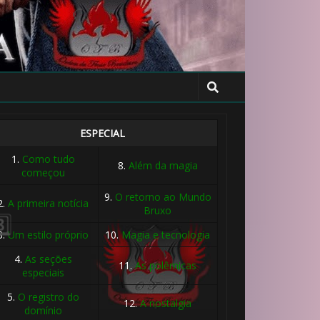
ESPECIAL
1.
Como tudo
8.
Além da magia
começou
9.
O retorno ao Mundo
2.
A primeira notícia
Bruxo
3.
Um estilo próprio
10.
Magia e tecnologia
4.
As seções
11.
As polêmicas
especiais
5.
O registro do
12.
A nostalgia
domínio