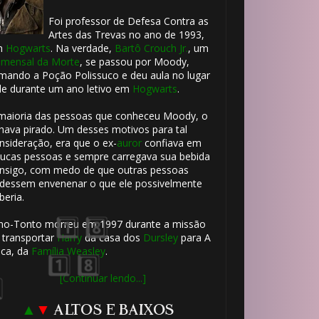
🎈
Foi professor de Defesa Contra as
Artes das Trevas no ano de 1993,
m
Hogwarts
. Na verdade,
Bartô Crouch Jr.
, um
mensal da Morte
, se passou por Moody,
mando a Poção Polissuco e deu aula no lugar
le durante um ano letivo em
Hogwarts
.
maioria das pessoas que conheceu Moody, o
hava pirado. Um desses motivos para tal
1️⃣ 8️⃣
nsideração, era que o ex-
auror
confiava em
ucas pessoas e sempre carregava sua bebida
nsigo, com medo de que outras pessoas
dessem envenenar o que ele possivelmente
beria.
ho-Tonto morreu em 1997 durante a missão
 transportar
Harry
da casa dos
Dursley
para A
ca, da
Família Weasley
.
⚡
⚡
[Continuar lendo...]
▲
▼
ALTOS E BAIXOS