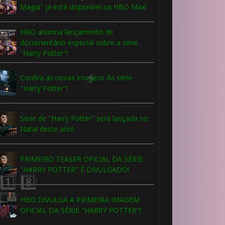
Magia" já está disponível na HBO Max!
🎂
HBO anuncia lançamento de
documentário especial sobre a série
"Harry Potter"!
Confira as novas imagens da série
"Harry Potter"!
Série de "Harry Potter" será lançada no
🎂
Natal deste ano!
🎂
PRIMEIRO TEASER OFICIAL DA SÉRIE
1️⃣ 8️⃣
"HARRY POTTER" É DIVULGADO!
HBO DIVULGA A PRIMEIRA IMAGEM
OFICIAL DA SÉRIE "HARRY POTTER"!