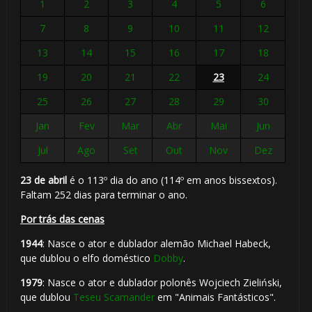
1
2
3
4
5
6
7
8
9
10
11
12
13
14
15
16
17
18
19
20
21
22
23
24
25
26
27
28
29
30
Jan
Fev
Mar
Abr
Mai
Jun
Jul
Ago
Set
Out
Nov
Dez
23 de abril
é o 113º dia do ano (114º em anos bissextos).
Faltam 252 dias para terminar o ano.
Por trás das cenas
1944
: Nasce o ator e dublador alemão Michael Habeck,
que dublou o elfo doméstico
Dobby
.
1979
: Nasce o ator e dublador polonês Wojciech Zieliński,
que dublou
Teseu Scamander
em "Animais Fantásticos".