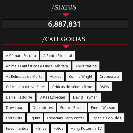
/STATUS
6,887,831
/CATEGORIAS
A Câmara Secreta
A Pedra Filosofal
Animais Fantásticos e Onde Habitam
Aniversários
As Relíquias da Morte
Atores
Bonnie Wright
Crepúsculo
Críticas do oitavo filme
Críticas do sétimo filme
DVDs
Daniel Radcliffe
Datas Especiais
David Heyman
Downloads
Dubladores
Editora Rocco
Emma Watson
Entrevista
Equus
Especiais Harry Potter
Especiais do Blog
Falecimentos
Filmes
Fotos
Harry Potter na TV