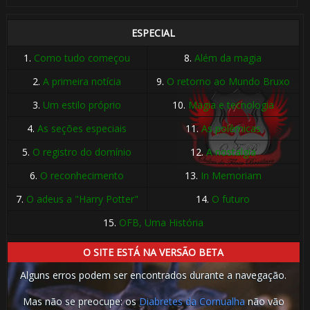
ESPECIAL
1.
Como tudo começou
8.
Além da magia
2.
A primeira notícia
9.
O retorno ao Mundo Bruxo
3.
Um estilo próprio
10.
Magia e tecnologia
4.
As seções especiais
11.
As polêmicas
5.
O registro do domínio
12.
A nostalgia
6.
O reconhecimento
13.
In Memoriam
7.
O adeus a "Harry Potter"
14.
O futuro
15.
OFB, Uma História
O SITE ESTÁ NA VERSÃO BETA
Alguns erros podem ser encontrados durante a navegação.
Mas não se preocupe: os
Diabretes da Cornualha
não vão