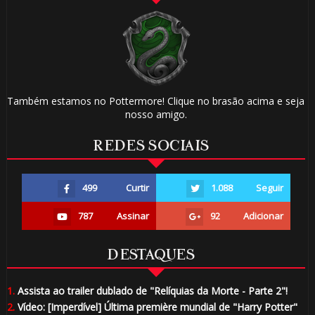
Também estamos no Pottermore! Clique no brasão acima e seja
nosso amigo.
REDES SOCIAIS
499
Curtir
1.088
Seguir
787
Assinar
92
Adicionar
DESTAQUES
1.
Assista ao trailer dublado de "Relíquias da Morte - Parte 2"!
2.
Vídeo: [Imperdível] Última première mundial de "Harry Potter"