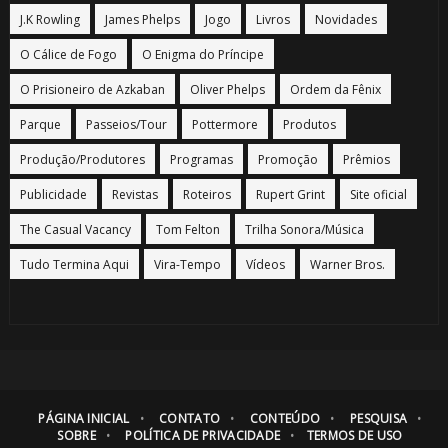
J.K Rowling
James Phelps
Jogo
Livros
Novidades
O Cálice de Fogo
O Enigma do Príncipe
O Prisioneiro de Azkaban
Oliver Phelps
Ordem da Fênix
Parque
Passeios/Tour
Pottermore
Produtos
Produção/Produtores
Programas
Promoção
Prêmios
Publicidade
Revistas
Roteiros
Rupert Grint
Site oficial
The Casual Vacancy
Tom Felton
Trilha Sonora/Música
Tudo Termina Aqui
Vira-Tempo
Vídeos
Warner Bros.
PÁGINA INICIAL
CONTATO
CONTEÚDO
PESQUISA
SOBRE
POLÍTICA DE PRIVACIDADE
TERMOS DE USO