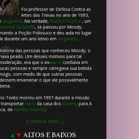
Foi professor de Defesa Contra as
Artes das Trevas no ano de 1993,
⚡
m
Hogwarts
. Na verdade,
Bartô Crouch Jr.
, um
mensal da Morte
, se passou por Moody,
mando a Poção Polissuco e deu aula no lugar
le durante um ano letivo em
Hogwarts
.
maioria das pessoas que conheceu Moody, o
hava pirado. Um desses motivos para tal
1️⃣ 8️⃣
nsideração, era que o ex-
auror
confiava em
ucas pessoas e sempre carregava sua bebida
nsigo, com medo de que outras pessoas
dessem envenenar o que ele possivelmente
⚡
beria.
ho-Tonto morreu em 1997 durante a missão
 transportar
Harry
da casa dos
Dursley
para A
ca, da
Família Weasley
.
[Continuar lendo...]
▲
▼
ALTOS E BAIXOS