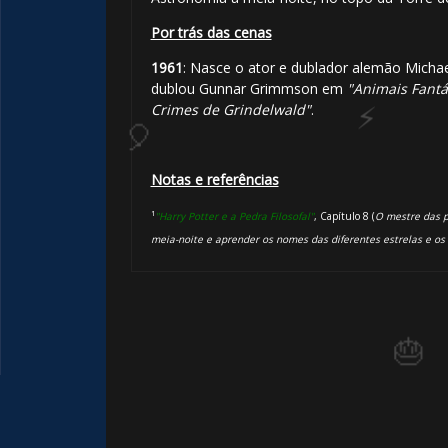
Por trás das cenas
1961
: Nasce o ator e dublador alemão Michae
dublou Gunnar Grimmson em
"Animais Fantá
Crimes de Grindelwald"
.
Notas e referências
⚡
¹
"Harry Potter e a Pedra Filosofal"
, Capítulo 8 (
O mestre das 
meia-noite e aprender os nomes das diferentes estrelas e os
⚡