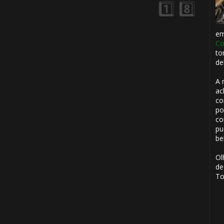
e
Co
1️⃣
to
de
8️⃣
A 
ac
co
po
co
pu
be
1️⃣ 8️⃣
Ol
de
To
🎈
🎂