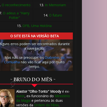
.
O reconhecimento
13.
In Memoriam
7.
O adeus a "Harry
14.
O futuro
Potter"
15.
OFB, Uma História
O SITE ESTÁ NA VERSÃO BETA
Alguns erros podem ser encontrados durante
a navegação.
Mas não se preocupe: os
Diabretes da
Cornualha
não vão ficar aqui por muito
tempo.
~ BRUXO DO MÊS ~
Alastor "Olho-Tonto" Moody
é ex-
auror
, ex-funcionário do
Ministério
da Magia
e pertenceu às duas
versões da
Ordem da Fênix
.