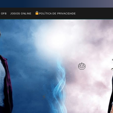
 OFB
JOGOS ONLINE
POLÍTICA DE PRIVACIDADE
🎂
1️⃣ 8️⃣
1️⃣ 8️⃣