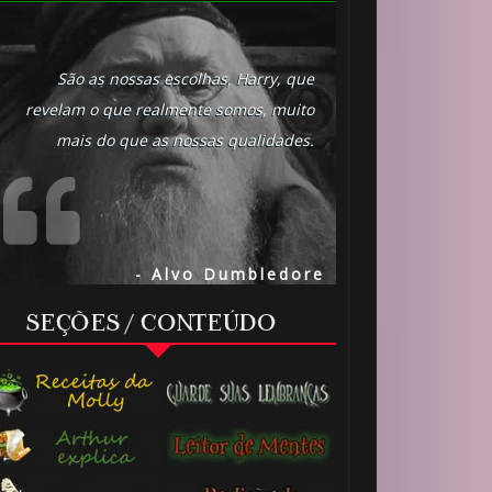
São as nossas escolhas, Harry, que
revelam o que realmente somos, muito
mais do que as nossas qualidades.
1
1️⃣ 8️⃣
🎈
- Alvo Dumbledore
SEÇÕES / CONTEÚDO