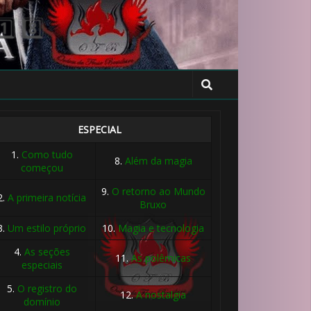
🎈
ESPECIAL
1.
Como tudo
8.
Além da magia
começou
9.
O retorno ao Mundo
2.
A primeira notícia
Bruxo
3.
Um estilo próprio
10.
Magia e tecnologia
4.
As seções
11.
As polêmicas
especiais
🎂
5.
O registro do
12.
A nostalgia
domínio