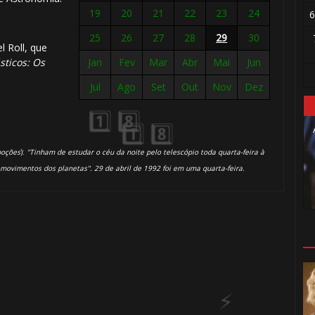
19
20
21
22
23
24
6
25
26
27
28
29
30
l Roll, que
sticos: Os
Jan
Fev
Mar
Abr
Mai
Jun
Jul
Ago
Set
Out
Nov
Dez
poções
):
"Tinham de estudar o céu da noite pelo telescópio toda quarta-feira à
🎂
 movimentos dos planetas". 29 de abril de 1992 foi em uma quarta-feira.