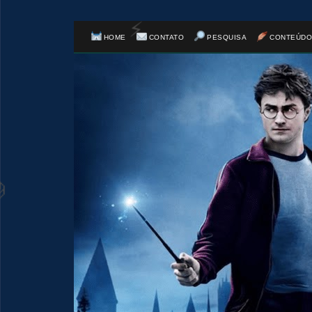
HOME
CONTATO
PESQUISA
CONTEÚDO
1️⃣ 8️⃣
⚡
⚡
🎈