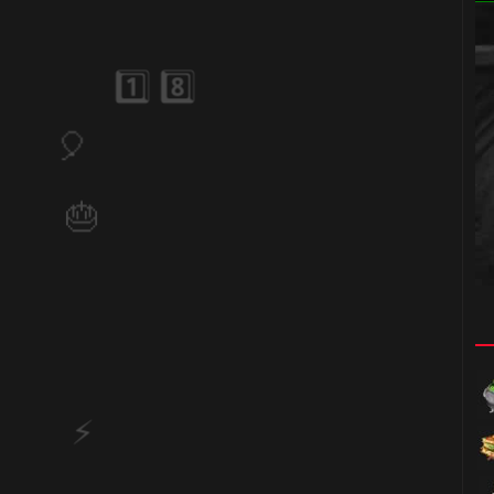
1️⃣ 8️⃣
🎂
🎈