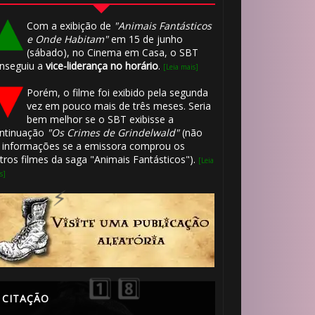
Com a exibição de
"Animais Fantásticos
e Onde Habitam"
em 15 de junho
(sábado), no Cinema em Casa, o SBT
nseguiu a
vice-liderança no horário
.
[Leia mais]
Porém, o filme foi exibido pela segunda
vez em pouco mais de três meses. Seria
bem melhor se o SBT exibisse a
ntinuação
"Os Crimes de Grindelwald"
(não
 informações se a emissora comprou os
tros filmes da saga "Animais Fantásticos").
[Leia
s]
1️⃣ 8️⃣
⚡
CITAÇÃO