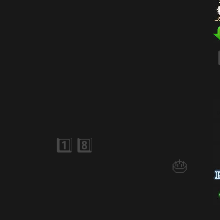
🎂
1️⃣ 8️⃣
️⃣