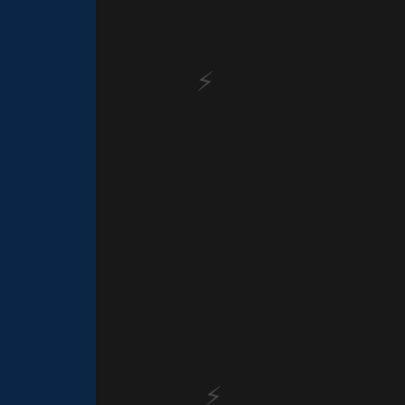
🎂
🎈
🎂