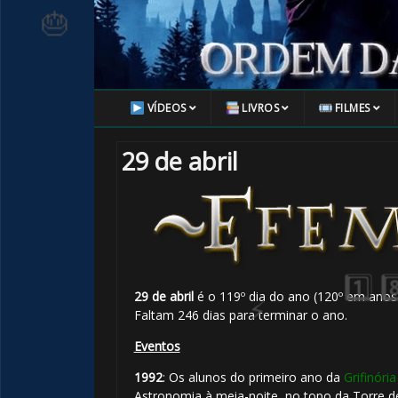
VÍDEOS
LIVROS
FILMES
🎂
29 de abril
⚡
29 de abril
é o 119º dia do ano (120º em anos 
Faltam 246 dias para terminar o ano.
Eventos
1992
: Os alunos do primeiro ano da
Grifinória
Astronomia à meia-noite, no topo da Torre d