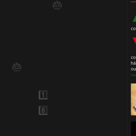
co
⚡
co
há
ou
mai