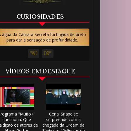
CURIOSIDADES
A água da Câmara Secreta foi tingida de preto
para dar a sensação de profundidade.
VÍDEOS EM DESTAQUE
Programa "Muito+"
Cena: Snape se
questiona: Que
surpreende com a
ldição os atores de
chegada da Ordem da
Harry Potter
Fênix em "Relíquias da