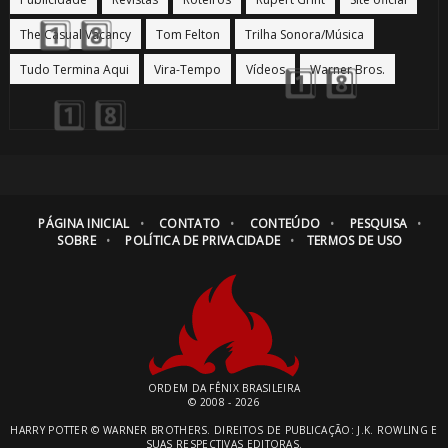
The Casual Vacancy
Tom Felton
Trilha Sonora/Música
Tudo Termina Aqui
Vira-Tempo
Vídeos
Warner Bros.
PÁGINA INICIAL
CONTATO
CONTEÚDO
PESQUISA
SOBRE
POLÍTICA DE PRIVACIDADE
TERMOS DE USO
ORDEM DA FÊNIX BRASILEIRA
© 2008 - 2026
HARRY POTTER © WARNER BROTHERS. DIREITOS DE PUBLICAÇÃO: J.K. ROWLING E
SUAS RESPECTIVAS EDITORAS.