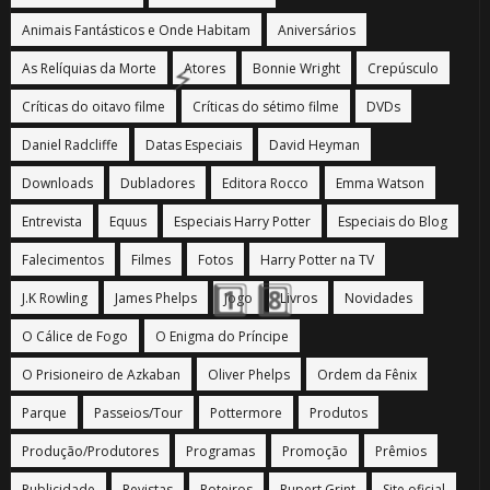
1️⃣ 8️⃣
Animais Fantásticos e Onde Habitam
Aniversários
1️⃣ 8️⃣
As Relíquias da Morte
Atores
Bonnie Wright
Crepúsculo
Críticas do oitavo filme
Críticas do sétimo filme
DVDs
Daniel Radcliffe
Datas Especiais
David Heyman
Downloads
Dubladores
Editora Rocco
Emma Watson
Entrevista
Equus
Especiais Harry Potter
Especiais do Blog
Falecimentos
Filmes
Fotos
Harry Potter na TV
J.K Rowling
James Phelps
Jogo
Livros
Novidades
O Cálice de Fogo
O Enigma do Príncipe
O Prisioneiro de Azkaban
Oliver Phelps
Ordem da Fênix
Parque
Passeios/Tour
Pottermore
Produtos
Produção/Produtores
Programas
Promoção
Prêmios
Publicidade
Revistas
Roteiros
Rupert Grint
Site oficial