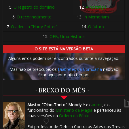
5.
O registro do domínio
12.
A nostalgia
6.
O reconhecimento
13.
In Memoriam
7.
O adeus a "Harry Potter"
14.
O futuro
1️⃣ 8️⃣
15.
OFB, Uma História
O SITE ESTÁ NA VERSÃO BETA
Alguns erros podem ser encontrados durante a navegação.
1️
Mas não se preocupe: os
Diabretes da Cornualha
não vão
ficar aqui por muito tempo.
~ BRUXO DO MÊS ~
⚡
Alastor "Olho-Tonto" Moody
é ex-
auror
, ex-
funcionário do
Ministério da Magia
e pertenceu às
duas versões da
Ordem da Fênix
.
⚡
Foi professor de Defesa Contra as Artes das Trevas