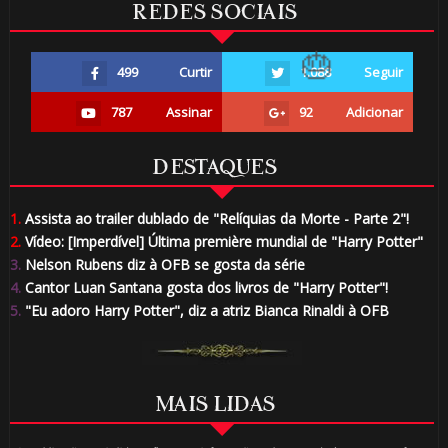
REDES SOCIAIS
1️⃣ 8️⃣
499
Curtir
1.088
Seguir
787
Assinar
92
Adicionar
DESTAQUES
🎈
🎈
1.
Assista ao trailer dublado de "Relíquias da Morte - Parte 2"!
2.
Vídeo: [Imperdível] Última première mundial de "Harry Potter"
3.
Nelson Rubens diz à OFB se gosta da série
4.
Cantor Luan Santana gosta dos livros de "Harry Potter"!
5.
"Eu adoro Harry Potter", diz a atriz Bianca Rinaldi à OFB
MAIS LIDAS
1️⃣ 8️⃣