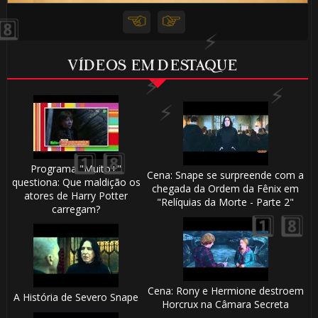
🎂
⚡
VÍDEOS EM DESTAQUE
Programa "Muito+"
Cena: Snape se surpreende com a
questiona: Que maldição os
chegada da Ordem da Fênix em
atores de Harry Potter
"Relíquias da Morte - Parte 2"
carregam?
🎈
Cena: Rony e Hermione destroem
A História de Severo Snape
Horcrux na Câmara Secreta
🎂