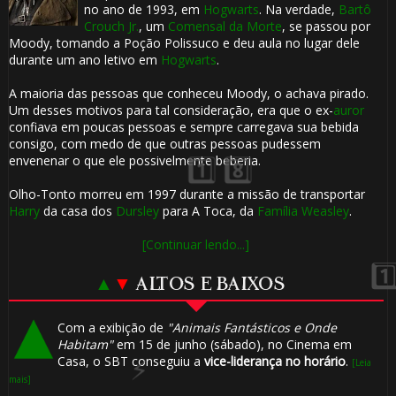
1️⃣ 8️⃣
🎂

no ano de 1993, em
Hogwarts
. Na verdade,
Bartô
Crouch Jr.
, um
Comensal da Morte
, se passou por
Moody, tomando a Poção Polissuco e deu aula no lugar dele
durante um ano letivo em
Hogwarts
.
A maioria das pessoas que conheceu Moody, o achava pirado.
Um desses motivos para tal consideração, era que o ex-
auror
confiava em poucas pessoas e sempre carregava sua bebida
consigo, com medo de que outras pessoas pudessem
envenenar o que ele possivelmente beberia.
Olho-Tonto morreu em 1997 durante a missão de transportar
1️⃣ 8️⃣
Harry
da casa dos
Dursley
para A Toca, da
Família Weasley
.
[Continuar lendo...]
🎈
▲
▼
ALTOS E BAIXOS
Com a exibição de
"Animais Fantásticos e Onde
Habitam"
em 15 de junho (sábado), no Cinema em
Casa, o SBT conseguiu a
vice-liderança no horário
.
[Leia
⚡
mais]