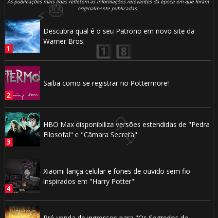
As publicações mais lidas refletem as informações relevantes da época em que foram
originalmente publicadas.
Descubra qual é o seu Patrono em novo site da
🎈
⚡
Warner Bros.
🎂
Saiba como se registrar no Pottermore!
HBO Max disponibiliza versões estendidas de "Pedra
🎂
Filosofal" e "Câmara Secreta"
🎈
🎂
Xiaomi lança celular e fones de ouvido sem fio
inspirados em "Harry Potter"
⚡
Pré-venda de ingressos para "Os Segredos de