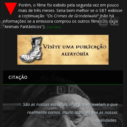
⚡
1️⃣
Porém, o filme foi exibido pela segunda vez em pouco
mais de três meses. Seria bem melhor se o SBT exibisse
a continuação
"Os Crimes de Grindelwald"
(não há
8️⃣
informações se a emissora comprou os outros filmes da saga
"Animais Fantásticos").
[Leia mais]
🎈
CITAÇÃO
⚡
1️⃣ 8️⃣
1️⃣ 8️⃣
⚡
São as nossas escolhas, Harry, que revelam o que
realmente somos, muito mais do que as nossas
qualidades.