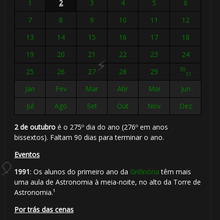
⚡
1
2
3
4
5
6
7
8
9
10
11
12
13
14
15
16
17
18
19
20
21
22
23
24
🎈
1️⃣
30
25
26
27
28
29
31
Jan
Fev
Mar
Abr
Mai
Jun
8️⃣
Jul
Ago
Set
Out
Nov
Dez
1️⃣ 8️⃣
2 de outubro
é o 275º dia do ano (276º em anos
🎈
bissextos). Faltam 90 dias para terminar o ano.
🎈
Eventos
1️⃣ 8️⃣
1991
: Os alunos do primeiro ano da
Grifinória
têm mais
uma aula de Astronomia à meia-noite, no alto da Torre de
Astronomia.¹
Por trás das cenas