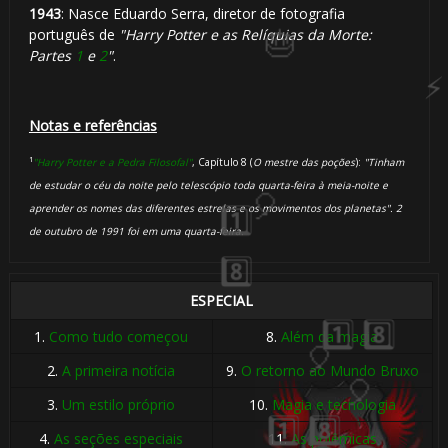
1943
: Nasce Eduardo Serra, diretor de fotografia
português de
"Harry Potter e as Relíquias da Morte:
Partes
1
e
2
"
.
Notas e referências
¹
"Harry Potter e a Pedra Filosofal"
, Capítulo 8 (
O mestre das poções
):
"Tinham
de estudar o céu da noite pelo telescópio toda quarta-feira à meia-noite e
aprender os nomes das diferentes estrelas e os movimentos dos planetas". 2
de outubro de 1991 foi em uma quarta-feira.
ESPECIAL
1.
Como tudo começou
8.
Além da magia
🎈
2.
A primeira notícia
9.
O retorno ao Mundo Bruxo
3.
Um estilo próprio
10.
Magia e tecnologia
4.
As seções especiais
11.
As polêmicas