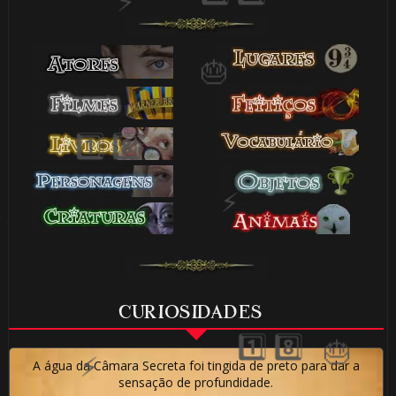
⚡
⚡
⚡
1️⃣ 8️⃣
1️⃣ 8️⃣
CURIOSIDADES
A água da Câmara Secreta foi tingida de preto para dar a
sensação de profundidade.