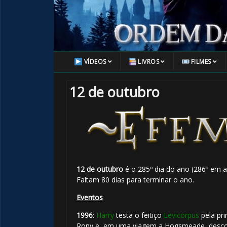
VÍDEOS
LIVROS
FILMES
12 de outubro
12 de outubro
é o 285º dia do ano (286º em a
Faltam 80 dias para terminar o ano.
Eventos
1996
:
Harry
testa o feitiço
Levicorpus
pela pr
Rony e, em uma viagem a Hogsmeade, desc