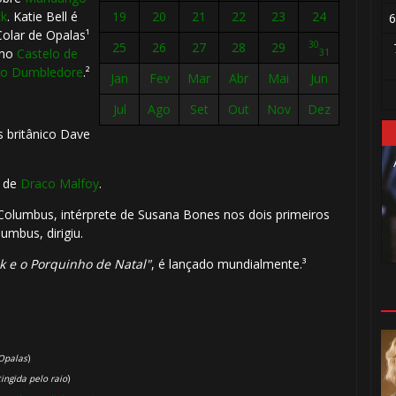
ck
. Katie Bell é
19
20
21
22
23
24
6
olar de Opalas¹
30
25
26
27
28
29
 no
Castelo de
31
vo Dumbledore
.²
Jan
Fev
Mar
Abr
Mai
Jun
🎂
Jul
Ago
Set
Out
Nov
Dez
s britânico Dave
o de
Draco Malfoy
.
 Columbus, intérprete de Susana Bones nos dois primeiros
umbus, dirigiu.
ck e o Porquinho de Natal"
, é lançado mundialmente.³
1️⃣ 
Opalas
)
tingida pelo raio
)