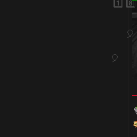
🎈
🎈
🎈
🎂