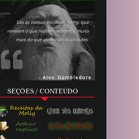
1️⃣ 8️⃣
São as nossas escolhas, Harry, que
revelam o que realmente somos, muito
mais do que as nossas qualidades.
1️⃣ 8️⃣
- Alvo Dumbledore
SEÇÕES / CONTEÚDO