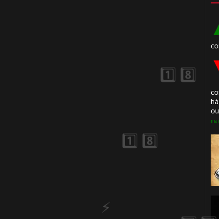
co
co
há
ou
mai