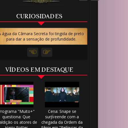
🎂
CURIOSIDADES
A água da Câmara Secreta foi tingida de preto
para dar a sensação de profundidade.
VÍDEOS EM DESTAQUE
🎂
⚡
Programa "Muito+"
Cena: Snape se
questiona: Que
surpreende com a
ldição os atores de
chegada da Ordem da
Harry Potter
Fênix em "Relíquias da