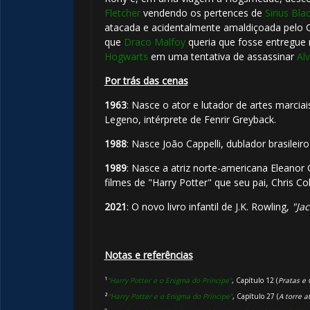
Fletcher
vendendo os pertences de
Sirius Bla
atacada e acidentalmente amaldiçoada pelo C
que
Draco Malfoy
queria que fosse entregue
Hogwarts
em uma tentativa de assassinar
Al
Por trás das cenas
1963
: Nasce o ator e lutador de artes marciai
Legeno, intérprete de Fenrir Greyback.
⚡
1988
: Nasce João Cappelli, dublador brasileir
1989
: Nasce a atriz norte-americana Eleanor
🎂
filmes de "Harry Potter" que seu pai, Chris Col
2021
: O novo livro infantil de J.K. Rowling,
"Ja
Notas e referências
¹
"Harry Potter e o Enigma do Príncipe"
, Capítulo 12 (
Pratas e 
²
"Harry Potter e o Enigma do Príncipe"
, Capítulo 27 (
A torre a