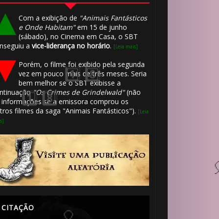
Com a exibição de
"Animais Fantásticos
e Onde Habitam"
em 15 de junho
(sábado), no Cinema em Casa, o SBT
nseguiu a
vice-liderança no horário
.
[Leia mais]
Porém, o filme foi exibido pela segunda
vez em pouco mais de três meses. Seria
bem melhor se o SBT exibisse a
ntinuação
"Os Crimes de Grindelwald"
(não
 informações se a emissora comprou os
tros filmes da saga "Animais Fantásticos").
[Leia
s]
CITAÇÃO