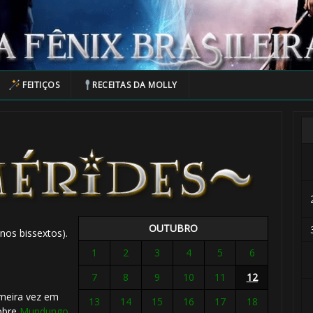
FEITIÇOS
RECEITAS DA MOLLY
OUTUBRO
nos bissextos).
1
2
3
4
5
6
7
8
9
10
11
12
imeira vez em
13
14
15
16
17
18
obre
Mundungo