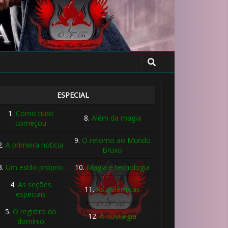
ESPECIAL
1.
Como tudo
8.
Além da magia
começou
9.
O retorno ao Mundo
2.
A primeira notícia
Bruxo
3.
Um estilo próprio
10.
Magia e tecnologia
4.
As seções
11.
As polêmicas
especiais
5.
O registro do
12.
A nostalgia
domínio