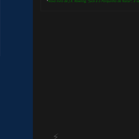
³
Novo livro de J.K. Rowling, "Jack e o Porquinho de Natal", é
🎈