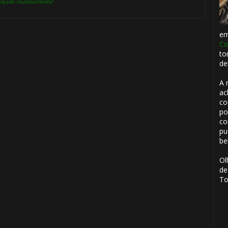
 lançado mundialmente!
1️⃣ 8️⃣
e
Co
to
de
⚡
A 
ac
1️⃣ 8️⃣
co
po
co
pu
be
🎈
Ol
de
To
🎈