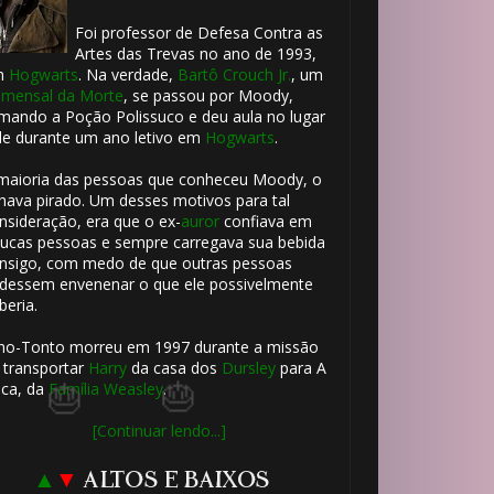
Foi professor de Defesa Contra as
Artes das Trevas no ano de 1993,
m
Hogwarts
. Na verdade,
Bartô Crouch Jr.
, um
mensal da Morte
, se passou por Moody,
mando a Poção Polissuco e deu aula no lugar
le durante um ano letivo em
Hogwarts
.
maioria das pessoas que conheceu Moody, o
🎈
hava pirado. Um desses motivos para tal
nsideração, era que o ex-
auror
confiava em
ucas pessoas e sempre carregava sua bebida
🎈
nsigo, com medo de que outras pessoas
dessem envenenar o que ele possivelmente
beria.
ho-Tonto morreu em 1997 durante a missão
 transportar
Harry
da casa dos
Dursley
para A
ca, da
Família Weasley
.
[Continuar lendo...]
▲
▼
ALTOS E BAIXOS