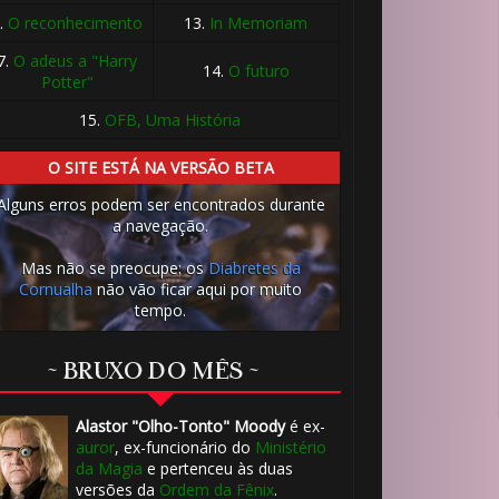
.
O reconhecimento
13.
In Memoriam
7.
O adeus a "Harry
14.
O futuro
Potter"
🎂
15.
OFB, Uma História
O SITE ESTÁ NA VERSÃO BETA
Alguns erros podem ser encontrados durante
a navegação.
Mas não se preocupe: os
Diabretes da
Cornualha
não vão ficar aqui por muito
tempo.
1️⃣ 8️⃣
~ BRUXO DO MÊS ~
8️⃣
1️⃣ 8️⃣
Alastor "Olho-Tonto" Moody
é ex-
auror
, ex-funcionário do
Ministério
da Magia
e pertenceu às duas
versões da
Ordem da Fênix
.