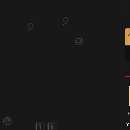
🎈
1️⃣ 8️⃣
ma