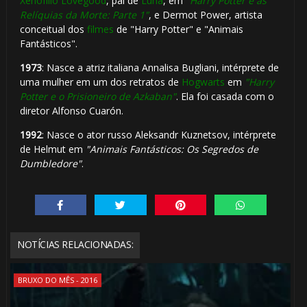
Xenofílio Lovegood
, pai de
Luna
, em
"Harry Potter e as
Relíquias da Morte: Parte 1"
, e Dermot Power, artista
conceitual dos
filmes
de "Harry Potter" e "Animais
Fantásticos".
1973
: Nasce a atriz italiana Annalisa Bugliani, intérprete de
uma mulher em um dos retratos de
Hogwarts
em
"Harry
Potter e o Prisioneiro de Azkaban"
. Ela foi casada com o
diretor Alfonso Cuarón.
1992
: Nasce o ator russo Aleksandr Kuznetsov, intérprete
de Helmut em
"Animais Fantásticos: Os Segredos de
Dumbledore"
.
⚡
NOTÍCIAS RELACIONADAS:
🎂
BRUXO DO MÊS - 2016