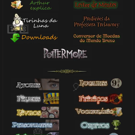
⚡
1️⃣ 8️⃣
1️⃣ 8️⃣