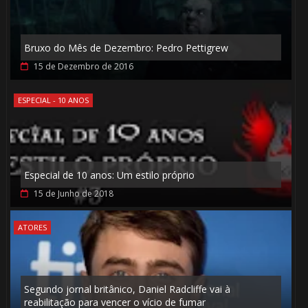
🎈
Bruxo do Mês de Dezembro: Pedro Pettigrew
15 de Dezembro de 2016
ESPECIAL - 10 ANOS
1️⃣ 8️⃣
Especial de 10 anos: Um estilo próprio
15 de Junho de 2018
🎂
1️⃣ 8️⃣
ATORES
 8️⃣
Segundo jornal britânico, Daniel Radcliffe vai à
reabilitação para vencer o vício de fumar