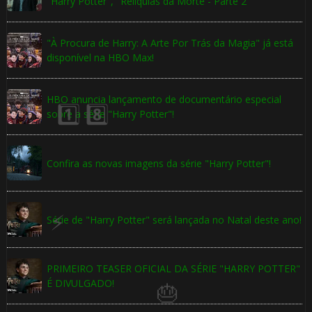
"Harry Potter", "Relíquias da Morte - Parte 2"
"À Procura de Harry: A Arte Por Trás da Magia" já está
disponível na HBO Max!
HBO anuncia lançamento de documentário especial
🎈
sobre a série "Harry Potter"!
⚡
Confira as novas imagens da série "Harry Potter"!
⚡
Série de "Harry Potter" será lançada no Natal deste ano!
PRIMEIRO TEASER OFICIAL DA SÉRIE "HARRY POTTER"
1️⃣ 8️⃣
É DIVULGADO!