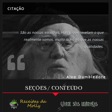
CITAÇÃO
São as nossas escolhas, Harry, que revelam o que
realmente somos, muito mais do que as nossas
qualidades.
🎂
- Alvo Dumbledore
SEÇÕES / CONTEÚDO
⚡