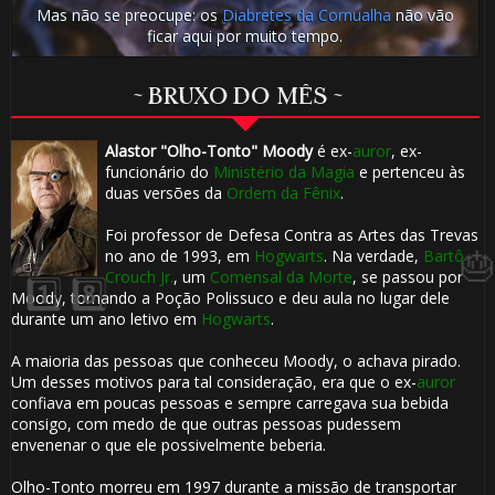
1️⃣ 8️⃣
Mas não se preocupe: os
Diabretes da Cornualha
não vão
ficar aqui por muito tempo.
~ BRUXO DO MÊS ~
Alastor "Olho-Tonto" Moody
é ex-
auror
, ex-
funcionário do
Ministério da Magia
e pertenceu às
⚡
duas versões da
Ordem da Fênix
.
Foi professor de Defesa Contra as Artes das Trevas
no ano de 1993, em
Hogwarts
. Na verdade,
Bartô
Crouch Jr.
, um
Comensal da Morte
, se passou por
🎂
Moody, tomando a Poção Polissuco e deu aula no lugar dele
durante um ano letivo em
Hogwarts
.
A maioria das pessoas que conheceu Moody, o achava pirado.
Um desses motivos para tal consideração, era que o ex-
auror
confiava em poucas pessoas e sempre carregava sua bebida
consigo, com medo de que outras pessoas pudessem
envenenar o que ele possivelmente beberia.
⚡
⚡
Olho-Tonto morreu em 1997 durante a missão de transportar