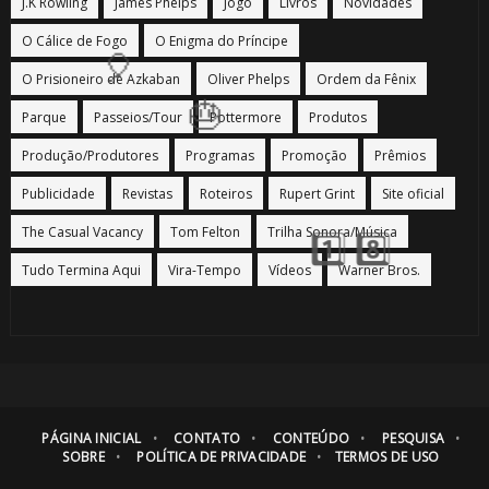
J.K Rowling
James Phelps
Jogo
Livros
Novidades
O Cálice de Fogo
O Enigma do Príncipe
O Prisioneiro de Azkaban
Oliver Phelps
Ordem da Fênix
Parque
Passeios/Tour
Pottermore
Produtos
Produção/Produtores
Programas
Promoção
Prêmios
Publicidade
Revistas
Roteiros
Rupert Grint
Site oficial
The Casual Vacancy
Tom Felton
Trilha Sonora/Música
Tudo Termina Aqui
Vira-Tempo
Vídeos
Warner Bros.
PÁGINA INICIAL
CONTATO
CONTEÚDO
PESQUISA
SOBRE
POLÍTICA DE PRIVACIDADE
TERMOS DE USO