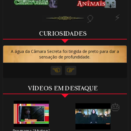
⚡
CURIOSIDADES
A água da Câmara Secreta foi tingida de preto para dar a
sensação de profundidade.
VÍDEOS EM DESTAQUE
Programa "Muito+"