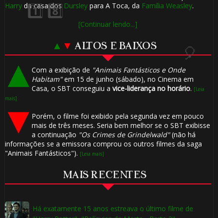
Harry
da casa dos
Dursley
para A Toca, da
Família Weasley
.
1️⃣ 8️⃣
⚡
[Continuar lendo...]
▲
▼
ALTOS E BAIXOS
Com a exibição de
"Animais Fantásticos e Onde
⚡
Habitam"
em 15 de junho (sábado), no Cinema em
⚡
Casa, o SBT conseguiu a
vice-liderança no horário
.
[Leia
⚡
mais]
🎈
Porém, o filme foi exibido pela segunda vez em pouco
mais de três meses. Seria bem melhor se o SBT exibisse
a continuação
"Os Crimes de Grindelwald"
(não há
informações se a emissora comprou os outros filmes da saga
"Animais Fantásticos").
[Leia mais]
MAIS RECENTES
Há exatamente 15 anos estreava o último filme de