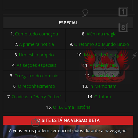
ESPECIAL
1.
Como tudo começou
8.
Além da magia
2.
A primeira notícia
9.
O retorno ao Mundo Bruxo
3.
Um estilo próprio
10.
Magia e tecnologia
4.
As seções especiais
11.
As polêmicas
5.
O registro do domínio
12.
A nostalgia
6.
O reconhecimento
13.
In Memoriam
7.
O adeus a "Harry Potter"
14.
O futuro
15.
OFB, Uma História
O SITE ESTÁ NA VERSÃO BETA
Alguns erros podem ser encontrados durante a navegação.