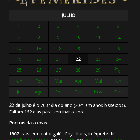
JULHO
1
2
3
4
5
6
7
8
9
10
11
12
13
14
15
16
17
18
19
20
21
22
23
24
30
25
26
27
28
29
31
Jan
Fev
Mar
Abr
Mai
Jun
Jul
Ago
Set
Out
Nov
Dez
22 de julho
é o 203º dia do ano (204º em anos bissextos).
Faltam 162 dias para terminar o ano.
Por trás das cenas
1967
: Nascem o ator galês Rhys Ifans, intérprete de