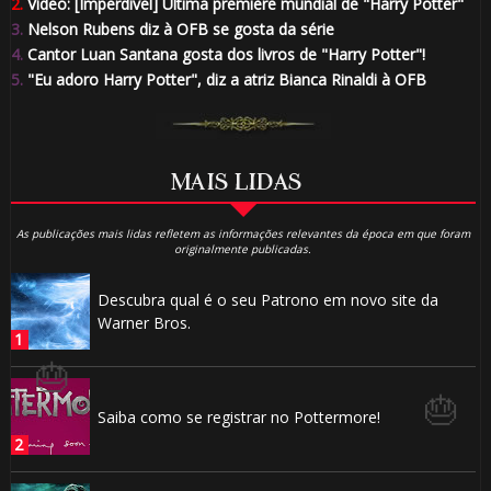
1️⃣ 8️⃣
2.
Vídeo: [Imperdível] Última première mundial de "Harry Potter"
⚡
3.
Nelson Rubens diz à OFB se gosta da série
4.
Cantor Luan Santana gosta dos livros de "Harry Potter"!
1️⃣ 8️⃣
5.
"Eu adoro Harry Potter", diz a atriz Bianca Rinaldi à OFB
⚡
MAIS LIDAS
As publicações mais lidas refletem as informações relevantes da época em que foram
originalmente publicadas.
Descubra qual é o seu Patrono em novo site da
Warner Bros.
🎈
Saiba como se registrar no Pottermore!
🎂