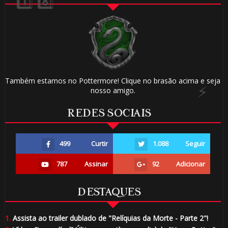
⚡
Também estamos no Pottermore! Clique no brasão acima e seja
nosso amigo.
🎂
REDES SOCIAIS
🎂
499
Curtir
1.088
Seguir
787
Assinar
92
Adicionar
🎂
DESTAQUES
1.
Assista ao trailer dublado de "Relíquias da Morte - Parte 2"!