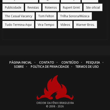
Publicidade
Revistas
Roteiros
Rupert Grint
Site oficial
The Casual Vacancy
Tom Felton
Trilha Sonora/Música
Tudo Termina Aqui
Vira-Tempo
Vídeos
Warner Bros.
PÁGINA INICIAL
CONTATO
CONTEÚDO
PESQUISA
SOBRE
POLÍTICA DE PRIVACIDADE
TERMOS DE USO
ORDEM DA FÊNIX BRASILEIRA
© 2008 - 2026