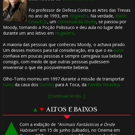
Foi professor de Defesa Contra as Artes das Trevas
no ano de 1993, em
Hogwarts
. Na verdade,
Bartô
Crouch Jr.
, um
Comensal da Morte
, se passou por
Moody, tomando a Poção Polissuco e deu aula no lugar dele
durante um ano letivo em
Hogwarts
.
A maioria das pessoas que conheceu Moody, o achava pirado.
Um desses motivos para tal consideração, era que o ex-
auror
confiava em poucas pessoas e sempre carregava sua bebida
consigo, com medo de que outras pessoas pudessem
envenenar o que ele possivelmente beberia.
Olho-Tonto morreu em 1997 durante a missão de transportar
Harry
da casa dos
Dursley
para A Toca, da
Família Weasley
.
[Continuar lendo...]
▲
▼
ALTOS E BAIXOS
Com a exibição de
"Animais Fantásticos e Onde
Habitam"
em 15 de junho (sábado), no Cinema em