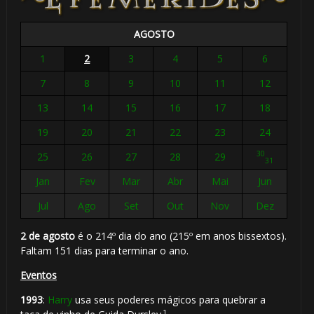
AGOSTO
1
2
3
4
5
6
7
8
9
10
11
12
13
14
15
16
17
18
19
20
21
22
23
24
30
25
26
27
28
29
31
Jan
Fev
Mar
Abr
Mai
Jun
Jul
Ago
Set
Out
Nov
Dez
2 de agosto
é o 214º dia do ano (215º em anos bissextos).
Faltam 151 dias para terminar o ano.
Eventos
1993
:
Harry
usa seus poderes mágicos para quebrar a