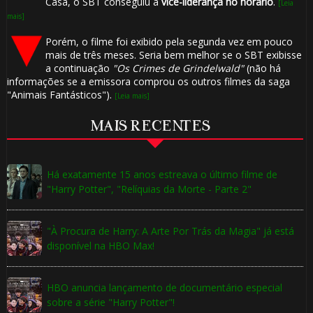
Casa, o SBT conseguiu a
vice-liderança no horário
.
[Leia
mais]
Porém, o filme foi exibido pela segunda vez em pouco
mais de três meses. Seria bem melhor se o SBT exibisse
a continuação
"Os Crimes de Grindelwald"
(não há
informações se a emissora comprou os outros filmes da saga
"Animais Fantásticos").
[Leia mais]
MAIS RECENTES
Há exatamente 15 anos estreava o último filme de
"Harry Potter", "Relíquias da Morte - Parte 2"
"À Procura de Harry: A Arte Por Trás da Magia" já está
disponível na HBO Max!
HBO anuncia lançamento de documentário especial
sobre a série "Harry Potter"!