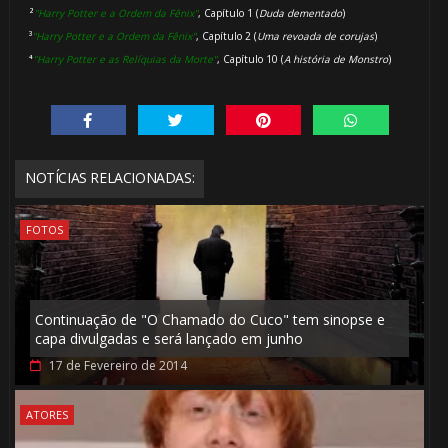
²
"Harry Potter e a Ordem da Fênix"
, Capítulo 1 (
Duda dementado
)
³
"Harry Potter e a Ordem da Fênix"
, Capítulo 2 (
Uma revoada de corujas
)
⁴
"Harry Potter e as Relíquias da Morte"
, Capítulo 10 (
A história de Monstro
)
NOTÍCIAS RELACIONADAS:
FOTOS
Continuação de "O Chamado do Cuco" tem sinopse e
capa divulgadas e será lançado em junho
17 de Fevereiro de 2014
ATORES