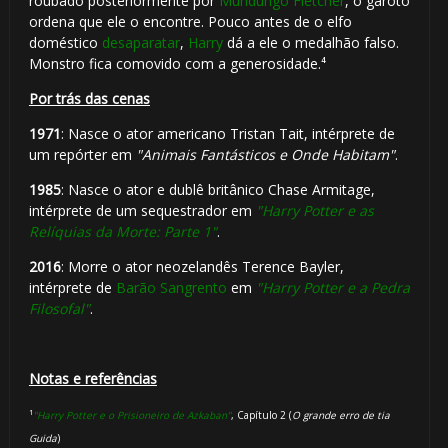
roubado posteriormente por
Mundungo Fletcher
, o garoto
ordena que ele o encontre. Pouco antes de o elfo
doméstico
desaparatar
,
Harry
dá a ele o medalhão falso.
Monstro fica comovido com a generosidade.⁴
Por trás das cenas
1971
: Nasce o ator americano Tristan Tait, intérprete de
um repórter em
"Animais Fantásticos e Onde Habitam"
.
1985
: Nasce o ator e dublê britânico Chase Armitage,
intérprete de um sequestrador em
"Harry Potter e as
Relíquias da Morte: Parte 1"
.
2016
: Morre o ator neozelandês Terence Bayler,
intérprete de
Barão Sangrento
em
"Harry Potter e a Pedra
Filosofal"
.
Notas e referências
¹
"Harry Potter e o Prisioneiro de Azkaban"
, Capítulo 2 (
O grande erro de tia
Guida
)