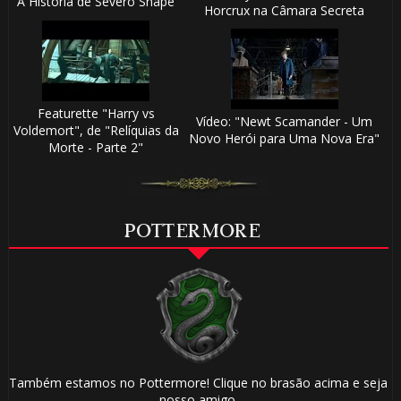
A História de Severo Snape
Horcrux na Câmara Secreta
Featurette "Harry vs
Vídeo: "Newt Scamander - Um
Voldemort", de "Relíquias da
Novo Herói para Uma Nova Era"
Morte - Parte 2"
POTTERMORE
Também estamos no Pottermore! Clique no brasão acima e seja
nosso amigo.