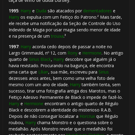
taça de vinho de Guida Dursley.¹
1995
:
Harry
e
Duda
são atacados por
dementadores
e
Harry
os expulsa com um Feitiço do Patrono.² Mais tarde,
ele recebe uma notificação da Seção de Controle do Uso
Indevido de Magia por usar magia sendo menor de idade
e na presença de um
trouxa
.³
1997
:
Harry
acorda cedo depois de passar a noite no
Largo Grimmauld, nº 12, com
Rony
e
Hermione
. No antigo
quarto de
Sirius Black
,
Harry
descobre que alguém já o
havia revistado. Procurando na bagunça, ele encontra
uma carta que
Lílian
, sua mãe, escreveu para
Sirius
dezesseis anos antes, bem como uma velha foto dele
mesmo com um ano de idade.
Harry
também tenta, sem
sucesso, tirar uma fotografia antiga dos Marotos, mas o
Feitiço Adesivo Permanente de Black o impede de fazê-lo.
Harry
e
Hermione
encontram o antigo quarto de Régulo
Black e descobrem a identidade do misterioso R.A.B.
Depois de não conseguir localizar a
Horcrux
que Régulo
roubou,
Harry
chama Monstro e o questiona sobre o
medalhão. Após Monstro revelar que o medalhão foi