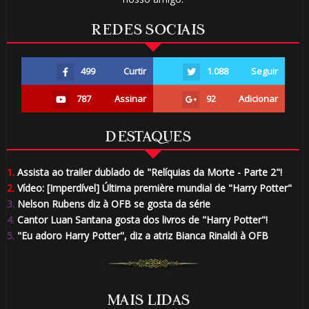
REDES SOCIAIS
499
Curtir
1.088
Seguir
787
Assinar
92
Adicionar
DESTAQUES
1.
Assista ao trailer dublado de "Relíquias da Morte - Parte 2"!
2.
Vídeo: [Imperdível] Última première mundial de "Harry Potter"
3.
Nelson Rubens diz à OFB se gosta da série
4.
Cantor Luan Santana gosta dos livros de "Harry Potter"!
5.
"Eu adoro Harry Potter", diz a atriz Bianca Rinaldi à OFB
MAIS LIDAS