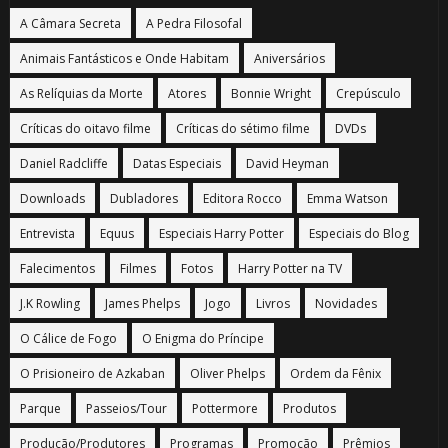
A Câmara Secreta
A Pedra Filosofal
Animais Fantásticos e Onde Habitam
Aniversários
As Relíquias da Morte
Atores
Bonnie Wright
Crepúsculo
Críticas do oitavo filme
Críticas do sétimo filme
DVDs
Daniel Radcliffe
Datas Especiais
David Heyman
Downloads
Dubladores
Editora Rocco
Emma Watson
Entrevista
Equus
Especiais Harry Potter
Especiais do Blog
Falecimentos
Filmes
Fotos
Harry Potter na TV
J.K Rowling
James Phelps
Jogo
Livros
Novidades
O Cálice de Fogo
O Enigma do Príncipe
O Prisioneiro de Azkaban
Oliver Phelps
Ordem da Fênix
Parque
Passeios/Tour
Pottermore
Produtos
Produção/Produtores
Programas
Promoção
Prêmios