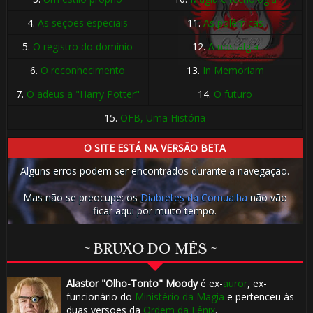
4.
As seções especiais
11.
As polêmicas
5.
O registro do domínio
12.
A nostalgia
6.
O reconhecimento
13.
In Memoriam
7.
O adeus a "Harry Potter"
14.
O futuro
15.
OFB, Uma História
O SITE ESTÁ NA VERSÃO BETA
Alguns erros podem ser encontrados durante a navegação.
Mas não se preocupe: os
Diabretes da Cornualha
não vão
ficar aqui por muito tempo.
~ BRUXO DO MÊS ~
Alastor "Olho-Tonto" Moody
é ex-
auror
, ex-
funcionário do
Ministério da Magia
e pertenceu às
duas versões da
Ordem da Fênix
.