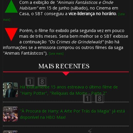
Com a exibição de
"Animais Fantásticos e Onde
Habitam"
em 15 de junho (sábado), no Cinema em
Casa, o SBT conseguiu a
vice-liderança no horário
.
[Leia
mais]
Porém, o filme foi exibido pela segunda vez em pouco
⚡
mais de três meses. Seria bem melhor se o SBT exibisse
a continuação
"Os Crimes de Grindelwald"
(não há
informações se a emissora comprou os outros filmes da saga
"Animais Fantásticos").
[Leia mais]
MAIS RECENTES
1️
Há exatamente 15 anos estreava o último filme de
"Harry Potter", "Relíquias da Morte - Parte 2"
"À Procura de Harry: A Arte Por Trás da Magia" já está
disponível na HBO Max!