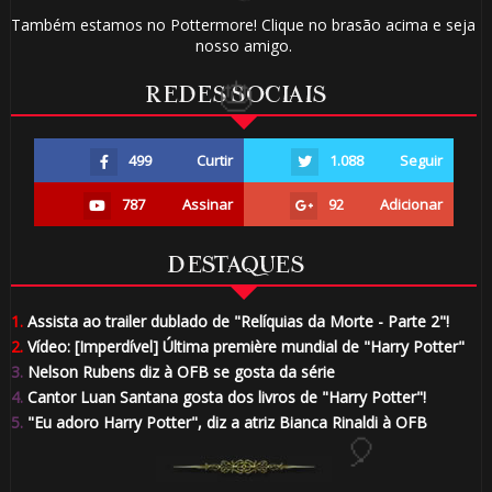
Também estamos no Pottermore! Clique no brasão acima e seja
1️⃣ 8️⃣
nosso amigo.
1️⃣ 8️⃣
REDES SOCIAIS
499
Curtir
1.088
Seguir
787
Assinar
92
Adicionar
DESTAQUES
1.
Assista ao trailer dublado de "Relíquias da Morte - Parte 2"!
2.
Vídeo: [Imperdível] Última première mundial de "Harry Potter"
3.
Nelson Rubens diz à OFB se gosta da série
4.
Cantor Luan Santana gosta dos livros de "Harry Potter"!
5.
"Eu adoro Harry Potter", diz a atriz Bianca Rinaldi à OFB