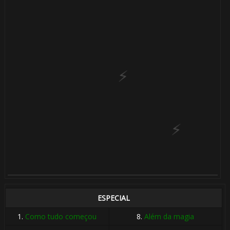
1️⃣ 8️⃣
🎂
🎈
1️⃣ 8️⃣
🎈
1️⃣ 8️⃣
ESPECIAL
1.
Como tudo começou
8.
Além da magia
1️⃣ 8️⃣