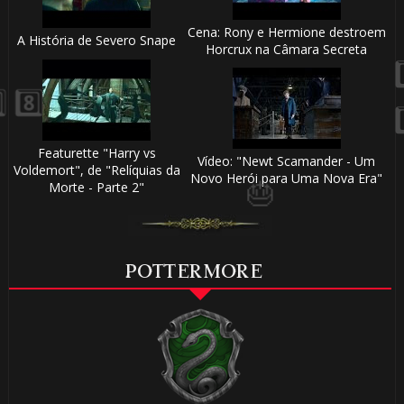
🎈
Cena: Rony e Hermione destroem
A História de Severo Snape
Horcrux na Câmara Secreta
Featurette "Harry vs
Vídeo: "Newt Scamander - Um

1️⃣ 8️⃣
Voldemort", de "Relíquias da
Novo Herói para Uma Nova Era"
Morte - Parte 2"
POTTERMORE
1️⃣ 