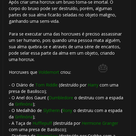
Após criar uma horcrux um bruxo torna-se imortal. O
corpo do bruxo pode ser destruído, porém, algumas
partes de sua alma ficarão seladas no objeto maligno,
ganhando uma semi-vida.
Para se executar uma das horcruxes é preciso assassinar
um ser humano, pois quando uma pessoa mata alguém,
sua alma quebra-se e através de uma série de encantos,
pode selar essa parte da alma em um objeto, criando
uma horcrux.
Horcruxes que
Voldemort
criou:
- O Diário de
Tom Riddle
(destruído por
Harry
com uma
presa de Basilisco);
- O Anel dos Gaunt (
Dumbledore
o destruiu com a espada
da
Grifinória
);
- O Medalhão de
Slytherin
(
Rony
o destruiu com a espada
da
Grifinória
);
- A Taça de
Hufflepuff
(destruída por
Hermione Granger
com uma presa de Basilisco);
- Diadema de
Ravenclaw
(destruído por Crabbe com a