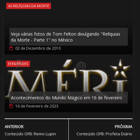

AS RELÍQUIAS DA MORTE
1️⃣ 8️⃣
Veja várias fotos de Tom Felton divulgando "Relíquias
da Morte - Parte 1" no México
02 de Dezembro de 2010
EFEMÉRIDES
⚡
Acontecimentos do Mundo Mágico em 16 de fevereiro
16 de Fevereiro de 2023
⚡
ANTERIOR
PRÓXIMA
Conteúdo OFB: Remo Lupin
Conteúdo OFB: Profeta Diário