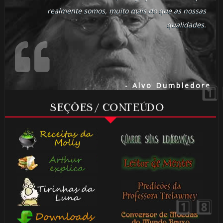
realmente somos, muito mais do que as nossas
qualidades.
- Alvo Dumbledore
8️⃣
SEÇÕES / CONTEÚDO
🎂