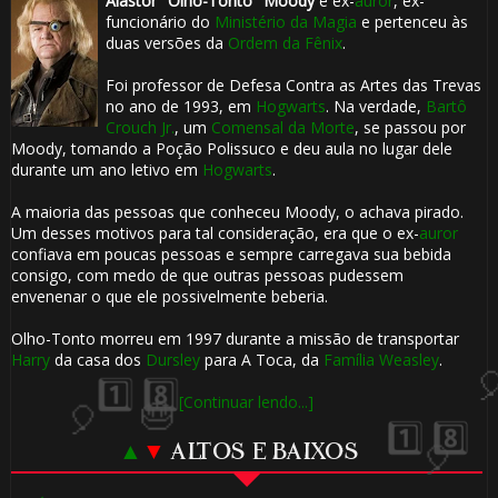
Alastor "Olho-Tonto" Moody
é ex-
auror
, ex-
funcionário do
Ministério da Magia
e pertenceu às
duas versões da
Ordem da Fênix
.
1️⃣ 8️⃣
Foi professor de Defesa Contra as Artes das Trevas
no ano de 1993, em
Hogwarts
. Na verdade,
Bartô
Crouch Jr.
, um
Comensal da Morte
, se passou por
Moody, tomando a Poção Polissuco e deu aula no lugar dele
⚡
durante um ano letivo em
Hogwarts
.
A maioria das pessoas que conheceu Moody, o achava pirado.
Um desses motivos para tal consideração, era que o ex-
auror
confiava em poucas pessoas e sempre carregava sua bebida
consigo, com medo de que outras pessoas pudessem
envenenar o que ele possivelmente beberia.
Olho-Tonto morreu em 1997 durante a missão de transportar
Harry
da casa dos
Dursley
para A Toca, da
Família Weasley
.
[Continuar lendo...]
▲
▼
ALTOS E BAIXOS