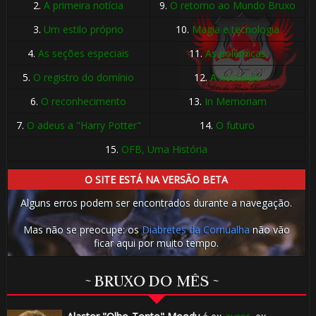
2.
A primeira notícia
9.
O retorno ao Mundo Bruxo
3.
Um estilo próprio
10.
Magia e tecnologia
4.
As seções especiais
11.
As polêmicas
⚡
5.
O registro do domínio
12.
A nostalgia
🎂
6.
O reconhecimento
13.
In Memoriam
7.
O adeus a "Harry Potter"
14.
O futuro
15.
OFB, Uma História
🎈
O SITE ESTÁ NA VERSÃO BETA
Alguns erros podem ser encontrados durante a navegação.
🎈
Mas não se preocupe: os
Diabretes da Cornualha
não vão
ficar aqui por muito tempo.
⚡
~ BRUXO DO MÊS ~