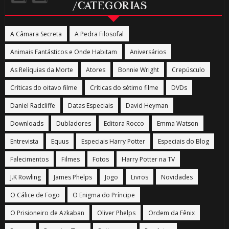
/CATEGORIAS
A Câmara Secreta
A Pedra Filosofal
Animais Fantásticos e Onde Habitam
Aniversários
As Relíquias da Morte
Atores
Bonnie Wright
Crepúsculo
Críticas do oitavo filme
Críticas do sétimo filme
DVDs
Daniel Radcliffe
Datas Especiais
David Heyman
Downloads
Dubladores
Editora Rocco
Emma Watson
Entrevista
Equus
Especiais Harry Potter
Especiais do Blog
Falecimentos
Filmes
Fotos
Harry Potter na TV
J.K Rowling
James Phelps
Jogo
Livros
Novidades
O Cálice de Fogo
O Enigma do Príncipe
O Prisioneiro de Azkaban
Oliver Phelps
Ordem da Fênix