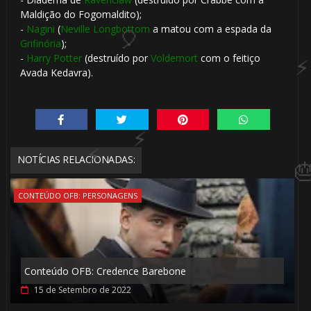
Maldição do Fogomaldito);
-
Nagini
(
Neville Longbottom
a matou com a espada da
Grifinória
);
🎈
-
Harry Potter
(destruído por
Voldemort
com o feitiço
Avada Kedavra).
🎈
NOTÍCIAS RELACIONADAS:
CONTEÚDO OFB: PERSONAGENS
🎂
Conteúdo OFB: Credence Barebone
1️⃣ 8️⃣
15 de Setembro de 2022