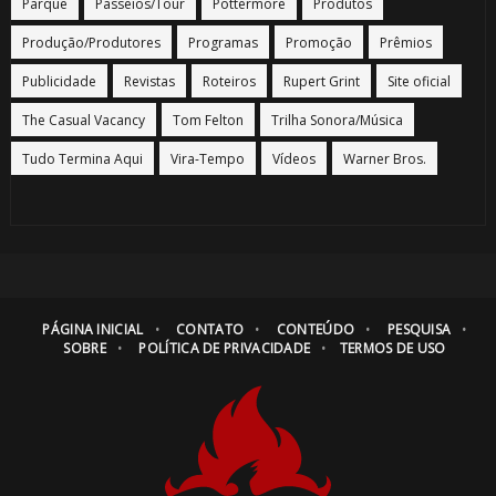
Parque
Passeios/Tour
Pottermore
Produtos
Produção/Produtores
Programas
Promoção
Prêmios
Publicidade
Revistas
Roteiros
Rupert Grint
Site oficial
The Casual Vacancy
Tom Felton
Trilha Sonora/Música
Tudo Termina Aqui
Vira-Tempo
Vídeos
Warner Bros.
PÁGINA INICIAL
CONTATO
CONTEÚDO
PESQUISA
SOBRE
POLÍTICA DE PRIVACIDADE
TERMOS DE USO