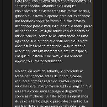
Para usar uma palavra muito contemporânea, fui
"desencadeada". Abatida pelos ataques

implacáveis ​​de ativistas trans nas mídias sociais,
quando eu estava lá apenas para dar às crianças
⚡
um feedback sobre as fotos que elas haviam
desenhado para o meu livro, passei a maior parte
🎂
do sábado em um lugar muito escuro dentro da
minha cabeça, como se as lembranças de uma
agressão sexual séria que sofri nos meus vinte
anos estivessem se repetindo. Aquele ataque
🎂
aconteceu em um momento e em um espaço
1️⃣
em que eu estava vulnerável, e um homem
aproveitou uma oportunidade.
8️⃣
No final da noite de sábado, percorrendo as
fotos das crianças antes de ir para a cama,
esqueci a primeira regra do Twitter - nunca,
nunca espere uma conversa sutil - e reagi ao que
eu sentia como uma linguagem degradante
sobre as mulheres. Eu falei sobre a importância
do sexo e tenho pago o preço desde então. Eu
era transfóbica, eu era uma vagabunda, uma