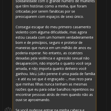
solidariedade com o grande número de mulheres
que têm histórias como a minha, que foram
criticadas por serem fanáticas por se
preocuparem com espaços de sexo único.
Consegui escapar do meu primeiro casamento
violento com alguma dificuldade, mas agora
8️⃣
estou casada com um homem verdadeiramente
bom e de princípios, seguro e protetor de
maneiras que nunca em um milhão de anos eu
poderia esperar. No entanto, as cicatrizes
deixadas pela violência e agressão sexual não
desaparecem, não importa o quanto você seja
amada, e não importa quanto dinheiro você
⚡
ganhou. Meu salto perene é uma piada de família
- e até eu sei que é engraçado -, mas rezo para
que minhas filhas nunca tenham as mesmas
⚡
razões que eu para odiar barulhos repentinos ou
encontrar pessoas atrás de mim quando não as
ouvi se aproximando.
Se você pudesse entrar na minha cabeça e