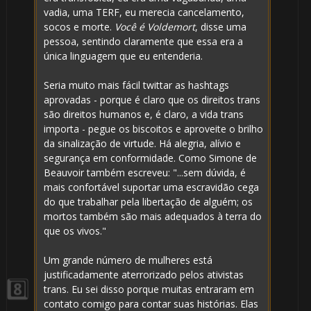
vadia, uma TERF, eu merecia cancelamento,
socos e morte.
Você é Voldemort
, disse uma
pessoa, sentindo claramente que essa era a
única linguagem que eu entenderia.
1️⃣ 8️⃣
Seria muito mais fácil twittar as hashtags
aprovadas - porque é claro que os direitos trans
são direitos humanos e, é claro, a vida trans
importa - pegue os biscoitos e aproveite o brilho
da sinalização de virtude. Há alegria, alívio e
🎂
segurança em conformidade. Como Simone de
🎈
Beauvoir também escreveu: "...sem dúvida, é
mais confortável suportar uma escravidão cega
do que trabalhar pela libertação de alguém; os
mortos também são mais adequados à terra do
que os vivos."
1️⃣ 8️⃣
Um grande número de mulheres está
justificadamente aterrorizado pelos ativistas
trans. Eu sei disso porque muitas entraram em
contato comigo para contar suas histórias. Elas