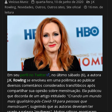
⚡
Vinícius Muniz
quarta-feira, 10 de junho de 2020
J.K
Rowling
,
Novidades
,
Outros
,
Outros sites
,
Site oficial
16 min. de
leitura
1️⃣ 8️⃣
🎂
Em seu
perfil no Twitter
, no último sábado (6), a autora
J.K. Rowling
se envolveu em uma polêmica ao publicar
diversos comentários considerados transfóbicos após
compartilhar sua opinião sobre menstruação. Ela publicou
🎈
que discorda de um artigo intitulado
"Criando um mundo
mais igualitário pós-Covid-19 para pessoas que
⚡
menstruam"
, sugerindo que as autoras deveriam ter
usado a palavra "mulheres". Muitos críticos apontaram