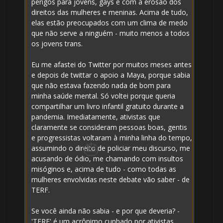
perigos para jovens, gays e com a erosão dos
direitos das mulheres e meninas. Acima de tudo,
1️⃣ 8️⃣
elas estão preocupados com um clima de medo
que não serve a ninguém - muito menos a todos
os jovens trans.
Eu me afastei do Twitter por muitos meses antes
1️
e depois de twittar o apoio a Maya, porque sabia
que não estava fazendo nada de bom para
8️
minha saúde mental. Só voltei porque queria
compartilhar um livro infantil gratuito durante a
pandemia. Imediatamente, ativistas que
claramente se consideram pessoas boas, gentis
e progressistas voltaram à minha linha do tempo,
🎂
assumindo o direito de policiar meu discurso, me
acusando de ódio, me chamando com insultos
misóginos e, acima de tudo - como todas as
mulheres envolvidas neste debate vão saber - de
TERF.
Se você ainda não sabia - e por que deveria? -
'TERF' é um acrônimo cunhado por ativistas