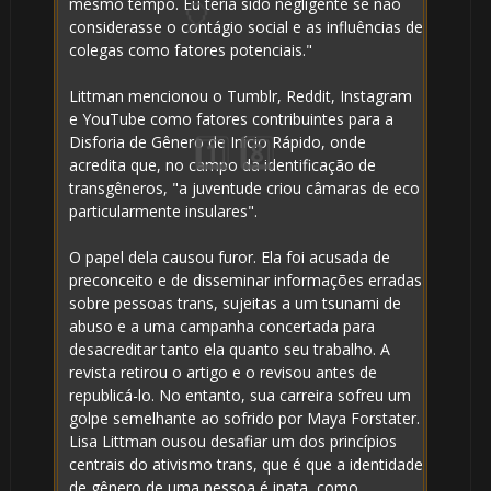
mesmo tempo. Eu teria sido negligente se não
1️⃣ 8️⃣
considerasse o contágio social e as influências de
colegas como fatores potenciais."
Littman mencionou o Tumblr, Reddit, Instagram
e YouTube como fatores contribuintes para a
Disforia de Gênero de Início Rápido, onde
acredita que, no campo da identificação de
transgêneros, "a juventude criou câmaras de eco
particularmente insulares".
O papel dela causou furor. Ela foi acusada de
preconceito e de disseminar informações erradas
sobre pessoas trans, sujeitas a um tsunami de
abuso e a uma campanha concertada para
desacreditar tanto ela quanto seu trabalho. A
revista retirou o artigo e o revisou antes de
republicá-lo. No entanto, sua carreira sofreu um
golpe semelhante ao sofrido por Maya Forstater.
Lisa Littman ousou desafiar um dos princípios
centrais do ativismo trans, que é que a identidade
de gênero de uma pessoa é inata, como