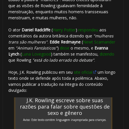
que as visões de Rowling igualavam feminilidade à
menstruação, enquanto muitos homens transsexuais
🎈
menstruam, e muitas mulheres, não.
O ator
Daniel Radcliffe
(
Harry Potter
)
respondeu
aos
🎂
comentários da autora britânica dizendo que
"mulheres
trans são mulheres"
.
Eddie Redmayne
(
Newt Scamander
em
"Animais Fantásticos"
)
disse
o mesmo, e
Evanna
Lynch
(
Luna Lovegood
) também se manifestou,
dizendo
que Rowling
"está do lado errado do debate"
.
Hoje, J.K. Rowling publicou em seu
site oficial
um longo
texto onde se defende após toda a polêmica. Abaixo,
vamos publicar a tradução na íntegra do conteúdo
divulgado:
J.K. Rowling escreve sobre suas
razões para falar sobre questões de
sexo e gênero
Aviso: Este texto contém linguagem inapropriada para crianças.