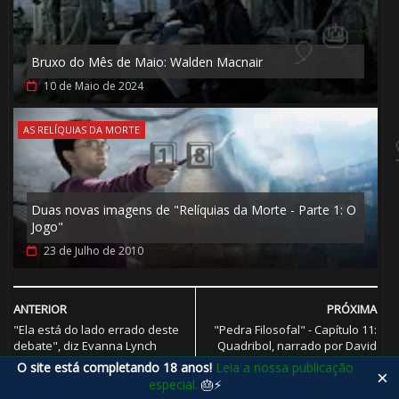
🎈
Bruxo do Mês de Maio: Walden Macnair
10 de Maio de 2024
AS RELÍQUIAS DA MORTE
Duas novas imagens de "Relíquias da Morte - Parte 1: O
Jogo"
23 de Julho de 2010
ANTERIOR
PRÓXIMA
"Ela está do lado errado deste
"Pedra Filosofal" - Capítulo 11:
1️⃣ 8️⃣
debate", diz Evanna Lynch
Quadribol, narrado por David
sobre comentários de J.K.
Tennant e David Beckham
O site está completando 18 anos!
Leia a nossa publicação
×
Rowling
especial.
🎂⚡