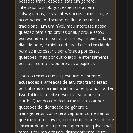
pessoas trans, especialistas em gênero,
intersexo, psicólogos, especialistas em
salvaguardas, assistentes sociais e médicos, e
acompanhei o discurso on-line e na mídia
tradicional. Em um nível, meu interesse nessa
questão tem sido profissional, porque estou
escrevendo uma série de crimes, ambientada nos
🎈
dias de hoje, e minha detetive fictícia tem idade
para se interessar e ser afetada por essas
questões, mas por outro lado, é intensamente
pessoal, como estou prestes a explicar.
⚡
⚡
Todo o tempo que eu pesquiso e aprendo,
acusações e ameaças de ativistas trans estão
borbulhando na minha linha do tempo no Twitter.

Isso foi inicialmente desencadeado por um
'curtir'. Quando comecei a me interessar por
questões de identidade de gênero e
transgêneros, comecei a capturar comentários
que me interessavam, como uma maneira de me
lembrar do que eu poderia querer pesquisar mais
tarde. Em uma ocasião, distraidamente "curti"