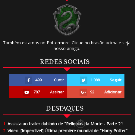
🎈
Também estamos no Pottermore! Clique no brasão acima e seja
1️⃣ 8️⃣
nosso amigo.
REDES SOCIAIS
⚡
499
Curtir
1.088
Seguir
🎈
🎂
787
Assinar
92
Adicionar
DESTAQUES
1
1.
Assista ao trailer dublado de "Relíquias da Morte - Parte 2"!
2.
Vídeo: [Imperdível] Última première mundial de "Harry Potter"