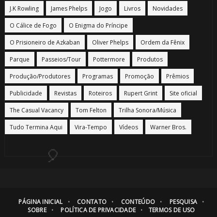
J.K Rowling
James Phelps
Jogo
Livros
Novidades
O Cálice de Fogo
O Enigma do Príncipe
O Prisioneiro de Azkaban
Oliver Phelps
Ordem da Fênix
1️⃣ 8️⃣
Parque
Passeios/Tour
Pottermore
Produtos
Produção/Produtores
Programas
Promoção
Prêmios
Publicidade
Revistas
Roteiros
Rupert Grint
Site oficial
The Casual Vacancy
Tom Felton
Trilha Sonora/Música
Tudo Termina Aqui
Vira-Tempo
Vídeos
Warner Bros.
🎈
PÁGINA INICIAL
CONTATO
CONTEÚDO
PESQUISA
SOBRE
POLÍTICA DE PRIVACIDADE
TERMOS DE USO