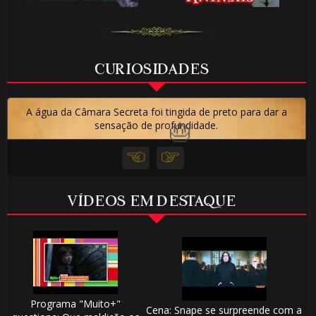
CURIOSIDADES
🎂
A água da Câmara Secreta foi tingida de preto para dar a
sensação de profundidade.
VÍDEOS EM DESTAQUE
🎂
Programa "Muito+"
Cena: Snape se surpreende com a