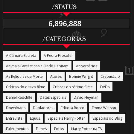
/STATUS
6,896,888
🎂
/CATEGORIAS
A Câmara Secreta
A Pedra Filosofal
Animais Fantásticos e Onde Habitam
Aniversários
As Relíquias da Morte
Atores
Bonnie Wright
Crepúsculo
Críticas do oitavo filme
Críticas do sétimo filme
DVDs
Daniel Radcliffe
Datas Especiais
David Heyman
1️⃣ 8️⃣
Downloads
Dubladores
Editora Rocco
Emma Watson
Entrevista
Equus
Especiais Harry Potter
Especiais do Blog
Falecimentos
Filmes
Fotos
Harry Potter na TV