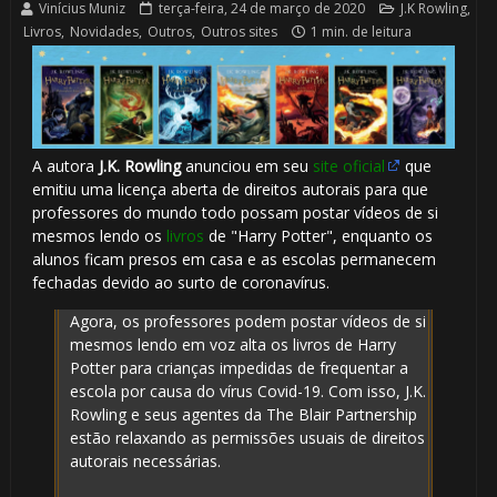
Vinícius Muniz
terça-feira, 24 de março de 2020
J.K Rowling
,
Livros
,
Novidades
,
Outros
,
Outros sites
1 min. de leitura
A autora
J.K. Rowling
anunciou em seu
site oficial
que
emitiu uma licença aberta de direitos autorais para que
professores do mundo todo possam postar vídeos de si
mesmos lendo os
livros
de "Harry Potter", enquanto os
alunos ficam presos em casa e as escolas permanecem
fechadas devido ao surto de coronavírus.
Agora, os professores podem postar vídeos de si
mesmos lendo em voz alta os livros de Harry
Potter para crianças impedidas de frequentar a
escola por causa do vírus Covid-19. Com isso, J.K.
Rowling e seus agentes da The Blair Partnership
estão relaxando as permissões usuais de direitos
autorais necessárias.