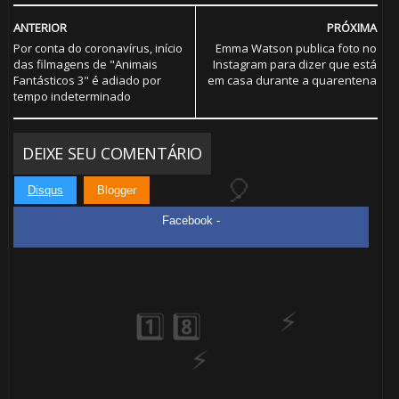
⚡
ANTERIOR
PRÓXIMA
🎈
Por conta do coronavírus, início
Emma Watson publica foto no
das filmagens de "Animais
Instagram para dizer que está

Fantásticos 3" é adiado por
em casa durante a quarentena
tempo indeterminado
🎈
DEIXE SEU COMENTÁRIO
Disqus
Blogger
Facebook -
🎂
1️⃣