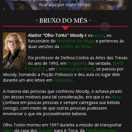
ficar aqui por muito tempo.
⚡
~ BRUXO DO MÊS ~
Alastor "Olho-Tonto" Moody
é ex-
auror
, ex-
funcionário do
Ministério da Magia
e pertenceu às
duas versões da
Ordem da Fênix
.
Foi professor de Defesa Contra as Artes das Trevas
no ano de 1993, em
Hogwarts
. Na verdade,
Bartô
Crouch Jr.
, um
Comensal da Morte
, se passou por
Moody, tomando a Poção Polissuco e deu aula no lugar dele
durante um ano letivo em
Hogwarts
.
A maioria das pessoas que conheceu Moody, o achava pirado.
Um desses motivos para tal consideração, era que o ex-
auror
confiava em poucas pessoas e sempre carregava sua bebida
🎈
consigo, com medo de que outras pessoas pudessem
envenenar o que ele possivelmente beberia.
Olho-Tonto morreu em 1997 durante a missão de transportar
Harry
da casa dos
Dursley
para A Toca, da
Família Weasley
.