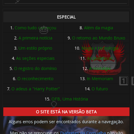
1️⃣ 8️⃣
ESPECIAL
1.
Como tudo começou
8.
Além da magia
2.
A primeira notícia
9.
O retorno ao Mundo Bruxo
3.
Um estilo próprio
10.
Magia e tecnologia
4.
As seções especiais
11.
As polêmicas
🎈
🎈
5.
O registro do domínio
12.
A nostalgia
6.
O reconhecimento
13.
In Memoriam
7.
O adeus a "Harry Potter"
14.
O futuro
15.
OFB, Uma História
O SITE ESTÁ NA VERSÃO BETA
1️⃣ 8️⃣
🎈
Alguns erros podem ser encontrados durante a navegação.
Mas não se preocupe: os
Diabretes da Cornualha
não vão