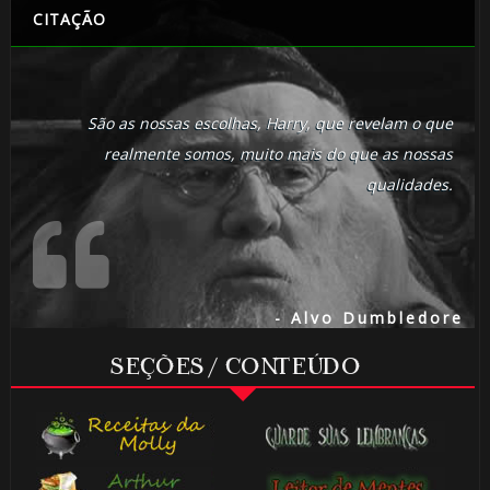
CITAÇÃO
São as nossas escolhas, Harry, que revelam o que
realmente somos, muito mais do que as nossas
qualidades.
- Alvo Dumbledore
⚡
SEÇÕES / CONTEÚDO
1️⃣
8️⃣