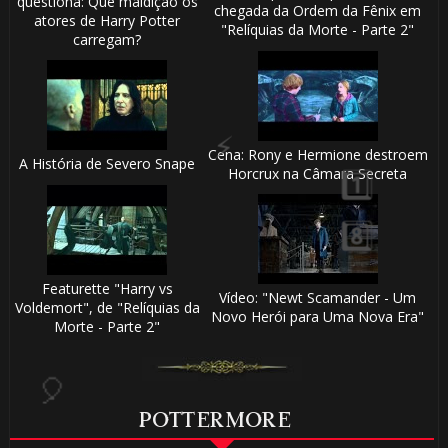
questiona: Que maldição os
🎈
chegada da Ordem da Fênix em
atores de Harry Potter
🎂
"Relíquias da Morte - Parte 2"
carregam?
🎈
Cena: Rony e Hermione destroem
A História de Severo Snape
Horcrux na Câmara Secreta
Featurette "Harry vs
Vídeo: "Newt Scamander - Um
Voldemort", de "Relíquias da
Novo Herói para Uma Nova Era"
Morte - Parte 2"
POTTERMORE