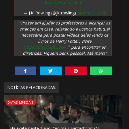
#HarryPotterAtHome
— J.K. Rowling (@jk_rowling)
March 20, 2020
⚡
1️⃣ 8️⃣
"Prazer em ajudar os professores a alcançar as
crianças em casa, relaxando a licença habitual
⚡
necessária para postar vídeos deles lendo os
livros de Harry Potter. Visite
https://bit.ly/3bbLbU4
para encontrar as
diretrizes. Fiquem bem, pessoal. Até mais!"
NOTÍCIAS RELACIONADAS:
DATAS ESPECIAIS
Há exatamente 1 ano, "Animais Fantásticos: Os