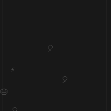
🎈
🎈
🎂