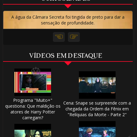
A água da Câmara Secreta foi tingida de preto para dar a
⚡
sensação de profundidade.
⚡
VÍDEOS EM DESTAQUE
🎈
⚡
🎂
Programa "Muito+"
Cena: Snape se surpreende com a
questiona: Que maldição os
chegada da Ordem da Fênix em
atores de Harry Potter
"Relíquias da Morte - Parte 2"
carregam?