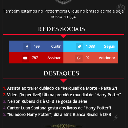
Também estamos no Pottermore! Clique no brasão acima e seja
nosso amigo.
REDES SOCIAIS
1️⃣ 8️⃣
499
Curtir
1.088
Seguir
787
Assinar
92
Adicionar
🎂
1️⃣ 8️⃣
🎂
DESTAQUES
1.
Assista ao trailer dublado de "Relíquias da Morte - Parte 2"!
2.
Vídeo: [Imperdível] Última première mundial de "Harry Potter"
3.
Nelson Rubens diz à OFB se gosta da série
4.
Cantor Luan Santana gosta dos livros de "Harry Potter"!
5.
"Eu adoro Harry Potter", diz a atriz Bianca Rinaldi à OFB