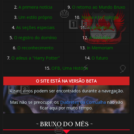
2.
A primeira notícia
9.
O retorno ao Mundo Bruxo
3.
Um estilo próprio
10.
Magia e tecnologia
4.
As seções especiais
11.
As polêmicas
5.
O registro do domínio
12.
A nostalgia
6.
O reconhecimento
13.
In Memoriam
7.
O adeus a "Harry Potter"
14.
O futuro
15.
OFB, Uma História
1️⃣ 8️⃣
O SITE ESTÁ NA VERSÃO BETA
Alguns erros podem ser encontrados durante a navegação.
Mas não se preocupe: os
Diabretes da Cornualha
não vão
ficar aqui por muito tempo.
~ BRUXO DO MÊS ~