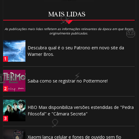
⚡
MAIS LIDAS
1️⃣ 8️⃣
As publicações mais lidas refletem as informações relevantes da época em que foram
originalmente publicadas.
🎈
Descubra qual é o seu Patrono em novo site da
1️⃣ 8️⃣
Warner Bros.
Saiba como se registrar no Pottermore!
1️⃣ 8️⃣
HBO Max disponibiliza versões estendidas de "Pedra
1️⃣
Filosofal" e "Câmara Secreta"
🎈
8️⃣
Xiaomi lança celular e fones de ouvido sem fio