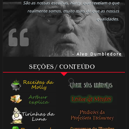
🎂
São as nossas escolhas, Harry, que revelam o que
realmente somos, muito mais do que as nossas
🎂
qualidades.
- Alvo Dumbledore
⚡
SEÇÕES / CONTEÚDO
🎈