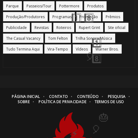
Parque
Passeios/Tour
Pottermore
Produtos
Produção/Produtores
Programas
Promoção
Prêmios
Publicidade
Revistas
Roteiros
Rupert Grint
Site oficial
The Casual Vacancy
Tom Felton
Trilha Sonora/Música
Tudo Termina Aqui
Vira-Tempo
Vídeos
Warner Bros.
🎂
🎈
🎂
PÁGINA INICIAL
CONTATO
CONTEÚDO
PESQUISA
SOBRE
POLÍTICA DE PRIVACIDADE
TERMOS DE USO
🎈
1️⃣ 8️⃣