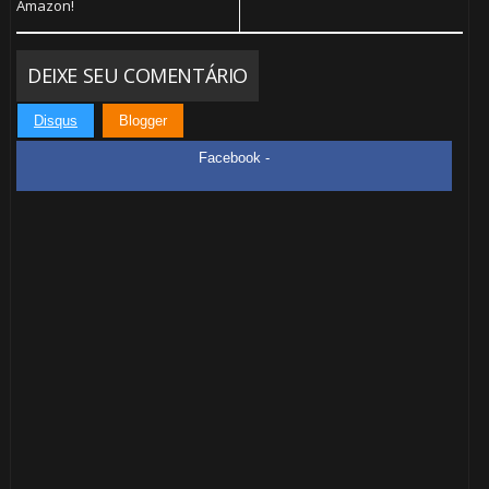
Amazon!
DEIXE SEU COMENTÁRIO
🎂
Disqus
Blogger
Facebook -
🎂
🎂
1️⃣ 8️⃣