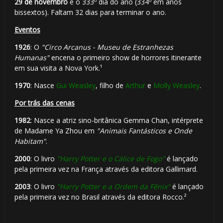
29 de novembro
é o 333º dia do ano (334º em anos
bissextos). Faltam 32 dias para terminar o ano.
Eventos
1926
: O
"Circo Arcanus - Museu de Estranhezas
Humanas"
encena o primeiro show de horrores itinerante
em sua visita a Nova York.¹
1970
: Nasce
Gui Weasley
, filho de
Arthur
e
Molly Weasley
.
Por trás das cenas
1982
: Nasce a atriz sino-britânica Gemma Chan, intérprete
de Madame Ya Zhou em
"Animais Fantásticos e Onde
Habitam"
.
2000
: O livro
"Harry Potter e o Cálice de Fogo"
é lançado
pela primeira vez na França através da editora Gallimard.
2003
: O livro
"Harry Potter e a Ordem da Fênix"
é lançado
pela primeira vez no Brasil através da editora Rocco.²