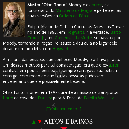
Alastor "Olho-Tonto" Moody
é ex-
auror
, ex-
⚡
🎈
funcionário do
Ministério da Magia
e pertenceu às
duas versões da
Ordem da Fênix
.
1️⃣ 8️⃣
Foi professor de Defesa Contra as Artes das Trevas
no ano de 1993, em
Hogwarts
. Na verdade,
Bartô
Crouch Jr.
, um
Comensal da Morte
, se passou por
Moody, tomando a Poção Polissuco e deu aula no lugar dele
durante um ano letivo em
Hogwarts
.
A maioria das pessoas que conheceu Moody, o achava pirado.
Um desses motivos para tal consideração, era que o ex-
auror
1️⃣ 8️⃣
confiava em poucas pessoas e sempre carregava sua bebida
consigo, com medo de que outras pessoas pudessem
envenenar o que ele possivelmente beberia.
Olho-Tonto morreu em 1997 durante a missão de transportar
Harry
da casa dos
Dursley
para A Toca, da
Família Weasley
.
[Continuar lendo...]
▲
▼
ALTOS E BAIXOS