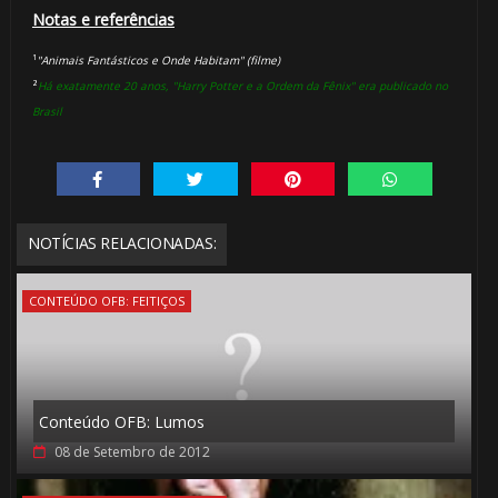
Notas e referências
¹
"Animais Fantásticos e Onde Habitam" (filme)
²
Há exatamente 20 anos, "Harry Potter e a Ordem da Fênix" era publicado no
Brasil
NOTÍCIAS RELACIONADAS:
CONTEÚDO OFB: FEITIÇOS
Conteúdo OFB: Lumos
08 de Setembro de 2012