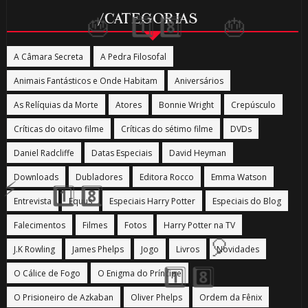
/CATEGORIAS
A Câmara Secreta
A Pedra Filosofal
Animais Fantásticos e Onde Habitam
Aniversários
As Relíquias da Morte
Atores
Bonnie Wright
Crepúsculo
🎈
🎂
Críticas do oitavo filme
Críticas do sétimo filme
DVDs
Daniel Radcliffe
Datas Especiais
David Heyman
Downloads
Dubladores
Editora Rocco
Emma Watson
Entrevista
Equus
Especiais Harry Potter
Especiais do Blog
Falecimentos
Filmes
Fotos
Harry Potter na TV
J.K Rowling
James Phelps
Jogo
Livros
Novidades
O Cálice de Fogo
O Enigma do Príncipe
O Prisioneiro de Azkaban
Oliver Phelps
Ordem da Fênix