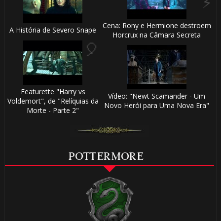
⚡
 8️⃣
Cena: Rony e Hermione destroem
A História de Severo Snape
Horcrux na Câmara Secreta
🎈
Featurette "Harry vs
Vídeo: "Newt Scamander - Um
Voldemort", de "Relíquias da
Novo Herói para Uma Nova Era"
Morte - Parte 2"
POTTERMORE
🎂