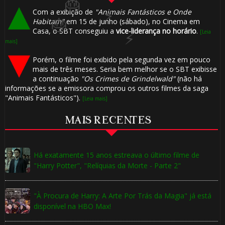
Com a exibição de
"Animais Fantásticos e Onde
Habitam"
em 15 de junho (sábado), no Cinema em
Casa, o SBT conseguiu a
vice-liderança no horário
.
[Leia
mais]
Porém, o filme foi exibido pela segunda vez em pouco
mais de três meses. Seria bem melhor se o SBT exibisse
a continuação
"Os Crimes de Grindelwald"
(não há
informações se a emissora comprou os outros filmes da saga
"Animais Fantásticos").
[Leia mais]
MAIS RECENTES
🎈
Há exatamente 15 anos estreava o último filme de
"Harry Potter", "Relíquias da Morte - Parte 2"
"À Procura de Harry: A Arte Por Trás da Magia" já está
disponível na HBO Max!