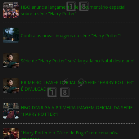
HBO anuncia lançamento de documentário especial
sobre a série "Harry Potter"!
🎈
Confira as novas imagens da série "Harry Potter"!
Série de "Harry Potter" será lançada no Natal deste ano!
PRIMEIRO TEASER OFICIAL DA SÉRIE "HARRY POTTER"
É DIVULGADO!
HBO DIVULGA A PRIMEIRA IMAGEM OFICIAL DA SÉRIE
1️⃣ 8️⃣
"HARRY POTTER"!
⚡
"Harry Potter e o Cálice de Fogo" tem cena pós-