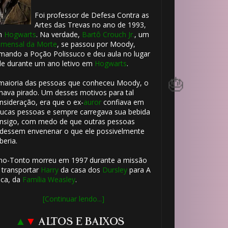
Foi professor de Defesa Contra as
Artes das Trevas no ano de 1993,
m
Hogwarts
. Na verdade,
Bartô Crouch Jr.
, um
mensal da Morte
, se passou por Moody,
mando a Poção Polissuco e deu aula no lugar
le durante um ano letivo em
Hogwarts
.
maioria das pessoas que conheceu Moody, o
hava pirado. Um desses motivos para tal
nsideração, era que o ex-
auror
confiava em
ucas pessoas e sempre carregava sua bebida
nsigo, com medo de que outras pessoas
dessem envenenar o que ele possivelmente
beria.
ho-Tonto morreu em 1997 durante a missão
 transportar
Harry
da casa dos
Dursley
para A
ca, da
Família Weasley
.
[Continuar lendo...]
▲
▼
ALTOS E BAIXOS