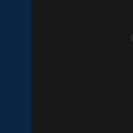
🎈
🎈
⚡