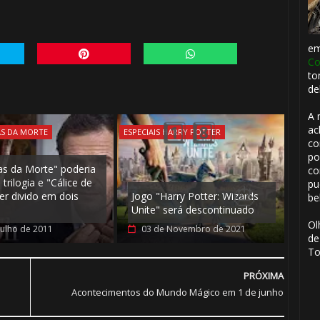
e
Co
1️⃣ 8️⃣
to
de
⚡
A 
ac
AS DA MORTE
ESPECIAIS HARRY POTTER
co
po
ias da Morte" poderia
co
trilogia e "Cálice de
pu
er divido em dois
Jogo "Harry Potter: Wizards
be
Unite" será descontinuado
Ol
Julho de 2011
03 de Novembro de 2021
de
To
PRÓXIMA
Acontecimentos do Mundo Mágico em 1 de junho