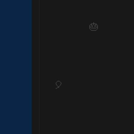
1️⃣
🎂