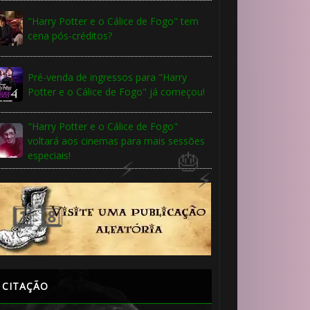
"Harry Potter e o Cálice de Fogo" tem
cena pós-créditos?
Pré-venda de ingressos para "Harry
Potter e o Cálice de Fogo" já começou!
"Harry Potter e o Cálice de Fogo"
voltará aos cinemas para mais sessões
especiais!
1️⃣ 8️⃣
CITAÇÃO