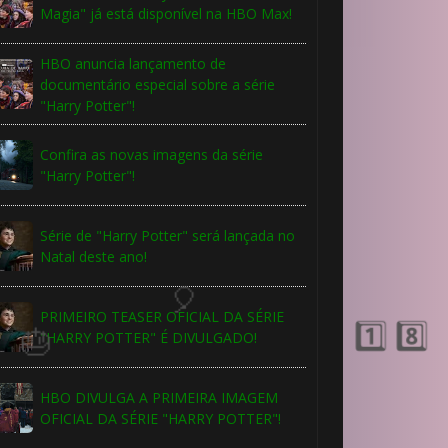
⚡
⚡
Magia" já está disponível na HBO Max!
HBO anuncia lançamento de
1️⃣ 8️⃣
documentário especial sobre a série
"Harry Potter"!
Confira as novas imagens da série
"Harry Potter"!
Série de "Harry Potter" será lançada no
Natal deste ano!
🎂
PRIMEIRO TEASER OFICIAL DA SÉRIE
"HARRY POTTER" É DIVULGADO!
HBO DIVULGA A PRIMEIRA IMAGEM
OFICIAL DA SÉRIE "HARRY POTTER"!