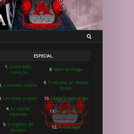
ESPECIAL
1.
Como tudo
8.
Além da magia
começou
9.
O retorno ao Mundo
2.
A primeira notícia
Bruxo
3.
Um estilo próprio
10.
Magia e tecnologia
4.
As seções
🎂
11.
As polêmicas
especiais
5.
O registro do
12.
A nostalgia
domínio