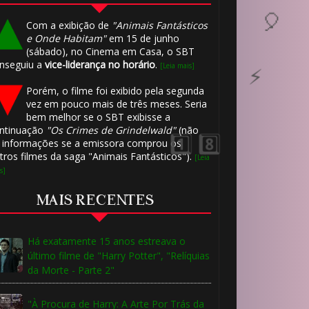
Com a exibição de
"Animais Fantásticos
🎈
e Onde Habitam"
em 15 de junho
(sábado), no Cinema em Casa, o SBT
1️⃣
🎂
nseguiu a
vice-liderança no horário
.
[Leia mais]
Porém, o filme foi exibido pela segunda
vez em pouco mais de três meses. Seria
bem melhor se o SBT exibisse a
ntinuação
"Os Crimes de Grindelwald"
(não
 informações se a emissora comprou os
tros filmes da saga "Animais Fantásticos").
[Leia
s]
MAIS RECENTES
Há exatamente 15 anos estreava o
último filme de "Harry Potter", "Relíquias
da Morte - Parte 2"
🎂
"À Procura de Harry: A Arte Por Trás da