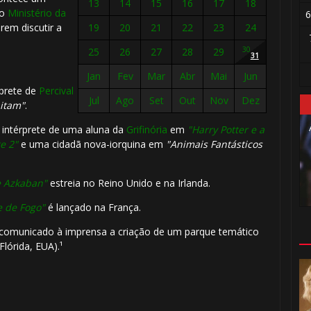
13
14
15
16
17
18
do
Ministério da
6
🎂
em discutir a
19
20
21
22
23
24
30
25
26
27
28
29
31
Jan
Fev
Mar
Abr
Mai
Jun
rprete de
Percival
Jul
Ago
Set
Out
Nov
Dez
itam"
.
n, intérprete de uma aluna da
Grifinória
em
"Harry Potter e a
e 2"
e uma cidadã nova-iorquina em
"Animais Fantásticos
de Azkaban"
estreia no Reino Unido e na Irlanda.
🎈
e de Fogo"
é lançado na França.
 comunicado à imprensa a criação de um parque temático
lórida, EUA).¹