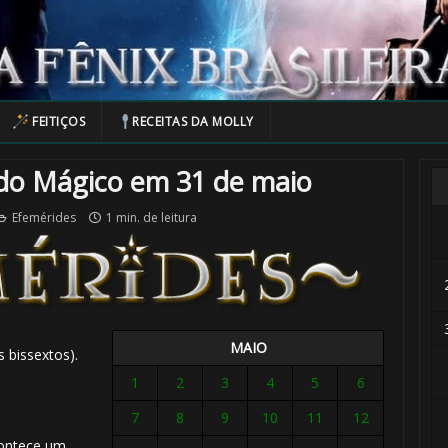
FEITIÇOS
RECEITAS DA MOLLY
o Mágico em 31 de maio
Efemérides
1 min. de leitura
MAIO
 bissextos).
1
2
3
4
5
6
1️⃣ 8️⃣
7
8
9
10
11
12
contece um