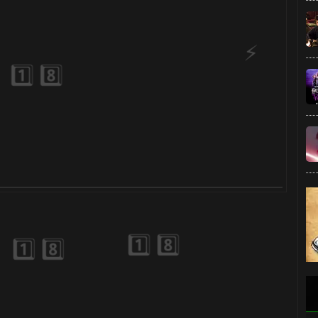
⚡
1️⃣ 8️⃣