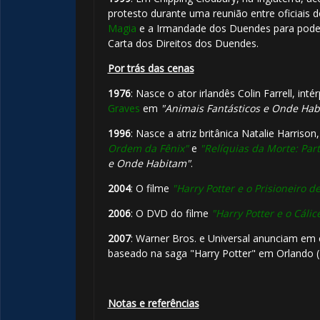
protesto durante uma reunião entre oficiais 
Magia
e a Irmandade dos Duendes para poder
Carta dos Direitos dos Duendes.
Por trás das cenas
1976
: Nasce o ator irlandês Colin Farrell, inté
Graves
em
"Animais Fantásticos e Onde Hab
1996
: Nasce a atriz britânica Natalie Harriso
Ordem da Fênix"
e
"Relíquias da Morte: Part
e Onde Habitam"
.
2004
: O filme
"Harry Potter e o Prisioneiro 
2006
: O DVD do filme
"Harry Potter e o Cálic
2007
: Warner Bros. e Universal anunciam em
baseado na saga "Harry Potter" em Orlando (F
Notas e referências