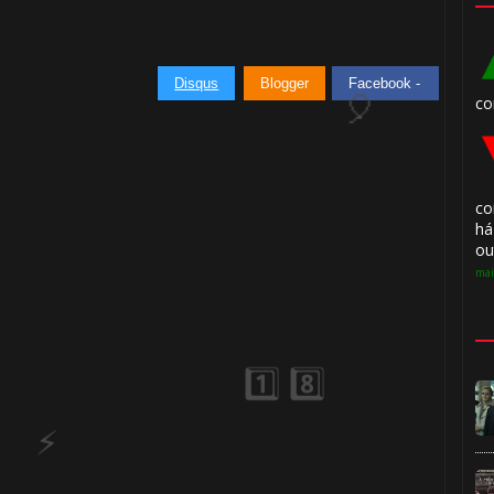
1️⃣ 8️⃣
Disqus
Blogger
Facebook -
co
co
há
ou
mai
⚡
⃣ 8️⃣