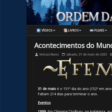
VÍDEOS
LIVROS
FILMES
Acontecimentos do Mund
Vinícius Muniz
sábado, 31 de maio de 2025
31 de maio
é o 151º dia do ano (152º em anos
Faltam 214 dias para terminar o ano.
Eventos
1999
: Em Chipping Clodbury, na Inglaterra, a