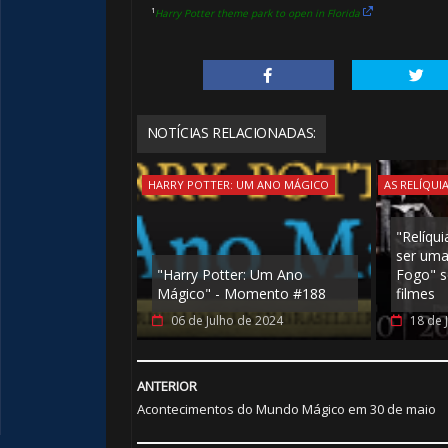
¹
Harry Potter theme park to open in Florida
NOTÍCIAS RELACIONADAS:
HARRY POTTER: UM ANO MÁGICO
AS RELÍQUI
"Relíqu
ser uma 
"Harry Potter: Um Ano
Fogo" s
🎂
Mágico" - Momento #188
filmes
06 de Julho de 2024
18 de 
ANTERIOR
Acontecimentos do Mundo Mágico em 30 de maio