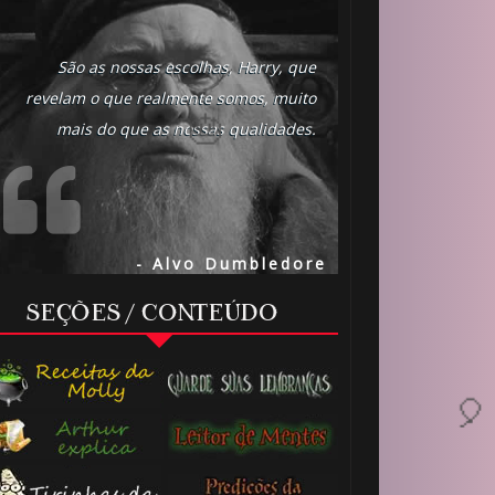
São as nossas escolhas, Harry, que
revelam o que realmente somos, muito
mais do que as nossas qualidades.
- Alvo Dumbledore
SEÇÕES / CONTEÚDO
1️⃣ 8️⃣