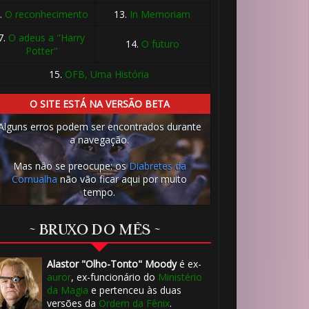
.
O reconhecimento
13.
In Memoriam
7.
O adeus a "Harry
14.
O futuro
Potter"
15.
OFB, Uma História
O SITE ESTÁ NA VERSÃO BETA
Alguns erros podem ser encontrados durante
a navegação.
Mas não se preocupe: os
Diabretes da
Cornualha
não vão ficar aqui por muito
tempo.
⚡
~ BRUXO DO MÊS ~
Alastor "Olho-Tonto" Moody
é ex-
auror
, ex-funcionário do
Ministério
1️⃣ 8️⃣
da Magia
e pertenceu às duas
versões da
Ordem da Fênix
.