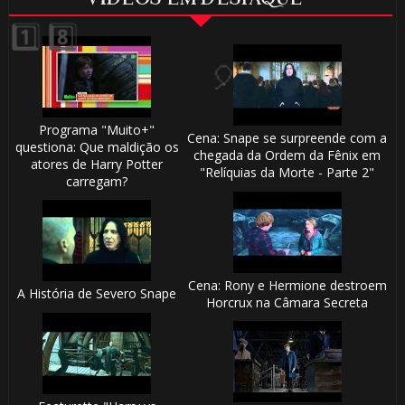
1️⃣ 8️⃣
🎂
Programa "Muito+"
Cena: Snape se surpreende com a
questiona: Que maldição os
chegada da Ordem da Fênix em
atores de Harry Potter
"Relíquias da Morte - Parte 2"
carregam?
Cena: Rony e Hermione destroem
A História de Severo Snape
Horcrux na Câmara Secreta
⚡