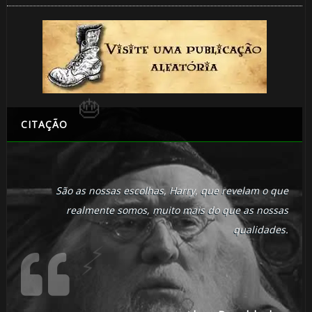
🎂
🎈
CITAÇÃO
São as nossas escolhas, Harry, que revelam o que
realmente somos, muito mais do que as nossas
1️⃣ 8️⃣
qualidades.
🎈