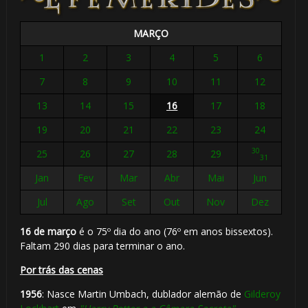
MARÇO
1
2
3
4
5
6
7
8
9
10
11
12
13
14
15
16
17
18
19
20
21
22
23
24
30
25
26
27
28
29
31
Jan
Fev
Mar
Abr
Mai
Jun
Jul
Ago
Set
Out
Nov
Dez
16 de março
é o 75º dia do ano (76º em anos bissextos).
Faltam 290 dias para terminar o ano.
Por trás das cenas
1956
: Nasce Martin Umbach, dublador alemão de
Gilderoy