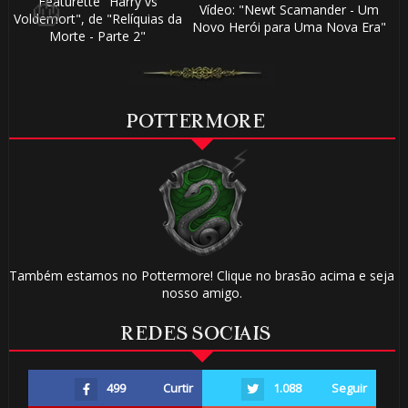
Featurette "Harry vs
Vídeo: "Newt Scamander - Um
Voldemort", de "Relíquias da
Novo Herói para Uma Nova Era"
Morte - Parte 2"
POTTERMORE
🎈
Também estamos no Pottermore! Clique no brasão acima e seja
nosso amigo.
REDES SOCIAIS
🎂
499
Curtir
1.088
Seguir