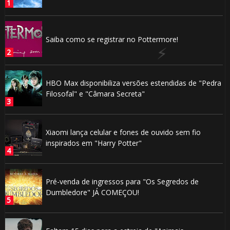
🎂
Saiba como se registrar no Pottermore!
🎂
HBO Max disponibiliza versões estendidas de "Pedra
Filosofal" e "Câmara Secreta"
Xiaomi lança celular e fones de ouvido sem fio
inspirados em "Harry Potter"
1️⃣ 8️⃣
1️⃣ 8️⃣
Pré-venda de ingressos para "Os Segredos de
Dumbledore" JÁ COMEÇOU!