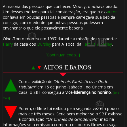
A maioria das pessoas que conheceu Moody, o achava pirado.
Um desses motivos para tal consideração, era que o ex-
auror
confiava em poucas pessoas e sempre carregava sua bebida
🎂
🎈
consigo, com medo de que outras pessoas pudessem
envenenar o que ele possivelmente beberia.
Olho-Tonto morreu em 1997 durante a missão de transportar
Harry
da casa dos
Dursley
para A Toca, da
Família Weasley
.
1️⃣ 8️⃣
[Continuar lendo...]
▲
▼
ALTOS E BAIXOS
Com a exibição de
"Animais Fantásticos e Onde
Habitam"
em 15 de junho (sábado), no Cinema em
Casa, o SBT conseguiu a
vice-liderança no horário
.
[Leia
mais]
Porém, o filme foi exibido pela segunda vez em pouco
mais de três meses. Seria bem melhor se o SBT exibisse
a continuação
"Os Crimes de Grindelwald"
(não há
🎂
informações se a emissora comprou os outros filmes da saga