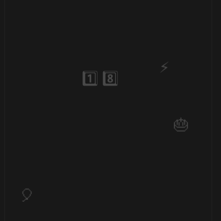
🎂
⚡
🎂
1️⃣ 8️⃣