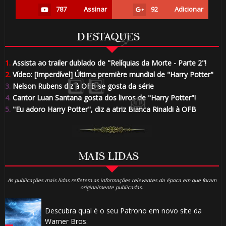
787
Assinar
92
Adicionar
DESTAQUES
1.
Assista ao trailer dublado de "Relíquias da Morte - Parte 2"!
2.
Vídeo: [Imperdível] Última première mundial de "Harry Potter"
3.
Nelson Rubens diz à OFB se gosta da série
4.
Cantor Luan Santana gosta dos livros de "Harry Potter"!
5.
"Eu adoro Harry Potter", diz a atriz Bianca Rinaldi à OFB
MAIS LIDAS
As publicações mais lidas refletem as informações relevantes da época em que foram
originalmente publicadas.
Descubra qual é o seu Patrono em novo site da
Warner Bros.