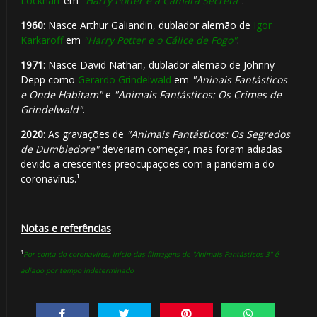
Lockhart
em
"Harry Potter e a Câmara Secreta"
.
1960
: Nasce Arthur Galiandin, dublador alemão de
Igor
Karkaroff
em
"Harry Potter e o Cálice de Fogo"
.
1971
: Nasce David Nathan, dublador alemão de Johnny
Depp como
Gerardo Grindelwald
em
"Aninais Fantásticos
e Onde Habitam"
e
"Animais Fantásticos: Os Crimes de
Grindelwald"
.
2020
: As gravações de
"Animais Fantásticos: Os Segredos
de Dumbledore"
deveriam começar, mas foram adiadas
devido a crescentes preocupações com a pandemia do
coronavírus.¹
1️⃣ 8️⃣
Notas e referências
¹
Por conta do coronavírus, início das filmagens de "Animais Fantásticos 3" é
adiado por tempo indeterminado