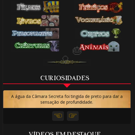
⚡
CURIOSIDADES
A água da Câmara Secreta foi tingida de preto para dar a
sensação de profundidade.
🎈
VÍDEOS EM DESTAQUE