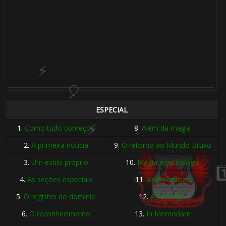
🎂
ESPECIAL
1.
Como tudo começou
8.
Além da magia
2.
A primeira notícia
9.
O retorno ao Mundo Bruxo
1️⃣ 8️⃣
3.
Um estilo próprio
10.
Magia e tecnologia
4.
As seções especiais
11.
As polêmicas
5.
O registro do domínio
12.
A nostalgia
6.
O reconhecimento
13.
In Memoriam
⚡