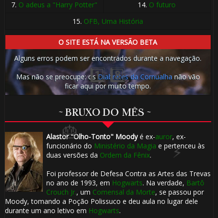
7.
O adeus a "Harry Potter"
14.
O futuro
15.
OFB, Uma História
O SITE ESTÁ NA VERSÃO BETA
Alguns erros podem ser encontrados durante a navegação.
Mas não se preocupe: os
Diabretes da Cornualha
não vão
ficar aqui por muito tempo.
1️⃣ 8️⃣
~ BRUXO DO MÊS ~
Alastor "Olho-Tonto" Moody
é ex-
auror
, ex-
funcionário do
Ministério da Magia
e pertenceu às
duas versões da
Ordem da Fênix
.
Foi professor de Defesa Contra as Artes das Trevas
🎂
no ano de 1993, em
Hogwarts
. Na verdade,
Bartô
Crouch Jr.
, um
Comensal da Morte
, se passou por
Moody, tomando a Poção Polissuco e deu aula no lugar dele
durante um ano letivo em
Hogwarts
.