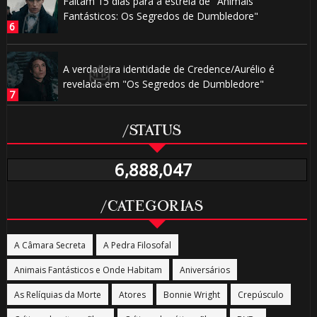
Faltam 15 dias para a estreia de "Animais
Fantásticos: Os Segredos de Dumbledore"
A verdadeira identidade de Credence/Aurélio é
revelada em "Os Segredos de Dumbledore"
/STATUS
🎂
6,888,047
/CATEGORIAS
A Câmara Secreta
A Pedra Filosofal
Animais Fantásticos e Onde Habitam
Aniversários
As Relíquias da Morte
Atores
Bonnie Wright
Crepúsculo