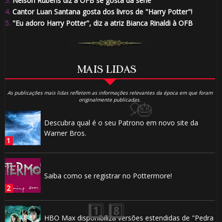
3.
Nelson Rubens diz à OFB se gosta da série
4.
Cantor Luan Santana gosta dos livros de "Harry Potter"!
5.
"Eu adoro Harry Potter", diz a atriz Bianca Rinaldi à OFB
MAIS LIDAS
🎂
As publicações mais lidas refletem as informações relevantes da época em que foram
originalmente publicadas.
⚡
Descubra qual é o seu Patrono em novo site da
Warner Bros.
⚡
Saiba como se registrar no Pottermore!
🎂
HBO Max disponibiliza versões estendidas de "Pedra