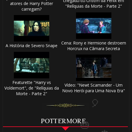
chegada da Ordem da Fênix em
atores de Harry Potter
"Relíquias da Morte - Parte 2"
carregam?
🎂
🎈
Cena: Rony e Hermione destroem
A História de Severo Snape
Horcrux na Câmara Secreta
Featurette "Harry vs
Vídeo: "Newt Scamander - Um
Voldemort", de "Relíquias da
Novo Herói para Uma Nova Era"
Morte - Parte 2"
1️⃣ 8️⃣
POTTERMORE