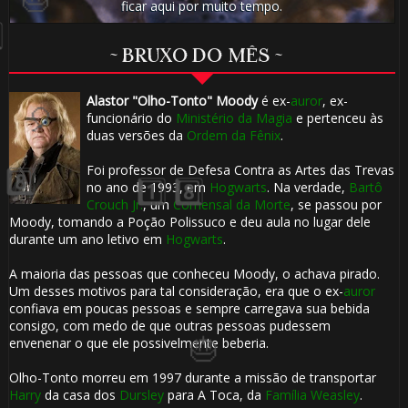
ficar aqui por muito tempo.
🎈
~ BRUXO DO MÊS ~
Alastor "Olho-Tonto" Moody
é ex-
auror
, ex-
funcionário do
Ministério da Magia
e pertenceu às
duas versões da
Ordem da Fênix
.
Foi professor de Defesa Contra as Artes das Trevas
no ano de 1993, em
Hogwarts
. Na verdade,
Bartô
Crouch Jr.
, um
Comensal da Morte
, se passou por
Moody, tomando a Poção Polissuco e deu aula no lugar dele
durante um ano letivo em
Hogwarts
.
A maioria das pessoas que conheceu Moody, o achava pirado.
Um desses motivos para tal consideração, era que o ex-
auror
confiava em poucas pessoas e sempre carregava sua bebida
consigo, com medo de que outras pessoas pudessem
envenenar o que ele possivelmente beberia.
Olho-Tonto morreu em 1997 durante a missão de transportar
Harry
da casa dos
Dursley
para A Toca, da
Família Weasley
.