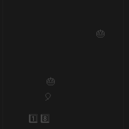
⚡
⚡
⚡
🎂