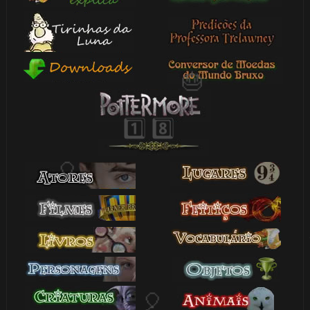
🎈
🎂
🎂