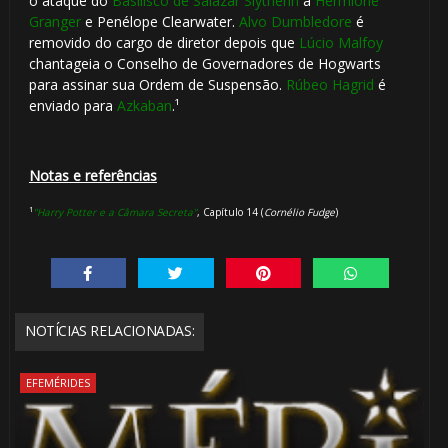
o ataque do
Basilisco de Salazar Slytherin
a
Hermione
Granger
e Penélope Clearwater.
Alvo Dumbledore
é
removido do cargo de diretor depois que
Lúcio Malfoy
chantageia o Conselho de Governadores de Hogwarts
para assinar sua Ordem de Suspensão.
Rúbeo Hagrid
é
enviado para
Azkaban
.¹
Notas e referências
¹
"Harry Potter e a Câmara Secreta"
, Capítulo 14 (
Cornélio Fudge
)
NOTÍCIAS RELACIONADAS:
EFEMÉRIDES