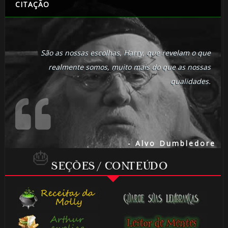
CITAÇÃO
1️⃣ 8️⃣
São as nossas escolhas, Harry, que revelam o que
1️⃣ 8️⃣
realmente somos, muito mais do que as nossas
⚡
qualidades.
1️⃣ 8️⃣
- Alvo Dumbledore
SEÇÕES / CONTEÚDO
🎂
1️⃣ 8️⃣