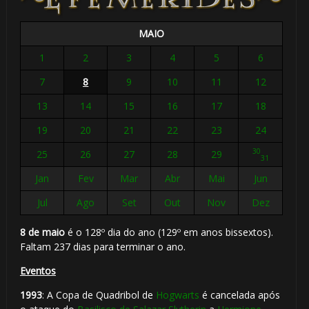
MAIO
1
2
3
4
5
6
7
8
9
10
11
12
13
14
15
16
17
18
19
20
21
22
23
24
30
25
26
27
28
29
31
Jan
Fev
Mar
Abr
Mai
Jun
Jul
Ago
Set
Out
Nov
Dez
8 de maio
é o 128º dia do ano (129º em anos bissextos).
Faltam 237 dias para terminar o ano.
Eventos
1993
: A Copa de Quadribol de
Hogwarts
é cancelada após