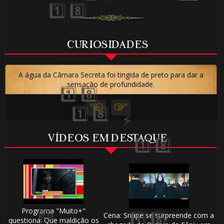
CURIOSIDADES
A água da Câmara Secreta foi tingida de preto para dar a
sensação de profundidade.
🎂
VÍDEOS EM DESTAQUE
Programa "Muito+"
Cena: Snape se surpreende com a
questiona: Que maldição os