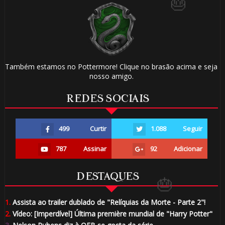
Também estamos no Pottermore! Clique no brasão acima e seja
nosso amigo.
REDES SOCIAIS
🎂
499
Curtir
1.088
Seguir
787
Assinar
92
Adicionar
DESTAQUES
⚡
1.
Assista ao trailer dublado de "Relíquias da Morte - Parte 2"!
1️⃣ 8️⃣
2.
Vídeo: [Imperdível] Última première mundial de "Harry Potter"