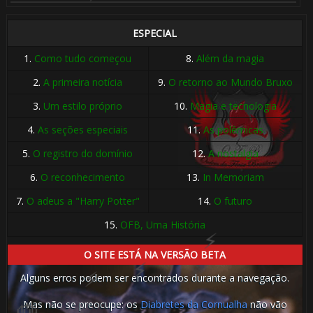
ESPECIAL
1.
Como tudo começou
8.
Além da magia
2.
A primeira notícia
9.
O retorno ao Mundo Bruxo
3.
Um estilo próprio
10.
Magia e tecnologia
4.
As seções especiais
11.
As polêmicas
5.
O registro do domínio
12.
A nostalgia
6.
O reconhecimento
13.
In Memoriam
7.
O adeus a "Harry Potter"
14.
O futuro
15.
OFB, Uma História
O SITE ESTÁ NA VERSÃO BETA
Alguns erros podem ser encontrados durante a navegação.
Mas não se preocupe: os
Diabretes da Cornualha
não vão