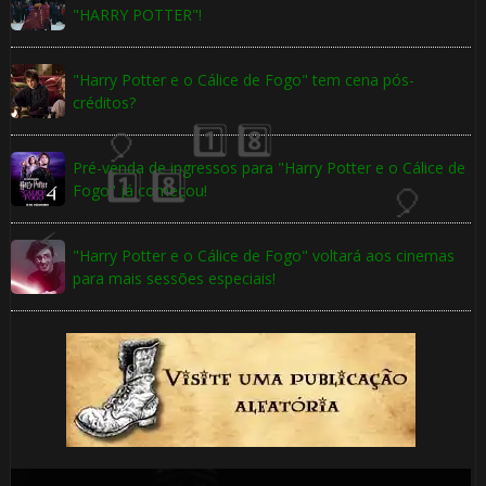
"HARRY POTTER"!
🎂
"Harry Potter e o Cálice de Fogo" tem cena pós-
1️⃣ 8️⃣
créditos?
🎈
Pré-venda de ingressos para "Harry Potter e o Cálice de
Fogo" já começou!
"Harry Potter e o Cálice de Fogo" voltará aos cinemas
para mais sessões especiais!
🎈
1️⃣ 8️⃣