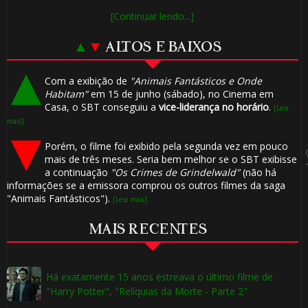
[Continuar lendo...]
1️⃣ 8️⃣
🎈
▲
▼
ALTOS E BAIXOS
1️⃣ 8️⃣
🎈
Com a exibição de
"Animais Fantásticos e Onde
⚡
Habitam"
em 15 de junho (sábado), no Cinema em
Casa, o SBT conseguiu a
vice-liderança no horário
.
[Leia
mais]
Porém, o filme foi exibido pela segunda vez em pouco
mais de três meses. Seria bem melhor se o SBT exibisse
a continuação
"Os Crimes de Grindelwald"
(não há
informações se a emissora comprou os outros filmes da saga
"Animais Fantásticos").
[Leia mais]
MAIS RECENTES
Há exatamente 15 anos estreava o último filme de
"Harry Potter", "Relíquias da Morte - Parte 2"