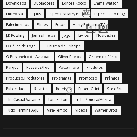
Downloads
Dubladores
Editora Rocco
Emma Watson
Entrevista
Equus
Especiais Harry Potter
Especiais do Blog
Falecimentos
Filmes
Fotos
Harry Potter na TV
J.K Rowling
James Phelps
Jogo
Livros
Novidades
O Cálice de Fogo
O Enigma do Príncipe
O Prisioneiro de Azkaban
Oliver Phelps
Ordem da Fênix
Parque
Passeios/Tour
Pottermore
Produtos
Produção/Produtores
Programas
Promoção
Prêmios
Publicidade
Revistas
Roteiros
Rupert Grint
Site oficial
The Casual Vacancy
Tom Felton
Trilha Sonora/Música
Tudo Termina Aqui
Vira-Tempo
Vídeos
Warner Bros.