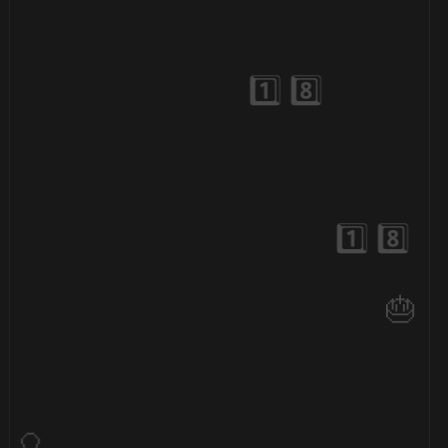
🎂
🎂
⚡
⚡