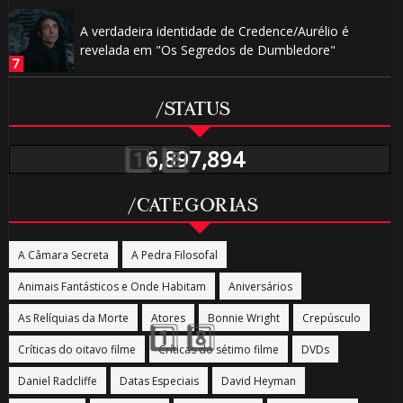
A verdadeira identidade de Credence/Aurélio é
revelada em "Os Segredos de Dumbledore"
/STATUS
🎂
6,897,894
/CATEGORIAS
A Câmara Secreta
A Pedra Filosofal
Animais Fantásticos e Onde Habitam
Aniversários
🎂
🎂
As Relíquias da Morte
Atores
Bonnie Wright
Crepúsculo
Críticas do oitavo filme
Críticas do sétimo filme
DVDs
Daniel Radcliffe
Datas Especiais
David Heyman