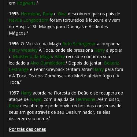
em
Hogwarts
.⁴
1995
:
Hermione
,
Rony
e
Gina
descobrem que os pais de

Neville Longbottom
foram torturados à loucura e vivem
no Hospital St. Mungus para Doenças e Acidentes
Mágicos.⁵
1996
: O Ministro da Magia
Rufo Scrimgeour
acompanha
Percy Weasley
À Toca, onde ele pressiona
Harry
a apoiar
🎈
o
Ministério da Magia
.
Harry
recusa e confirma sua
lealdade a
Alvo Dumbledore
.⁶ Depois do jantar,
Belatriz
Lestrange
e Fenrir Greyback tentam atrair
Harry
para fora
d'A Toca. Os dois Comensais da Morte ateiam fogo n'A
Toca.⁷
1997
:
Harry
acorda na Floresta do Deão e se recupera do
ataque de
Nagini
com a ajuda de
Hermione
. Além disso,
Rony
descobre que pode ouvir trechos das conversas de
seus amigos através de seu Desiluminador, se eles
disserem seu nome.⁸
Por trás das cenas