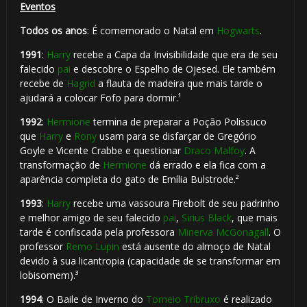
Eventos
Todos os anos
: É comemorado o Natal em
Hogwarts
.
1991
:
Harry
recebe a Capa da Invisibilidade que era de seu
🎈
falecido
pai
e descobre o Espelho de Ojesed. Ele também
recebe de
Hagrid
a flauta de madeira que mais tarde o
ajudará a colocar Fofo para dormir.¹
🎂
1992
:
Hermione
termina de preparar a Poção Polissuco
que
Harry
e
Rony
usam para se disfarçar de Gregório
Goyle e Vicente Crabbe e questionar
Draco Malfoy
. A
transformação de
Hermione
dá errado e ela fica com a
⚡
aparência completa do gato de Emília Bulstrode.²
1993
:
Harry
recebe uma vassoura Firebolt de seu padrinho
e melhor amigo de seu falecido
pai
,
Sirius Black
, que mais
tarde é confiscada pela professora
Minerva McGonagall
. O
🎂
professor
Remo Lupin
está ausente do almoço de Natal
devido à sua licantropia (capacidade de se transformar em
lobisomem).³
1994
: O Baile de Inverno do
Torneio Tribruxo
é realizado