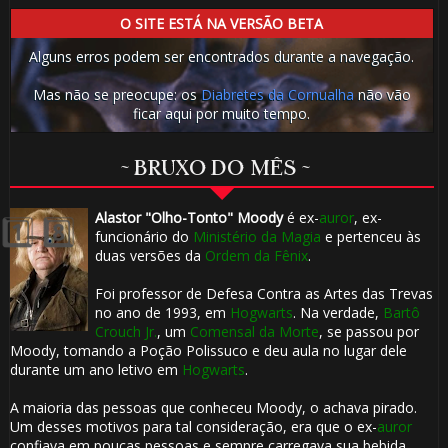
1️⃣ 8️⃣
O SITE ESTÁ NA VERSÃO BETA
Alguns erros podem ser encontrados durante a navegação.
Mas não se preocupe: os
Diabretes da Cornualha
não vão
ficar aqui por muito tempo.
⚡
~ BRUXO DO MÊS ~
Alastor "Olho-Tonto" Moody
é ex-
auror
, ex-
funcionário do
Ministério da Magia
e pertenceu às
duas versões da
Ordem da Fênix
.
Foi professor de Defesa Contra as Artes das Trevas
no ano de 1993, em
Hogwarts
. Na verdade,
Bartô
1️⃣ 8
Crouch Jr.
, um
Comensal da Morte
, se passou por
Moody, tomando a Poção Polissuco e deu aula no lugar dele
durante um ano letivo em
Hogwarts
.
A maioria das pessoas que conheceu Moody, o achava pirado.
Um desses motivos para tal consideração, era que o ex-
auror
confiava em poucas pessoas e sempre carregava sua bebida