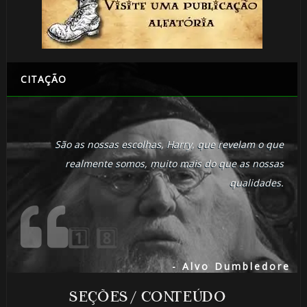
CITAÇÃO
1️
São as nossas escolhas, Harry, que revelam o que
realmente somos, muito mais do que as nossas
🎂
8️
qualidades.
- Alvo Dumbledore
SEÇÕES / CONTEÚDO