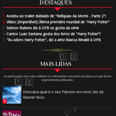
DESTAQUES
1.
Assista ao trailer dublado de "Relíquias da Morte - Parte 2"!
2.
Vídeo: [Imperdível] Última première mundial de "Harry Potter"
🎂
3.
Nelson Rubens diz à OFB se gosta da série
4.
Cantor Luan Santana gosta dos livros de "Harry Potter"!
1️⃣ 8️⃣
5.
"Eu adoro Harry Potter", diz a atriz Bianca Rinaldi à OFB
MAIS LIDAS
As publicações mais lidas refletem as informações relevantes da época em que foram
originalmente publicadas.
🎈
Descubra qual é o seu Patrono em novo site da
Warner Bros.