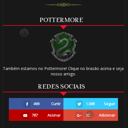
POTTERMORE
1️⃣ 8️⃣
Também estamos no Pottermore! Clique no brasão acima e seja
nosso amigo.
REDES SOCIAIS
499
Curtir
1.088
Seguir
787
Assinar
92
Adicionar
1️⃣ 8️⃣