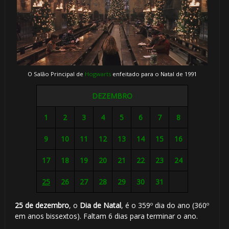
O Salão Principal de
Hogwarts
enfeitado para o Natal de 1991
DEZEMBRO
1
2
3
4
5
6
7
8
9
10
11
12
13
14
15
16
17
18
19
20
21
22
23
24
25
26
27
28
29
30
31
25 de dezembro
, o
Dia de Natal
, é o 359º dia do ano (360º
em anos bissextos). Faltam 6 dias para terminar o ano.