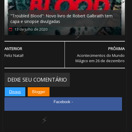
🎈
"Troubled Blood": Novo livro de Robert Galbraith tem
capa e sinopse divulgadas
13 de Julho de 2020
ANTERIOR
PRÓXIMA
Feliz Natal!
Acontecimentos do Mundo
Mágico em 26 de dezembro
DEIXE SEU COMENTÁRIO
Disqus
Blogger
Facebook -
1️⃣ 8️⃣