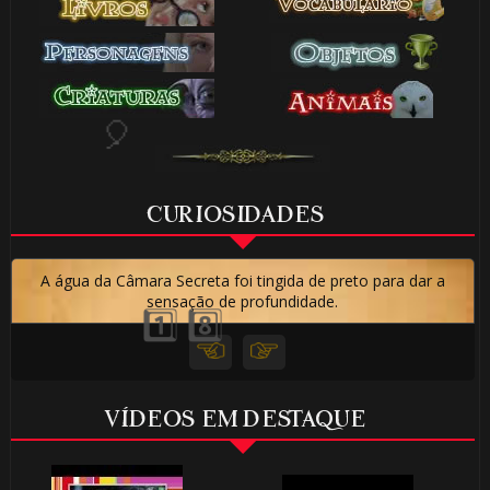
🎂
CURIOSIDADES
A água da Câmara Secreta foi tingida de preto para dar a
1️⃣ 8️⃣
sensação de profundidade.
1️⃣ 8️⃣
VÍDEOS EM DESTAQUE