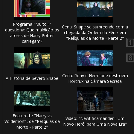
⚡
🎈
Programa "Muito+"
Cena: Snape se surpreende com a
questiona: Que maldição os
chegada da Ordem da Fênix em
atores de Harry Potter
"Relíquias da Morte - Parte 2"
carregam?
⚡
🎂
Cena: Rony e Hermione destroem
A História de Severo Snape
Horcrux na Câmara Secreta
1️⃣ 8️⃣
Featurette "Harry vs
Vídeo: "Newt Scamander - Um
Voldemort", de "Relíquias da
Novo Herói para Uma Nova Era"
Morte - Parte 2"