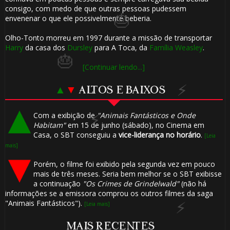
consigo, com medo de que outras pessoas pudessem
envenenar o que ele possivelmente beberia.
Olho-Tonto morreu em 1997 durante a missão de transportar
Harry
da casa dos
Dursley
para A Toca, da
Família Weasley
.
[Continuar lendo...]
▲
▼
ALTOS E BAIXOS
Com a exibição de
"Animais Fantásticos e Onde
Habitam"
em 15 de junho (sábado), no Cinema em
Casa, o SBT conseguiu a
vice-liderança no horário
.
[Leia
mais]
Porém, o filme foi exibido pela segunda vez em pouco
mais de três meses. Seria bem melhor se o SBT exibisse
a continuação
"Os Crimes de Grindelwald"
(não há
informações se a emissora comprou os outros filmes da saga
"Animais Fantásticos").
[Leia mais]
1️⃣ 8️⃣
MAIS RECENTES