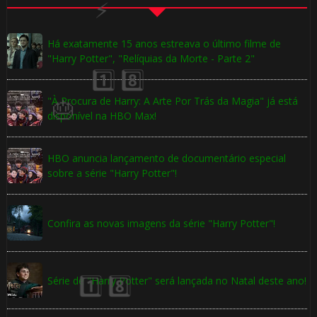
Há exatamente 15 anos estreava o último filme de
"Harry Potter", "Relíquias da Morte - Parte 2"
"À Procura de Harry: A Arte Por Trás da Magia" já está
🎈
disponível na HBO Max!
HBO anuncia lançamento de documentário especial
sobre a série "Harry Potter"!
🎂
Confira as novas imagens da série "Harry Potter"!
⚡
1️⃣ 8️⃣
Série de "Harry Potter" será lançada no Natal deste ano!