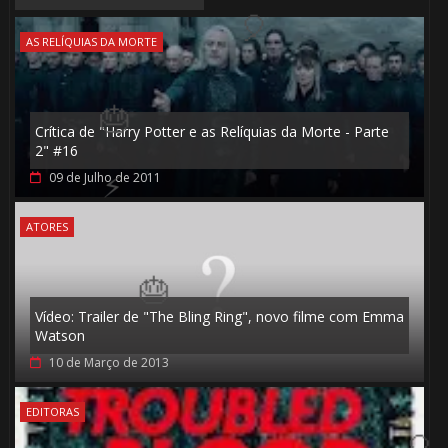
🎈
AS RELÍQUIAS DA MORTE
Crítica de "Harry Potter e as Relíquias da Morte - Parte
1️⃣ 8️⃣
2" #16
09 de Julho de 2011
ATORES
1️⃣ 8️⃣
Vídeo: Trailer de "The Bling Ring", novo filme com Emma
Watson
🎂
10 de Março de 2013
EDITORAS