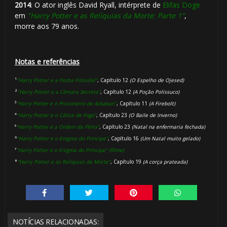
2014
: O ator inglês David Ryall, intérprete de
Elifas Doge
⚡
em
"Harry Potter e as Relíquias da Morte: Parte 1"
,
morre aos 79 anos.
Notas e referências
¹
"Harry Potter e a Pedra Filosofal"
, Capítulo 12
(O Espelho de Ojesed)
²
"Harry Potter e a Câmara Secreta"
, Capítulo 12
(A Poção Polissuco)
³
"Harry Potter e o Prisioneiro de Azkaban"
, Capítulo 11
(A Firebolt)
⁴
"Harry Potter e o Cálice de Fogo"
, Capítulo 23
(O Baile de Inverno)
⁵
"Harry Potter e a Ordem da Fênix"
, Capítulo 23
(Natal na enfermaria fechada)
⁶
"Harry Potter e o Enigma do Príncipe"
, Capítulo 16
(Um Natal muito gelado)
⁷
"Harry Potter e o Enigma do Príncipe" (filme)
⁸
"Harry Potter e as Relíquias da Morte"
, Capítulo 19
(A corça prateada)
🎂
NOTÍCIAS RELACIONADAS: