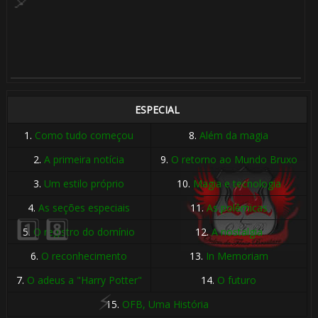
⚡
⚡
ESPECIAL
1️⃣ 8️⃣
1.
Como tudo começou
8.
Além da magia
🎂
2.
A primeira notícia
9.
O retorno ao Mundo Bruxo
3.
Um estilo próprio
10.
Magia e tecnologia
4.
As seções especiais
11.
As polêmicas
5.
O registro do domínio
12.
A nostalgia
6.
O reconhecimento
13.
In Memoriam
7.
O adeus a "Harry Potter"
14.
O futuro
15.
OFB, Uma História