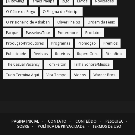
J.K Rowling
James Phelps
Jogo
Livros
Novidades
O Cálice de Fogo
O Enigma do Príncipe
O Prisioneiro de Azkaban
Oliver Phelps
Ordem da Fênix
Parque
Passeios/Tour
Pottermore
Produtos
Produção/Produtores
Programas
Promoção
Prêmios
Publicidade
Revistas
Roteiros
Rupert Grint
Site oficial
The Casual Vacancy
Tom Felton
Trilha Sonora/Música
Tudo Termina Aqui
Vira-Tempo
Vídeos
Warner Bros.
PÁGINA INICIAL
CONTATO
CONTEÚDO
PESQUISA
SOBRE
POLÍTICA DE PRIVACIDADE
TERMOS DE USO