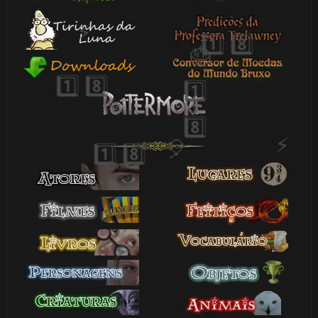
🎈
1️⃣ 8️⃣
⚡