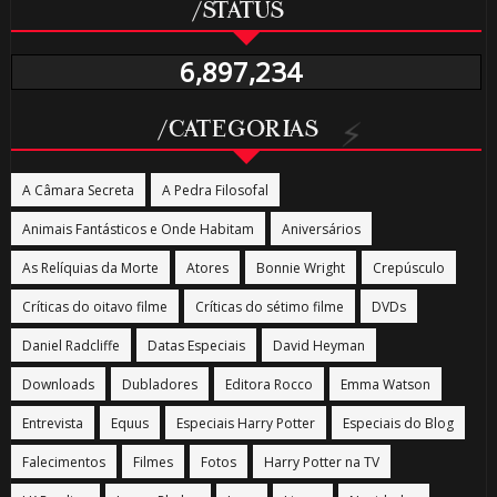
/STATUS
6,897,234
/CATEGORIAS
A Câmara Secreta
A Pedra Filosofal
Animais Fantásticos e Onde Habitam
Aniversários
As Relíquias da Morte
Atores
Bonnie Wright
Crepúsculo
Críticas do oitavo filme
Críticas do sétimo filme
DVDs
Daniel Radcliffe
Datas Especiais
David Heyman
Downloads
Dubladores
Editora Rocco
Emma Watson
Entrevista
Equus
Especiais Harry Potter
Especiais do Blog
Falecimentos
Filmes
Fotos
Harry Potter na TV