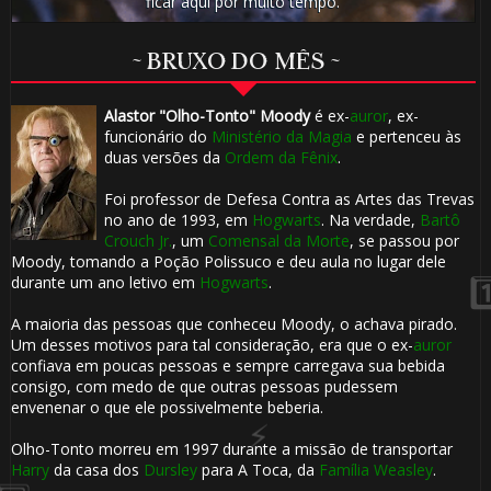
⚡
ficar aqui por muito tempo.
~ BRUXO DO MÊS ~
1️⃣ 8️⃣
Alastor "Olho-Tonto" Moody
é ex-
auror
, ex-
funcionário do
Ministério da Magia
e pertenceu às
duas versões da
Ordem da Fênix
.
Foi professor de Defesa Contra as Artes das Trevas
1️⃣ 8️⃣
🎂
no ano de 1993, em
Hogwarts
. Na verdade,
Bartô
Crouch Jr.
, um
Comensal da Morte
, se passou por
Moody, tomando a Poção Polissuco e deu aula no lugar dele
durante um ano letivo em
Hogwarts
.
A maioria das pessoas que conheceu Moody, o achava pirado.
Um desses motivos para tal consideração, era que o ex-
auror
confiava em poucas pessoas e sempre carregava sua bebida
consigo, com medo de que outras pessoas pudessem
envenenar o que ele possivelmente beberia.
🎈
Olho-Tonto morreu em 1997 durante a missão de transportar
Harry
da casa dos
Dursley
para A Toca, da
Família Weasley
.