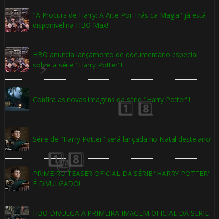
"À Procura de Harry: A Arte Por Trás da Magia" já está
disponível na HBO Max!
🎂
HBO anuncia lançamento de documentário especial
sobre a série "Harry Potter"!
Confira as novas imagens da série "Harry Potter"!
🎈
Série de "Harry Potter" será lançada no Natal deste ano!
⚡
⚡
PRIMEIRO TEASER OFICIAL DA SÉRIE "HARRY POTTER"
1️⃣ 8️⃣
É DIVULGADO!
🎂
1️⃣ 8️⃣
HBO DIVULGA A PRIMEIRA IMAGEM OFICIAL DA SÉRIE
1️⃣