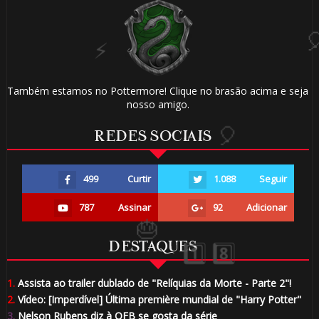
1️⃣ 8️⃣
Também estamos no Pottermore! Clique no brasão acima e seja
nosso amigo.
REDES SOCIAIS
⚡
499
Curtir
1.088
Seguir
⚡
787
Assinar
92
Adicionar
DESTAQUES
1.
Assista ao trailer dublado de "Relíquias da Morte - Parte 2"!
2.
Vídeo: [Imperdível] Última première mundial de "Harry Potter"
⚡
3.
Nelson Rubens diz à OFB se gosta da série