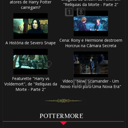
atores de Harry Potter
"Relíquias da Morte - Parte 2"
carregam?
1️⃣ 8️⃣
Cena: Rony e Hermione destroem
A História de Severo Snape
Horcrux na Câmara Secreta
Featurette "Harry vs
Vídeo: "Newt Scamander - Um
Voldemort", de "Relíquias da
Novo Herói para Uma Nova Era"
Morte - Parte 2"
POTTERMORE