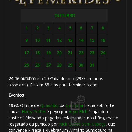
OUTUBRO
1
2
3
4
5
6
7
8
9
10
11
12
13
14
15
16
17
18
19
20
21
22
23
24
25
26
27
28
29
30
31
24 de outubro
é o 297º dia do ano (298º em anos
bissextos). Faltam 68 dias para terminar o ano.
🎈
Eventos
1992
: O time de
Quadribol
da
Grifinória
treina sob forte
chuva.
Harry Potter
é pego por
Argo Filch
"sujando o
castelo" (deixando pegadas enlameadas no chão), mas é
resgatado da punição por
Nick Quase Sem Cabeça
, que
convence Pirraça a quebrar um Armário Sumidouro na