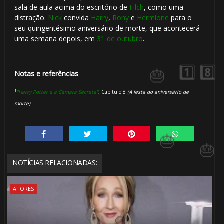
sala de aula acima do escritório de
Filch
, como uma
distração.
Nick
convida
Harry
,
Rony
e
Hermione
para o
seu quingentésimo aniversário de morte, que acontecerá
🎈
uma semana depois, em
31 de outubro
.
Notas e referências
¹
"Harry Potter e a Câmara Secreta"
, Capítulo 8
(A festa do aniversário de
morte)
NOTÍCIAS RELACIONADAS:
ATORES