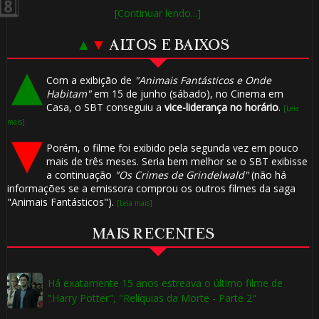
[Continuar lendo...]
▲
▼
ALTOS E BAIXOS
Com a exibição de
"Animais Fantásticos e Onde
Habitam"
em 15 de junho (sábado), no Cinema em
Casa, o SBT conseguiu a
vice-liderança no horário
.
[Leia
mais]
Porém, o filme foi exibido pela segunda vez em pouco
mais de três meses. Seria bem melhor se o SBT exibisse
a continuação
"Os Crimes de Grindelwald"
(não há
informações se a emissora comprou os outros filmes da saga
"Animais Fantásticos").
[Leia mais]
⚡
MAIS RECENTES
Há exatamente 15 anos estreava o último filme de
"Harry Potter", "Relíquias da Morte - Parte 2"
🎂