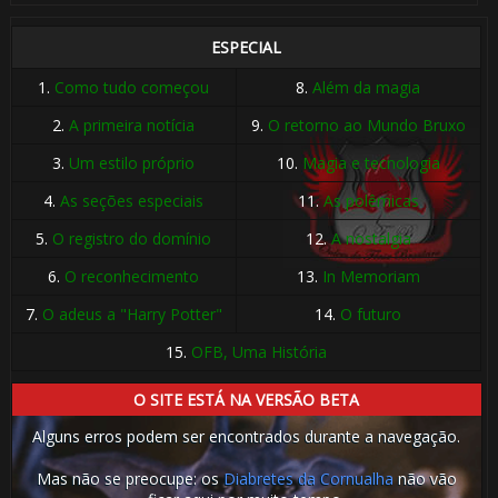
ESPECIAL
1.
Como tudo começou
8.
Além da magia
2.
A primeira notícia
9.
O retorno ao Mundo Bruxo
3.
Um estilo próprio
10.
Magia e tecnologia
4.
As seções especiais
11.
As polêmicas
5.
O registro do domínio
12.
A nostalgia
6.
O reconhecimento
13.
In Memoriam
7.
O adeus a "Harry Potter"
14.
O futuro
15.
OFB, Uma História
O SITE ESTÁ NA VERSÃO BETA
Alguns erros podem ser encontrados durante a navegação.
Mas não se preocupe: os
Diabretes da Cornualha
não vão