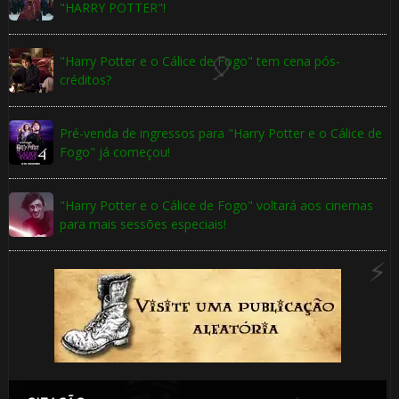
"HARRY POTTER"!
8️⃣
⚡
"Harry Potter e o Cálice de Fogo" tem cena pós-
🎈
1️⃣ 8️⃣
créditos?
Pré-venda de ingressos para "Harry Potter e o Cálice de
Fogo" já começou!
⚡
"Harry Potter e o Cálice de Fogo" voltará aos cinemas
para mais sessões especiais!