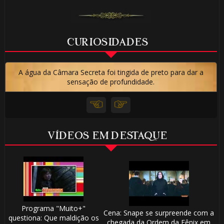
🎈
CURIOSIDADES
A água da Câmara Secreta foi tingida de preto para dar a
sensação de profundidade.
🎂
1️⃣ 8️⃣
VÍDEOS EM DESTAQUE
⃣
Programa "Muito+"
Cena: Snape se surpreende com a
questiona: Que maldição os
chegada da Ordem da Fênix em