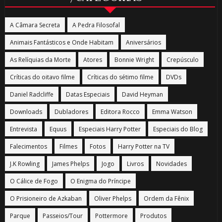
A Câmara Secreta
A Pedra Filosofal
Animais Fantásticos e Onde Habitam
Aniversários
As Relíquias da Morte
Atores
Bonnie Wright
Crepúsculo
Críticas do oitavo filme
Críticas do sétimo filme
DVDs
Daniel Radcliffe
Datas Especiais
David Heyman
Downloads
Dubladores
Editora Rocco
Emma Watson
Entrevista
Equus
Especiais Harry Potter
Especiais do Blog
Falecimentos
Filmes
Fotos
Harry Potter na TV
J.K Rowling
James Phelps
Jogo
Livros
Novidades
O Cálice de Fogo
O Enigma do Príncipe
O Prisioneiro de Azkaban
Oliver Phelps
Ordem da Fênix
Parque
Passeios/Tour
Pottermore
Produtos