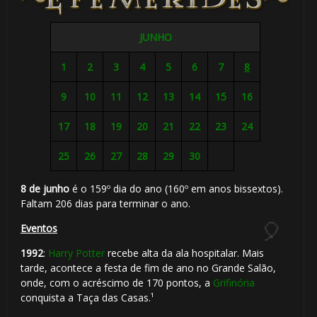
1️⃣ 8️⃣
JUNHO
️⃣
1
2
3
4
5
6
7
8
9
10
11
12
13
14
15
16
17
18
19
20
21
22
23
24
25
26
27
28
29
30
8 de junho
é o 159º dia do ano (160º em anos bissextos).
Faltam 206 dias para terminar o ano.
Eventos
1992
:
Harry Potter
recebe alta da ala hospitalar. Mais
tarde, acontece a festa de fim de ano no Grande Salão,
onde, com o acréscimo de 170 pontos, a
Grifinória
conquista a Taça das Casas.¹