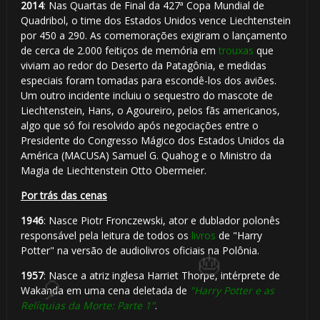
2014
: Nas Quartas de Final da 427ª Copa Mundial de
Quadribol, o time dos Estados Unidos vence Liechtenstein
por 450 a 290. As comemorações exigiram o lançamento
de cerca de 2.000 feitiços de memória em
trouxas
que
viviam ao redor do Deserto da Patagônia, e medidas
especiais foram tomadas para escondê-los dos aviões.
Um outro incidente incluiu o sequestro do mascote de
Liechtenstein, Hans, o Agoureiro, pelos fãs americanos,
algo que só foi resolvido após negociações entre o
Presidente do Congresso Mágico dos Estados Unidos da
América (MACUSA) Samuel G. Quahog e o Ministro da
Magia de Liechtenstein Otto Obermeier.
Por trás das cenas
1946
: Nasce Piotr Fronczewski, ator e dublador polonês
responsável pela leitura de todos os
livros
de "Harry
Potter" na versão de audiolivros oficiais na Polônia.
1957
: Nasce a atriz inglesa Harriet Thorpe, intérprete de
Wakanda em uma cena deletada de
"Harry Potter e as
Relíquias da Morte: Parte 1"
.