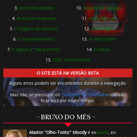
3.
Um estilo próprio
10.
Magia e tecnologia
4.
As seções especiais
11.
As polêmicas
5.
O registro do domínio
12.
A nostalgia
6.
O reconhecimento
13.
In Memoriam
7.
O adeus a "Harry Potter"
14.
O futuro
15.
OFB, Uma História
O SITE ESTÁ NA VERSÃO BETA
Alguns erros podem ser encontrados durante a navegação.
Mas não se preocupe: os
Diabretes da Cornualha
não vão
ficar aqui por muito tempo.
~ BRUXO DO MÊS ~
Alastor "Olho-Tonto" Moody
é ex-
auror
, ex-