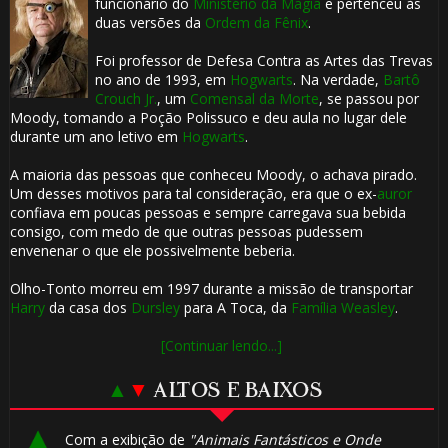
funcionário do
Ministério da Magia
e pertenceu às
duas versões da
Ordem da Fênix
.
Foi professor de Defesa Contra as Artes das Trevas
no ano de 1993, em
Hogwarts
. Na verdade,
Bartô
Crouch Jr.
, um
Comensal da Morte
, se passou por
Moody, tomando a Poção Polissuco e deu aula no lugar dele
durante um ano letivo em
Hogwarts
.
A maioria das pessoas que conheceu Moody, o achava pirado.
Um desses motivos para tal consideração, era que o ex-
auror
confiava em poucas pessoas e sempre carregava sua bebida
consigo, com medo de que outras pessoas pudessem
envenenar o que ele possivelmente beberia.
Olho-Tonto morreu em 1997 durante a missão de transportar
Harry
da casa dos
Dursley
para A Toca, da
Família Weasley
.
[Continuar lendo...]
▲
▼
ALTOS E BAIXOS
Com a exibição de
"Animais Fantásticos e Onde