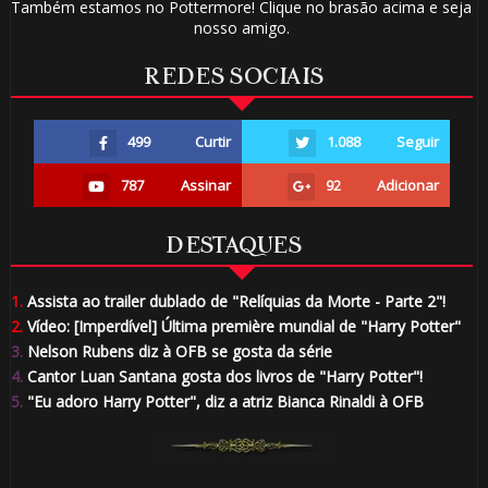
Também estamos no Pottermore! Clique no brasão acima e seja
nosso amigo.
REDES SOCIAIS
499
Curtir
1.088
Seguir
787
Assinar
92
Adicionar
DESTAQUES
1.
Assista ao trailer dublado de "Relíquias da Morte - Parte 2"!
2.
Vídeo: [Imperdível] Última première mundial de "Harry Potter"
3.
Nelson Rubens diz à OFB se gosta da série
4.
Cantor Luan Santana gosta dos livros de "Harry Potter"!
5.
"Eu adoro Harry Potter", diz a atriz Bianca Rinaldi à OFB