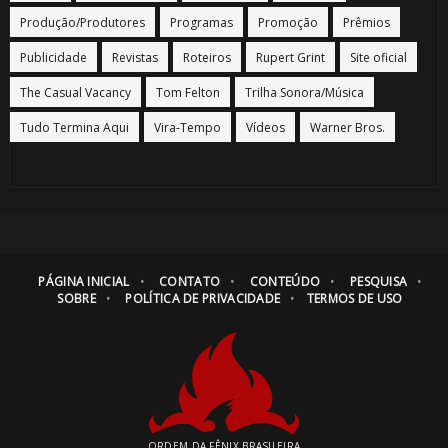
Produção/Produtores
Programas
Promoção
Prêmios
Publicidade
Revistas
Roteiros
Rupert Grint
Site oficial
The Casual Vacancy
Tom Felton
Trilha Sonora/Música
Tudo Termina Aqui
Vira-Tempo
Vídeos
Warner Bros.
PÁGINA INICIAL
CONTATO
CONTEÚDO
PESQUISA
SOBRE
POLÍTICA DE PRIVACIDADE
TERMOS DE USO
ORDEM DA FÊNIX BRASILEIRA