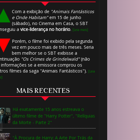
🎈
Com a exibição de
"Animais Fantásticos
e Onde Habitam"
em 15 de junho
(sábado), no Cinema em Casa, o SBT
nseguiu a
vice-liderança no horário
.
[Leia mais]
Porém, o filme foi exibido pela segunda
vez em pouco mais de três meses. Seria
bem melhor se o SBT exibisse a
🎈
ntinuação
"Os Crimes de Grindelwald"
(não
 informações se a emissora comprou os
tros filmes da saga "Animais Fantásticos").
[Leia
s]
MAIS RECENTES
🎂
🎈
⚡
Há exatamente 15 anos estreava o
último filme de "Harry Potter", "Relíquias
da Morte - Parte 2"
"À Procura de Harry: A Arte Por Trás da