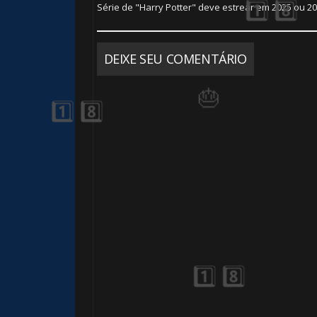
Série de "Harry Potter" deve estrear em 2025 ou 2
DEIXE SEU COMENTÁRIO
🎈
1️⃣ 8
⚡