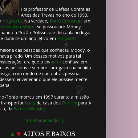
Foi professor de Defesa Contra as
Artes das Trevas no ano de 1993,
m
Hogwarts
. Na verdade,
Bartô Crouch Jr.
, um
mensal da Morte
, se passou por Moody,
mando a Poção Polissuco e deu aula no lugar
le durante um ano letivo em
Hogwarts
.
maioria das pessoas que conheceu Moody, o
hava pirado. Um desses motivos para tal
nsideração, era que o ex-
auror
confiava em
ucas pessoas e sempre carregava sua bebida
nsigo, com medo de que outras pessoas
dessem envenenar o que ele possivelmente
beria.
ho-Tonto morreu em 1997 durante a missão
 transportar
Harry
da casa dos
Dursley
para A
ca, da
Família Weasley
.
[Continuar lendo...]
▲
▼
ALTOS E BAIXOS