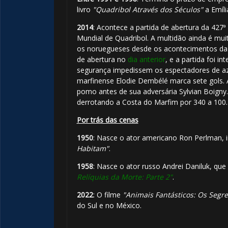
🎂
livro
"Quadribol Através dos Séculos"
a Emíli
2014
: Acontece a partida de abertura da 427
Mundial de Quadribol. A multidão ainda é mui
os noruegueses desde os acontecimentos da
de abertura no
dia anterior
, e a partida foi i
segurança impedissem os espectadores de azar
marfinense Elodie Dembélé marca sete gols. 
pomo antes de sua adversária Sylvian Boigny
derrotando a Costa do Marfim por 340 a 100.
1️⃣ 8️⃣
Por trás das cenas
1950
: Nasce o ator americano Ron Perlman, 
Habitam"
.
1958
: Nasce o ator russo Andrei Daniluk, qu
🎂
Relíquias da Morte: Parte 2"
.
️⃣ 8️⃣
2022
: O filme
"Animais Fantásticos: Os Seg
do Sul e no México.