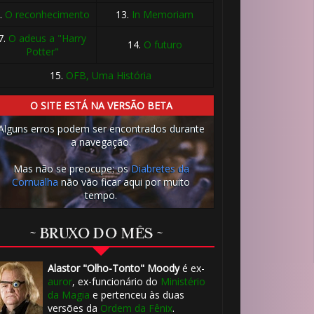
.
O reconhecimento
13.
In Memoriam
🎈
7.
O adeus a "Harry
14.
O futuro
Potter"
15.
OFB, Uma História
O SITE ESTÁ NA VERSÃO BETA
Alguns erros podem ser encontrados durante
a navegação.
Mas não se preocupe: os
Diabretes da
Cornualha
não vão ficar aqui por muito
tempo.
~ BRUXO DO MÊS ~
Alastor "Olho-Tonto" Moody
é ex-
auror
, ex-funcionário do
Ministério
da Magia
e pertenceu às duas
versões da
Ordem da Fênix
.