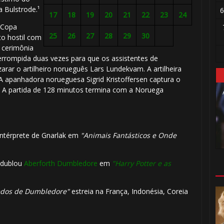
a Bulstrode.¹
6
17
18
19
20
21
22
23
24
ª Copa
25
26
27
28
29
30
to hostil com
 cerimônia
nterrompida duas vezes para que os assistentes de
ar o artilheiro norueguês Lars Lundekvam. A artilheira
A apanhadora norueguesa Sigrid Kristoffersen captura o
. A partida de 128 minutos termina com a Noruega
⚡
intérprete de Gnarlak em
"Animais Fantásticos e Onde
e dublou
Aberforth Dumbledore
em
"Harry Potter e as
redos de Dumbledore"
estreia na França, Indonésia, Coreia