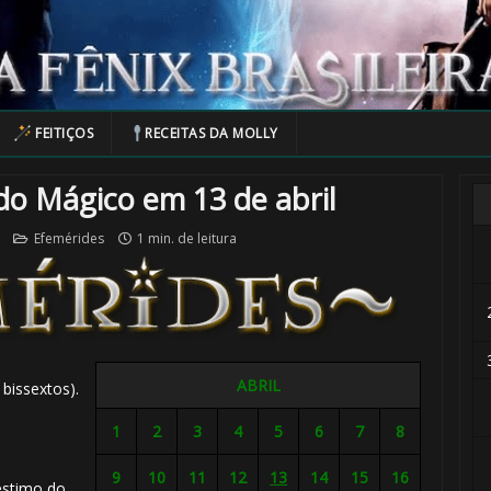
FEITIÇOS
RECEITAS DA MOLLY
o Mágico em 13 de abril
Efemérides
1 min. de leitura
ABRIL
bissextos).
1
2
3
4
5
6
7
8
️⃣
9
10
11
12
13
14
15
16
éstimo do