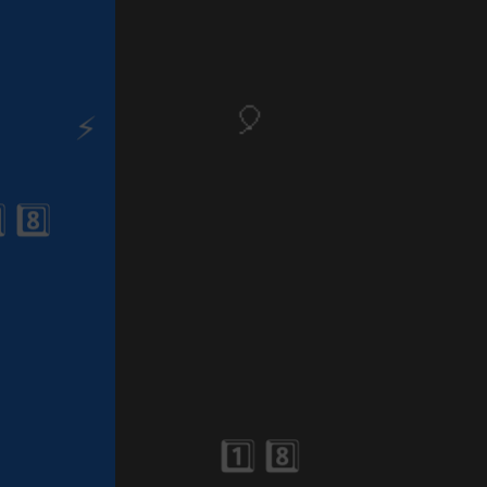
⚡
1️⃣ 8️⃣
🎈
🎈
⚡