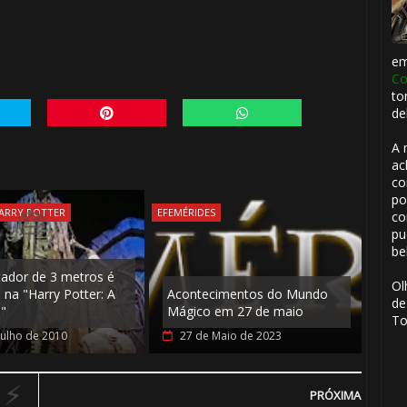
e
Co
to
de
1️⃣ 8️⃣
A 
ac
co
po
HARRY POTTER
EFEMÉRIDES
co
pu
be
dor de 3 metros é
Ol
🎈
 na "Harry Potter: A
Acontecimentos do Mundo
de
"
Mágico em 27 de maio
To
Julho de 2010
27 de Maio de 2023
🎈
PRÓXIMA