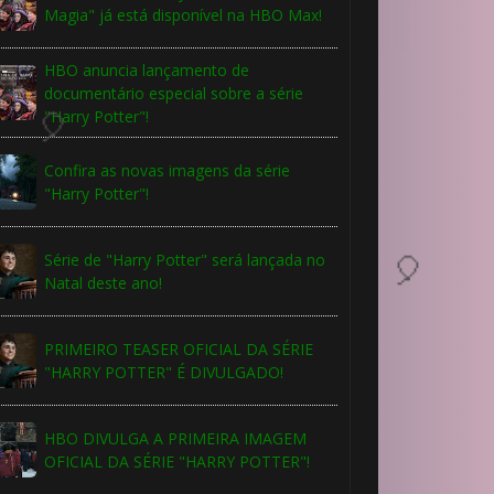
Magia" já está disponível na HBO Max!
HBO anuncia lançamento de
documentário especial sobre a série
"Harry Potter"!
1️⃣ 8️⃣
Confira as novas imagens da série
"Harry Potter"!
Série de "Harry Potter" será lançada no
Natal deste ano!
PRIMEIRO TEASER OFICIAL DA SÉRIE
1️⃣ 8️⃣
"HARRY POTTER" É DIVULGADO!
HBO DIVULGA A PRIMEIRA IMAGEM
OFICIAL DA SÉRIE "HARRY POTTER"!