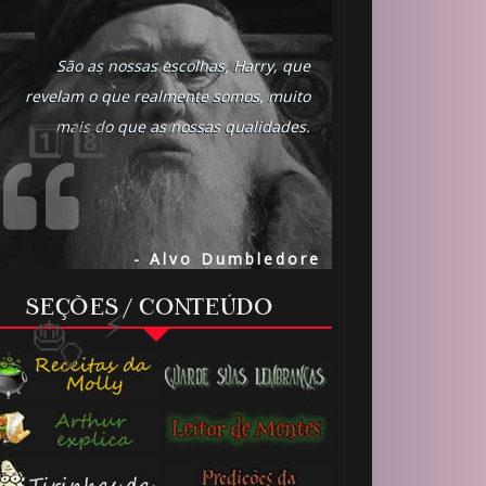
🎂
São as nossas escolhas, Harry, que
revelam o que realmente somos, muito
mais do que as nossas qualidades.
- Alvo Dumbledore
SEÇÕES / CONTEÚDO
1