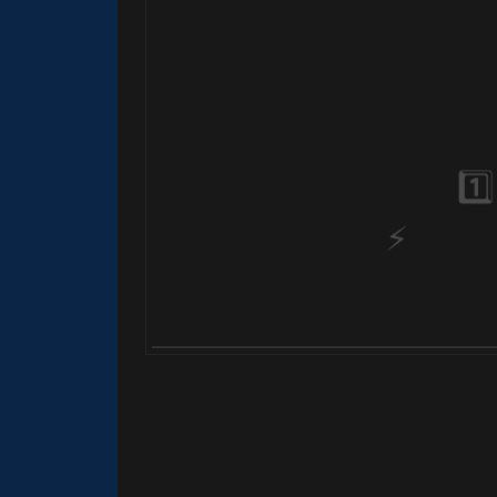
1️⃣ 8️⃣