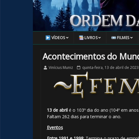
VÍDEOS
LIVROS
FILMES
Acontecimentos do Mund
Vinícius Muniz
quinta-feira, 13 de abril de 2023
🎈
13 de abril
é o 103º dia do ano (104º em anos 
Faltam 262 dias para terminar o ano.
1️⃣ 8
Eventos
Entre 1991 e 1998
: Termina o prazo de empr