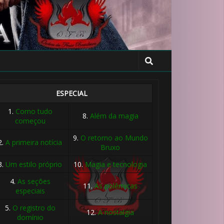
ESPECIAL
1.
Como tudo
8.
Além da magia
começou
9.
O retorno ao Mundo
2.
A primeira notícia
Bruxo
3.
Um estilo próprio
10.
Magia e tecnologia
⚡
4.
As seções
11.
As polêmicas
especiais
5.
O registro do
12.
A nostalgia
domínio