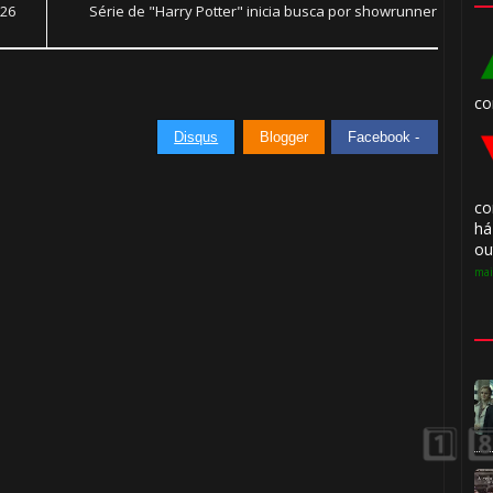
026
Série de "Harry Potter" inicia busca por showrunner
co
🎂
Disqus
Blogger
Facebook -
🎂
co
há
ou
mai
️⃣