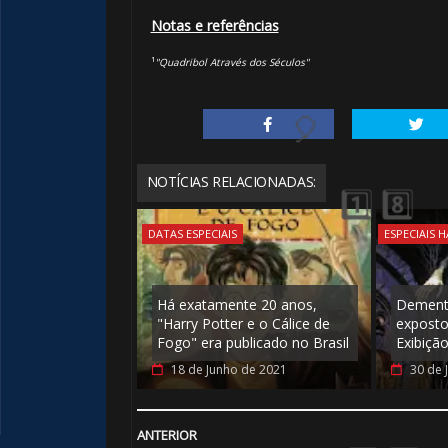
Notas e referências
¹
"Quadribol Através dos Séculos"
1️⃣ 8️⃣
NOTÍCIAS RELACIONADAS:
DATAS ESPECIAIS
ESPECIAIS 
Há exatamente 20 anos,
Dementa
"Harry Potter e o Cálice de
exposto
Fogo" era publicado no Brasil
Exibição
18 de Junho de 2021
30 de 
ANTERIOR