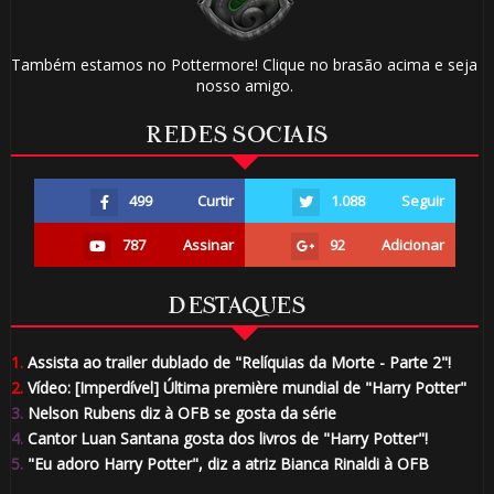
Também estamos no Pottermore! Clique no brasão acima e seja
nosso amigo.
REDES SOCIAIS
499
Curtir
1.088
Seguir
787
Assinar
92
Adicionar
DESTAQUES
1.
Assista ao trailer dublado de "Relíquias da Morte - Parte 2"!
2.
Vídeo: [Imperdível] Última première mundial de "Harry Potter"
3.
Nelson Rubens diz à OFB se gosta da série
4.
Cantor Luan Santana gosta dos livros de "Harry Potter"!
5.
"Eu adoro Harry Potter", diz a atriz Bianca Rinaldi à OFB