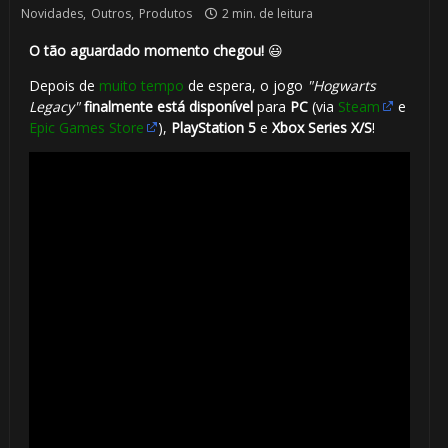
Novidades
,
Outros
,
Produtos
2 min. de leitura
O tão aguardado momento chegou!
😃
Depois de
muito tempo
de espera, o jogo
"Hogwarts
Legacy"
finalmente está disponível
para
PC
(via
Steam
e
Epic Games Store
),
PlayStation 5
e
Xbox Series X/S
!