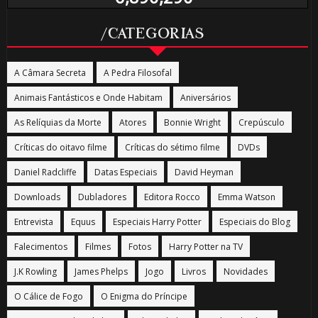
/CATEGORIAS
A Câmara Secreta
A Pedra Filosofal
Animais Fantásticos e Onde Habitam
Aniversários
As Relíquias da Morte
Atores
Bonnie Wright
Crepúsculo
Críticas do oitavo filme
Críticas do sétimo filme
DVDs
Daniel Radcliffe
Datas Especiais
David Heyman
Downloads
Dubladores
Editora Rocco
Emma Watson
Entrevista
Equus
Especiais Harry Potter
Especiais do Blog
Falecimentos
Filmes
Fotos
Harry Potter na TV
J.K Rowling
James Phelps
Jogo
Livros
Novidades
O Cálice de Fogo
O Enigma do Príncipe