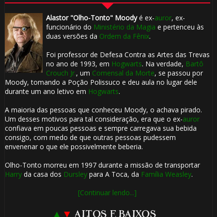
Alastor "Olho-Tonto" Moody
é ex-
auror
, ex-
funcionário do
Ministério da Magia
e pertenceu às
duas versões da
Ordem da Fênix
.
Foi professor de Defesa Contra as Artes das Trevas
no ano de 1993, em
Hogwarts
. Na verdade,
Bartô
Crouch Jr.
, um
Comensal da Morte
, se passou por
Moody, tomando a Poção Polissuco e deu aula no lugar dele
durante um ano letivo em
Hogwarts
.
A maioria das pessoas que conheceu Moody, o achava pirado.
Um desses motivos para tal consideração, era que o ex-
auror
confiava em poucas pessoas e sempre carregava sua bebida
consigo, com medo de que outras pessoas pudessem
envenenar o que ele possivelmente beberia.
Olho-Tonto morreu em 1997 durante a missão de transportar
Harry
da casa dos
Dursley
para A Toca, da
Família Weasley
.
[Continuar lendo...]
▲
▼
ALTOS E BAIXOS