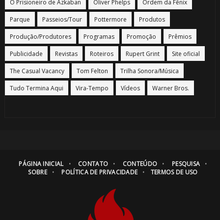
O Prisioneiro de Azkaban
Oliver Phelps
Ordem da Fênix
Parque
Passeios/Tour
Pottermore
Produtos
Produção/Produtores
Programas
Promoção
Prêmios
Publicidade
Revistas
Roteiros
Rupert Grint
Site oficial
The Casual Vacancy
Tom Felton
Trilha Sonora/Música
Tudo Termina Aqui
Vira-Tempo
Vídeos
Warner Bros.
PÁGINA INICIAL
CONTATO
CONTEÚDO
PESQUISA
SOBRE
POLÍTICA DE PRIVACIDADE
TERMOS DE USO