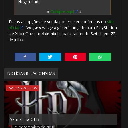
Hogsmeade.
»
Compre aqui
«
Todas as opções de venda podem ser conferidas no
site
oficial
.
"Hogwarts Legacy"
será lançado para PlayStation
4 e Xbox One em
4 de abril
e para Nintendo Switch em
25
de julho
.
NOTÍCIAS RELACIONADAS:
ESPECIAIS DO BLOG
Vem aí, na OFB...
21 de Setembro de 2010