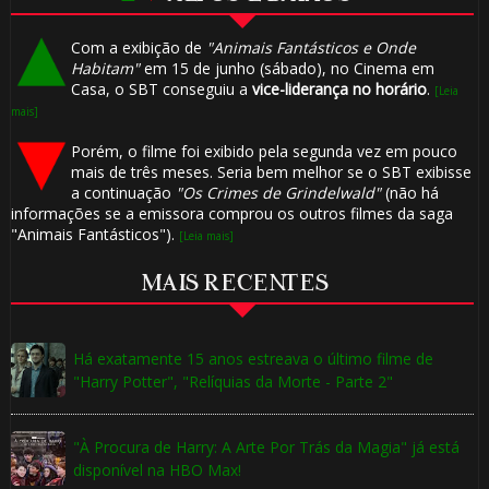
Com a exibição de
"Animais Fantásticos e Onde
Habitam"
em 15 de junho (sábado), no Cinema em
Casa, o SBT conseguiu a
vice-liderança no horário
.
[Leia
mais]
Porém, o filme foi exibido pela segunda vez em pouco
mais de três meses. Seria bem melhor se o SBT exibisse
a continuação
"Os Crimes de Grindelwald"
(não há
informações se a emissora comprou os outros filmes da saga
"Animais Fantásticos").
[Leia mais]
MAIS RECENTES
Há exatamente 15 anos estreava o último filme de
"Harry Potter", "Relíquias da Morte - Parte 2"
"À Procura de Harry: A Arte Por Trás da Magia" já está
disponível na HBO Max!