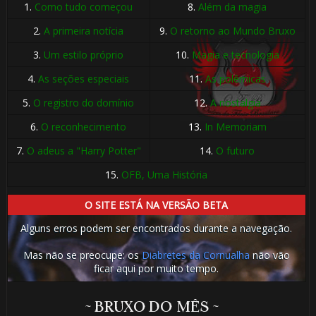
1.
Como tudo começou
8.
Além da magia
2.
A primeira notícia
9.
O retorno ao Mundo Bruxo
3.
Um estilo próprio
10.
Magia e tecnologia
4.
As seções especiais
11.
As polêmicas
5.
O registro do domínio
12.
A nostalgia
6.
O reconhecimento
13.
In Memoriam
7.
O adeus a "Harry Potter"
14.
O futuro
15.
OFB, Uma História
O SITE ESTÁ NA VERSÃO BETA
Alguns erros podem ser encontrados durante a navegação.
Mas não se preocupe: os
Diabretes da Cornualha
não vão
ficar aqui por muito tempo.
~ BRUXO DO MÊS ~