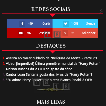
REDES SOCIAIS
⚡

499
Curtir
1.088
Seguir
787
Assinar
92
Adicionar
DESTAQUES
1.
Assista ao trailer dublado de "Relíquias da Morte - Parte 2"!
2.
Vídeo: [Imperdível] Última première mundial de "Harry Potter"
3.
Nelson Rubens diz à OFB se gosta da série
4.
Cantor Luan Santana gosta dos livros de "Harry Potter"!
5.
"Eu adoro Harry Potter", diz a atriz Bianca Rinaldi à OFB
🎈
MAIS LIDAS