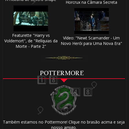
Horcrux na Câmara Secreta
Featurette "Harry vs
Vídeo: "Newt Scamander - Um
Voldemort", de "Relíquias da
Novo Herói para Uma Nova Era"
Morte - Parte 2"
1️⃣
8️⃣
POTTERMORE
1
8
Também estamos no Pottermore! Clique no brasão acima e seja
nosso amigo.