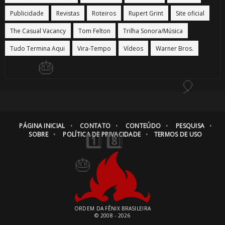
🎂
Publicidade
Revistas
Roteiros
Rupert Grint
Site oficial
The Casual Vacancy
Tom Felton
Trilha Sonora/Música
Tudo Termina Aqui
Vira-Tempo
Vídeos
Warner Bros.
1️⃣ 8️⃣
PÁGINA INICIAL
CONTATO
CONTEÚDO
PESQUISA
SOBRE
POLÍTICA DE PRIVACIDADE
TERMOS DE USO
⚡
⚡
ORDEM DA FÊNIX BRASILEIRA
© 2008 - 2026