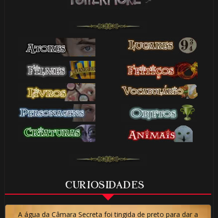
1️⃣ 8️⃣
🎈
1️⃣ 8️⃣
🎈
CURIOSIDADES
1️⃣ 8️⃣
A água da Câmara Secreta foi tingida de preto para dar a