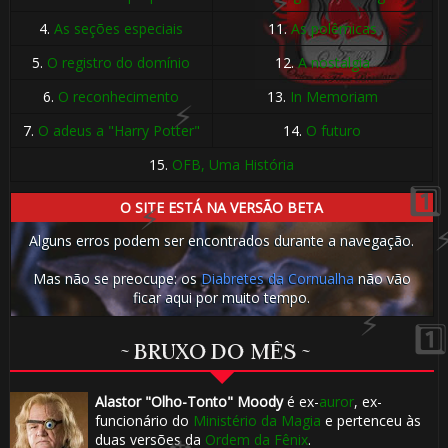
4.
As seções especiais
11.
As polêmicas
5.
O registro do domínio
12.
A nostalgia
6.
O reconhecimento
13.
In Memoriam
7.
O adeus a "Harry Potter"
14.
O futuro
15.
OFB, Uma História
O SITE ESTÁ NA VERSÃO BETA
Alguns erros podem ser encontrados durante a navegação.
Mas não se preocupe: os
Diabretes da Cornualha
não vão
ficar aqui por muito tempo.
⚡
~ BRUXO DO MÊS ~
Alastor "Olho-Tonto" Moody
é ex-
auror
, ex-
funcionário do
Ministério da Magia
e pertenceu às
duas versões da
Ordem da Fênix
.