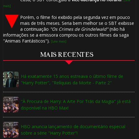
[Leia
mais]
Porém, o filme foi exibido pela segunda vez em pouco
mais de três meses. Seria bem melhor se o SBT exibisse
a continuação
"Os Crimes de Grindelwald"
(não há
informações se a emissora comprou os outros filmes da saga
"Animais Fantásticos").
[Leia mais]
MAIS RECENTES
Há exatamente 15 anos estreava o último filme de
"Harry Potter", "Relíquias da Morte - Parte 2"
"À Procura de Harry: A Arte Por Trás da Magia" já está
disponível na HBO Max!
1️⃣ 8️⃣
HBO anuncia lançamento de documentário especial
sobre a série "Harry Potter"!
⚡