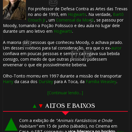
Foi professor de Defesa Contra as Artes das Trevas
no ano de 1993, em
Hogwarts
. Na verdade,
Bartô
Crouch Jr.
, um
Comensal da Morte
, se passou por
Moody, tomando a Poção Polissuco e deu aula no lugar dele
durante um ano letivo em
Hogwarts
.
A maioria das pessoas que conheceu Moody, o achava pirado.
Um desses motivos para tal consideração, era que o ex-
auror
confiava em poucas pessoas e sempre carregava sua bebida
consigo, com medo de que outras pessoas pudessem
envenenar o que ele possivelmente beberia.
1️⃣ 
Olho-Tonto morreu em 1997 durante a missão de transportar
Harry
da casa dos
Dursley
para A Toca, da
Família Weasley
.
[Continuar lendo...]
▲
▼
ALTOS E BAIXOS
Com a exibição de
"Animais Fantásticos e Onde
Habitam"
em 15 de junho (sábado), no Cinema em
Casa, o SBT conseguiu a
vice-liderança no horário
.