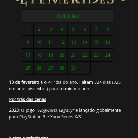
FEVEREIRO
1
2
3
4
5
6
7
8
9
10
11
12
13
14
15
16
17
18
19
20
21
22
23
24
25
26
27
28
29
10 de fevereiro
é o 41º dia do ano. Faltam 324 dias (325
em anos bissextos) para terminar o ano.
🎈
Por trás das cenas
2023
: O jogo
"Hogwarts Legacy"
é lançado globalmente
para PlayStation 5 e Xbox Series X/S¹.