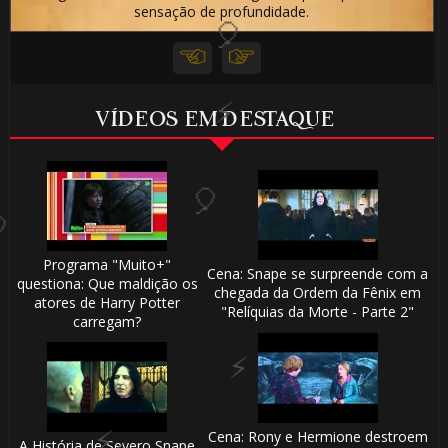
sensação de profundidade.
VÍDEOS EM DESTAQUE
1️⃣ 8️⃣
1️⃣ 8️⃣
Programa "Muito+"
Cena: Snape se surpreende com a
questiona: Que maldição os
chegada da Ordem da Fênix em
⚡
atores de Harry Potter
"Relíquias da Morte - Parte 2"
carregam?
Cena: Rony e Hermione destroem
A História de Severo Snape