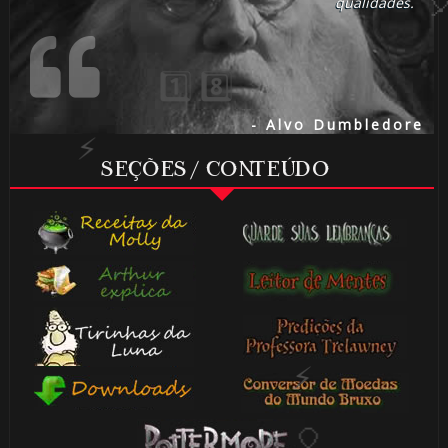
qualidades.
🎈
- Alvo Dumbledore
SEÇÕES / CONTEÚDO
⚡
⚡
⚡