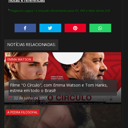
Notas e referências
¹
"Hogwarts Legacy" é lançado oficialmente para PC, PS5 e Xbox Series X/S!
1️⃣ 8️⃣
🎈
NOTÍCIAS RELACIONADAS:
1️⃣ 8️⃣
EMMA WATSON
Filme "O Círculo", com Emma Watson e Tom Hanks,
estreia em todo o Brasil!
22 de Junho de 2017
A PEDRA FILOSOFAL