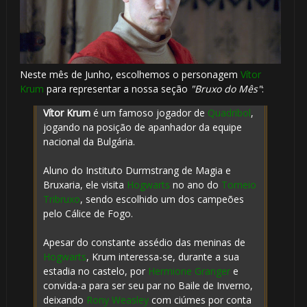
Neste mês de Junho, escolhemos o personagem
Vítor
Krum
para representar a nossa seção
"Bruxo do Mês"
:
Vítor Krum
é um famoso jogador de
Quadribol
,
jogando na posição de apanhador da equipe
nacional da Bulgária.
Aluno do Instituto Durmstrang de Magia e
Bruxaria, ele visita
Hogwarts
no ano do
Torneio
Tribruxo
, sendo escolhido um dos campeões
pelo Cálice de Fogo.
Apesar do constante assédio das meninas de
Hogwarts
, Krum interessa-se, durante a sua
estadia no castelo, por
Hermione Granger
e
convida-a para ser seu par no Baile de Inverno,
deixando
Rony Weasley
com ciúmes por conta