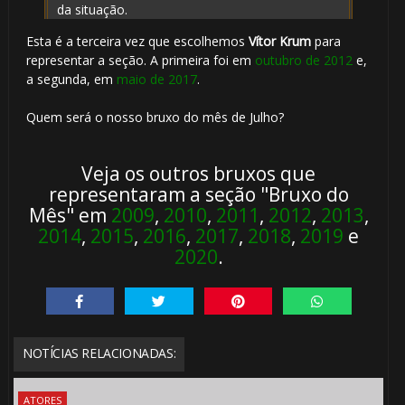
da situação.
Esta é a terceira vez que escolhemos
Vítor Krum
para
representar a seção. A primeira foi em
outubro de 2012
e,
a segunda, em
maio de 2017
.
Quem será o nosso bruxo do mês de Julho?
Veja os outros bruxos que
🎈
🎂
representaram a seção "Bruxo do
Mês" em
2009
,
2010
,
2011
,
2012
,
2013
,
2014
,
2015
,
2016
,
2017
,
2018
,
2019
e
2020
.
1️⃣ 8️⃣
⚡
NOTÍCIAS RELACIONADAS:
ATORES