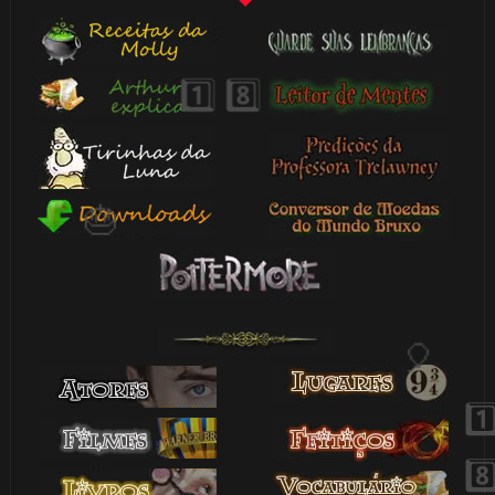
🎂
🎈
🎈