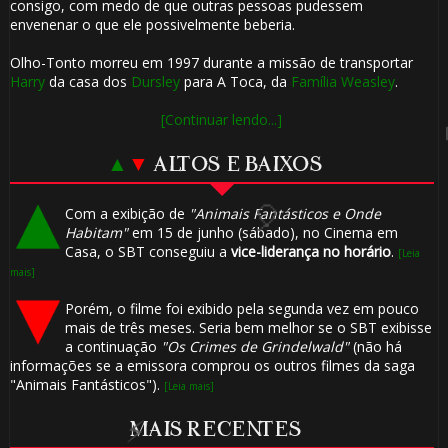
consigo, com medo de que outras pessoas pudessem
envenenar o que ele possivelmente beberia.
Olho-Tonto morreu em 1997 durante a missão de transportar
Harry
da casa dos
Dursley
para A Toca, da
Família Weasley
.
🎂
[Continuar lendo...]
▲
▼
ALTOS E BAIXOS
Com a exibição de
"Animais Fantásticos e Onde
Habitam"
em 15 de junho (sábado), no Cinema em
Casa, o SBT conseguiu a
vice-liderança no horário
.
[Leia
mais]
🎈
Porém, o filme foi exibido pela segunda vez em pouco
mais de três meses. Seria bem melhor se o SBT exibisse
a continuação
"Os Crimes de Grindelwald"
(não há
🎈
informações se a emissora comprou os outros filmes da saga
"Animais Fantásticos").
[Leia mais]
MAIS RECENTES