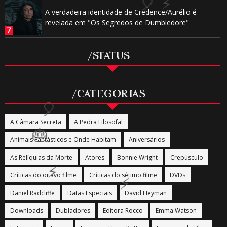
1️⃣ 8️⃣
1️⃣ 8️⃣
A verdadeira identidade de Credence/Aurélio é
revelada em "Os Segredos de Dumbledore"
/STATUS
/CATEGORIAS
A Câmara Secreta
A Pedra Filosofal
Animais Fantásticos e Onde Habitam
Aniversários
As Relíquias da Morte
Atores
Bonnie Wright
Crepúsculo
Críticas do oitavo filme
Críticas do sétimo filme
DVDs
Daniel Radcliffe
Datas Especiais
David Heyman
⚡
Downloads
Dubladores
Editora Rocco
Emma Watson