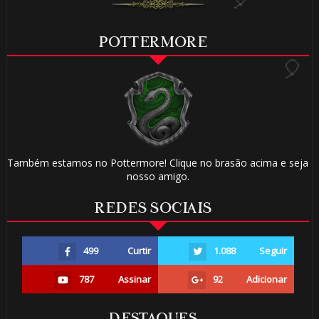
🎂
POTTERMORE
Também estamos no Pottermore! Clique no brasão acima e seja
nosso amigo.
⚡
🎈
REDES SOCIAIS
499
Curtir
1.088
Seguir
787
Assinar
92
Adicionar