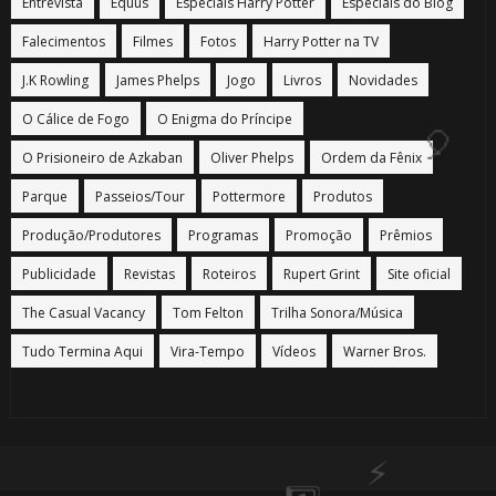
Entrevista
Equus
Especiais Harry Potter
Especiais do Blog
🎂
Falecimentos
Filmes
Fotos
Harry Potter na TV
⚡
J.K Rowling
James Phelps
Jogo
Livros
Novidades
O Cálice de Fogo
O Enigma do Príncipe
O Prisioneiro de Azkaban
Oliver Phelps
Ordem da Fênix
Parque
Passeios/Tour
Pottermore
Produtos
Produção/Produtores
Programas
Promoção
Prêmios
Publicidade
Revistas
Roteiros
Rupert Grint
Site oficial
The Casual Vacancy
Tom Felton
Trilha Sonora/Música
Tudo Termina Aqui
Vira-Tempo
Vídeos
Warner Bros.
1️⃣ 8
🎈