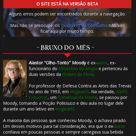
O SITE ESTÁ NA VERSÃO BETA
Alguns erros podem ser encontrados durante a navegação.
Mas não se preocupe: os
Diabretes da Cornualha
não vão
ficar aqui por muito tempo.
~ BRUXO DO MÊS ~
Alastor "Olho-Tonto" Moody
é ex-
auror
, ex-
funcionário do
Ministério da Magia
e pertenceu às
duas versões da
Ordem da Fênix
.
Foi professor de Defesa Contra as Artes das Trevas
no ano de 1993, em
Hogwarts
. Na verdade,
Bartô
Crouch Jr.
, um
Comensal da Morte
, se passou por
Moody, tomando a Poção Polissuco e deu aula no lugar dele
durante um ano letivo em
Hogwarts
.
🎈
A maioria das pessoas que conheceu Moody, o achava pirado.
Um desses motivos para tal consideração, era que o ex-
auror
confiava em poucas pessoas e sempre carregava sua bebida