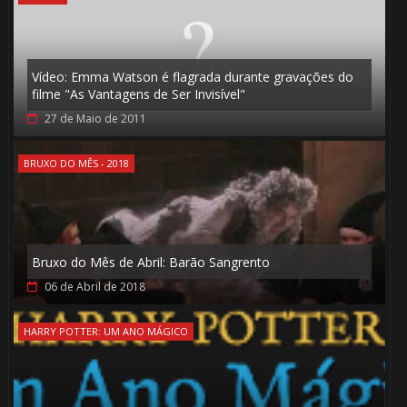
️⃣
Vídeo: Emma Watson é flagrada durante gravações do
filme "As Vantagens de Ser Invisível"
27 de Maio de 2011
BRUXO DO MÊS - 2018
Bruxo do Mês de Abril: Barão Sangrento
06 de Abril de 2018
🎂
HARRY POTTER: UM ANO MÁGICO