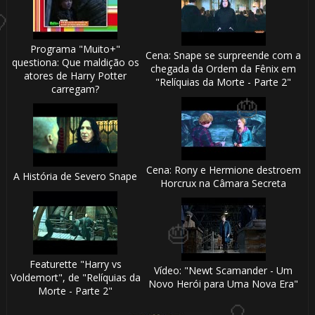
1️⃣ 8️⃣
Programa "Muito+"
Cena: Snape se surpreende com a
questiona: Que maldição os
chegada da Ordem da Fênix em
atores de Harry Potter
"Relíquias da Morte - Parte 2"
carregam?
Cena: Rony e Hermione destroem
A História de Severo Snape
Horcrux na Câmara Secreta
⚡
Featurette "Harry vs
Vídeo: "Newt Scamander - Um
Voldemort", de "Relíquias da
Novo Herói para Uma Nova Era"
Morte - Parte 2"