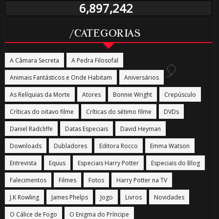
🎂
6,897,242
/CATEGORIAS
A Câmara Secreta
A Pedra Filosofal
Animais Fantásticos e Onde Habitam
Aniversários
⚡
As Relíquias da Morte
Atores
Bonnie Wright
Crepúsculo
🎂
🎂
Críticas do oitavo filme
Críticas do sétimo filme
DVDs
Daniel Radcliffe
Datas Especiais
David Heyman
Downloads
Dubladores
Editora Rocco
Emma Watson
🎂
Entrevista
Equus
Especiais Harry Potter
Especiais do Blog
Falecimentos
Filmes
Fotos
Harry Potter na TV
1️⃣ 8
J.K Rowling
James Phelps
Jogo
Livros
Novidades
O Cálice de Fogo
O Enigma do Príncipe