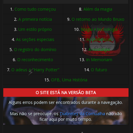
1️⃣ 8️⃣
1️⃣ 8️⃣
1.
Como tudo começou
8.
Além da magia
2.
A primeira notícia
9.
O retorno ao Mundo Bruxo
3.
Um estilo próprio
10.
Magia e tecnologia
4.
As seções especiais
11.
As polêmicas
5.
O registro do domínio
12.
A nostalgia
6.
O reconhecimento
13.
In Memoriam
7.
O adeus a "Harry Potter"
14.
O futuro
15.
OFB, Uma História
O SITE ESTÁ NA VERSÃO BETA
Alguns erros podem ser encontrados durante a navegação.
Mas não se preocupe: os
Diabretes da Cornualha
não vão
ficar aqui por muito tempo.