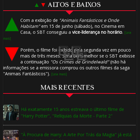
▲
▼
ALTOS E BAIXOS
Com a exibição de
"Animais Fantásticos e Onde
Habitam"
em 15 de junho (sábado), no Cinema em
Casa, o SBT conseguiu a
vice-liderança no horário
.
[Leia
mais]
Porém, o filme foi exibido pela segunda vez em pouco
1️⃣ 8️⃣
mais de três meses. Seria bem melhor se o SBT exibisse
a continuação
"Os Crimes de Grindelwald"
(não há
informações se a emissora comprou os outros filmes da saga
"Animais Fantásticos").
🎂
[Leia mais]
⚡
🎈
MAIS RECENTES
Há exatamente 15 anos estreava o último filme de
"Harry Potter", "Relíquias da Morte - Parte 2"
🎂
"À Procura de Harry: A Arte Por Trás da Magia" já está