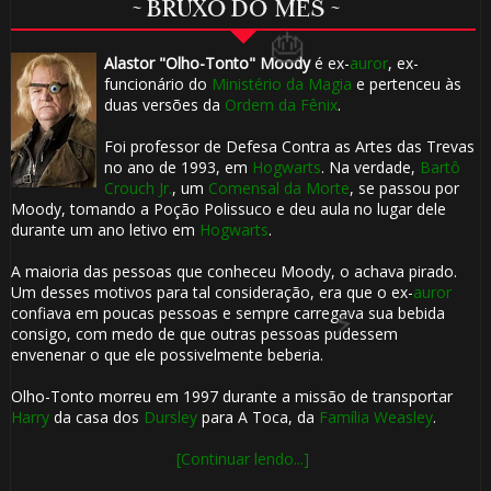
~ BRUXO DO MÊS ~
⚡
 8️⃣
Alastor "Olho-Tonto" Moody
é ex-
auror
, ex-
funcionário do
Ministério da Magia
e pertenceu às
duas versões da
Ordem da Fênix
.
Foi professor de Defesa Contra as Artes das Trevas
no ano de 1993, em
Hogwarts
. Na verdade,
Bartô
Crouch Jr.
, um
Comensal da Morte
, se passou por
Moody, tomando a Poção Polissuco e deu aula no lugar dele
durante um ano letivo em
Hogwarts
.
⚡
A maioria das pessoas que conheceu Moody, o achava pirado.
Um desses motivos para tal consideração, era que o ex-
auror
confiava em poucas pessoas e sempre carregava sua bebida
🎈
consigo, com medo de que outras pessoas pudessem
🎈
envenenar o que ele possivelmente beberia.
Olho-Tonto morreu em 1997 durante a missão de transportar
Harry
da casa dos
Dursley
para A Toca, da
Família Weasley
.
[Continuar lendo...]