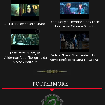
Cena: Rony e Hermione destroem
A História de Severo Snape
⚡
Horcrux na Câmara Secreta
🎂
Featurette "Harry vs
Vídeo: "Newt Scamander - Um
Voldemort", de "Relíquias da
Novo Herói para Uma Nova Era"
Morte - Parte 2"
🎈
POTTERMORE