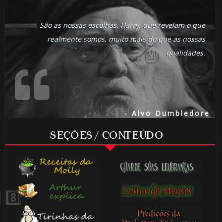
São as nossas escolhas, Harry, que revelam o que
realmente somos, muito mais do que as nossas
qualidades.
🎂
⚡
- Alvo Dumbledore
1️⃣ 8️⃣
SEÇÕES / CONTEÚDO
🎈