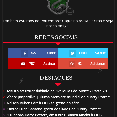
Também estamos no Pottermore! Clique no brasão acima e seja
nosso amigo.
REDES SOCIAIS
499
Curtir
1.088
Seguir
🎈
787
Assinar
92
Adicionar
DESTAQUES
1.
Assista ao trailer dublado de "Relíquias da Morte - Parte 2"!
2.
Vídeo: [Imperdível] Última première mundial de "Harry Potter"
3.
Nelson Rubens diz à OFB se gosta da série
4.
Cantor Luan Santana gosta dos livros de "Harry Potter"!
5.
"Eu adoro Harry Potter", diz a atriz Bianca Rinaldi à OFB