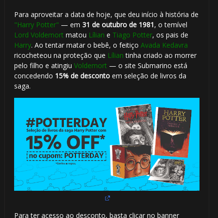
Para aproveitar a data de hoje, que deu início à história de
"Harry Potter"
— em
31 de outubro de 1981
, o temível
Lord Voldemort
matou
Lílian
e
Tiago Potter
, os pais de
Harry
. Ao tentar matar o bebê, o feitiço
Avada Kedavra
ricocheteou na proteção que
Lílian
tinha criado ao morrer
pelo filho e atingiu
Voldemort
— o site Submarino está
concedendo
15% de desconto
em seleção de livros da
saga.
Para ter acesso ao desconto, basta clicar no banner