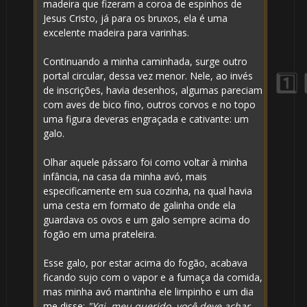
madeira que fizeram a coroa de espinhos de
Jesus Cristo, já para os bruxos, ela é uma
excelente madeira para varinhas.
Continuando a minha caminhada, surge outro
portal circular, dessa vez menor. Nele, ao invés
de inscrições, havia desenhos, algumas pareciam
com aves de bico fino, outros corvos e no topo
uma figura deveras engraçada e cativante: um
galo.
1️⃣ 8️⃣
Olhar aquele pássaro foi como voltar à minha
⚡
infância, na casa da minha avó, mais
especificamente em sua cozinha, na qual havia
uma cesta em formato de galinha onde ela
guardava os ovos e um galo sempre acima do
🎂
fogão em uma prateleira.
Esse galo, por estar acima do fogão, acabava
ficando sujo com o vapor e a fumaça da comida,
⚡
mas minha avó mantinha ele limpinho e um dia
me disse:
"Ygi, meu querido, você deve achar