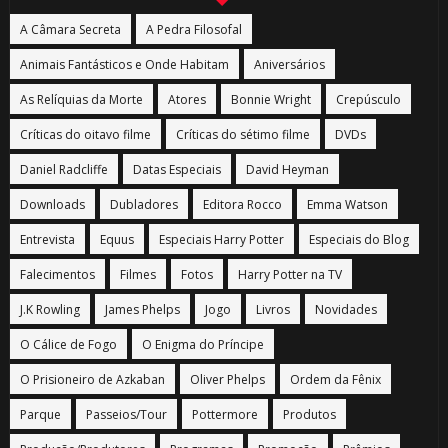
A Câmara Secreta
A Pedra Filosofal
Animais Fantásticos e Onde Habitam
Aniversários
As Relíquias da Morte
Atores
Bonnie Wright
Crepúsculo
Críticas do oitavo filme
Críticas do sétimo filme
DVDs
Daniel Radcliffe
Datas Especiais
David Heyman
Downloads
Dubladores
Editora Rocco
Emma Watson
Entrevista
Equus
Especiais Harry Potter
Especiais do Blog
Falecimentos
Filmes
Fotos
Harry Potter na TV
J.K Rowling
James Phelps
Jogo
Livros
Novidades
O Cálice de Fogo
O Enigma do Príncipe
O Prisioneiro de Azkaban
Oliver Phelps
Ordem da Fênix
Parque
Passeios/Tour
Pottermore
Produtos