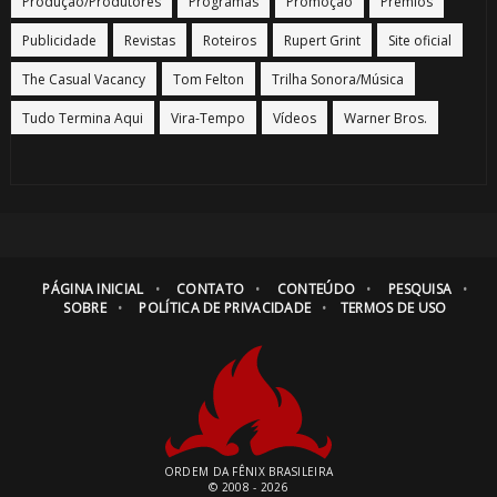
Produção/Produtores
Programas
Promoção
Prêmios
Publicidade
Revistas
Roteiros
Rupert Grint
Site oficial
The Casual Vacancy
Tom Felton
Trilha Sonora/Música
Tudo Termina Aqui
Vira-Tempo
Vídeos
Warner Bros.
PÁGINA INICIAL
CONTATO
CONTEÚDO
PESQUISA
SOBRE
POLÍTICA DE PRIVACIDADE
TERMOS DE USO
ORDEM DA FÊNIX BRASILEIRA
© 2008 - 2026