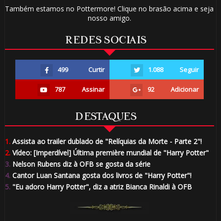
Também estamos no Pottermore! Clique no brasão acima e seja
nosso amigo.
REDES SOCIAIS
499
Curtir
1.088
Seguir
787
Assinar
92
Adicionar
DESTAQUES
1.
Assista ao trailer dublado de "Relíquias da Morte - Parte 2"!
2.
Vídeo: [Imperdível] Última première mundial de "Harry Potter"
3.
Nelson Rubens diz à OFB se gosta da série
4.
Cantor Luan Santana gosta dos livros de "Harry Potter"!
5.
"Eu adoro Harry Potter", diz a atriz Bianca Rinaldi à OFB