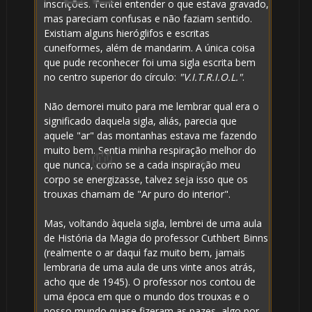
inscrições. Tentei entender o que estava gravado,
mas pareciam confusas e não faziam sentido.
Existiam alguns hieróglifos e escritas
cuneiformes, além de mandarim. A única coisa
que pude reconhecer foi uma sigla escrita bem
no centro superior do círculo:
"V.I.T.R.I.O.L."
.
Não demorei muito para me lembrar qual era o
significado daquela sigla, aliás, parecia que
aquele "ar" das montanhas estava me fazendo
muito bem. Sentia minha respiração melhor do
que nunca, como se a cada inspiração meu
corpo se energizasse, talvez seja isso que os
trouxas chamam de "Ar puro do interior".
Mas, voltando àquela sigla, lembrei de uma aula
de História da Magia do professor Cuthbert Binns
🎈
(realmente o ar daqui faz muito bem, jamais
lembraria de uma aula de uns vinte anos atrás,
acho que de 1945). O professor nos contou de
uma época em que o mundo dos trouxas e o
nosso mundo quase fizeram as pazes, algo por