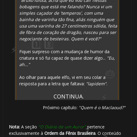
"Bruxo idiota, acha que eu vou cair nessas
bobagens que está me falando? Nunca vi um
simples caçador de 'temperos', com uma
bainha de varinha tão fina, aliás ninguém que
usa uma varinha de 27 centímetros sólida, feita
de fibra de coração de dragão, nasceu para ser
negociante de besteiras. Quem é você?"
Fiquei surpreso com a mudança de humor da
criatura e só fui capaz de quase dizer algo...
"Eu,
ah..."
Ao olhar para aquele elfo, vi em seu colar a
resposta para a letra que faltava:
"lapidem"
.
CONTINUA.
Próximo capítulo:
"Quem é o Maclaoud?"
Nota:
A seção
"O Diário de um Auror"
pertence
exclusivamente à
Ordem da Fênix Brasileira
. O conteúdo