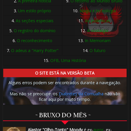
2.
A primeira notícia
9.
O retorno ao Mundo Bruxo
3.
Um estilo próprio
10.
Magia e tecnologia
4.
As seções especiais
11.
As polêmicas
5.
O registro do domínio
12.
A nostalgia
6.
O reconhecimento
13.
In Memoriam
7.
O adeus a "Harry Potter"
14.
O futuro
15.
OFB, Uma História
O SITE ESTÁ NA VERSÃO BETA
Alguns erros podem ser encontrados durante a navegação.
Mas não se preocupe: os
Diabretes da Cornualha
não vão
ficar aqui por muito tempo.
~ BRUXO DO MÊS ~
Alastor "Olho-Tonto" Moody
é ex-
auror
, ex-