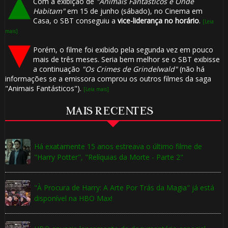
Com a exibição de
"Animais Fantásticos e Onde
Habitam"
em 15 de junho (sábado), no Cinema em
Casa, o SBT conseguiu a
vice-liderança no horário
.
[Leia
mais]
Porém, o filme foi exibido pela segunda vez em pouco
mais de três meses. Seria bem melhor se o SBT exibisse
a continuação
"Os Crimes de Grindelwald"
(não há
informações se a emissora comprou os outros filmes da saga
"Animais Fantásticos").
[Leia mais]
MAIS RECENTES
Há exatamente 15 anos estreava o último filme de
"Harry Potter", "Relíquias da Morte - Parte 2"
"À Procura de Harry: A Arte Por Trás da Magia" já está
disponível na HBO Max!