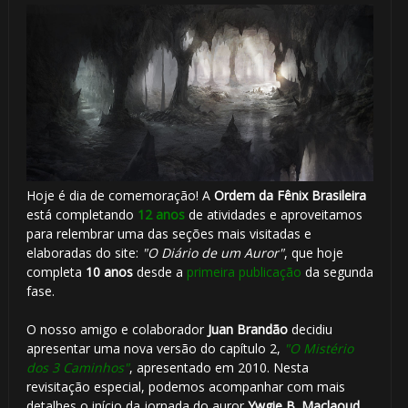
1️
Hoje é dia de comemoração! A
Ordem da Fênix Brasileira
está completando
12 anos
de atividades e aproveitamos
para relembrar uma das seções mais visitadas e
elaboradas do site:
"O Diário de um Auror"
, que hoje
completa
10 anos
desde a
primeira publicação
da segunda
fase.
O nosso amigo e colaborador
Juan Brandão
decidiu
apresentar uma nova versão do capítulo 2,
"O Mistério
dos 3 Caminhos"
, apresentado em 2010. Nesta
revisitação especial, podemos acompanhar com mais
detalhes o início da jornada do auror
Ywgie B. Maclaoud