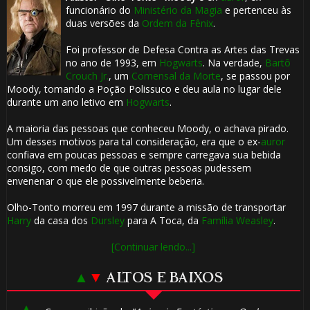
funcionário do
Ministério da Magia
e pertenceu às
duas versões da
Ordem da Fênix
.
Foi professor de Defesa Contra as Artes das Trevas
no ano de 1993, em
Hogwarts
. Na verdade,
Bartô
Crouch Jr.
, um
Comensal da Morte
, se passou por
Moody, tomando a Poção Polissuco e deu aula no lugar dele
durante um ano letivo em
Hogwarts
.
A maioria das pessoas que conheceu Moody, o achava pirado.
Um desses motivos para tal consideração, era que o ex-
auror
confiava em poucas pessoas e sempre carregava sua bebida
consigo, com medo de que outras pessoas pudessem
envenenar o que ele possivelmente beberia.
Olho-Tonto morreu em 1997 durante a missão de transportar
Harry
da casa dos
Dursley
para A Toca, da
Família Weasley
.
[Continuar lendo...]
▲
▼
ALTOS E BAIXOS