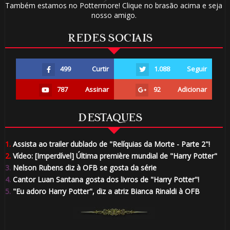
Também estamos no Pottermore! Clique no brasão acima e seja
1️⃣ 8️⃣
nosso amigo.
REDES SOCIAIS
🎂
499
Curtir
1.088
Seguir
787
Assinar
92
Adicionar
🎈
DESTAQUES
1.
Assista ao trailer dublado de "Relíquias da Morte - Parte 2"!
2.
Vídeo: [Imperdível] Última première mundial de "Harry Potter"
3.
Nelson Rubens diz à OFB se gosta da série
🎂
4.
Cantor Luan Santana gosta dos livros de "Harry Potter"!
🎈
⚡
5.
"Eu adoro Harry Potter", diz a atriz Bianca Rinaldi à OFB
⚡