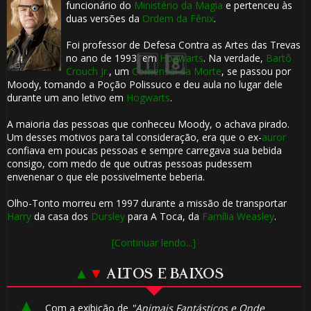
funcionário do
Ministério da Magia
e pertenceu às
duas versões da
Ordem da Fênix
.
⚡
Foi professor de Defesa Contra as Artes das Trevas
no ano de 1993, em
Hogwarts
. Na verdade,
Bartô
Crouch Jr.
, um
Comensal da Morte
, se passou por
Moody, tomando a Poção Polissuco e deu aula no lugar dele
durante um ano letivo em
Hogwarts
.
🎂
A maioria das pessoas que conheceu Moody, o achava pirado.
Um desses motivos para tal consideração, era que o ex-
auror
confiava em poucas pessoas e sempre carregava sua bebida
consigo, com medo de que outras pessoas pudessem
envenenar o que ele possivelmente beberia.
Olho-Tonto morreu em 1997 durante a missão de transportar
Harry
da casa dos
Dursley
para A Toca, da
Família Weasley
.
[Continuar lendo...]
▲
▼
ALTOS E BAIXOS
Com a exibição de
"Animais Fantásticos e Onde