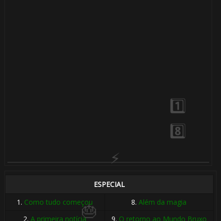
🎈
1️⃣ 8️⃣
ESPECIAL
1.
Como tudo começou
8.
Além da magia
2.
A primeira notícia
9.
O retorno ao Mundo Bruxo