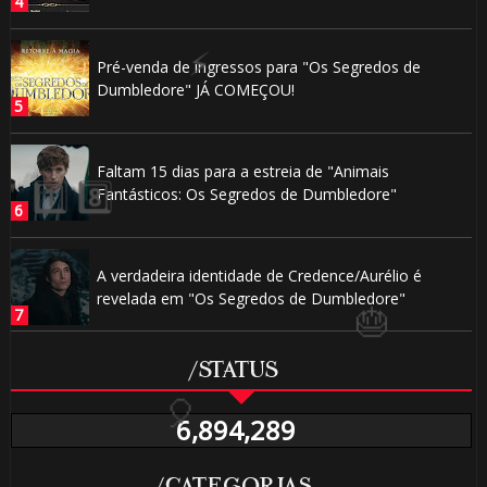
Pré-venda de ingressos para "Os Segredos de
Dumbledore" JÁ COMEÇOU!
🎂
1️
Faltam 15 dias para a estreia de "Animais
Fantásticos: Os Segredos de Dumbledore"
8️
A verdadeira identidade de Credence/Aurélio é
revelada em "Os Segredos de Dumbledore"
🎈
/STATUS
⚡
1️⃣ 8️⃣
6,894,289
🎈