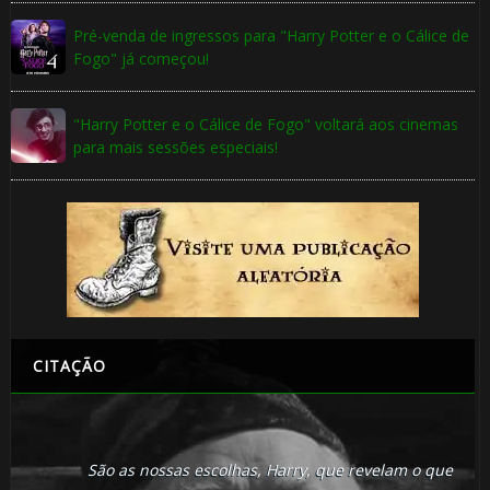
1️⃣ 8️⃣
Pré-venda de ingressos para "Harry Potter e o Cálice de
⚡
Fogo" já começou!
"Harry Potter e o Cálice de Fogo" voltará aos cinemas
🎈
para mais sessões especiais!
🎈
🎂
CITAÇÃO
São as nossas escolhas, Harry, que revelam o que