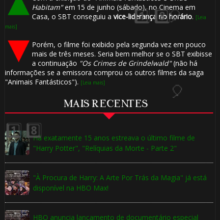
Habitam"
em 15 de junho (sábado), no Cinema em
Casa, o SBT conseguiu a
vice-liderança no horário
.
[Leia
mais]
Porém, o filme foi exibido pela segunda vez em pouco
mais de três meses. Seria bem melhor se o SBT exibisse
a continuação
"Os Crimes de Grindelwald"
(não há
informações se a emissora comprou os outros filmes da saga
"Animais Fantásticos").
[Leia mais]
MAIS RECENTES
Há exatamente 15 anos estreava o último filme de
"Harry Potter", "Relíquias da Morte - Parte 2"
"À Procura de Harry: A Arte Por Trás da Magia" já está
disponível na HBO Max!
⚡
HBO anuncia lançamento de documentário especial