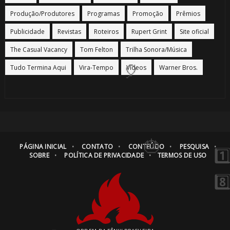
🎂
Produção/Produtores
Programas
Promoção
Prêmios
Publicidade
Revistas
Roteiros
Rupert Grint
Site oficial
⚡
The Casual Vacancy
Tom Felton
Trilha Sonora/Música
Tudo Termina Aqui
Vira-Tempo
Vídeos
Warner Bros.
🎈
🎈
PÁGINA INICIAL
CONTATO
CONTEÚDO
PESQUISA
SOBRE
POLÍTICA DE PRIVACIDADE
TERMOS DE USO