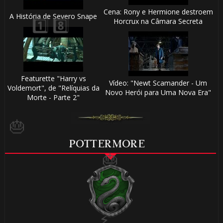
Cena: Rony e Hermione destroem
A História de Severo Snape
🎂
Horcrux na Câmara Secreta
Featurette "Harry vs
🎈
Vídeo: "Newt Scamander - Um
Voldemort", de "Relíquias da
Novo Herói para Uma Nova Era"
Morte - Parte 2"
POTTERMORE
⚡