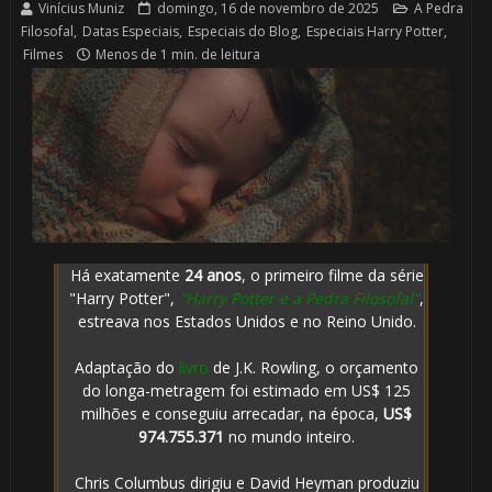
Vinícius Muniz
domingo, 16 de novembro de 2025
A Pedra
Filosofal
,
Datas Especiais
,
Especiais do Blog
,
Especiais Harry Potter
,
Filmes
Menos de 1 min. de leitura
Há exatamente
24 anos
, o primeiro filme da série
"Harry Potter",
"Harry Potter e a Pedra Filosofal"
,
estreava nos Estados Unidos e no Reino Unido.
Adaptação do
livro
de J.K. Rowling, o orçamento
do longa-metragem foi estimado em US$ 125
milhões e conseguiu arrecadar, na época,
US$
974.755.371
no mundo inteiro.
Chris Columbus dirigiu e David Heyman produziu