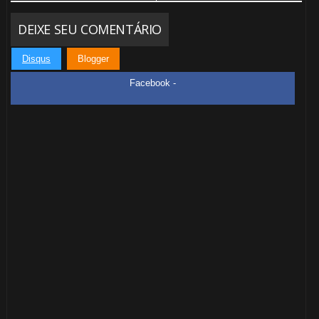
DEIXE SEU COMENTÁRIO
1️⃣
Disqus
Blogger
8️⃣
Facebook -
⚡
🎂