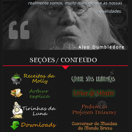
realmente somos, muito mais do que as nossas
qualidades.
⚡
- Alvo Dumbledore
SEÇÕES / CONTEÚDO
1️⃣ 8️⃣