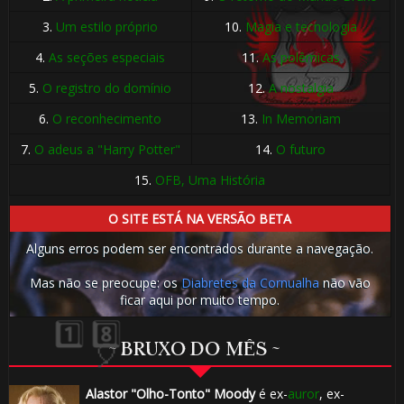
🎈
3.
Um estilo próprio
10.
Magia e tecnologia
4.
As seções especiais
11.
As polêmicas
5.
O registro do domínio
12.
A nostalgia
1️⃣ 8️⃣
6.
O reconhecimento
13.
In Memoriam
7.
O adeus a "Harry Potter"
14.
O futuro
15.
OFB, Uma História
O SITE ESTÁ NA VERSÃO BETA
Alguns erros podem ser encontrados durante a navegação.
Mas não se preocupe: os
Diabretes da Cornualha
não vão
ficar aqui por muito tempo.
~ BRUXO DO MÊS ~
Alastor "Olho-Tonto" Moody
é ex-
auror
, ex-