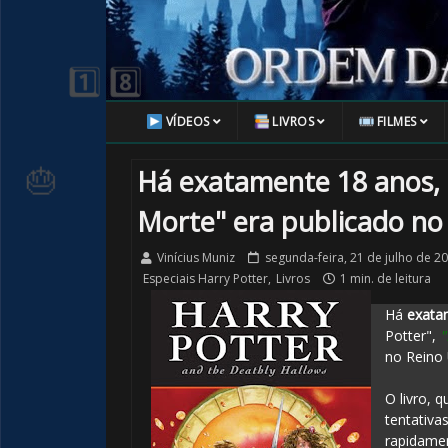
VÍDEOS
LIVROS
FILMES
Há exatamente 18 anos, "
Morte" era publicado no
Vinícius Muniz
segunda-feira, 21 de julho de 2
Especiais Harry Potter
,
Livros
1 min. de leitura
Há
exata
1️⃣ 8️⃣
Potter",
"
no Reino 
O livro, 
tentativa
rapidamen