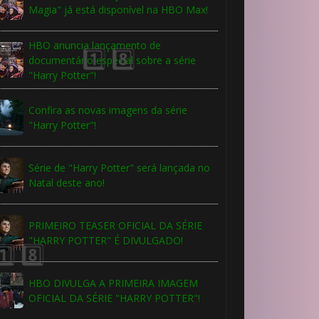
Magia" já está disponível na HBO Max!
⚡
HBO anuncia lançamento de
documentário especial sobre a série
"Harry Potter"!
Confira as novas imagens da série
"Harry Potter"!
Série de "Harry Potter" será lançada no
Natal deste ano!
PRIMEIRO TEASER OFICIAL DA SÉRIE
"HARRY POTTER" É DIVULGADO!
HBO DIVULGA A PRIMEIRA IMAGEM
OFICIAL DA SÉRIE "HARRY POTTER"!