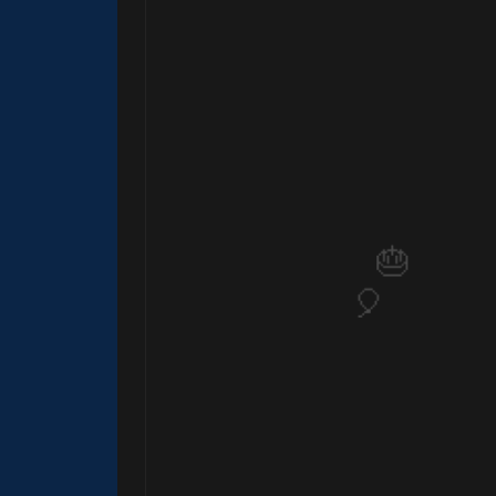
🎈
⚡
1️⃣ 8️⃣