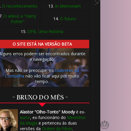
.
O reconhecimento
13.
In Memoriam
7.
O adeus a "Harry
14.
O futuro
Potter"
15.
OFB, Uma História
O SITE ESTÁ NA VERSÃO BETA
Alguns erros podem ser encontrados durante
a navegação.
Mas não se preocupe: os
Diabretes da
Cornualha
não vão ficar aqui por muito
tempo.
🎂
8️⃣
~ BRUXO DO MÊS ~
Alastor "Olho-Tonto" Moody
é ex-
auror
, ex-funcionário do
Ministério
da Magia
e pertenceu às duas
versões da
Ordem da Fênix
.