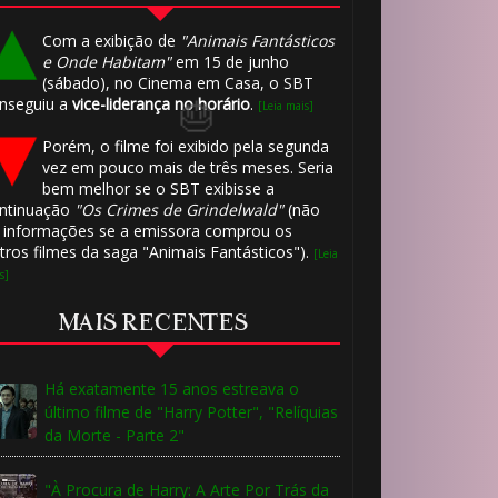
Com a exibição de
"Animais Fantásticos
e Onde Habitam"
em 15 de junho
(sábado), no Cinema em Casa, o SBT
nseguiu a
vice-liderança no horário
.
[Leia mais]
1️⃣ 8️⃣
Porém, o filme foi exibido pela segunda
vez em pouco mais de três meses. Seria
bem melhor se o SBT exibisse a
ntinuação
"Os Crimes de Grindelwald"
(não
 informações se a emissora comprou os
tros filmes da saga "Animais Fantásticos").
[Leia
s]
MAIS RECENTES
Há exatamente 15 anos estreava o
último filme de "Harry Potter", "Relíquias
da Morte - Parte 2"
"À Procura de Harry: A Arte Por Trás da