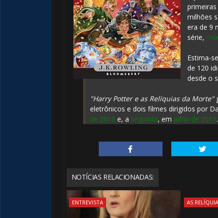
primeiras
milhões s
️⃣
era de 9 
série,
"Ha
Estima-s
de 120 id
desde o 
"Harry Potter e as Relíquias da Morte"
g
eletrônicos e dois filmes dirigidos por D
de 2010
e, a
segunda
, em
julho de 2011
.
NOTÍCIAS RELACIONADAS:
ENTREVISTA
AS RELÍQUI
🎂