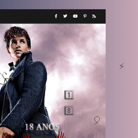
⚡
🎈
⚡