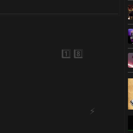
🎈
1️⃣ 8️⃣
🎂
🎈
⚡
⚡
🎂