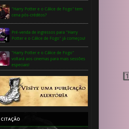
"Harry Potter e o Cálice de Fogo" tem
cena pós-créditos?
Pré-venda de ingressos para "Harry
Potter e o Cálice de Fogo" já começou!
"Harry Potter e o Cálice de Fogo"
voltará aos cinemas para mais sessões
especiais!
🎂
CITAÇÃO