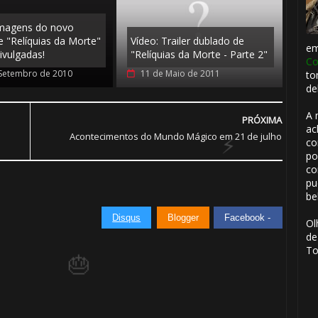
imagens do novo
de "Relíquias da Morte"
Vídeo: Trailer dublado de
e
ivulgadas!
"Relíquias da Morte - Parte 2"
Co
Setembro de 2010
11 de Maio de 2011
to
de
A 
PRÓXIMA
ac
Acontecimentos do Mundo Mágico em 21 de julho
co
po
co
pu
be
Disqus
Blogger
Facebook -
Ol
de
To