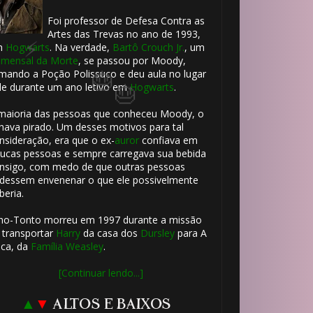
Foi professor de Defesa Contra as
Artes das Trevas no ano de 1993,
m
Hogwarts
. Na verdade,
Bartô Crouch Jr.
, um
mensal da Morte
, se passou por Moody,
mando a Poção Polissuco e deu aula no lugar
le durante um ano letivo em
Hogwarts
.
maioria das pessoas que conheceu Moody, o
hava pirado. Um desses motivos para tal
nsideração, era que o ex-
auror
confiava em
ucas pessoas e sempre carregava sua bebida
nsigo, com medo de que outras pessoas
dessem envenenar o que ele possivelmente
1️⃣ 8️⃣
beria.
ho-Tonto morreu em 1997 durante a missão
 transportar
Harry
da casa dos
Dursley
para A
ca, da
Família Weasley
.
[Continuar lendo...]
▲
▼
ALTOS E BAIXOS