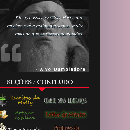
1️⃣ 8️⃣
São as nossas escolhas, Harry, que
🎂
revelam o que realmente somos, muito
mais do que as nossas qualidades.
🎈
- Alvo Dumbledore

SEÇÕES / CONTEÚDO