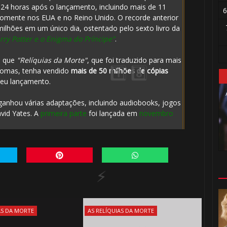
 24 horas após o lançamento, incluindo mais de 11
6
omente nos EUA e no Reino Unido. O recorde anterior
milhões em um único dia, ostentado pelo sexto livro da
rry Potter e o Enigma do Príncipe"
.
🎂
e que
"Relíquias da Morte"
, que foi traduzido para mais
iomas, tenha vendido
mais de 50 milhões de cópias
seu lançamento.
anhou várias adaptações, incluindo audiobooks, jogos
avid Yates. A
primeira parte
foi lançada em
novembro
1️⃣ 
AS DA MORTE
AS RELÍQUIAS DA MORTE