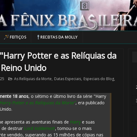
⚡
FEITIÇOS
RECEITAS DA MOLLY
Harry Potter e as Relíquias da
 Reino Unido
025
As Relíquias da Morte
,
Datas Especiais
,
Especiais do Blog
,
mente 18 anos
, o sétimo e último livro da série "Harry
Harry Potter e as Relíquias da Morte"
, era publicado
Unido.
⚡
que apresenta as aventuras finais de
Harry
e suas
s de destruir
Lord Voldemort
, tornou-se o mais
te vendido, superando as 15 milhões de cópias nas