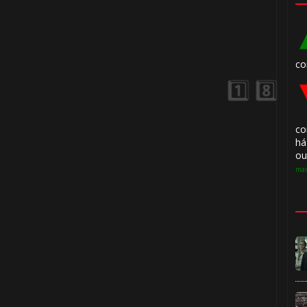
co
🎂
co
há
ou
mai
1️⃣ 8️⃣