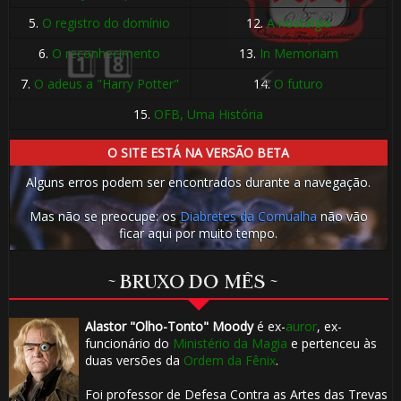
5.
O registro do domínio
12.
A nostalgia
1️⃣ 8️⃣
6.
O reconhecimento
13.
In Memoriam
1
7.
O adeus a "Harry Potter"
14.
O futuro
15.
OFB, Uma História
O SITE ESTÁ NA VERSÃO BETA
Alguns erros podem ser encontrados durante a navegação.
Mas não se preocupe: os
Diabretes da Cornualha
não vão
ficar aqui por muito tempo.
🎂
~ BRUXO DO MÊS ~
Alastor "Olho-Tonto" Moody
é ex-
auror
, ex-
🎈
funcionário do
Ministério da Magia
e pertenceu às
duas versões da
Ordem da Fênix
.
1️⃣ 8️⃣
Foi professor de Defesa Contra as Artes das Trevas