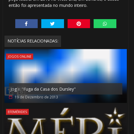
então foi apresentada no mundo inteiro.
1️⃣ 8️⃣
1️⃣ 8️⃣
⚡
NOTÍCIAS RELACIONADAS:
JOGOS ONLINE
1️⃣ 8
Jogo: "Fuga da Casa dos Dursley"
⚡
19 de Dezembro de 2013
⚡
🎈
EFEMÉRIDES