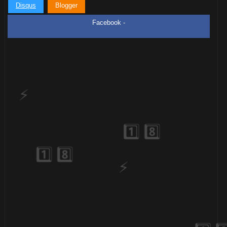
Disqus
Blogger
Facebook -
1️⃣ 8️⃣
🎈
1️⃣ 8️⃣
⚡