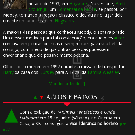
no ano de 1993, em
Hogwarts
. Na verdade,
Bartô
Crouch Jr.
, um
Comensal da Morte
, se passou por
Moody, tomando a Poção Polissuco e deu aula no lugar dele
durante um ano letivo em
Hogwarts
.
🎂
A maioria das pessoas que conheceu Moody, o achava pirado.
⚡
Um desses motivos para tal consideração, era que o ex-
auror
confiava em poucas pessoas e sempre carregava sua bebida
consigo, com medo de que outras pessoas pudessem
envenenar o que ele possivelmente beberia.
Olho-Tonto morreu em 1997 durante a missão de transportar
⚡
Harry
da casa dos
Dursley
para A Toca, da
Família Weasley
.
⚡
[Continuar lendo...]
▲
▼
ALTOS E BAIXOS
Com a exibição de
"Animais Fantásticos e Onde
Habitam"
em 15 de junho (sábado), no Cinema em
Casa, o SBT conseguiu a
vice-liderança no horário
.
[Leia
mais]