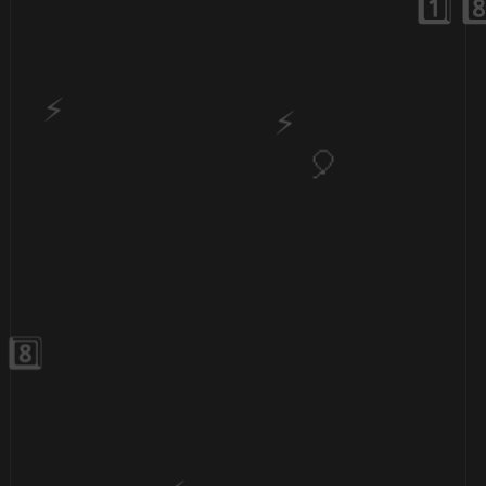
🎂
🎂
1️⃣