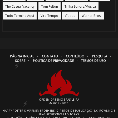
1️⃣ 8️⃣
The Casual Vacancy
Tom Felton
Trilha Sonora/Música
Tudo Termina Aqui
Vira-Tempo
Vídeos
Warner Bros.
⚡
🎈
PÁGINA INICIAL
CONTATO
CONTEÚDO
PESQUISA
SOBRE
POLÍTICA DE PRIVACIDADE
TERMOS DE USO
ORDEM DA FÊNIX BRASILEIRA
© 2008 - 2026
HARRY POTTER © WARNER BROTHERS. DIREITOS DE PUBLICAÇÃO: J.K. ROWLING E
SUAS RESPECTIVAS EDITORAS.
A OFB NÃO TEM VÍNCULO A NENHUMA EMPRESA QUE POSSUI OS DIREITOS