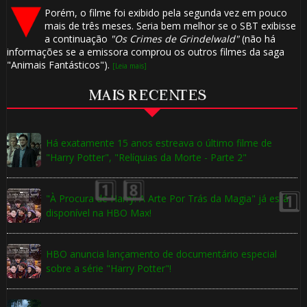
Porém, o filme foi exibido pela segunda vez em pouco
mais de três meses. Seria bem melhor se o SBT exibisse
a continuação
"Os Crimes de Grindelwald"
(não há
informações se a emissora comprou os outros filmes da saga
"Animais Fantásticos").
[Leia mais]
1️⃣ 8️⃣
MAIS RECENTES
Há exatamente 15 anos estreava o último filme de
"Harry Potter", "Relíquias da Morte - Parte 2"
"À Procura de Harry: A Arte Por Trás da Magia" já está
disponível na HBO Max!
🎈
HBO anuncia lançamento de documentário especial
🎈
sobre a série "Harry Potter"!