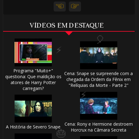
🎂
VÍDEOS EM DESTAQUE
1️⃣ 8️⃣
Programa "Muito+"
Cena: Snape se surpreende com a
questiona: Que maldição os
chegada da Ordem da Fênix em
atores de Harry Potter
"Relíquias da Morte - Parte 2"
carregam?
🎂
🎈
Cena: Rony e Hermione destroem
A História de Severo Snape
Horcrux na Câmara Secreta