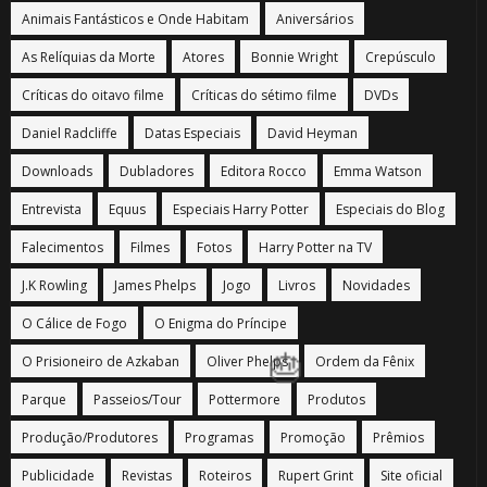
Animais Fantásticos e Onde Habitam
Aniversários
As Relíquias da Morte
Atores
Bonnie Wright
Crepúsculo
Críticas do oitavo filme
Críticas do sétimo filme
DVDs

⚡
Daniel Radcliffe
Datas Especiais
David Heyman
Downloads
Dubladores
Editora Rocco
Emma Watson
Entrevista
Equus
Especiais Harry Potter
Especiais do Blog
Falecimentos
Filmes
Fotos
Harry Potter na TV
J.K Rowling
James Phelps
Jogo
Livros
Novidades
1️⃣
O Cálice de Fogo
O Enigma do Príncipe
⚡
8️⃣
O Prisioneiro de Azkaban
Oliver Phelps
Ordem da Fênix
Parque
Passeios/Tour
Pottermore
Produtos
Produção/Produtores
Programas
Promoção
Prêmios
Publicidade
Revistas
Roteiros
Rupert Grint
Site oficial