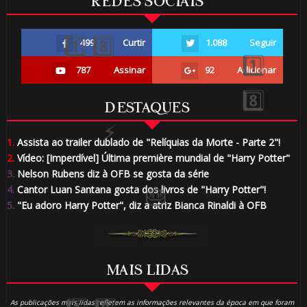
REDES SOCIAIS
499
Curtir
1.088
Seguir
787
Assinar
92
Adicionar
DESTAQUES
1.
Assista ao trailer dublado de "Relíquias da Morte - Parte 2"!
2.
Vídeo: [Imperdível] Última première mundial de "Harry Potter"
3.
Nelson Rubens diz à OFB se gosta da série
4.
Cantor Luan Santana gosta dos livros de "Harry Potter"!
5.
"Eu adoro Harry Potter", diz a atriz Bianca Rinaldi à OFB
MAIS LIDAS
As publicações mais lidas refletem as informações relevantes da época em que foram