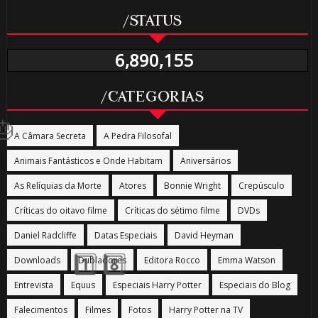
/STATUS
6,890,155
🎈
/CATEGORIAS
A Câmara Secreta
A Pedra Filosofal
Animais Fantásticos e Onde Habitam
Aniversários
As Relíquias da Morte
Atores
Bonnie Wright
Crepúsculo
Críticas do oitavo filme
Críticas do sétimo filme
DVDs
Daniel Radcliffe
Datas Especiais
David Heyman
Downloads
Dubladores
Editora Rocco
Emma Watson
Entrevista
Equus
Especiais Harry Potter
Especiais do Blog
Falecimentos
Filmes
Fotos
Harry Potter na TV