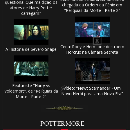
questiona: Que maldição os
chegada da Ordem da Fênix em
atores de Harry Potter
"Relíquias da Morte - Parte 2"
carregam?
Cena: Rony e Hermione destroem
A História de Severo Snape
Horcrux na Câmara Secreta
Featurette "Harry vs
Vídeo: "Newt Scamander - Um
Voldemort", de "Relíquias da
Novo Herói para Uma Nova Era"
Morte - Parte 2"
1️⃣ 8️⃣
POTTERMORE