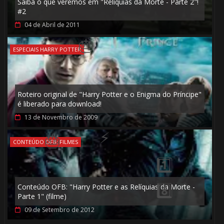
Saiba o que veremos em "Relíquias da Morte - Parte 2"!
#2
04 de Abril de 2011
ESPECIAIS HARRY POTTER
Roteiro original de "Harry Potter e o Enigma do Príncipe"
🎂
é liberado para download!
13 de Novembro de 2009
⚡
CONTEÚDO OFB: FILMES
1️⃣
Conteúdo OFB: "Harry Potter e as Relíquias da Morte -
Parte 1" (filme)
09 de Setembro de 2012