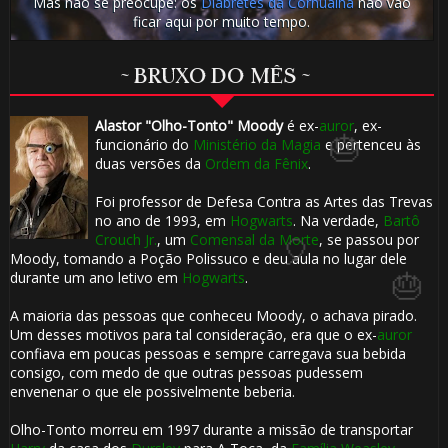
Mas não se preocupe: os
Diabretes da Cornualha
não vão
ficar aqui por muito tempo.
🎂
🎂
~ BRUXO DO MÊS ~
Alastor "Olho-Tonto" Moody
é ex-
auror
, ex-
funcionário do
Ministério da Magia
e pertenceu às
duas versões da
Ordem da Fênix
.
Foi professor de Defesa Contra as Artes das Trevas
no ano de 1993, em
Hogwarts
. Na verdade,
Bartô
Crouch Jr.
, um
Comensal da Morte
, se passou por
Moody, tomando a Poção Polissuco e deu aula no lugar dele
durante um ano letivo em
Hogwarts
.
A maioria das pessoas que conheceu Moody, o achava pirado.
Um desses motivos para tal consideração, era que o ex-
auror
confiava em poucas pessoas e sempre carregava sua bebida
consigo, com medo de que outras pessoas pudessem
envenenar o que ele possivelmente beberia.
Olho-Tonto morreu em 1997 durante a missão de transportar