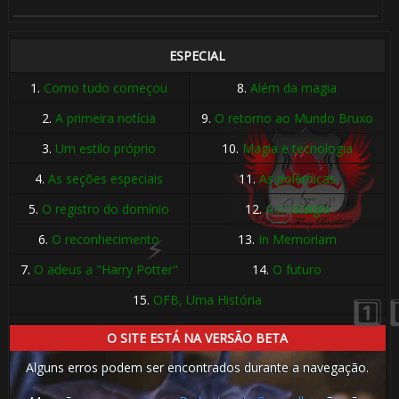
ESPECIAL
1.
Como tudo começou
8.
Além da magia
2.
A primeira notícia
9.
O retorno ao Mundo Bruxo
3.
Um estilo próprio
10.
Magia e tecnologia
4.
As seções especiais
11.
As polêmicas
5.
O registro do domínio
12.
A nostalgia
6.
O reconhecimento
13.
In Memoriam
7.
O adeus a "Harry Potter"
14.
O futuro
15.
OFB, Uma História
O SITE ESTÁ NA VERSÃO BETA
Alguns erros podem ser encontrados durante a navegação.
🎂