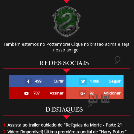
Também estamos no Pottermore! Clique no brasão acima e seja
nosso amigo.
REDES SOCIAIS
499
Curtir
1.088
Seguir
787
Assinar
92
Adicionar
DESTAQUES
1.
Assista ao trailer dublado de "Relíquias da Morte - Parte 2"!
🎂
2.
Vídeo: [Imperdível] Última première mundial de "Harry Potter"