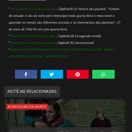
🎈
¹
"Harry Potter e a Pedra Filosofal"
, Capítulo 8 (
O mestre das poções
):
"Tinham
de estudar o céu da noite pelo telescópio toda quarta-feira à meia-noite e
aprender os nomes das diferentes estrelas e os movimentos dos planetas". 27
de maio de 1992 foi em uma quarta-feira.
²
"Harry Potter e o Cálice de Fogo"
, Capítulo 26 (
A segunda tarefa
)
³
"Harry Potter e o Cálice de Fogo"
, Capítulo 35 (
Veritaserum
)
⁴
HBO ANUNCIA OFICIALMENTE OS NOVOS INTÉRPRETES DE HARRY, RONY E
HERMIONE NA SÉRIE DE "HARRY POTTER"!
1️⃣ 8️⃣
NOTÍCIAS RELACIONADAS:
⚡
AS RELÍQUIAS DA MORTE