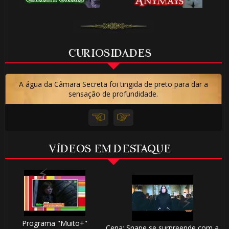
🎈
1️⃣ 8️⃣
CURIOSIDADES
A água da Câmara Secreta foi tingida de preto para dar a
sensação de profundidade.
1️⃣ 8️⃣
VÍDEOS EM DESTAQUE
Programa "Muito+"
Cena: Snape se surpreende com a