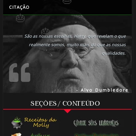
CITAÇÃO
São as nossas escolhas, Harry, que revelam o que
realmente somos, muito mais do que as nossas
🎈
qualidades.
- Alvo Dumbledore
1️⃣ 8️⃣
🎈
SEÇÕES / CONTEÚDO
🎈