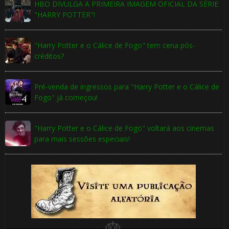
HBO DIVULGA A PRIMEIRA IMAGEM OFICIAL DA SÉRIE
"HARRY POTTER"!
1️⃣
"Harry Potter e o Cálice de Fogo" tem cena pós-
créditos?
8️⃣
Pré-venda de ingressos para "Harry Potter e o Cálice de
Fogo" já começou!
"Harry Potter e o Cálice de Fogo" voltará aos cinemas
para mais sessões especiais!
⚡