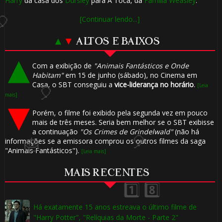
Harry
da casa dos
Dursley
para A Toca, da
Família Weasley
.
[Continuar lendo...]
▲
▼
ALTOS E BAIXOS
Com a exibição de
"Animais Fantásticos e Onde
Habitam"
em 15 de junho (sábado), no Cinema em
Casa, o SBT conseguiu a
vice-liderança no horário
.
[Leia
mais]
Porém, o filme foi exibido pela segunda vez em pouco
mais de três meses. Seria bem melhor se o SBT exibisse
🎂
🎈
a continuação
"Os Crimes de Grindelwald"
(não há
informações se a emissora comprou os outros filmes da saga
"Animais Fantásticos").
[Leia mais]
MAIS RECENTES
Há exatamente 15 anos estreava o último filme de
"Harry Potter", "Relíquias da Morte - Parte 2"