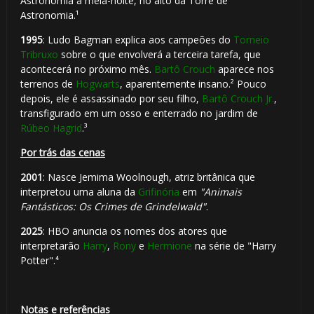
Astronomia à meia-noite, no alto da Torre de
🎂
Astronomia.¹
1995
: Ludo Bagman explica aos campeões do
Torneio
Tribruxo
sobre o que envolverá a terceira tarefa, que
acontecerá no próximo mês.
Bartô Crouch
aparece nos
terrenos de
Hogwarts
, aparentemente insano.² Pouco
depois, ele é assassinado por seu filho,
Bartô Crouch Jr.
,
transfigurado em um osso e enterrado no jardim de
Rúbeo Hagrid
.³
Por trás das cenas
2001
: Nasce Jemima Woolnough, atriz britânica que
interpretou uma aluna da
Grifinória
em
"Animais
Fantásticos: Os Crimes de Grindelwald"
.
2025
: HBO anuncia os nomes dos atores que
interpretarão
Harry
,
Rony
e
Hermione
na série de "Harry
Potter".⁴
🎂
Notas e referências