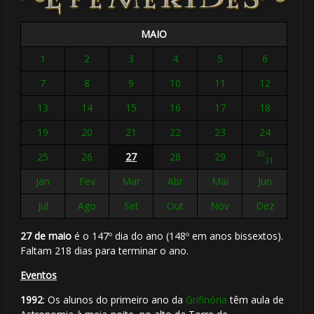
MAIO
1
2
3
4
5
6
7
8
9
10
11
12
13
14
15
16
17
18
19
20
21
22
23
24
⚡
30
25
26
27
28
29
31
Jan
Fev
Mar
Abr
Mai
Jun
Jul
Ago
Set
Out
Nov
Dez
27 de maio
é o 147º dia do ano (148º em anos bissextos).
Faltam 218 dias para terminar o ano.
Eventos
1992
: Os alunos do primeiro ano da
Grifinória
têm aula de