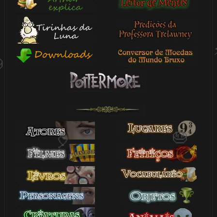
1️⃣ 8️⃣
🎂
🎂
1️⃣ 8️⃣
⚡
🎈
🎂