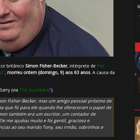
6
or britânico
Simon Fisher-Becker
, intérprete de
Frei
al"
,
morreu ontem (domingo, 9) aos 63 anos
. A causa da
Barry (via
The Guardian
):
imon Fisher-Becker, mas um amigo pessoal próximo de
a que fiz para ele quando lhe ofereceram o papel de
mon também era um escritor, um contador de
le me ajudou muito e foi gentil, gracioso e
cias ao seu marido Tony, seu irmão, sobrinhos e