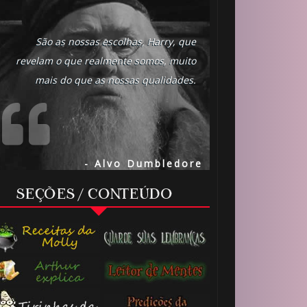
São as nossas escolhas, Harry, que
revelam o que realmente somos, muito
mais do que as nossas qualidades.
- Alvo Dumbledore
SEÇÕES / CONTEÚDO