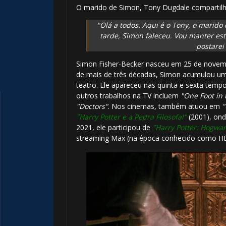
O marido de Simon, Tony Dugdale compartilho
"Olá a todos. Aqui é o Tony, o marido 
tarde, Simon faleceu. Vou manter es
postarei
Simon Fisher-Becker nasceu em 25 de novembro
de mais de três décadas, Simon acumulou uma
teatro. Ele apareceu nas quinta e sexta tem
outros trabalhos na TV incluem
"One Foot in 
"Doctors"
. Nos cinemas, também atuou em
"
"Harry Potter e a Pedra Filosofal"
(2001), ond
2021, ele participou de
"Harry Potter: Hogwa
streaming Max (na época conhecido como H