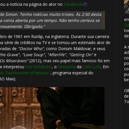
u a notícia na página do ator no
Facebook
:
de Simon. Tenho notícias muito tristes. Às 2:50 desta
e
ta conta aberta por um tempo. Não tenho certeza se
Co
 novamente. Obrigado."
to
de
 de 1961 em Ruislip, na Inglaterra. Durante sua carreira
 série de créditos na TV e se tornou um estimado ator de
A 
poradas de
"Doctor Who"
, como Dorium Maldovar, e seus
ac
the Grave"
,
"Love Soup"
,
"Afterlife"
,
"Getting On"
e
co
Os Miseráveis"
(2012), mas seu papel mais famoso foi em
po
e interpretou
Frei Gorducho
, o
fantasma
da
Lufa-Lufa
. Em
co
rts Tournament of Houses"
, programa especial do
pu
BO Max).
be
Ol
de
To