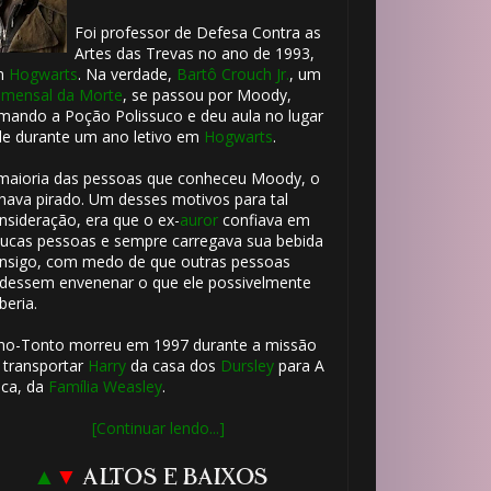
Foi professor de Defesa Contra as
Artes das Trevas no ano de 1993,
m
Hogwarts
. Na verdade,
Bartô Crouch Jr.
, um
mensal da Morte
, se passou por Moody,
mando a Poção Polissuco e deu aula no lugar
le durante um ano letivo em
Hogwarts
.
maioria das pessoas que conheceu Moody, o
hava pirado. Um desses motivos para tal
nsideração, era que o ex-
auror
confiava em
ucas pessoas e sempre carregava sua bebida
nsigo, com medo de que outras pessoas
dessem envenenar o que ele possivelmente
beria.
ho-Tonto morreu em 1997 durante a missão
 transportar
Harry
da casa dos
Dursley
para A
ca, da
Família Weasley
.
[Continuar lendo...]
▲
▼
ALTOS E BAIXOS