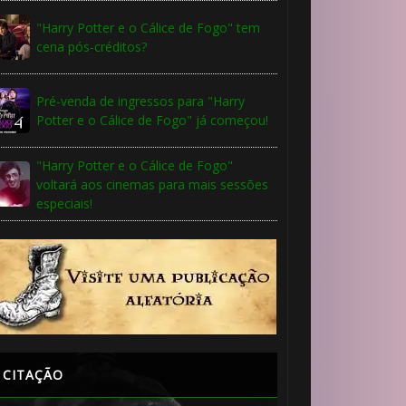
"Harry Potter e o Cálice de Fogo" tem
cena pós-créditos?
Pré-venda de ingressos para "Harry
Potter e o Cálice de Fogo" já começou!
"Harry Potter e o Cálice de Fogo"
voltará aos cinemas para mais sessões
especiais!
CITAÇÃO