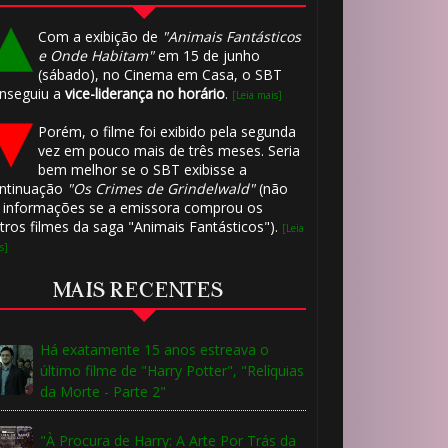
Com a exibição de
"Animais Fantásticos
e Onde Habitam"
em 15 de junho
(sábado), no Cinema em Casa, o SBT
nseguiu a
vice-liderança no horário
.
[Leia mais]
Porém, o filme foi exibido pela segunda
vez em pouco mais de três meses. Seria
bem melhor se o SBT exibisse a
ntinuação
"Os Crimes de Grindelwald"
(não
 informações se a emissora comprou os
tros filmes da saga "Animais Fantásticos").
[Leia
s]
MAIS RECENTES
Há exatamente 15 anos estreava o
último filme de "Harry Potter", "Relíquias
da Morte - Parte 2"
"À Procura de Harry: A Arte Por Trás da