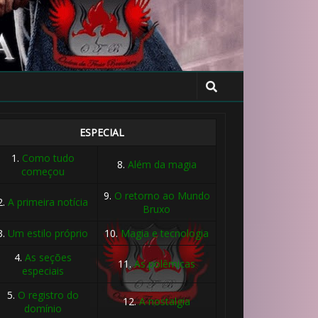
ESPECIAL
1.
Como tudo
8.
Além da magia
começou
9.
O retorno ao Mundo
2.
A primeira notícia
Bruxo
3.
Um estilo próprio
10.
Magia e tecnologia
4.
As seções
11.
As polêmicas
especiais
5.
O registro do
12.
A nostalgia
domínio