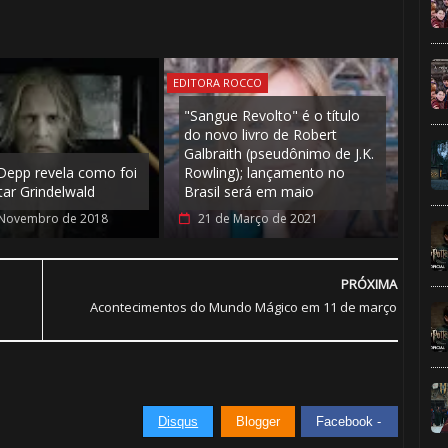
EDITORA ROCCO
"Sangue Revolto" é o título
do novo livro de Robert
Galbraith (pseudônimo de J.K.
Depp revela como foi
Rowling); lançamento no
tar Grindelwald
Brasil será em maio
 Novembro de 2018
21 de Março de 2021
PRÓXIMA
Acontecimentos do Mundo Mágico em 11 de março
Disqus
Blogger
Facebook -