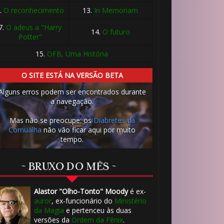
.
O reconhecimento
13.
In Memoriam
7.
O adeus a "Harry
14.
O futuro
Potter"
15.
OFB, Uma História
O SITE ESTÁ NA VERSÃO BETA
Alguns erros podem ser encontrados durante
a navegação.
Mas não se preocupe: os
Diabretes da
Cornualha
não vão ficar aqui por muito
tempo.
~ BRUXO DO MÊS ~
Alastor "Olho-Tonto" Moody
é ex-
auror
, ex-funcionário do
Ministério
da Magia
e pertenceu às duas
versões da
Ordem da Fênix
.