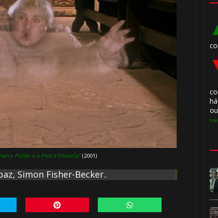
co
co
há
ou
mai
Harry Potter e a Pedra Filosofal"
(2001)
az, Simon Fisher-Becker.
.