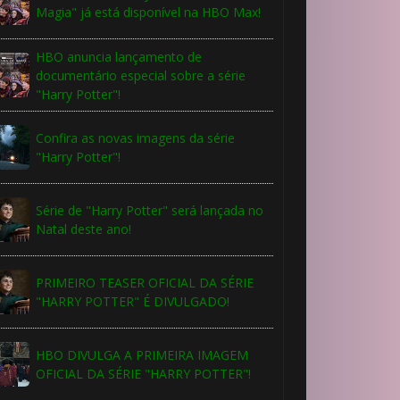
Magia" já está disponível na HBO Max!
HBO anuncia lançamento de
documentário especial sobre a série
"Harry Potter"!
Confira as novas imagens da série
"Harry Potter"!
Série de "Harry Potter" será lançada no
Natal deste ano!
PRIMEIRO TEASER OFICIAL DA SÉRIE
"HARRY POTTER" É DIVULGADO!
HBO DIVULGA A PRIMEIRA IMAGEM
OFICIAL DA SÉRIE "HARRY POTTER"!