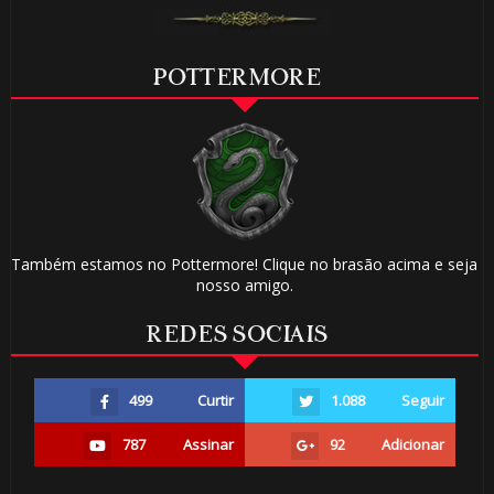
POTTERMORE
Também estamos no Pottermore! Clique no brasão acima e seja
nosso amigo.
REDES SOCIAIS
499
Curtir
1.088
Seguir
787
Assinar
92
Adicionar