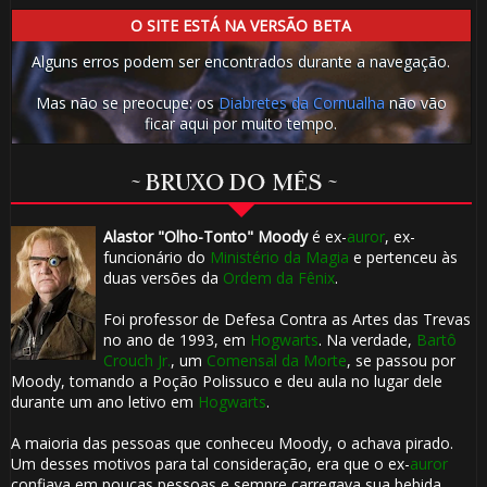
O SITE ESTÁ NA VERSÃO BETA
Alguns erros podem ser encontrados durante a navegação.
Mas não se preocupe: os
Diabretes da Cornualha
não vão
ficar aqui por muito tempo.
~ BRUXO DO MÊS ~
Alastor "Olho-Tonto" Moody
é ex-
auror
, ex-
funcionário do
Ministério da Magia
e pertenceu às
duas versões da
Ordem da Fênix
.
Foi professor de Defesa Contra as Artes das Trevas
no ano de 1993, em
Hogwarts
. Na verdade,
Bartô
Crouch Jr.
, um
Comensal da Morte
, se passou por
Moody, tomando a Poção Polissuco e deu aula no lugar dele
durante um ano letivo em
Hogwarts
.
A maioria das pessoas que conheceu Moody, o achava pirado.
Um desses motivos para tal consideração, era que o ex-
auror
confiava em poucas pessoas e sempre carregava sua bebida