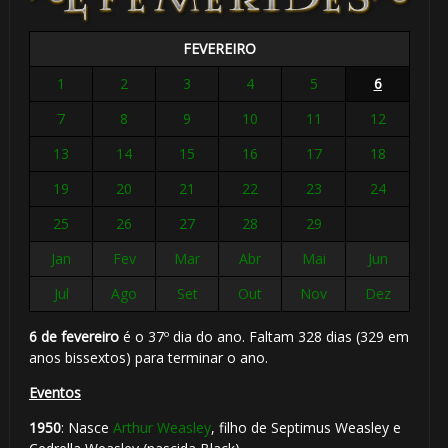
FEVEREIRO
1
2
3
4
5
6
7
8
9
10
11
12
13
14
15
16
17
18
19
20
21
22
23
24
25
26
27
28
29
Jan
Fev
Mar
Abr
Mai
Jun
Jul
Ago
Set
Out
Nov
Dez
6 de fevereiro
é o 37º dia do ano. Faltam 328 dias (329 em
anos bissextos) para terminar o ano.
Eventos
1950
: Nasce
Arthur Weasley
, filho de Septimus Weasley e