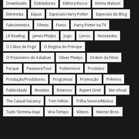
Downloads
Dubladores
Editora Rocco
Emma Watson
Entrevista
Equus
Especiais Harry Potter
Especiais do Blog
Falecimentos
Filmes
Fotos
Harry Potter na TV
J.K Rowling
James Phelps
Jogo
Livros
Novidades
O Cálice de Fogo
O Enigma do Príncipe
O Prisioneiro de Azkaban
Oliver Phelps
Ordem da Fênix
Parque
Passeios/Tour
Pottermore
Produtos
Produção/Produtores
Programas
Promoção
Prêmios
Publicidade
Revistas
Roteiros
Rupert Grint
Site oficial
The Casual Vacancy
Tom Felton
Trilha Sonora/Música
Tudo Termina Aqui
Vira-Tempo
Vídeos
Warner Bros.