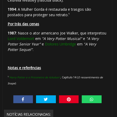
Cedrella Weasley (nascida Black).
1994
: A Mulher Gorda é restaurada e trasgos são
postados para proteger seu retrato.¹
Por trás das cenas
1987
: Nasce o ator americano Joe Walker, que interpretou
Lord Voldemort
em
"A Very Potter Musical"
e
"A Very
Potter Senior Year"
e
Dolores Umbridge
em
"A Very
Potter Sequel"
.
Notas e referências
¹
"Harry Potter e o Prisioneiro de Azkaban"
, Capítulo 14 (
O ressentimento de
Snape
)
NOTÍCIAS RELACIONADAS: