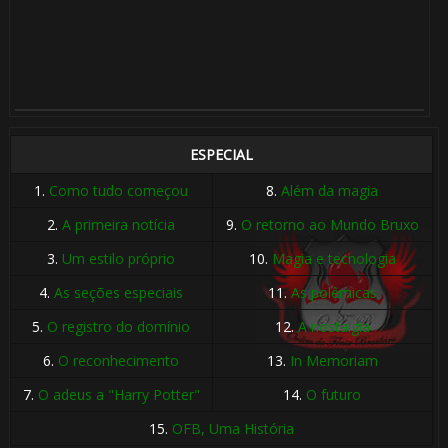
ESPECIAL
1.
Como tudo começou
8.
Além da magia
2.
A primeira notícia
9.
O retorno ao Mundo Bruxo
3.
Um estilo próprio
10.
Magia e tecnologia
4.
As seções especiais
11.
As polêmicas
5.
O registro do domínio
12.
A nostalgia
6.
O reconhecimento
13.
In Memoriam
7.
O adeus a "Harry Potter"
14.
O futuro
15.
OFB, Uma História