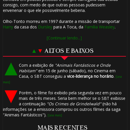
consigo, com medo de que outras pessoas pudessem
envenenar o que ele possivelmente beberia.
Olho-Tonto morreu em 1997 durante a missão de transportar
Harry
da casa dos
Dursley
para A Toca, da
Família Weasley
.
[Continuar lendo...]
▲
▼
ALTOS E BAIXOS
Com a exibição de
"Animais Fantásticos e Onde
Habitam"
em 15 de junho (sábado), no Cinema em
Casa, o SBT conseguiu a
vice-liderança no horário
.
[Leia
mais]
Porém, o filme foi exibido pela segunda vez em pouco
mais de três meses. Seria bem melhor se o SBT exibisse
a continuação
"Os Crimes de Grindelwald"
(não há
informações se a emissora comprou os outros filmes da saga
"Animais Fantásticos").
[Leia mais]
MAIS RECENTES