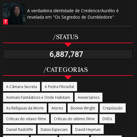
A verdadeira identidade de Credence/Aurélio é
revelada em "Os Segredos de Dumbledore"
/STATUS
6,887,787
/CATEGORIAS
A Câmara Secreta
A Pedra Filosofal
Animais Fantásticos e Onde Habitam
Aniversários
As Relíquias da Morte
Atores
Bonnie Wright
Crepúsculo
Críticas do oitavo filme
Críticas do sétimo filme
DVDs
Daniel Radcliffe
Datas Especiais
David Heyman