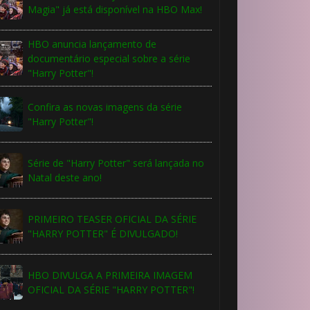
⚡
Magia" já está disponível na HBO Max!
HBO anuncia lançamento de
documentário especial sobre a série
"Harry Potter"!
Confira as novas imagens da série
"Harry Potter"!
️⃣
Série de "Harry Potter" será lançada no
Natal deste ano!
PRIMEIRO TEASER OFICIAL DA SÉRIE
"HARRY POTTER" É DIVULGADO!
HBO DIVULGA A PRIMEIRA IMAGEM
OFICIAL DA SÉRIE "HARRY POTTER"!