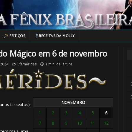
FEITIÇOS
RECEITAS DA MOLLY
do Mágico em 6 de novembro
 2024
Efemérides
1 min. de leitura
NOVEMBRO
anos bissextos).
1
2
3
4
5
6
7
8
9
10
11
12
têm mais uma