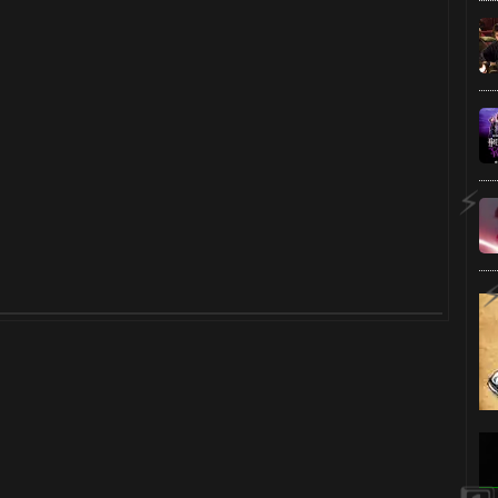
⚡
⚡
🎂
⚡