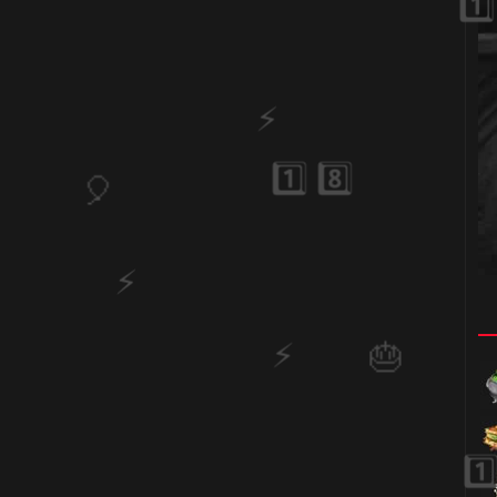
🎈
🎂
1️⃣ 8️⃣