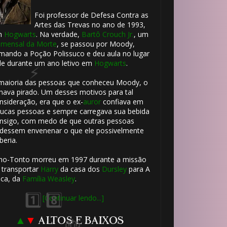
Foi professor de Defesa Contra as
Artes das Trevas no ano de 1993,
m
Hogwarts
. Na verdade,
Bartô Crouch Jr.
, um
mensal da Morte
, se passou por Moody,
mando a Poção Polissuco e deu aula no lugar
le durante um ano letivo em
Hogwarts
.
maioria das pessoas que conheceu Moody, o
hava pirado. Um desses motivos para tal
nsideração, era que o ex-
auror
confiava em
ucas pessoas e sempre carregava sua bebida
nsigo, com medo de que outras pessoas
dessem envenenar o que ele possivelmente
beria.
ho-Tonto morreu em 1997 durante a missão
 transportar
Harry
da casa dos
Dursley
para A
ca, da
Família Weasley
.
[Continuar lendo...]
▲
▼
ALTOS E BAIXOS