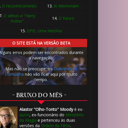
.
O reconhecimento
13.
In Memoriam
7.
O adeus a "Harry
14.
O futuro
Potter"
15.
OFB, Uma História
1️⃣ 8️⃣
O SITE ESTÁ NA VERSÃO BETA
🎂
Alguns erros podem ser encontrados durante
a navegação.
Mas não se preocupe: os
Diabretes da
Cornualha
não vão ficar aqui por muito
tempo.
~ BRUXO DO MÊS ~
Alastor "Olho-Tonto" Moody
é ex-
auror
, ex-funcionário do
Ministério
da Magia
e pertenceu às duas
versões da
Ordem da Fênix
.