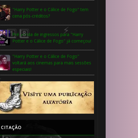
"Harry Potter e o Cálice de Fogo" tem
cena pós-créditos?
Pré-venda de ingressos para "Harry
Potter e o Cálice de Fogo" já começou!
1️⃣ 8️⃣
"Harry Potter e o Cálice de Fogo"
voltará aos cinemas para mais sessões
especiais!
1️⃣ 8️⃣
CITAÇÃO