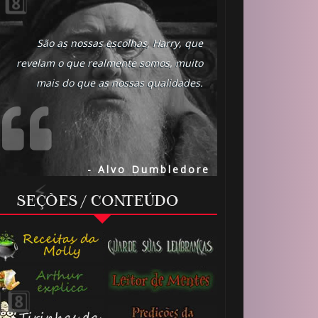
São as nossas escolhas, Harry, que
revelam o que realmente somos, muito
mais do que as nossas qualidades.
- Alvo Dumbledore
SEÇÕES / CONTEÚDO
1️⃣ 8️⃣
1️⃣ 8️⃣