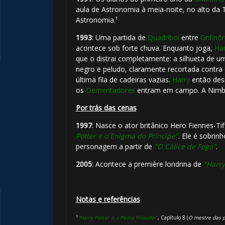
aula de Astronomia à meia-noite, no alto da 
Astronomia.¹
1993
: Uma partida de
Quadribol
entre
Grifinór
acontece sob forte chuva. Enquanto joga,
Har
que o distrai completamente: a silhueta de 
🎈
negro e peludo, claramente recortada contra 
última fila de cadeiras vazias.
Harry
então des
os
Dementadores
entram em campo. A Nimb
Por trás das cenas
1997
: Nasce o ator britânico Hero Fiennes-Tif
Potter e o Enigma do Príncipe"
. Ele é sobrin
personagem a partir de
"O Cálice de Fogo"
.
2005
: Acontece a première londrina de
"Harry
Notas e referências
¹
"Harry Potter e a Pedra Filosofal"
, Capítulo 8 (
O mestre das 