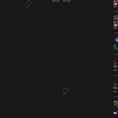
1️⃣ 8
⚡
1️⃣ 8️⃣
🎈
⚡