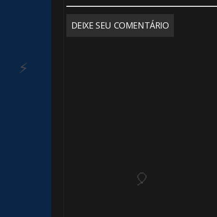
1️⃣ 8️⃣
DEIXE SEU COMENTÁRIO
🎈