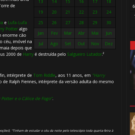
13
14
15
16
17
18
Torre de
6
19
20
21
22
23
24
ia
e
Lufa-Lufa
25
26
27
28
29
30
ry Potter
algo
Jan
Fev
Mar
Abr
Mai
Jun
um enorme cão
o céu, imóvel na
Jul
Ago
Set
Out
Nov
Dez
maia depois que
🎈
us 2000 de
Harry
é destruída pelo
Salgueiro Lutador
.²
fin, intérprete de
Tom Riddle
, aos 11 anos, em
"Harry
ho de Ralph Fiennes, intérprete da versão adulta do mesmo
 Potter e o Cálice de Fogo"
.
poções
):
"Tinham de estudar o céu da noite pelo telescópio toda quarta-feira à