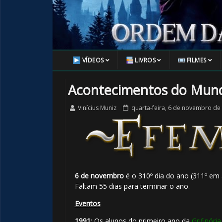
VÍDEOS
LIVROS
FILMES
Acontecimentos do Mun
Vinícius Muniz
quarta-feira, 6 de novembro de
6 de novembro
é o 310º dia do ano (311º em 
Faltam 55 dias para terminar o ano.
Eventos
1991
: Os alunos do primeiro ano da
Grifinória