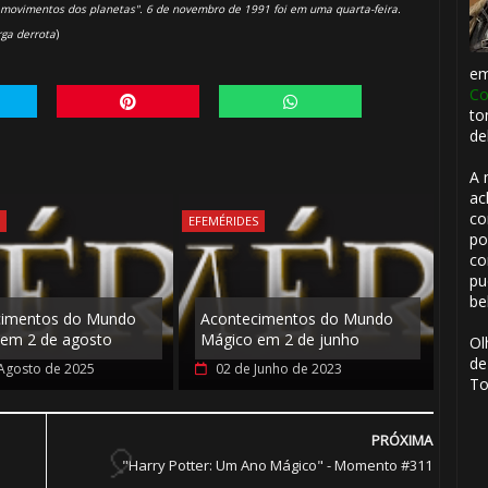
 movimentos dos planetas". 6 de novembro de 1991 foi em uma quarta-feira.
1️⃣ 8️⃣
ga derrota
)
e
⚡
Co
to
de
A 
1️⃣ 8️⃣
ac
🎈
co
S
EFEMÉRIDES
po
co
pu
be
cimentos do Mundo
Acontecimentos do Mundo
em 2 de agosto
Mágico em 2 de junho
Ol
de
Agosto de 2025
02 de Junho de 2023
To
PRÓXIMA
"Harry Potter: Um Ano Mágico" - Momento #311