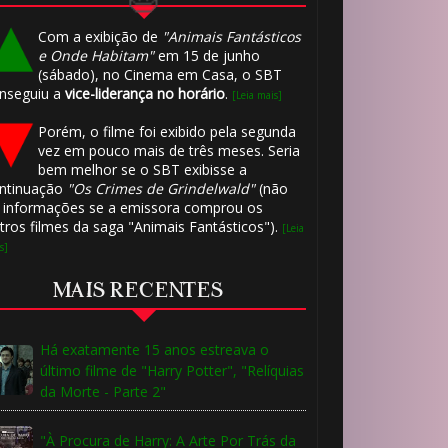
Com a exibição de
"Animais Fantásticos
e Onde Habitam"
em 15 de junho
(sábado), no Cinema em Casa, o SBT
nseguiu a
vice-liderança no horário
.
[Leia mais]
Porém, o filme foi exibido pela segunda
vez em pouco mais de três meses. Seria
bem melhor se o SBT exibisse a
ntinuação
"Os Crimes de Grindelwald"
(não
 informações se a emissora comprou os
tros filmes da saga "Animais Fantásticos").
[Leia
s]
⚡
️⃣ 8️⃣
MAIS RECENTES
Há exatamente 15 anos estreava o
último filme de "Harry Potter", "Relíquias
da Morte - Parte 2"
"À Procura de Harry: A Arte Por Trás da