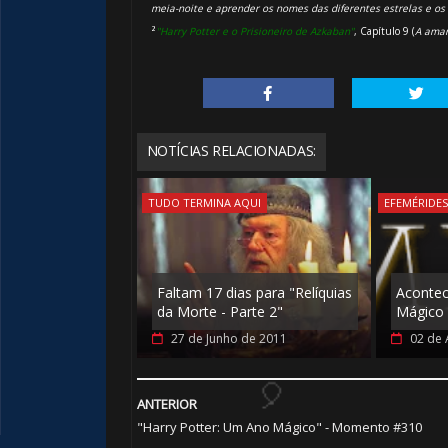
meia-noite e aprender os nomes das diferentes estrelas e os
²
"Harry Potter e o Prisioneiro de Azkaban"
, Capítulo 9 (
A amar
🎈
NOTÍCIAS RELACIONADAS:
TUDO TERMINA AQUI
EFEMÉRIDE
Faltam 17 dias para "Relíquias
Aconte
da Morte - Parte 2"
Mágico 
27 de Junho de 2011
02 de 
ANTERIOR
"Harry Potter: Um Ano Mágico" - Momento #310