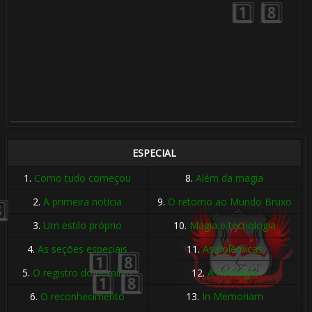
⚡
⚡
ESPECIAL
1.
Como tudo começou
8.
Além da magia
2.
A primeira notícia
9.
O retorno ao Mundo Bruxo
3.
Um estilo próprio
10.
Magia e tecnologia
4.
As seções especiais
11.
As polêmicas
5.
O registro do domínio
12.
A nostalgia
6.
O reconhecimento
13.
In Memoriam
🎈