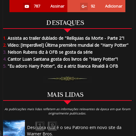
787
Assinar
92
Adicionar
DESTAQUES
1.
Assista ao trailer dublado de "Relíquias da Morte - Parte 2"!
2.
Vídeo: [Imperdível] Última première mundial de "Harry Potter"
3.
Nelson Rubens diz à OFB se gosta da série
4.
Cantor Luan Santana gosta dos livros de "Harry Potter"!
5.
"Eu adoro Harry Potter", diz a atriz Bianca Rinaldi à OFB
MAIS LIDAS
1️⃣ 8️⃣
🎂
As publicações mais lidas refletem as informações relevantes da época em que foram
originalmente publicadas.
Descubra qual é o seu Patrono em novo site da
Warner Bros.