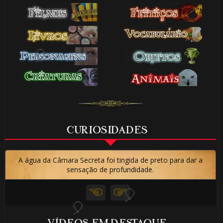
⚡
🎂
⚡
🎂
🎈
CURIOSIDADES
A água da Câmara Secreta foi tingida de preto para dar a
sensação de profundidade.