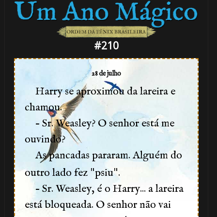
#210
28 de julho
Harry se aproximou da lareira e
chamou.
– Sr. Weasley? O senhor está me
ouvindo?
As pancadas pararam. Alguém do
"
"
outro lado fez
psiu
.
– Sr. Weasley, é o Harry... a lareira
está bloqueada. O senhor não vai