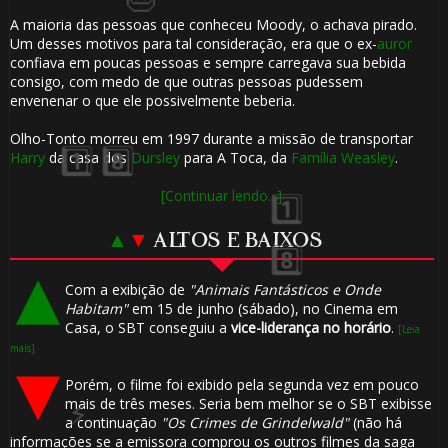
A maioria das pessoas que conheceu Moody, o achava pirado.
Um desses motivos para tal consideração, era que o ex-
auror
confiava em poucas pessoas e sempre carregava sua bebida
consigo, com medo de que outras pessoas pudessem
envenenar o que ele possivelmente beberia.
Olho-Tonto morreu em 1997 durante a missão de transportar
1️⃣ 8️⃣
Harry
da casa dos
Dursley
para A Toca, da
Família Weasley
.
⚡
[Continuar lendo...]
▲
▼
ALTOS E BAIXOS
Com a exibição de
"Animais Fantásticos e Onde
Habitam"
em 15 de junho (sábado), no Cinema em
⚡
Casa, o SBT conseguiu a
vice-liderança no horário
.
[Leia
mais]
Porém, o filme foi exibido pela segunda vez em pouco
mais de três meses. Seria bem melhor se o SBT exibisse
a continuação
"Os Crimes de Grindelwald"
(não há
informações se a emissora comprou os outros filmes da saga