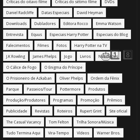
Críticas do oitavo filme
Críticas do sétimo filme
DVDs
1️
Daniel Radcliffe
Datas Especiais
David Heyman
Downloads
Dubladores
Editora Rocco
Emma Watson
8️
Entrevista
Equus
Especiais Harry Potter
Especiais do Blog
Falecimentos
Filmes
Fotos
Harry Potter na TV
J.K Rowling
James Phelps
Jogo
Livros
Novidades
O Cálice de Fogo
O Enigma do Príncipe

O Prisioneiro de Azkaban
Oliver Phelps
Ordem da Fênix
Parque
Passeios/Tour
Pottermore
Produtos
Produção/Produtores
Programas
Promoção
Prêmios
🎂
Publicidade
Revistas
Roteiros
Rupert Grint
Site oficial
The Casual Vacancy
Tom Felton
Trilha Sonora/Música
🎂
Tudo Termina Aqui
Vira-Tempo
Vídeos
Warner Bros.