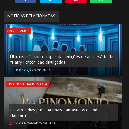
NOTÍCIAS RELACIONADAS:
🎂
🎂
ANIVERSÁRIOS
⚡
🎈
Últimas três contracapas das edições de aniversário de
"Harry Potter" são divulgadas
🎈
16 de Agosto de 2013
UMA NOVA ERA DE MAGIA
Faltam 3 dias para "Animais Fantásticos e Onde
Habitam"
⚡
14 de Novembro de 2016