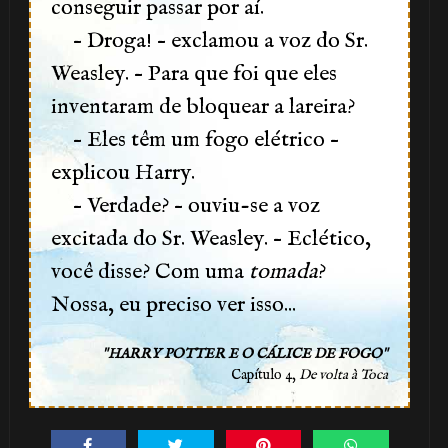
conseguir passar por aí.
– Droga! – exclamou a voz do Sr.
Weasley. – Para que foi que eles
inventaram de bloquear a lareira?
– Eles têm um fogo elétrico –
️⃣ 8️⃣
explicou Harry.
– Verdade? – ouviu-se a voz
excitada do Sr. Weasley. – Eclético,
você disse? Com uma
tomada
?
Nossa, eu preciso ver isso...
🎂
"
"
HARRY POTTER E O CÁLICE DE FOGO
Capítulo 4,
De volta à Toca