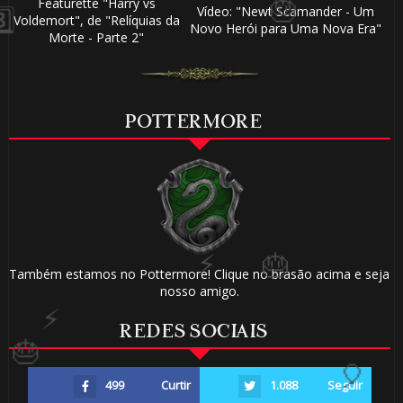
Featurette "Harry vs
Vídeo: "Newt Scamander - Um
Voldemort", de "Relíquias da
Novo Herói para Uma Nova Era"
Morte - Parte 2"
POTTERMORE
Também estamos no Pottermore! Clique no brasão acima e seja
nosso amigo.
REDES SOCIAIS
499
Curtir
1.088
Seguir