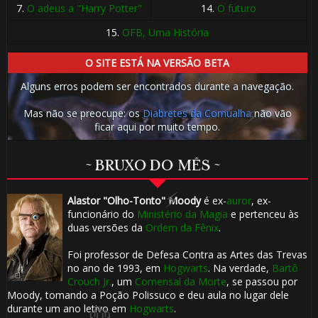
7.
O adeus a "Harry Potter"
14.
O futuro
15.
OFB, Uma História
O SITE ESTÁ NA VERSÃO BETA
Alguns erros podem ser encontrados durante a navegação.
Mas não se preocupe: os
Diabretes da Cornualha
não vão
ficar aqui por muito tempo.
~ BRUXO DO MÊS ~
Alastor "Olho-Tonto" Moody
é ex-
auror
, ex-
funcionário do
Ministério da Magia
e pertenceu às
duas versões da
Ordem da Fênix
.
Foi professor de Defesa Contra as Artes das Trevas
no ano de 1993, em
Hogwarts
. Na verdade,
Bartô
Crouch Jr.
, um
Comensal da Morte
, se passou por
Moody, tomando a Poção Polissuco e deu aula no lugar dele
durante um ano letivo em
Hogwarts
.