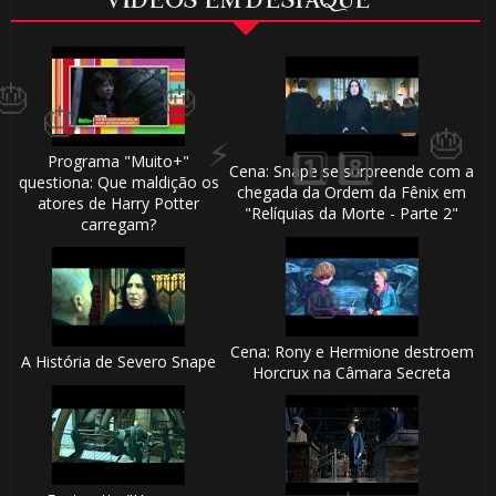
VÍDEOS EM DESTAQUE
1️⃣ 8️⃣
Programa "Muito+"
Cena: Snape se surpreende com a
questiona: Que maldição os
chegada da Ordem da Fênix em
atores de Harry Potter
"Relíquias da Morte - Parte 2"
carregam?
🎂
Cena: Rony e Hermione destroem
A História de Severo Snape
Horcrux na Câmara Secreta