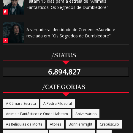
Faltam 15 dias para a estreia de "Animais
Fantásticos: Os Segredos de Dumbledore"
A verdadeira identidade de Credence/Aurélio é
revelada em "Os Segredos de Dumbledore"
/STATUS
6,894,827
/CATEGORIAS
A Câmara Secreta
A Pedra Filosofal
Animais Fantásticos e Onde Habitam
Aniversários
As Relíquias da Morte
Atores
Bonnie Wright
Crepúsculo